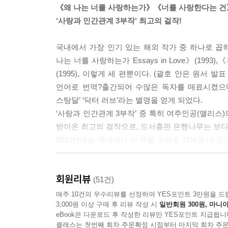
《왜 나는 너를 사랑하는가》《너를 사랑한다는 건
‘사랑과 인간관계 3부작’ 최고의 걸작!
국내에서 가장 인기 있는 해외 작가 중 하나로 꼽히
나는 너를 사랑하는가 Essays in Love》(1993),《
(1995), 이렇게 세 편뿐이다. (괄호 안은 원서 
언어로 번역?출간되어 수많은 독자를 매료시켰으며
스탕달’ ‘닥터 러브’라는 별명을 얻게 되었다.
‘사랑과 인간관계 3부작’ 중 특히 여주인공(앨리
받아온 최고의 걸작으로, 도서출판 은행나무는 보다
2010년에는 국내에서 이 책을 소재로 각색한 네 편의 옴
당신이 꿈꾸는 가장 낭만적인 로맨스
회원리뷰
연애의 탄생에서 결실까지, 남녀의 심리를 꿰뚫는 
(51건)
그 누가 고리타분한 연애 이야기를 알랭 드 보통
매주 10건의 우수리뷰를 선정하여 YES포인트 3만원을 드
3,000원 이상 구매 후 리뷰 작성 시
일반회원 300원, 마니아
소설들로 독자들에게 널리 사랑받아온 그의 ‘사랑과 
eBook은 다운로드 후 작성한 리뷰만 YES포인트 지급됩니
다양한 현학적 분석과 세밀한 심리 묘사를 통해 
클래스는 첫번째 회차 주문확정 시점부터 마지막 회차 주문