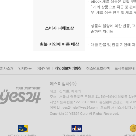
eBook 세트 상품은 일괄 
1개의 상품으로 취급 및 판매
우, 세트 상품 전부 및 세트
상품의 불량에 의한 반품, 교
소비자 피해보상
준하여 처리됨
환불 지연에 따른 배상
대금 환불 및 환불 지연에 
회사소개
인재채용
이용약관
개인정보처리방침
청소년보호정책
도서홍보안내
대표 : 김석환, 최세라
주소 : 서울시 영등포구 은행로 11, 5층~6층(여의도동,일신
사업자등록번호 : 229-81-37000 통신판매업신고 : 제 200
이메일 : yes24help@yes24.com 호스팅 서비스사업자 :
Copyright ⓒ YES24 Corp. All Rights Reserved.