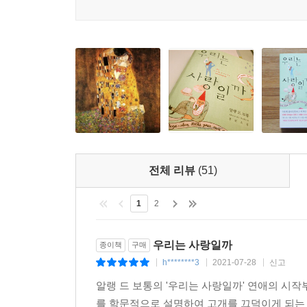
낭만적 연애의 실체와 허상을 발견하고, 이와 동시에
지적 유희와 통찰력을 지닌 포스트모더니즘적 구성
이 소설은 단순히 낭만적 사랑을 꿈꾸는 이들로 하
지적 유희와 시대를 뛰어넘는 놀라운 통찰력, 
고수한다.
알랭 드 보통은 이 소설 속에서 앨리스를 ‘사랑의
입장에 공감하며 그녀의 사랑과 비극적이고도 한
낭만주의 요소를 이끌어내 그녀가 꿈꾸는 갈망과 
아주 느린 걸음으로 ‘사랑의 서사시’를 진전시킨다.
전체 리뷰
(51)
오스카 와일드에 의하면, 예술이 생활을 모방하는
1
2
말하려 했을까? 그것은 예술이 생활보다 나은 점이
것이다. 와일드의 ‘낭만적인 미학’은 토니 같은
우리는 사랑일까
종이책
구매
키스했는데, 토니의 입에서는 양파 수프 냄새가 폴폴
h********3
2021-07-28
신고
|
|
|
알랭 드 보통의 '우리는 사랑일까' 연애의 시
이렇듯 말랑말랑한 러브스토리에 플라톤, 탈레스, 헤
를 학문적으로 설명하여 고개를 끄덕이게 되는 
그리고 앤디 워홀의 예술적 의미가 어떻게 절묘하게