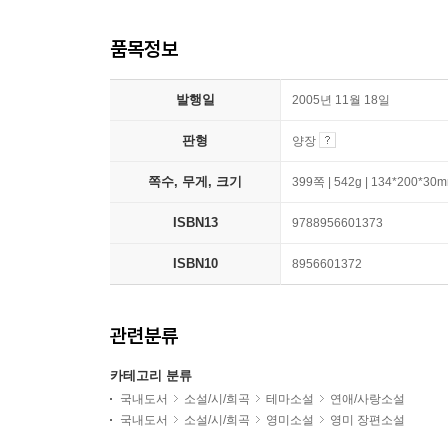
품목정보
발행일
2005년 11월 18일
판형
양장
쪽수, 무게, 크기
399쪽 | 542g | 134*200*30
ISBN13
9788956601373
ISBN10
8956601372
관련분류
카테고리 분류
국내도서
소설/시/희곡
테마소설
연애/사랑소설
국내도서
소설/시/희곡
영미소설
영미 장편소설