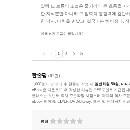
가공했다. 이 소설은 거짓과 현실, 현대적 사랑의 약
알랭 드 보통의 소설은 줄거리의 큰 흐름을 따
한 지식뿐만 아니라 그 철학적 통찰력에 감탄
* 이 책에 나오는 에릭과 앨리스는 나와 나의 연인
한 남자, 에릭을 만났고, 결국에는 헤어졌다. 작
삶의 자잘한 에피소드들에 대해 지나치게 공감하고 지
이 리뷰가 도움이 되었나요?
1
2
한줄평
(67건)
1,000원 이상 구매 후 한줄평 작성 시
일반회원 50원, 마니
eBook은 다운로드 후 작성한 리뷰만 YES포인트 지급됩니
클래스는 첫번째 회차 주문확정 시점부터 마지막 회차 주문
eBook 페이백, CD/LP, DVD/Blu-ray, 패션 및 판매금
평점