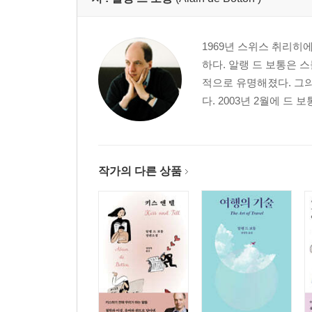
지역성
내가 어떤 사람이 되게 하나?
영혼
1969년 스위스 취리히
진실의 층위
하다. 알랭 드 보통은 
의문
적으로 유명해졌다. 그의
책임 떠넘기기
다. 2003년 2월에 
혼자만의 언어
오독
누가 노력하는가?
연애의 조각 맞추기
작가의 다른 상품
선언
초대
순교
옮기고 나서