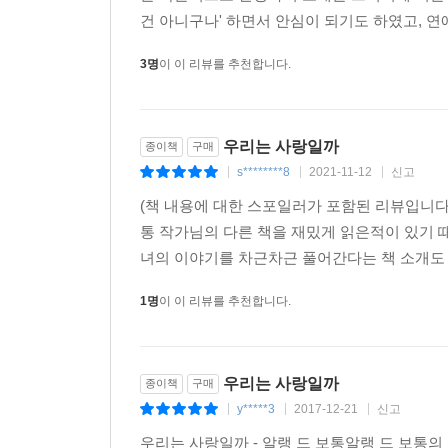
건 아니구나' 하면서 안심이 되기도 하였고, 연
현학적 분석과 진지함의 무게를 더는 재치
3명
이 이 리뷰를 추천합니다.
알랭 드 보통의 글이 지닌 매력 가운데 하나는 바
않는 그림과 표 등 시각적인 도식들을 자유롭게 
이해하는 데 큰 도움이 된다. 남녀의 심리구조를 
우리는 사랑일까
종이책
구매
또한 그의 작품에서 찾아볼 수 있는 또 다른 매
s********8
2021-11-12
신고
|
|
|
제목을 배제하고 ‘유쾌증’이니 ‘진실의 층위’니
전문서를 펼쳐든 느낌이다. 하지만 제목이 주는 무
(책 내용에 대한 스포일러가 포함된 리뷰입니다
그러나 다른 무엇보다도 그의 작품이 주는 가장 
통 작가님의 다른 책을 재밌게 읽은적이 있기
능력이다. 이 책은 마치 ‘올바른 사랑에 대한 관점’,
녀의 이야기를 차근차근 풀어간다는 책 소개도 
될 수도 있고, 촉진제일 수도 있으며, 카드놀이에서
1명
이 이 리뷰를 추천합니다.
수많은 연애 경험을 통해 우리가 터득해온 모습과 크
“그렇게 머리 싸매고 고민할 것 없어! 내일은 또다시
우리는 사랑일까
종이책
구매
이 책에 쏟아진 찬사
y*****3
2017-12-21
신고
|
|
|
* 알랭 드 보통 소설의 재미는 줄거리에 있는 것이
우리는 사랑일까 - 알랭 드 보통알랭 드 보통의