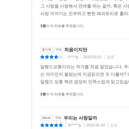
쉽고 명쾌하게 분석해내는 데 있다. - 「경향신문」
그 사람을 사랑해서 연애를 하는 걸까, 혹은 사
사랑 이야기는 진부하고 뻔한 레파토리로 흘러가
* 그림, 퀴즈, 혹은 유명 철학자들의 언어를 
1명
이 이 리뷰를 추천합니다.
위클리」
* 이 책은 인간관계의 본질에 대해 조명한다. 
지니고 있다. - 존 업다이크 (소설가, 「뉴요커」 리
처음이지만
종이책
구매
c****g
2019-02-01
신고
|
|
|
* 수플레처럼 가볍고 중독성을 지닌 이 책은, 가장
알랭드보통이라는 작가를 처음 알았습니다. 주
슨 의미인지 몰랐는데 지금읽으면 또 다를까? 
* 정말 놀라운 작가. 그의 소설들은 독자에겐 축복
알랭드 보통 책은 굉장히 만족스럽게 읽고있습
이 책에 푹 빠지고 말 것이다. - 「이브닝 스탠더드
1명
이 이 리뷰를 추천합니다.
* 이 책의 독자들은 도널드 바셀미, 줄리언 반스,
훌륭하고 풍부하게 차용함으로써 효과적으로 본질에
우리는 사랑일까
eBook
구매
* 그는 소소하고 평범한 애정사에 대한 산문적이
b******g
2025-06-30
신고
|
|
|