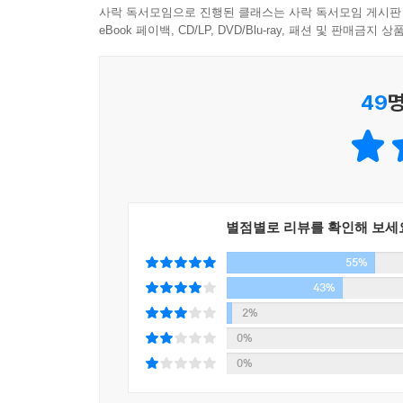
하지만 이번 소설 속 주인공은 바로 이 책의 주요 독
사락 독서모임으로 진행된 클래스는 사락 독서모임 게시판
있을 독자들에게 앨리스는 그러한 자신의 모습을 
eBook 페이백, CD/LP, DVD/Blu-ray, 패션 및 판매금
같이 그녀의 로맨스에 몰입할 수 있다.
작가는 앨리스가 꿈꾸는 낭만적 사랑과 그녀의 남
49
명
속에서 성숙한 사랑으로 완성되어 가는가를 간명하
사랑의 권력은 아무것도 주지 않을 수 있는 능
프로그램으로 화제를 바꿀 수 있는 쪽에 힘이 있다.
없는 사람이 강자다. 사랑의 목표는 소통과 이해이기
의존적이고 바라는 게 많은 사람에게 힘들이지 않고
별점별로 리뷰를 확인해 보세
스탕달은, 애인 사이에서는 언제나 한쪽이 상대방을
55%
양쪽이 저울의 수평을 유지할 때에만, 한쪽이 “
존재를 잊을 수 있다. - 171~172쪽
43%
2%
그는 이 책을 통해 포물선과도 같은 사랑의 경과를 
0%
건축, 쇼핑, 종교 등 로맨스와는 전혀 무관해 보이
0%
애매하지 않으며 충분한 설득력을 지닌다. 때문에