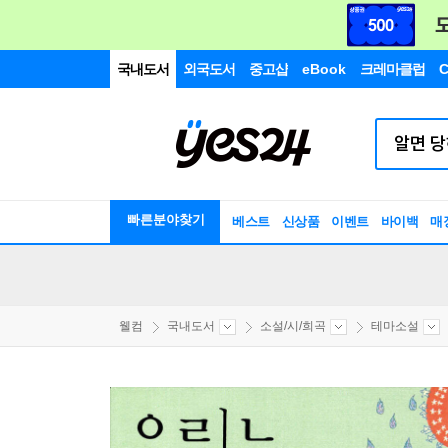
국내도서
외국도서
중고샵
eBook
크레마클럽
C
빠른분야찾기
베스트
신상품
이벤트
바이백
매
웰컴
국내도서
소설/시/희곡
테마소설