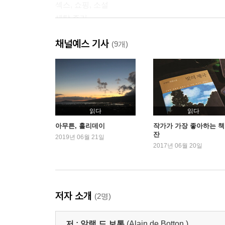
섹스, 쇼핑, 소설
세탁 주기
가치 체계
채널예스 기사
상대방을 안다는 것
(9개)
예측 가능성
사랑의 영속성
권력과 007
신성한 관계
에릭의 짐
읽다
읽다
왜 사랑받는가?
아무튼, 홀리데이
작가가 가장 좋아하는 책
잔
여행
2019년 06월 21일
2017년 06월 20일
독서의 문제
유쾌증
다이빙, 루소, 그리고 너무 생각이 많은 것
사춘기
저자 소개
(2명)
여성 혐오
자기 자신에 대한 휴가
저 :
알랭 드 보통
(Alain de Botton )