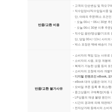
고객의 단순변심 및 착오구
직수입양서/직수입일서중 일
단, 아래의 주문/취소 조건인
오늘 00시 ~ 06시 30분 
반품/교환 비용
오늘 06시 30분 이후 주문
직수입 음반/영상물/기프트 
단, 당일 00시~13시 사이
박스 포장은 택배 배송이 가
소비자의 책임 있는 사유로 
소비자의 사용, 포장 개봉에 
복제가 가능한 상품 등의 포장을 
소비자의 요청에 따라 개별
디지털 컨텐츠인 eBook, 
eBook 대여 상품은 대여 기
모바일 쿠폰 등록 후 취소/환
반품/교환 불가사유
중고상품이 구매확정(자동 
LP상품의 재생 불량 원인이 기
시간의 경과에 의해 재판매가
전자상거래 등에서의 소비자