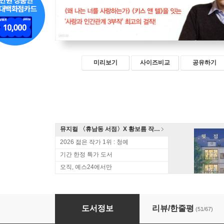
미리보기
사이즈비교
공유하기
뮤지컬 〈휴남동 서점〉X 황보름 작가 북토크
2026 젊은 작가 1위 : 청예
기간 한정 특가 도서
오직, 예스24에서만
우리는 사랑일까
도서정보
리뷰/한줄평
(51/67)