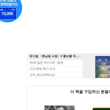
뮤지컬 〈휴남동 서점〉X 황보름 작가 북토크
2026 젊은 작가 1위 : 청예
기간 한정 특가 도서
오직, 예스24에서만
이 책을 구입하신 분