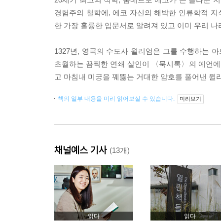
경험주의 철학에, 에코 자신의 해박한 인류학적 지식
한 가장 훌륭한 입문서로 알려져 있고 이미 우리 
1327년, 영국의 수도사 윌리엄은 그를 수행하는
초월하는 끔찍한 연쇄 살인이 〈묵시록〉의 예언에 
고 마침내 미궁을 꿰뜷는 거대한 암호를 풀어낸 윌
책의 일부 내용을 미리 읽어보실 수 있습니다.
미리보기
채널예스 기사
(13개)
읽다
읽다