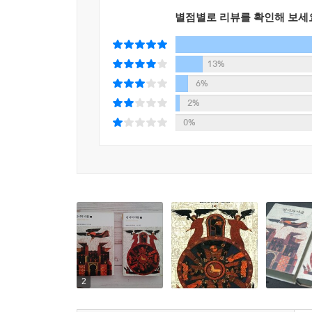
2,000만 부의 판매고를 올렸다.
별점별로 리뷰를 확인해 보세
서평
13%
흥미진진하다. 에코의 정교한 이야기는 대단히 훌륭하
우리를 멍하게 하는 무시무시한 추리 소설. 14세기
6%
있다. - 월 스트리트 저널
2%
놀라운 마법…… 살인 사건과 기독교적 미스테리의 
0%
정치 등 인간의 영원한 문제를 다루고 있다.- 워싱턴
하느님의 말씀이 아직도 신성하며, 언어가 무기이고
대한 작품이다. 에코는 자신의 창조 속에서 한껏
즐기고 있다. 마키아벨리도 흥미를 느낄 것이고, 보
2