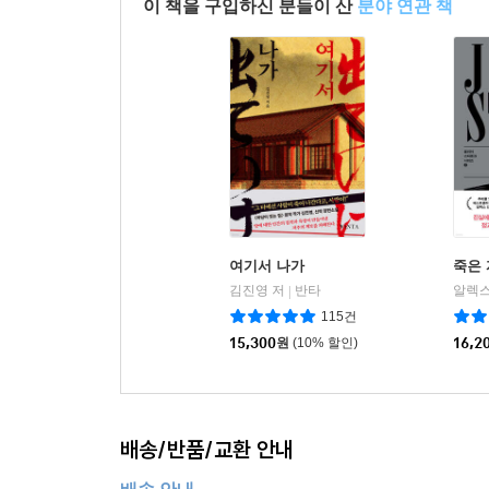
이 책을 구입하신 분들이 산
분야 연관 책
여기서 나가
죽은 
김진영 저
반타
알렉스
|
115건
15,300
원
(10% 할인)
16,2
배송/반품/교환 안내