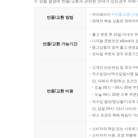
※ 상품 설명에 반품/교환과 관련한 안내가 있는경우 아래 
마이페이지 >
반품/교환 신청
반품/교환 방법
판매자 배송 상품은 판매자와
출고 완료 후 10일 이내의 
디지털 콘텐츠인 eBook의 
반품/교환 가능기간
중고상품의 경우 출고 완료일
모바일 쿠폰의 경우 유효기간(
고객의 단순변심 및 착오구
직수입양서/직수입일서중 일
단, 아래의 주문/취소 조건인
오늘 00시 ~ 06시 30분 
반품/교환 비용
오늘 06시 30분 이후 주문
직수입 음반/영상물/기프트 
단, 당일 00시~13시 사이
박스 포장은 택배 배송이 가
소비자의 책임 있는 사유로 
소비자의 사용, 포장 개봉에 