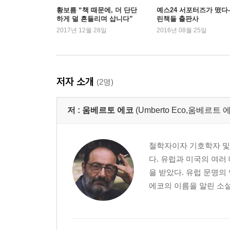
황보름 “책 때문에, 더 단단
예스24 서포터즈가 떴다-
하게 덜 흔들리며 삽니다”
린책들 출판사
2017년 12월 28일
2016년 08월 25일
저자 소개
(2명)
저 :
움베르토 에코
(Umberto Eco,움베르트 
철학자이자 기호학자 및 
다. 유럽과 미국의 여러
을 받았다. 유럽 문명의
에코의 이름을 알린 소설 