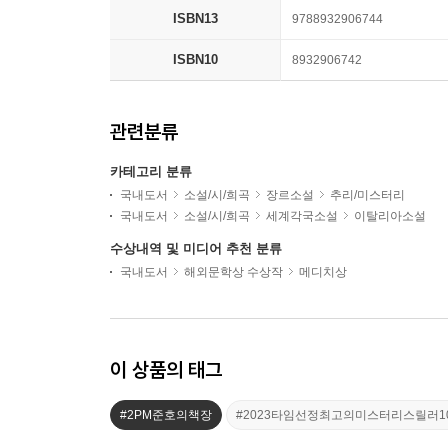
ISBN13
9788932906744
ISBN10
8932906742
관련분류
카테고리 분류
국내도서
소설/시/희곡
장르소설
추리/미스터리
국내도서
소설/시/희곡
세계각국소설
이탈리아소설
수상내역 및 미디어 추천 분류
국내도서
해외문학상 수상작
메디치상
이 상품의 태그
#2PM준호의책장
#2023타임선정최고의미스터리스릴러1