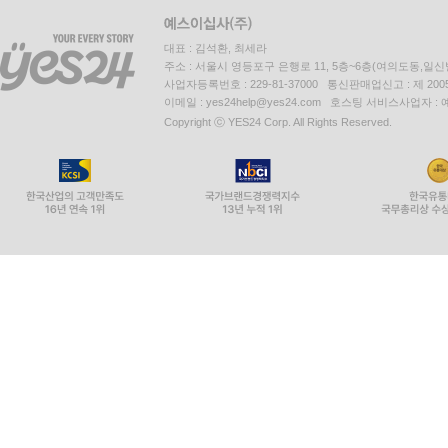
대표 : 김석환, 최세라
주소 : 서울시 영등포구 은행로 11, 5층~6층(여의도동,일신
사업자등록번호 : 229-81-37000 통신판매업신고 : 제 200
이메일 : yes24help@yes24.com 호스팅 서비스사업자 :
Copyright ⓒ YES24 Corp. All Rights Reserved.