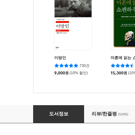
이방인
마흔에 읽는 
730건
9,000
원
(10% 할인)
15,300
원
(10
장미의 이름 세트
도서정보
리뷰/한줄평
(53/95)