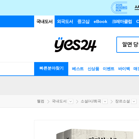
국내도서
외국도서
중고샵
eBook
크레마클럽
C
빠른분야찾기
베스트
신상품
이벤트
바이백
매
웰컴
국내도서
소설/시/희곡
장르소설