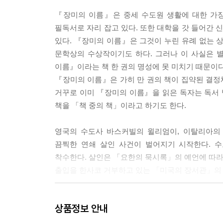
『장미의 이름』은 중세 수도원 생활에 대한 가장
필독서로 자리 잡고 있다. 또한 대학을 갓 들어간
있다. 『장미의 이름』은 그것이 누린 유례 없는 
문학상의 수상작이기도 하다. 그러나 이 사실은 
이름』이라는 책 한 권의 명성에 못 미치기 때문이다
『장미의 이름』은 가히 만 권의 책이 집약된 결정체
거꾸로 이미 『장미의 이름』을 읽은 독자는 독서 
책을 「책 중의 책」이라고 하기도 한다.
영국의 수도사 바스커빌의 윌리엄이, 이탈리아의
끔찍한 연쇄 살인 사건이 벌어지기 시작한다. 
착수한다. 살인은 「요한의 묵시록」의 예언에 따라 
출입을 한사코 거부하고 있는 「미국의 장서관」의
『장미의 이름』의 역사
상품정보 안내
1980년. 움베르토 에코가 중세를 무대로 한 
돌파하면서 베스트셀러가 됨.