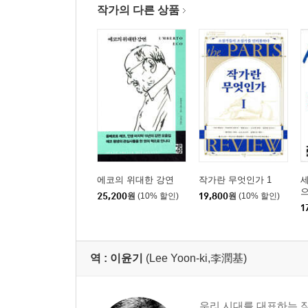
작가의 다른 상품
에코의 위대한 강연
작가란 무엇인가 1
25,200
원
(10% 할인)
19,800
원
(10% 할인)
1
역 :
이윤기
(Lee Yoon-ki,李潤基)
우리 시대를 대표하는 작