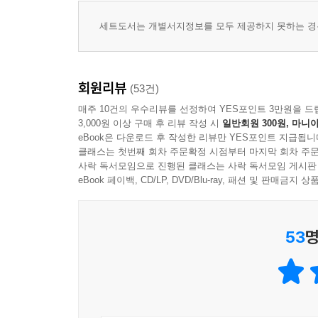
세트도서는 개별서지정보를 모두 제공하지 못하는 경우
1982년. 독일어 판, 프랑스 어 판, 스페인 어 판이
1983년. 영어 판 출간. 영어 판은 미국에서만 200만
회원리뷰
(53건)
1986년. 한국어 판 출간. 즉각 스테디셀러로 자리잡
매주 10건의 우수리뷰를 선정하여 YES포인트 3만원을 드
3,000원 이상 구매 후 리뷰 작성 시
일반회원 300원, 마니아
eBook은 다운로드 후 작성한 리뷰만 YES포인트 지급됩니
1987년. 장 자끄 아노가 메가폰을 잡고, 숀 코네리
클래스는 첫번째 회차 주문확정 시점부터 마지막 회차 주문
사락 독서모임으로 진행된 클래스는 사락 독서모임 게시판
eBook 페이백, CD/LP, DVD/Blu-ray, 패션 및 판매금
1989년 영화 『장미의 이름』이 한국에서 개봉.
1990년. 일본어 판 출간. 일본에서는 『장미의 이름
53
명
1992년. 『장미의 이름』 개역 증보판 출간
2000년 『장미의 이름』
『장미의 이름』은 모든 유럽 어로 번역되었고, 모