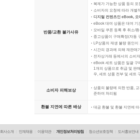
복제가 가능한 상품 등의 포장을 
소비자의 요청에 따라 개별
디지털 컨텐츠인 eBook, 
eBook 대여 상품은 대여 기
모바일 쿠폰 등록 후 취소/환
반품/교환 불가사유
중고상품이 구매확정(자동 
LP상품의 재생 불량 원인이 기
시간의 경과에 의해 재판매가
전자상거래 등에서의 소비자
eBook 세트 상품은 일괄 
1개의 상품으로 취급 및 판매
우, 세트 상품 전부 및 세트
상품의 불량에 의한 반품, 교
소비자 피해보상
준하여 처리됨
환불 지연에 따른 배상
대금 환불 및 환불 지연에 
회사소개
인재채용
이용약관
개인정보처리방침
청소년보호정책
도서홍보안내