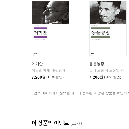
데미안
동물농장
헤르만 헤세 저/전영애 역
민음사
조지 오웰 저/도정일 역
|
|
7,200
원
(10% 할인)
7,200
원
(10% 할인)
검색 페이지에서 선택된 태그에 등록된 더 많은 상품을 확인해 
이 상품의 이벤트
(11개)