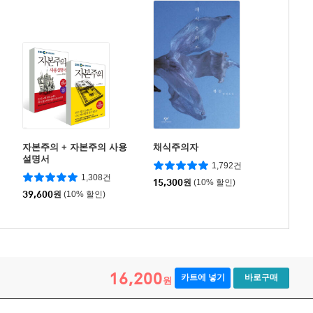
자본주의 + 자본주의 사용
채식주의자
설명서
1,792건
1,308건
15,300
원
(10% 할인)
39,600
원
(10% 할인)
16,200
카트에 넣기
바로구매
원