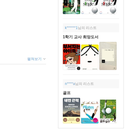
k******1
님의 리스트
1학기 교사 희망도서
펼쳐보기
n****a
님의 리스트
골프