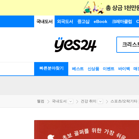
국내도서
외국도서
중고샵
eBook
크레마클럽
C
빠른분야찾기
베스트
신상품
이벤트
바이백
매
웰컴
국내도서
건강 취미
스포츠/오락기타