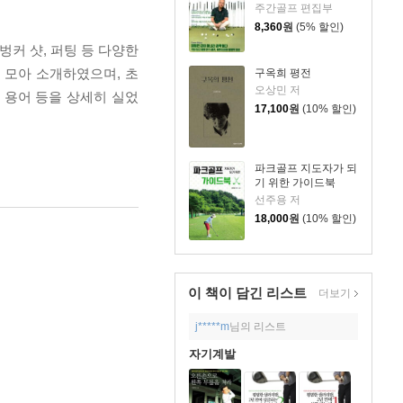
주간골프 편집부
8,360
원
(5% 할인)
커 샷, 퍼팅 등 다양한
 모아 소개하였으며, 초
구옥희 평전
오상민 저
프 용어 등을 상세히 실었
17,100
원
(10% 할인)
파크골프 지도자가 되
기 위한 가이드북
선주용 저
18,000
원
(10% 할인)
이 책이 담긴
리스트
더보기
j*****m
님의 리스트
자기계발