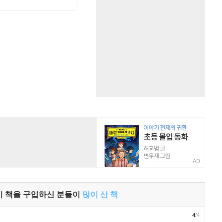
원
AD
이 책을 구입하신 분들이
많이 산 책
4
/4