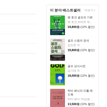
이 분야 베스트셀러
더보기
벤 호건 골프의 기본
벤 호건,허버트 워런 윈드 저/앤서니 라비엘리 그림/김일민 역
19,800
원
(10% 할인)
골프 스윙의 정석
김민준 저
19,800
원
(10% 할인)
골프 상식사전
김기태 저
18,000
원
(10% 할인)
하비 페닉의 리틀 레
드북
하비 페닉 저/김원중 역
13,500
원
(10% 할인)