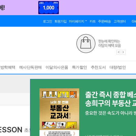
로그인
회원가입
마이페이지
카트
주문/배송
고객센터
Gl
름방학혜택
예사단독판매
이달의사은품
특가할인
추천도서
대량/법인
ESSON
초보 골퍼를 위한 가장 쉬운 레슨서