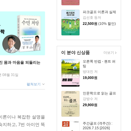
파크골프 이론과 실제
김선호 등저
22,500
원
(10% 할인)
이 분야 신상품
더보기
오른쪽 반컵 - 퀀트 퍼
무너진 몸과 마음을 되돌리는
팅
방대진 저
년 08월 31일
19,000
원
펼쳐보기
인문학으로 읽는 골프
강방수 저
29,900
원
 이론이나 복잡한 설명을
주간골프 (격주간) :
지하고, 7번 아이언 똑
2026.7.15 [2026]