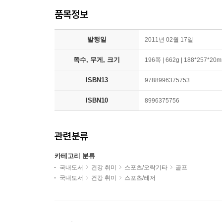
품목정보
발행일
2011년 02월 17일
쪽수, 무게, 크기
196쪽 | 662g | 188*257*20
ISBN13
9788996375753
ISBN10
8996375756
관련분류
카테고리 분류
국내도서
건강 취미
스포츠/오락기타
골프
국내도서
건강 취미
스포츠/레저