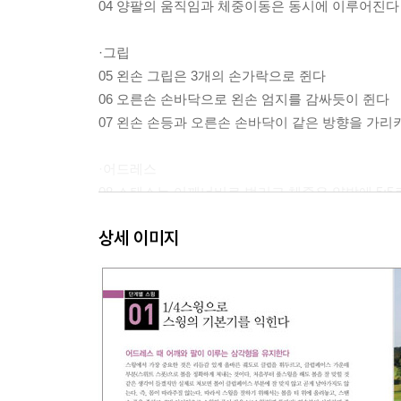
04 양팔의 움직임과 체중이동은 동시에 이루어진다
·그립
05 왼손 그립은 3개의 손가락으로 쥔다
06 오른손 손바닥으로 왼손 엄지를 감싸듯이 쥔다
07 왼손 손등과 오른손 손바닥이 같은 방향을 가리
·어드레스
08 스탠스는 어깨너비로 벌리고 체중은 양발에 5:5
09 클럽페이스의 방향을 맞춘 후 스탠스를 정한다
상세 이미지
10 어드레스는 일정한 순서에 따라 취한다
PART 02 똑따기에서 풀스윙까지 배우기
·단계별 스윙
01 1/4스윙으로 스윙의 기본기를 익힌다
02 테이크어웨이는 클럽이 지면과 평행하게 한다
03 어깨와 팔이 이루는 삼각형을 유지하며 스윙을