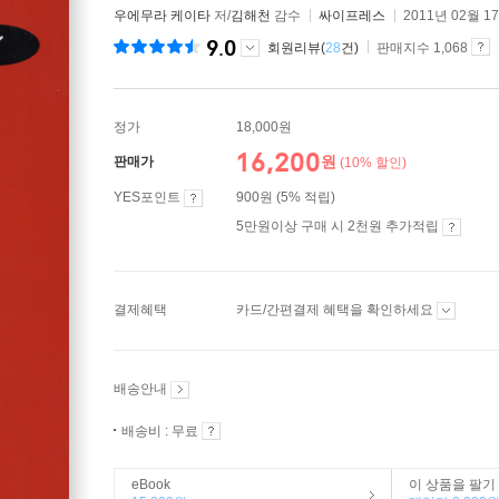
우에무라 케이타
저/
김해천
감수
싸이프레스
2011년 02월 1
9.0
회원리뷰(
28
건)
판매지수 1,068
정가
18,000원
16,200
원
판매가
(10% 할인)
YES포인트
900원 (5% 적립)
5만원이상 구매 시 2천원 추가적립
결제혜택
카드/간편결제 혜택을 확인하세요
배송안내
배송비 : 무료
eBook
이 상품을 팔기