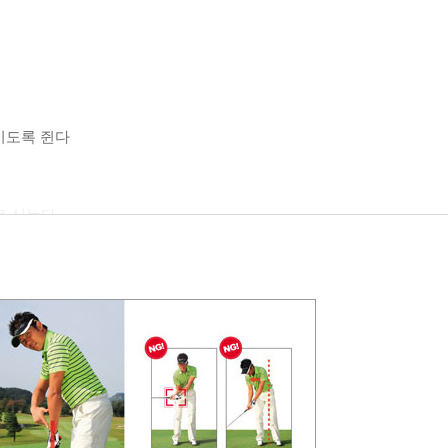
키도록 쥔다
로 싣는다
 시작한다