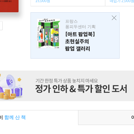
15,000원
매입가 2,000
프랑스
퐁피두센터 기획
[아트 팝업북]
초현실주의
팝업 갤러리
들이
함께 산 책