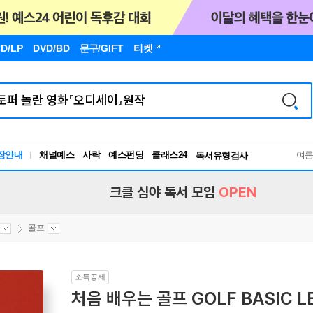
D/LP
DVD/BD
문구
/GIFT
티켓
장안내
채널예스
사락
예스펀딩
클래스24
독서유형검사
여
RBTI Lab
독서유형검사
크클 심야 독서 모임
OPEN
골프
소득공제
처음 배우는 골프 GOLF BASIC L