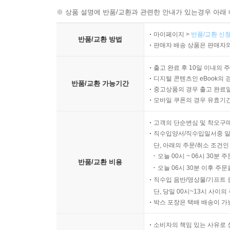
※ 상품 설명에 반품/교환과 관련한 안내가 있는경우 아래 
마이페이지 >
반품/교환 신청
반품/교환 방법
판매자 배송 상품은 판매자와
출고 완료 후 10일 이내의 
디지털 콘텐츠인 eBook의 
반품/교환 가능기간
중고상품의 경우 출고 완료일
모바일 쿠폰의 경우 유효기간(
고객의 단순변심 및 착오구
직수입양서/직수입일서중 일
단, 아래의 주문/취소 조건인
오늘 00시 ~ 06시 30분 
반품/교환 비용
오늘 06시 30분 이후 주문
직수입 음반/영상물/기프트 
단, 당일 00시~13시 사이
박스 포장은 택배 배송이 가
소비자의 책임 있는 사유로 