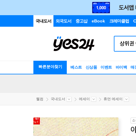
국내도서
외국도서
중고샵
eBook
크레마클럽
C
빠른분야찾기
베스트
신상품
이벤트
바이백
매
웰컴
국내도서
에세이
휴먼 에세이
소