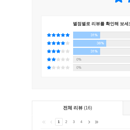
면서도 거사를 하러 국내로 떠날 때 조선 테러리스
지은 것이었다.
별점별로 리뷰를 확인해 보세
흰 새 두 마리가 두터운 구름 속으로 날아가네.
31%
저 아래 세상이 달걀만하게 보이네.....
38%
그 자유롭던 날개가 지금은 우리 속에 갇혔구나------
31%
태양이 떠오르기를 기다리지 말지어다!
0%
--- p.267
0%
전체 리뷰
(16)
1
2
3
4