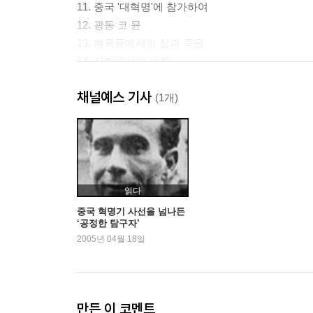
11. 중국 '대혁명'에 참가하여
12. 광동 코 뮨
13. 해륙풍에서의 삶과 죽음
14. 상해에서의 재회
15. 위험한 생각
채널예스 기사
16. 다시 만주로
(1개)
17. 위대한 첫사랑
18. 아리랑 고개를 넘다
19. 당내투쟁과 개인적 투쟁
20. 살인...자살...절망
21. 다시 대중운동으로
읽다
22. 다시 일본에 잡히다
중국 혁명기 사선을 넘나든
‘공정한 탐구자’
23. 두 여인
2005년 04월 18일
24. 항일 전선
25. '패배하더라도 좌절하지 않는 자만이...'
만든 이 코멘트