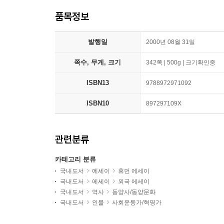
품목정보
발행일
2000년 08월 31일
쪽수, 무게, 크기
342쪽 | 500g | 크기확인중
ISBN13
9788972971092
ISBN10
897297109X
관련분류
카테고리 분류
국내도서
에세이
휴먼 에세이
국내도서
에세이
외국 에세이
국내도서
역사
동양사/동양문화
국내도서
인물
사회운동가/혁명가