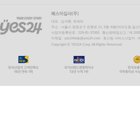
대표 : 김석환, 최세라
주소 : 서울시 영등포구 은행로 11, 5층~6층(여의도동,일신
사업자등록번호 : 229-81-37000 통신판매업신고 : 제 200
이메일 : yes24help@yes24.com 호스팅 서비스사업자 :
Copyright ⓒ YES24 Corp. All Rights Reserved.