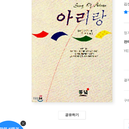
김
정
판
Y
결
구
공유하기