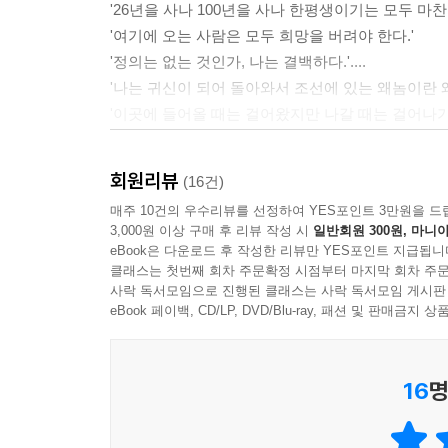
'26년을 사나 100년을 사나 한평생이기는 모두 마찬
'여기에 오는 사람은 모두 희망을 버려야 한다.'
'정의는 없는 것인가, 나는 결백하다.'....
'나는 귀신이 되어 돌아와서 조선에 있는 왜놈이란 왜놈
'이곳에 들어올 때는 걸어왔지만 나갈 때는 걸어나가
일본 천황이나 재판관, 그리고 모든 왜놈 일반에 대
날짜와 함께 새겨져 있었다. 이런 문장들은 나무판
회원리뷰
(16건)
아로새겨져 있었다. 그것은 마치 지옥 속에 있는 방
매주 10건의 우수리뷰를 선정하여 YES포인트 3만원을 드
3,000원 이상 구매 후 리뷰 작성 시
일반회원 300원, 마니아
--- pp.236-237
eBook은 다운로드 후 작성한 리뷰만 YES포인트 지급됩니
클래스는 첫번째 회차 주문확정 시점부터 마지막 회차 주문
내 전생애는 실패의 연속이었다. 또한 우리나라의 역
사락 독서모임으로 진행된 클래스는 사락 독서모임 게시판
렇지만 계속 전진할 수 있다는 자신을 얻는 데는 
eBook 페이백, CD/LP, DVD/Blu-ray, 패션 및 판매금
시킨 것이 아니라 강하게 만들어 주었다. 나에게는
인간의 능력에 대한 신뢰를 잃지 않고 있다.
16
명
--- p.295
나에게는 아무런 두려움도 없었다. 무슨 일이 일어