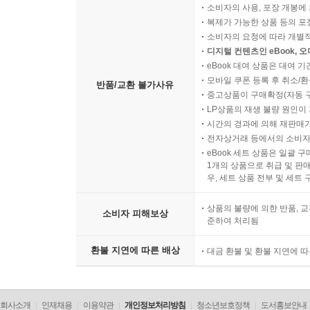
소비자의 사용, 포장 개봉에 
복제가 가능한 상품 등의 포장을 
소비자의 요청에 따라 개별
디지털 컨텐츠인 eBook, 
eBook 대여 상품은 대여 기
모바일 쿠폰 등록 후 취소/환
반품/교환 불가사유
중고상품이 구매확정(자동 
LP상품의 재생 불량 원인이 기
시간의 경과에 의해 재판매가
전자상거래 등에서의 소비자
eBook 세트 상품은 일괄 
1개의 상품으로 취급 및 판매
우, 세트 상품 전부 및 세트
상품의 불량에 의한 반품, 교
소비자 피해보상
준하여 처리됨
환불 지연에 따른 배상
대금 환불 및 환불 지연에 
회사소개
인재채용
이용약관
개인정보처리방침
청소년보호정책
도서홍보안내