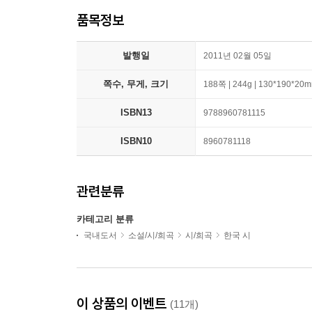
품목정보
발행일
2011년 02월 05일
쪽수, 무게, 크기
188쪽 | 244g | 130*190*20
ISBN13
9788960781115
ISBN10
8960781118
관련분류
카테고리 분류
국내도서
소설/시/희곡
시/희곡
한국 시
이 상품의 이벤트
(11개)