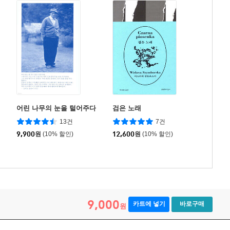
어린 나무의 눈을 털어주다
검은 노래
13건
7건
9,900
원
(10% 할인)
12,600
원
(10% 할인)
9,000
카트에 넣기
바로구매
원