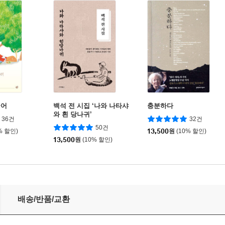
국어
백석 전 시집 ‘나와 나타샤
충분하다
와 흰 당나귀’
36건
32건
50건
% 할인)
13,500
원
(10% 할인)
13,500
원
(10% 할인)
배송/반품/교환