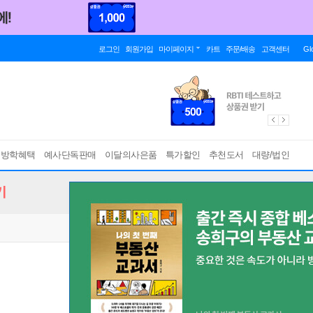
로그인
회원가입
마이페이지
카트
주문/배송
고객센터
Gl
름방학혜택
예사단독판매
이달의사은품
특가할인
추천도서
대량/법인
기