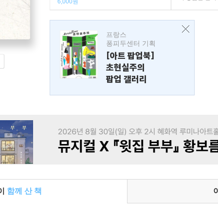
6,000원
프랑스
퐁피두센터 기획
[아트 팝업북]
초현실주의
팝업 갤러리
들이
함께 산 책