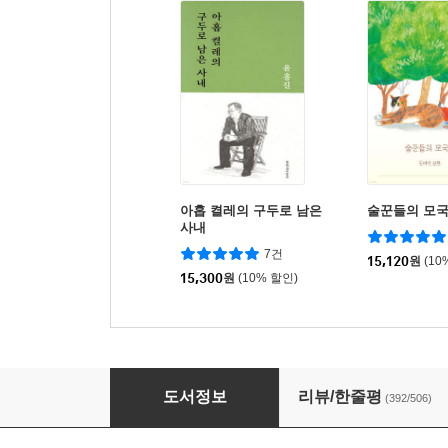
아홉 켤레의 구두로 남은
술꾼들의 모
사내
7건
15,120
원
(10
15,300
원
(10% 할인)
남신의주 유동 박시봉방
도서정보
리뷰/한줄평
(392/506)