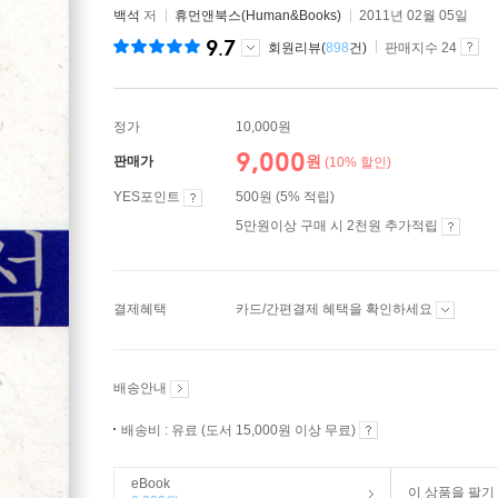
백석
저
휴먼앤북스(Human&Books)
2011년 02월 05일
9.7
회원리뷰(
898
건)
판매지수 24
정가
10,000원
9,000
원
판매가
(10% 할인)
YES포인트
500원 (5% 적립)
5만원이상 구매 시 2천원 추가적립
결제혜택
카드/간편결제 혜택을 확인하세요
배송안내
배송비 : 유료 (도서 15,000원 이상 무료)
eBook
이 상품을 팔기