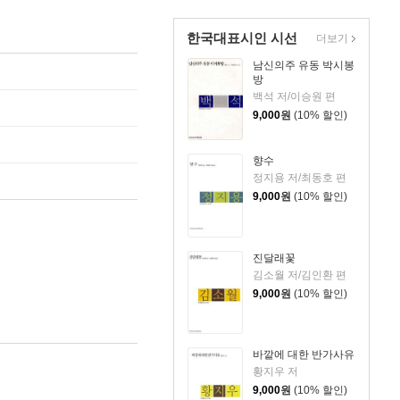
한국대표시인 시선
더보기
남신의주 유동 박시봉
방
백석 저/이승원 편
9,000
원
(10% 할인)
향수
정지용 저/최동호 편
9,000
원
(10% 할인)
진달래꽃
김소월 저/김인환 편
9,000
원
(10% 할인)
바깥에 대한 반가사유
황지우 저
9,000
원
(10% 할인)