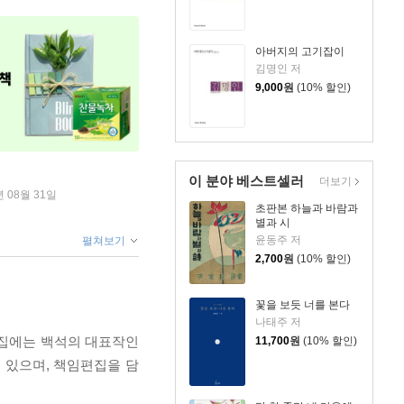
아버지의 고기잡이
김명인 저
9,000
원
(10% 할인)
이 분야 베스트셀러
더보기
년 08월 31일
초판본 하늘과 바람과
별과 시
윤동주 저
펼쳐보기
2,700
원
(10% 할인)
꽃을 보듯 너를 본다
나태주 저
선집에는 백석의 대표작인
11,700
원
(10% 할인)
 있으며, 책임편집을 담