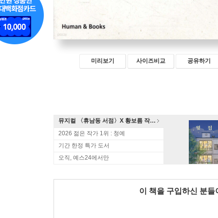
미리보기
사이즈비교
공유하기
뮤지컬 〈휴남동 서점〉X 황보름 작가 북토크
2026 젊은 작가 1위 : 청예
기간 한정 특가 도서
오직, 예스24에서만
이 책을 구입하신 분