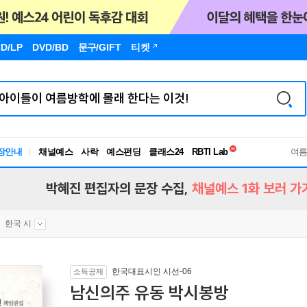
D/LP
DVD/BD
문구
/GIFT
티켓
독서유형검사
장안내
채널예스
사락
예스펀딩
클래스24
RBTI Lab
여
독서유형검사
박혜진 편집자의 문장 수집,
채널예스 1화 보러 가
한국 시
한국대표시인 시선-06
소득공제
남신의주 유동 박시봉방