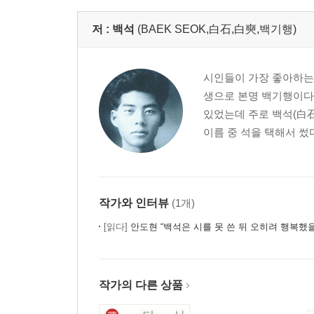
저 :
백석
(BAEK SEOK,白石,白奭,백기행)
시인들이 가장 좋아하는 
생으로 본명 백기행이다.
있었는데 주로 백석(白石
이름 중 석을 택해서 썼
작가와 인터뷰
(1개)
[읽다]
안도현 “백석은 시를 못 쓴 뒤 오히려 행복했
작가의 다른 상품