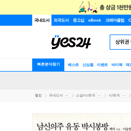
국내도서
외국도서
중고샵
eBook
크레마클럽
C
빠른분야찾기
베스트
신상품
이벤트
바이백
매
웰컴
국내도서
소설/시/희곡
시/희곡