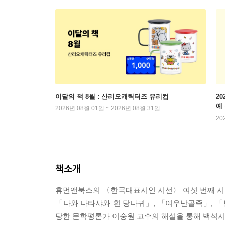
이달의 책 8월 : 산리오캐릭터즈 유리컵
2
예
2026년 08월 01일 ~ 2026년 08월 31일
20
책소개
휴먼앤북스의 〈한국대표시인 시선〉 여섯 번째 시
「나와 나타샤와 흰 당나귀」, 「여우난골족」, 
당한 문학평론가 이숭원 교수의 해설을 통해 백석시