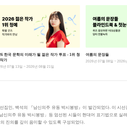
026 한국 문학의 미래가 될 젊은 작가 투표 - 1위 청
여름의 문장들
 작가
2026년 07월 08일 ~ 2026
26년 07월 13일 ~ 2026년 08월 21일
선집인, 백석의 『남신의주 유동 박시봉방』이 발간되었다. 이 시
「남신의주 유동 박시봉방」등 엄선된 시들이 현대어 표기법으로 실려
의 진의를 깊이 음미할 수 있도록 구성되었다.