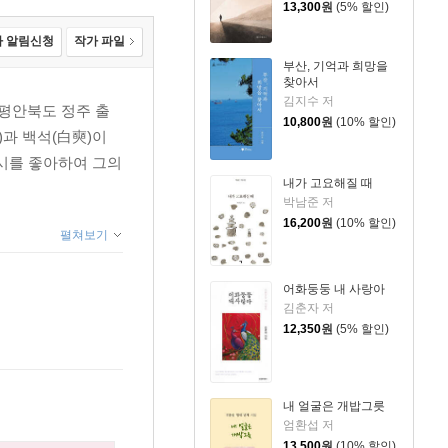
13,300
원
(5% 할인)
 알림신청
작가 파일
부산, 기억과 희망을
찾아서
김지수 저
 평안북도 정주 출
10,800
원
(10% 할인)
과 백석(白奭)이
 시를 좋아하여 그의
내가 고요해질 때
박남준 저
16,200
원
(10% 할인)
펼쳐보기
어화둥둥 내 사랑아
김춘자 저
12,350
원
(5% 할인)
내 얼굴은 개밥그릇
엄환섭 저
13,500
원
(10% 할인)