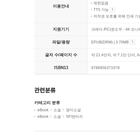
제한없음
이용안내
TTS 가능
저작권 보호를 위해 인쇄 기
지원기기
크레마 /PC(윈도우 - 4K 모
파일/용량
EPUB(DRM) | 3.70MB
글자 수/페이지 수
약 21.4만자, 약 7.1만 단어, 
ISBN13
9788956371078
관련분류
카테고리 분류
eBook
소설
영미소설
eBook
소설
SF/판타지