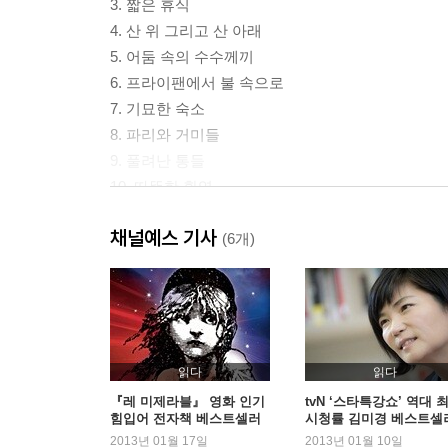
3. 짧은 휴식
4. 산 위 그리고 산 아래
5. 어둠 속의 수수께끼
6. 프라이팬에서 불 속으로
7. 기묘한 숙소
8. 파리와 거미들
9. 풀려난 통들
10. 따뜻한 환영
11. 문간 계단에서
채널예스 기사
12. 비밀 정보
(6개)
13. 출타중
14. 불과 물
15. 먹구름이 드리우다
16. 한밤중의 도둑
17. 먹구름이 갈라지다
읽다
읽다
18. 귀향길
『레 미제라블』 영화 인기
tvN ‘스타특강쇼’ 역대 
힘입어 전자책 베스트셀러
시청률 김미경 베스트셀
19. 마지막 여정
1위 등극
2위
2013년 01월 17일
2013년 01월 10일