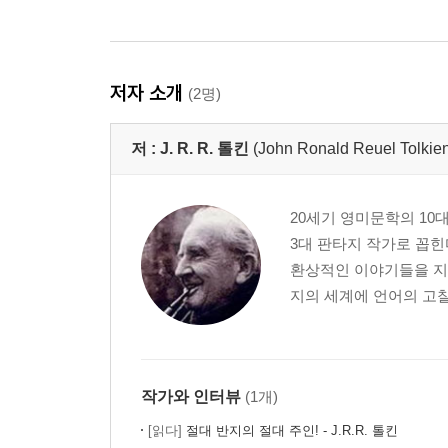
역자 후기
야생지대 지도
저자 소개
(2명)
저 :
J. R. R. 톨킨
(John Ronald Reuel Tolki
20세기 영미문학의 10
3대 판타지 작가로 꼽힌
환상적인 이야기들을 지
지의 세계에 언어의 고찰과
작가와 인터뷰
(1개)
[읽다]
절대 반지의 절대 주인! - J.R.R. 톨킨