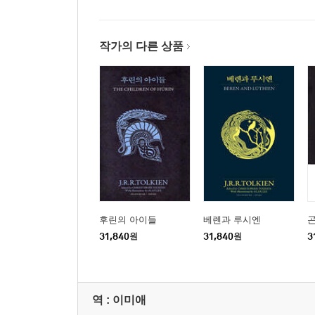
작가의 다른 상품
후린의 아이들
베렌과 루시엔
31,840
원
31,840
원
3
역 :
이미애