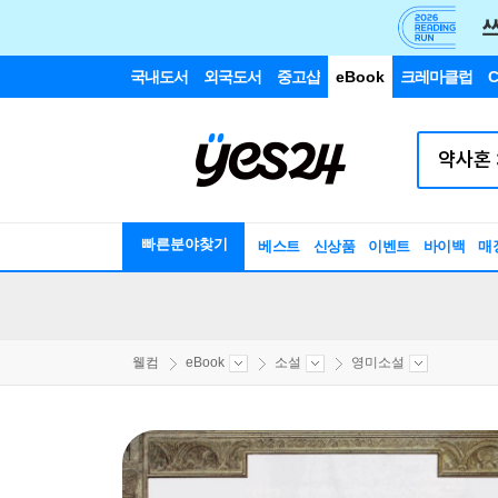
국내도서
외국도서
중고샵
eBook
크레마클럽
C
빠른분야찾기
베스트
신상품
이벤트
바이백
매
웰컴
eBook
소설
영미소설