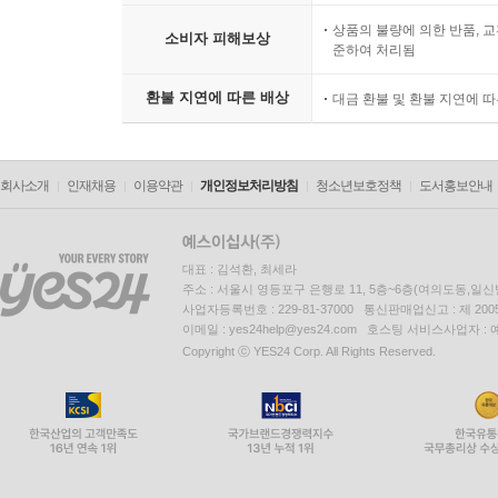
상품의 불량에 의한 반품, 교
소비자 피해보상
준하여 처리됨
환불 지연에 따른 배상
대금 환불 및 환불 지연에 
회사소개
인재채용
이용약관
개인정보처리방침
청소년보호정책
도서홍보안내
대표 : 김석환, 최세라
주소 : 서울시 영등포구 은행로 11, 5층~6층(여의도동,일신
사업자등록번호 : 229-81-37000 통신판매업신고 : 제 200
이메일 : yes24help@yes24.com 호스팅 서비스사업자 :
Copyright ⓒ YES24 Corp. All Rights Reserved.