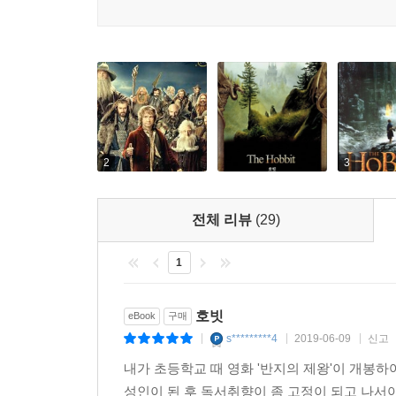
2
3
전체 리뷰
(29)
1
호빗
eBook
구매
s*********4
2019-06-09
신고
|
|
|
내가 초등학교 때 영화 '반지의 제왕'이 개봉하
성인이 된 후 독서취향이 좀 고정이 되고 나서야