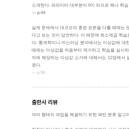
소개한다. 파라미터 대부분이 0이 되므로 해나 학습
--- p.44
실제 문제에서 대규모의 훈련 표본을 다룰 때에는 
다고 보는 것이 당연하다. 이 때문에 최소제곱 학습
다. 통계학이나 머신러닝 분야에서는 이상값에 대한 견
때에는 이상값을 처음부터 제거하고 학습을 실시하거
자에 해당하는 이상값 소거에 대해서는 12장에서 
겠다.
--- p.56
여기까지 2 클래스 패턴 인식 문제를 중심으로 살펴
수가 적게는 수백, 많게는 수천에 이른다. 다중 클
출판사 리뷰
래스 패턴 인식의 방법을 확장하여 다중 클래스 패턴
--- p.78
여러 형태의 과업을 해결하기 위한 패턴 분류 알고
그 외에도 오류 정정 부호를 사용하여 각각의 클래스를