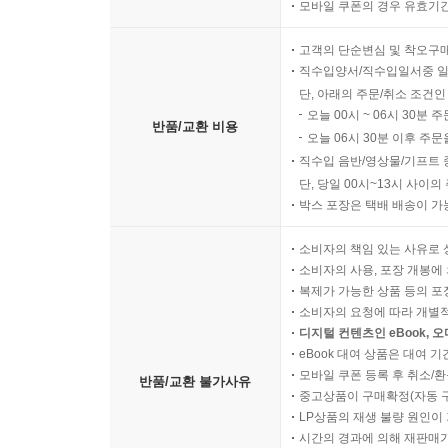
모바일 쿠폰의 경우 유효기간(
고객의 단순변심 및 착오구
직수입양서/직수입일서중 일
단, 아래의 주문/취소 조건인
오늘 00시 ~ 06시 30분 
반품/교환 비용
오늘 06시 30분 이후 주문
직수입 음반/영상물/기프트 
단, 당일 00시~13시 사이
박스 포장은 택배 배송이 가
소비자의 책임 있는 사유로 
소비자의 사용, 포장 개봉에 
복제가 가능한 상품 등의 포장을 
소비자의 요청에 따라 개별
디지털 컨텐츠인 eBook, 
eBook 대여 상품은 대여 기
모바일 쿠폰 등록 후 취소/환
반품/교환 불가사유
중고상품이 구매확정(자동 
LP상품의 재생 불량 원인이 기
시간의 경과에 의해 재판매가