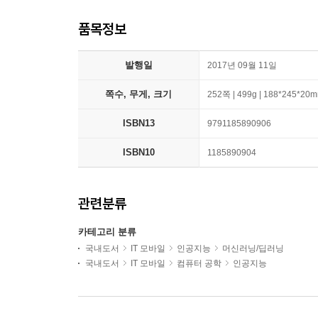
품목정보
발행일
2017년 09월 11일
쪽수, 무게, 크기
252쪽 | 499g | 188*245*20
ISBN13
9791185890906
ISBN10
1185890904
관련분류
카테고리 분류
국내도서
IT 모바일
인공지능
머신러닝/딥러닝
국내도서
IT 모바일
컴퓨터 공학
인공지능