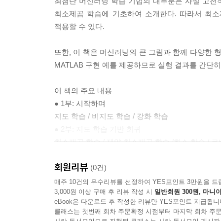
최첨단 머신러닝 학습 기법의 대부분은 사실 고전적
출력 부호라 불리는 방법도 제안되었다. 그러나 오류
최소제곱 학습에 기초하여 소개한다. 따라서 최소
류 문제를 직접 푸는 알고리즘을 소개하겠지만, 그렇
적용할 수 있다.
스 분류 문제는 일반적으로 2 클래스 분류 문제에 
이라 할 수 있다.
또한, 이 책은 머신러닝의 큰 그림과 함께 다양한 
--- p.80
MATLAB 구현 예를 제공하므로 실험 결과를 간단히
문자열을 낱낱의 문자로 인식하는 것은 지금까지 소
이 책의 주요 내용
현한다든가, 어떤 문자 뒤에는 어떤 문자가 자주 
● 1부: 시작하며
를 향상시킬 수 있다. 한편, 문자열 안의 모든 문
지도 학습 / 비지도 학습 / 강화 학습
문에 학습이 어렵다. 그래서 이번 장에서는 문자열
● 2부: 지도 학습 기반 회귀
라는 기법을 소개하겠다.
최소제곱 학습 / 제약 최소제곱 학습 /희소 학습 / 
● 3부: 지도 학습 기반 분류
--- p.124
회원리뷰
서포트 벡터 분류기 / 앙상블 분류 / 배깅과 부스팅 
(0건)
● 4부: 비지도 학습
매주 10건의 우수리뷰를 선정하여 YES포인트 3만원을 드
3,000원 이상 구매 후 리뷰 작성 시
일반회원 300원, 마니아
비지도 학습 기법 / 차원 축소 기법 / 클러스터링 기
eBook은 다운로드 후 작성한 리뷰만 YES포인트 지급됩니
● 5부: 심화 학습
클래스는 첫번째 회차 주문확정 시점부터 마지막 회차 주문
순차적 학습 기법 / 반지도 학습 기법 / 지도 학습 기