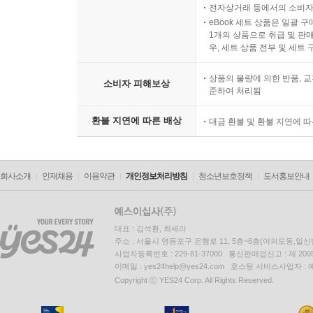
전자상거래 등에서의 소비자
eBook 세트 상품은 일괄 
1개의 상품으로 취급 및 판매
우, 세트 상품 전부 및 세트
상품의 불량에 의한 반품, 교
소비자 피해보상
준하여 처리됨
환불 지연에 따른 배상
대금 환불 및 환불 지연에 
회사소개
인재채용
이용약관
개인정보처리방침
청소년보호정책
도서홍보안내
대표 : 김석환, 최세라
주소 : 서울시 영등포구 은행로 11, 5층~6층(여의도동,일신
사업자등록번호 : 229-81-37000 통신판매업신고 : 제 200
이메일 : yes24help@yes24.com 호스팅 서비스사업자 :
Copyright ⓒ YES24 Corp. All Rights Reserved.