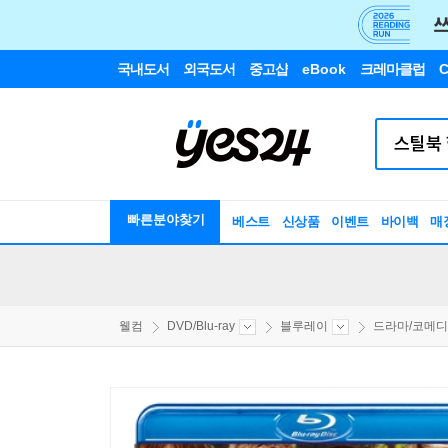
국내도서
외국도서
중고샵
eBook
크레마클럽
C
빠른분야찾기
베스트
신상품
이벤트
바이백
매
웰컴
DVD/Blu-ray
블루레이
드라마/코메디/.