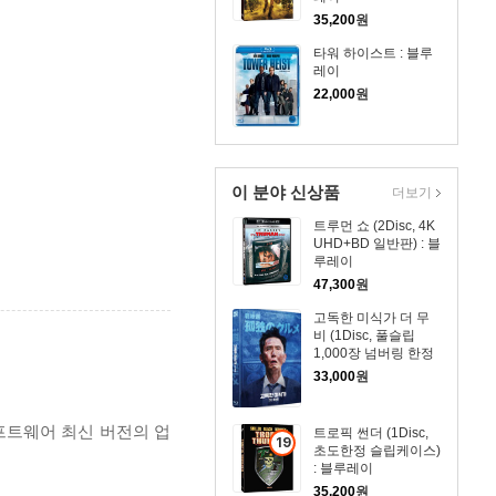
35,200
원
타워 하이스트 : 블루
레이
22,000
원
이 분야 신상품
더보기
트루먼 쇼 (2Disc, 4K
UHD+BD 일반판) : 블
루레이
47,300
원
고독한 미식가 더 무
비 (1Disc, 풀슬립
1,000장 넘버링 한정
판) : 블루레이
33,000
원
프트웨어 최신 버전의 업
트로픽 썬더 (1Disc,
19
초도한정 슬립케이스)
세
: 블루레이
이
35,200
원