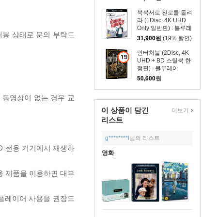
상
북북서로 진로를 돌려
상
라 (1Disc, 4K UHD
품
Only 일반판) : 블루레
개봉 상태로 문의 부탁드
이
31,900
원
(19% 할인)
언터처블 (2Disc, 4K
19
UHD + BD 스틸북 한
세
정판) : 블루레이
이
50,600
원
상
상
, 동영상이 없는 경우 교
품
이 상품이 담긴
더보기
리스트
g********l
님의 리스트
D 전용 기기에서 재생하
영화
전용 제품을 이용하면 대부
 플레이어 사용을 권장드