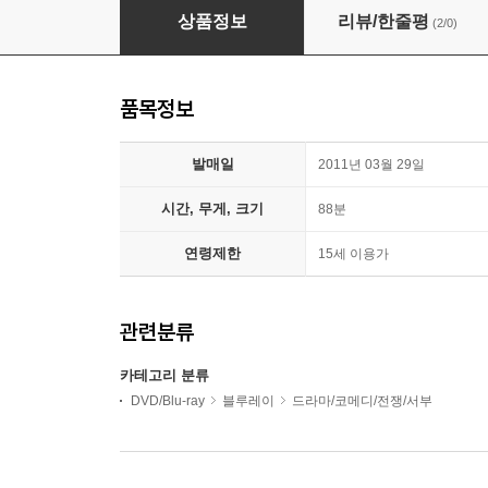
스탠 바이 미 : 블루레이
상품정보
리뷰/한줄평
(2/0)
품목정보
발매일
2011년 03월 29일
시간, 무게, 크기
88분
연령제한
15세 이용가
관련분류
카테고리 분류
DVD/Blu-ray
블루레이
드라마/코메디/전쟁/서부