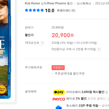
Rob Reiner
감독/
River Phoenix
출연
소니픽쳐스
2011년 0
10.0
회원리뷰(
2
건)
판매가
20,900원
20,900
원
할인가
YES포인트
210원 (1% 적립) + 마니아추가적립
5만원이상 구매 시 2천원 추가적립
추가혜택쿠폰
쿠폰받기
주문금액대별 할인쿠폰
결제혜택
카카오페이
2,000원 즉시할인
일
페이코
1% 할인
포인트 결제시
토스페이
1만P 추첨 적립
+ 생애