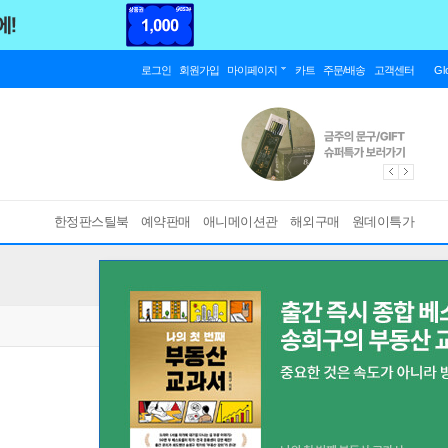
로그인
회원가입
마이페이지
카트
주문/배송
고객센터
Gl
한정판스틸북
예약판매
애니메이션관
해외구매
원데이특가