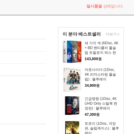
일시품절
상태입니다.
이 분야 베스트셀러
더보기
세 가지 색 (6Disc, 4K
+ BD 렌티큘러 풀슬
립 트릴로지 박스 한
정판) : 블루레이
143,000
원
아웃사이더 (1Disc,
4K 리마스터링 풀슬
립) : 블루레이
34,900
원
긴급명령 (1Disc, 4K
UHD Only 스틸북 한
정판) : 블루레이
47,300
원
트로이 (1Disc, 극장
판, 슬립케이스) : 블루
레이