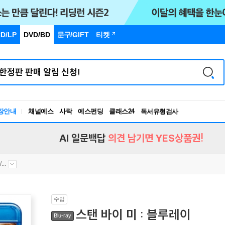
D/LP
DVD/BD
문구
/GIFT
티켓
장안내
채널예스
사락
예스펀딩
클래스24
독서유형검사
RBTI Lab
독서유형검사
AI 일문백답
의견 남기면 YES상품권!
..
수입
스탠 바이 미 : 블루레이
Blu-ray