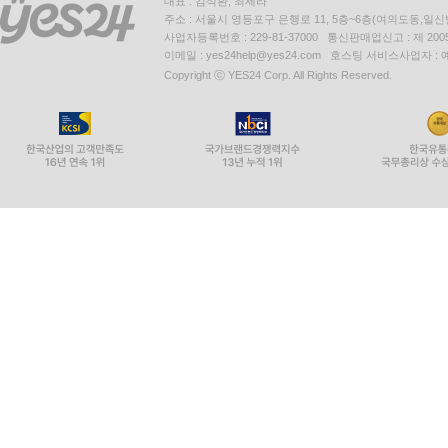
대표 : 김석환, 최세라
주소 : 서울시 영등포구 은행로 11, 5층~6층(여의도동,일신
사업자등록번호 : 229-81-37000 통신판매업신고 : 제 200
이메일 : yes24help@yes24.com 호스팅 서비스사업자 :
Copyright ⓒ YES24 Corp. All Rights Reserved.