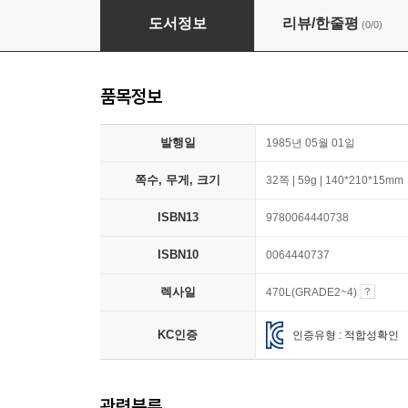
[I Can Read] Level 1 : The Horse in Harry's
도서정보
리뷰/한줄평
(0/0)
품목정보
발행일
1985년 05월 01일
쪽수, 무게, 크기
32쪽 | 59g | 140*210*15mm
ISBN13
9780064440738
ISBN10
0064440737
렉사일
470L(GRADE2~4)
KC인증
인증유형 : 적합성확인
관련분류