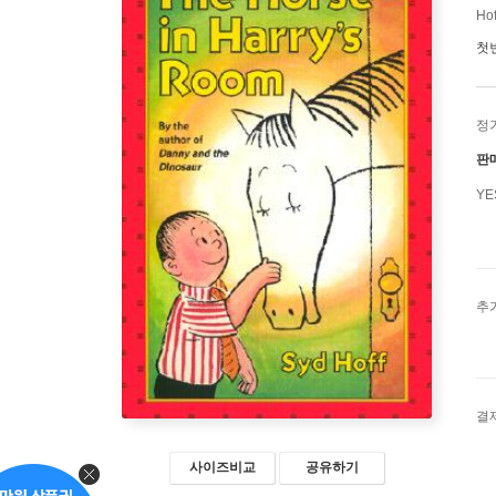
Hof
첫
정
판
Y
추
결
사이즈비교
공유하기