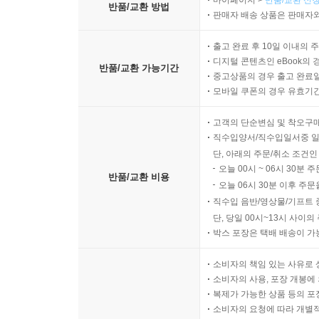
마이페이지 >
반품/교환 신청
반품/교환 방법
판매자 배송 상품은 판매자와
출고 완료 후 10일 이내의 
디지털 콘텐츠인 eBook의 
반품/교환 가능기간
중고상품의 경우 출고 완료일
모바일 쿠폰의 경우 유효기간(
고객의 단순변심 및 착오구
직수입양서/직수입일서중 일
단, 아래의 주문/취소 조건인
오늘 00시 ~ 06시 30분 
반품/교환 비용
오늘 06시 30분 이후 주문
직수입 음반/영상물/기프트 
단, 당일 00시~13시 사이
박스 포장은 택배 배송이 가
소비자의 책임 있는 사유로 
소비자의 사용, 포장 개봉에 
복제가 가능한 상품 등의 포장을 
소비자의 요청에 따라 개별