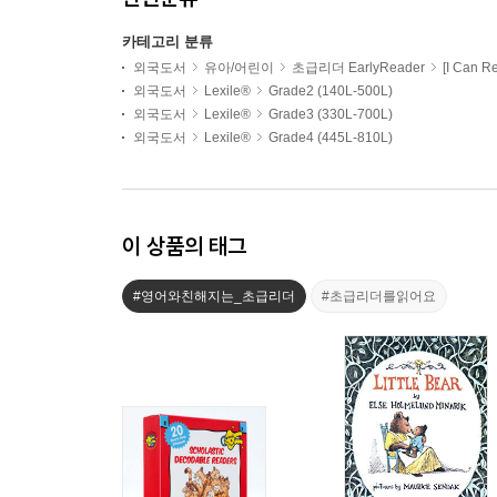
카테고리 분류
외국도서
유아/어린이
초급리더 EarlyReader
[I Can R
외국도서
Lexile®
Grade2 (140L-500L)
외국도서
Lexile®
Grade3 (330L-700L)
외국도서
Lexile®
Grade4 (445L-810L)
이 상품의 태그
#영어와친해지는_초급리더
#초급리더를읽어요