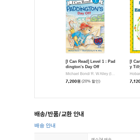
[I Can Read] Level 1 : Pad
[I Ca
dington's Day Off
y Til
ny
Michael Bond/ R. W Alley (ILT)
HarperColli
|
7,200
원
(20% 할인)
7,12
배송/반품/교환 안내
배송 안내
예스24 배송