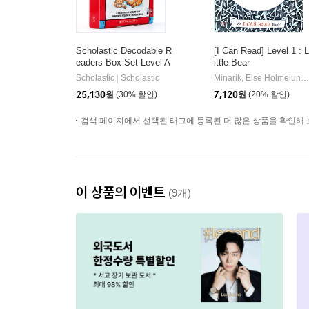
Scholastic Decodable R
[I Can Read] Level 1 : L
eaders Box Set Level A
ittle Bear
(StoryPlus QR코드)
Scholastic
Scholastic
Minarik, Else Holmelund / Sendak, Maurice
|
25,130
원
(30% 할인)
7,120
원
(20% 할인)
검색 페이지에서 선택된 태그에 등록된 더 많은 상품을 확인해 
이 상품의 이벤트
(9개)