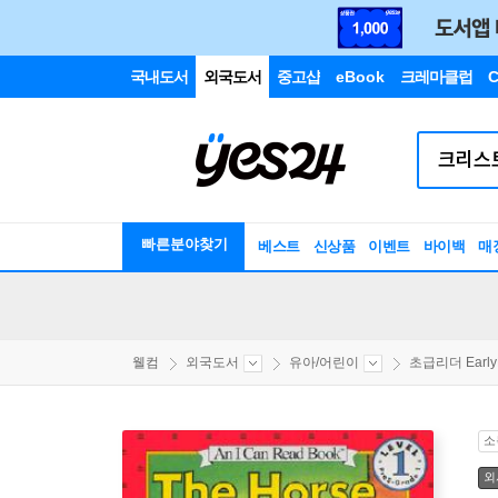
국내도서
외국도서
중고샵
eBook
크레마클럽
C
빠른분야찾기
베스트
신상품
이벤트
바이백
매
웰컴
외국도서
유아/어린이
초급리더 EarlyR
소
외