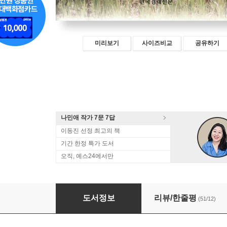
미리보기
사이즈비교
공유하기
나민애 작가 7문 7답
이동진 선정 최고의 책
기간 한정 특가 도서
오직, 예스24에서만
버킷리스트
도서정보
리뷰/한줄평
(51/12)