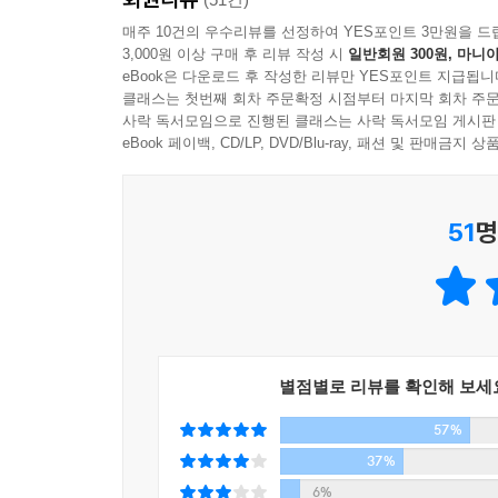
버킷리스트는 하고 싶은 일을 추가하는 ‘플러스 리스
매주 10건의 우수리뷰를 선정하여 YES포인트 3만원을 드
3,000원 이상 구매 후 리뷰 작성 시
일반회원 300원, 마니아
eBook은 다운로드 후 작성한 리뷰만 YES포인트 지급됩니
꼭 이루고 싶은 자신과의 약속
클래스는 첫번째 회차 주문확정 시점부터 마지막 회차 주문
사락 독서모임으로 진행된 클래스는 사락 독서모임 게시판
2008년 개봉된 잭 니콜슨과 모건 프리먼 주연
eBook 페이백, CD/LP, DVD/Blu-ray, 패션 및 판매금
「버킷리스트」는 주인공 정태양이 자신의 버킷리스
삶의 행복을 찾게 한다. 버킷리스트를 작성하고 
51
명
2학년 학생 35명의 버킷리스트와 15년 후의 결과
버킷리스트, 워너브러더스 이야기, 자신의 버킷리스
36세 루게릭병 청년 이야기, 시한부 인생이라는
곳곳에는 성별, 세대별로 일반인의 버킷리스트를 실
별점별로 리뷰를 확인해 보세
57%
37%
6%