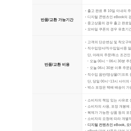
출고 완료 후 10일 이내의 
디지털 콘텐츠인 eBook의 
반품/교환 가능기간
중고상품의 경우 출고 완료일
모바일 쿠폰의 경우 유효기간(
고객의 단순변심 및 착오구
직수입양서/직수입일서중 일
단, 아래의 주문/취소 조건인
오늘 00시 ~ 06시 30분 
반품/교환 비용
오늘 06시 30분 이후 주문
직수입 음반/영상물/기프트 
단, 당일 00시~13시 사이
박스 포장은 택배 배송이 가
소비자의 책임 있는 사유로 
소비자의 사용, 포장 개봉에 
복제가 가능한 상품 등의 포장을 
소비자의 요청에 따라 개별
디지털 컨텐츠인 eBook, 