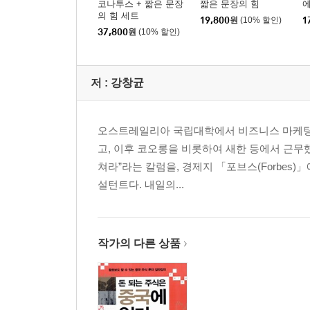
코나투스 + 짧은 문장
짧은 문장의 힘
의 힘 세트
19,800
원
(10% 할인)
1
37,800
원
(10% 할인)
저 :
강창균
오스트레일리아 국립대학에서 비즈니스 마케팅을
고, 이후 코오롱을 비롯하여 새한 등에서 근무했
쳐라”라는 칼럼을, 경제지 「포브스(Forbes
설턴트다. 내일의...
작가의 다른 상품