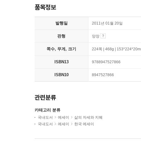
품목정보
발행일
2011년 01월 20일
판형
양장
쪽수, 무게, 크기
224쪽 | 468g | 153*224*20
ISBN13
9788947527866
ISBN10
8947527866
관련분류
카테고리 분류
국내도서
에세이
삶의 자세와 지혜
국내도서
에세이
한국 에세이