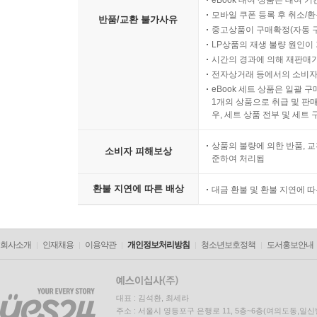
eBook 대여 상품은 대여 기
모바일 쿠폰 등록 후 취소/환
반품/교환 불가사유
중고상품이 구매확정(자동 
LP상품의 재생 불량 원인이 기
시간의 경과에 의해 재판매가
전자상거래 등에서의 소비자
eBook 세트 상품은 일괄 
1개의 상품으로 취급 및 판매
우, 세트 상품 전부 및 세트
상품의 불량에 의한 반품, 교
소비자 피해보상
준하여 처리됨
환불 지연에 따른 배상
대금 환불 및 환불 지연에 
회사소개
인재채용
이용약관
개인정보처리방침
청소년보호정책
도서홍보안내
대표 : 김석환, 최세라
주소 : 서울시 영등포구 은행로 11, 5층~6층(여의도동,일신