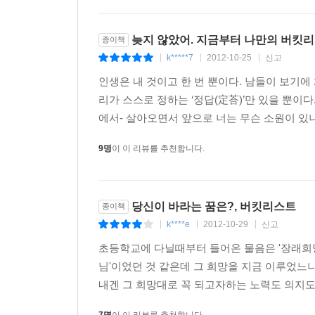
늦지 않았어. 지금부터 나만의 버킷리
종이책
k*****7
2012-10-25
신고
|
|
|
인생은 내 것이고 한 번 뿐이다. 남들이 보기에 
리가 스스로 정하는 ‘정답(定荅)’만 있을 뿐이다
에서- 살아오면서 앞으로 너는 무슨 소원이 있니?
9명
이 이 리뷰를 추천합니다.
당신이 바라는 꿈은?, 버킷리스트
종이책
k****e
2012-10-29
신고
|
|
|
초등학교에 다닐때부터 들어온 물음은 '장래희망'이
님'이었던 것 같은데 그 희망을 지금 이루었느
내겐 그 희망대로 꼭 되고자하는 노력도 의지도 