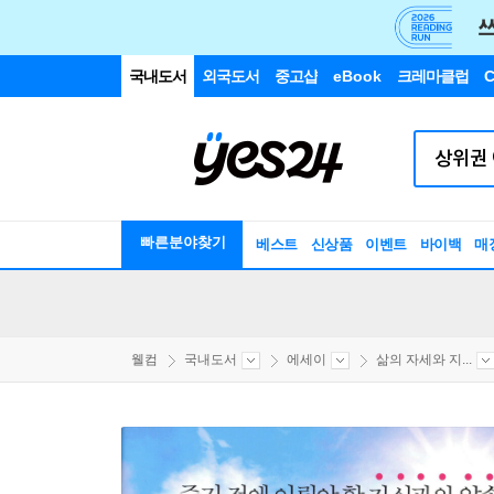
국내도서
외국도서
중고샵
eBook
크레마클럽
C
빠른분야찾기
베스트
신상품
이벤트
바이백
매
웰컴
국내도서
에세이
삶의 자세와 지...