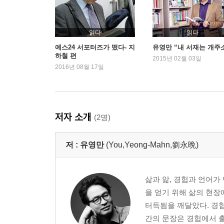
읽다
읽다
예스24 서포터즈가 떴다- 지
유영만 “내 서재는 개주
하철 편
2015년 02월 03일
2016년 08월 17일
저자 소개
(2명)
저 :
유영만
(You,Yeong-Mahn,劉永晩)
삶과 앎, 경험과 언어가
을 얻기 위해 삶의 현장에
터득됨을 깨달았다. 경험
간의 문장은 경험에서 출