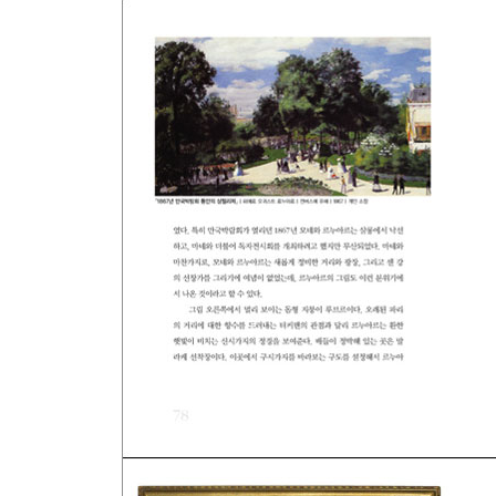
파리 시민의 무의식을 그린 르누아르
파리코뮌이 인상파 화가들에게 준 영향
이념의 시선을 벗어나 정직한 눈에 충실했던 화가
최초 인상파 전시회와 여성 화가의 영입
드가, 19세기의 쇼걸 발레리나를 그리다
모네, 열정적으로 진보를 믿고 미를 꿈꾸다
'인상주의자가 나왔습니다!' 인상파 주간지의 탄생
인상파와 파리
사진을 찍듯 파리의 구석구석을 담다
인상파, 화가의 스튜디오를 거리로 옮겨놓다
드가, 노동자의 술 압생트와 삶의 취기를 그리다
마네, 파리의 주점 풍경과 근대 자본주의를 그리다
르누아르가 그린 부르주아 문화의 이상향과 열정
카유보트, 발코니에서 파리 시가지를 내려다보다
인상파의 전매특허, 파리의 거리 그림
휴식과 노동의 삶, 근대 도시 파리의 일상
모네의 푸르빌 그림과 프랑스의 금융위기