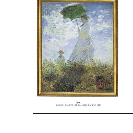
일곱 번째 인상파 전시회와 베르트 모리조
인상파의 종언
역사속으로 사라져가는 인상파의 거장들
쇠약해진 마네가 살롱전 출품을 위해 그린 그림
마네의 죽음, 위대한 화가를 잃다
새로운 모네의 예술의 중심, 지베르니 정원
지베르니 정원을 사랑한 모네와 포플러 나무
세잔, 인상파 그늘에서 벗어나 표현주의로
마네의 죽음과 모리조의 시골 생활
인상파 마지막 전시회와 드가의 목욕 시리즈
고흐와 고갱의 미학과 상징주의 문학
드가, 인생의 외로움을 느끼다
피사로, 점묘파 기법을 배우다
현대 추상화에 다리를 놓은 세잔의 예술
황혼기를 맞은 인상주의