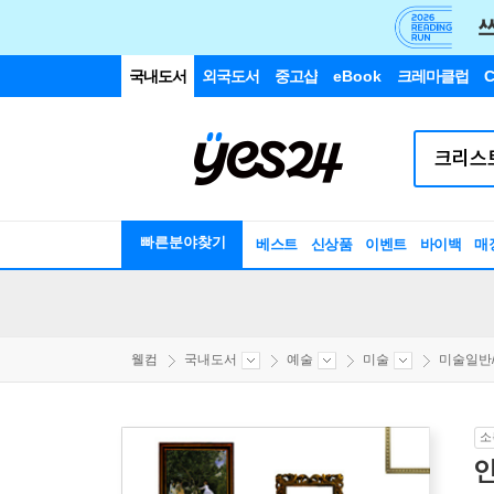
국내도서
외국도서
중고샵
eBook
크레마클럽
C
빠른분야찾기
베스트
신상품
이벤트
바이백
매
웰컴
국내도서
예술
미술
미술일반
소