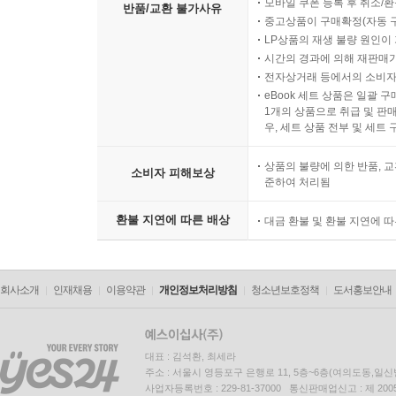
모바일 쿠폰 등록 후 취소/환
반품/교환 불가사유
중고상품이 구매확정(자동 
LP상품의 재생 불량 원인이 기
시간의 경과에 의해 재판매가
전자상거래 등에서의 소비자
eBook 세트 상품은 일괄 
1개의 상품으로 취급 및 판매
우, 세트 상품 전부 및 세트
상품의 불량에 의한 반품, 교
소비자 피해보상
준하여 처리됨
환불 지연에 따른 배상
대금 환불 및 환불 지연에 
회사소개
인재채용
이용약관
개인정보처리방침
청소년보호정책
도서홍보안내
대표 : 김석환, 최세라
주소 : 서울시 영등포구 은행로 11, 5층~6층(여의도동,일신
사업자등록번호 : 229-81-37000 통신판매업신고 : 제 200