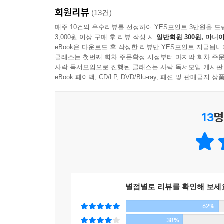
회원리뷰
(13건)
모네, 르누아르, 드가 등 전도유망했던 젊은 화가
매주 10건의 우수리뷰를 선정하여 YES포인트 3만원을 드
3,000원 이상 구매 후 리뷰 작성 시
일반회원 300원, 마니아
이 의문을 해명해 보이기 위해 인상파 화가 개개
eBook은 다운로드 후 작성한 리뷰만 YES포인트 지급됩니
화가들에게 준 영향부터, 근대화를 주도했던 오스
클래스는 첫번째 회차 주문확정 시점부터 마지막 회차 주문
표현하였으며, 당시 파리지앵들은 이를 어떻게 받
사락 독서모임으로 진행된 클래스는 사락 독서모임 게시판
시선으로 바라본 인상파 그림, 자칫하면 어렵고 무
eBook 페이백, CD/LP, DVD/Blu-ray, 패션 및 판매금
화가들의 뒷담화를 몰래 엿듣는 것처럼 흥미진진하고
13
명
별점별로 리뷰를 확인해 보세
62%
38%