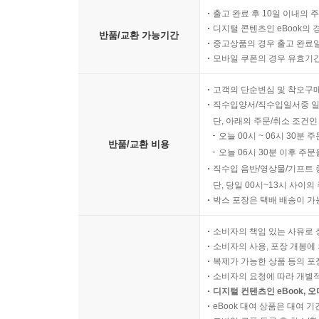
출고 완료 후 10일 이내의 
디지털 콘텐츠인 eBook의 
반품/교환 가능기간
중고상품의 경우 출고 완료일
모바일 쿠폰의 경우 유효기간(
고객의 단순변심 및 착오구
직수입양서/직수입일서중 일
단, 아래의 주문/취소 조건인
오늘 00시 ~ 06시 30분 
반품/교환 비용
오늘 06시 30분 이후 주문
직수입 음반/영상물/기프트 
단, 당일 00시~13시 사이
박스 포장은 택배 배송이 가
소비자의 책임 있는 사유로 
소비자의 사용, 포장 개봉에 
복제가 가능한 상품 등의 포장을 
소비자의 요청에 따라 개별
디지털 컨텐츠인 eBook, 
eBook 대여 상품은 대여 기