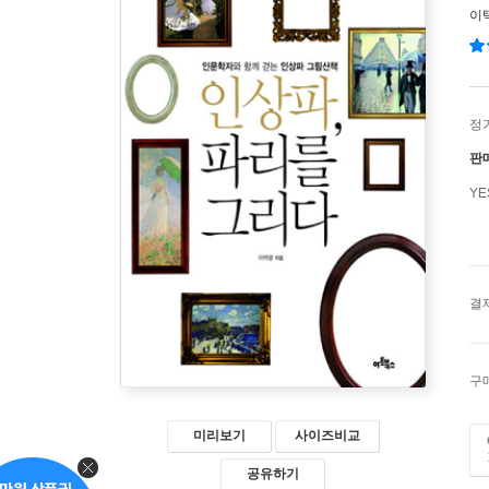
이
정
판
Y
결
구
미리보기
사이즈비교
공유하기