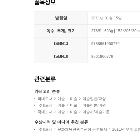
품목정보
발행일
2011년 01월 15일
쪽수, 무게, 크기
376쪽 | 633g | 153*205*30
ISBN13
9788961960779
ISBN10
8961960776
관련분류
카테고리 분류
국내도서
예술
미술
미술일반/교양
국내도서
예술
미술
미술이론/비평
국내도서
예술
미술
미술사/미술가론
수상내역 및 미디어 추천 분류
국내도서
문화체육관광부선정 우수도서
2011년 우수 