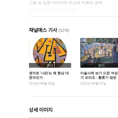
그림 속 일본 이미지와 인상파 미학의 관계
인상파 그림 속 파리의 모습
인상파 화가들
채널예스 기사
개성 넘치는 화가들의 사생활
(12개)
고집스런 완벽주의와 여성 혐오 성향을 가진 드가
파리의 사교계를 사로잡은 여인, 모리조
가난한 삶을 살아야 했던 모네와 그의 아내 카미유
리얼리즘에 가장 충실했던 인상파 화가, 피사로
인상파에서 가장 특이한 성격의 화가, 세잔
읽다
읽다
최초의 인상파 후원자이자 화가였던 카유보트
영어로 '나(I)'는 왜 항상 대
미술사에 보기 드문 여
문자인가
가 모리조 - 황혼기 맞은
미술 공부를 위해 파리에 온 미국인 여성, 커샛
상주의
2014년 06월 26일
2011년 04월 07일
프랑스에서 활동한 영국 출신의 화가, 시슬레
인상파와 자본주의
19세기 정치.문화적 변화와 인상파 화가들
상세 이미지
전쟁을 피해 런던으로 간 모네