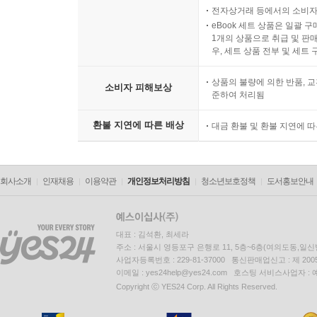
전자상거래 등에서의 소비자
eBook 세트 상품은 일괄 
1개의 상품으로 취급 및 판매
우, 세트 상품 전부 및 세트
상품의 불량에 의한 반품, 교
소비자 피해보상
준하여 처리됨
환불 지연에 따른 배상
대금 환불 및 환불 지연에 
회사소개
인재채용
이용약관
개인정보처리방침
청소년보호정책
도서홍보안내
대표 : 김석환, 최세라
주소 : 서울시 영등포구 은행로 11, 5층~6층(여의도동,일신
사업자등록번호 : 229-81-37000 통신판매업신고 : 제 200
이메일 : yes24help@yes24.com 호스팅 서비스사업자 :
Copyright ⓒ YES24 Corp. All Rights Reserved.