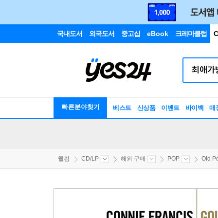
국내도서
외국도서
중고샵
eBook
크레마클럽
C
빠른분야찾기
베스트
신상품
이벤트
바이백
매
웰컴
CD/LP
해외 구매
POP
Old P