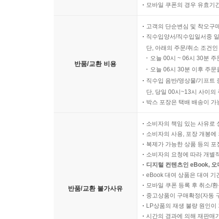
모바일 쿠폰의 경우 유효기간(
고객의 단순변심 및 착오구
직수입양서/직수입일서중 일
단, 아래의 주문/취소 조건인
오늘 00시 ~ 06시 30분 
반품/교환 비용
오늘 06시 30분 이후 주문
직수입 음반/영상물/기프트 
단, 당일 00시~13시 사이
박스 포장은 택배 배송이 가
소비자의 책임 있는 사유로 
소비자의 사용, 포장 개봉에 
복제가 가능한 상품 등의 포장을 
소비자의 요청에 따라 개별
디지털 컨텐츠인 eBook, 
eBook 대여 상품은 대여 기
모바일 쿠폰 등록 후 취소/환
반품/교환 불가사유
중고상품이 구매확정(자동 
LP상품의 재생 불량 원인이 기
시간의 경과에 의해 재판매가