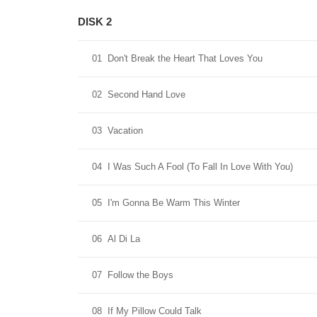
DISK 2
01
Don't Break the Heart That Loves You
02
Second Hand Love
03
Vacation
04
I Was Such A Fool (To Fall In Love With You)
05
I'm Gonna Be Warm This Winter
06
Al Di La
07
Follow the Boys
08
If My Pillow Could Talk