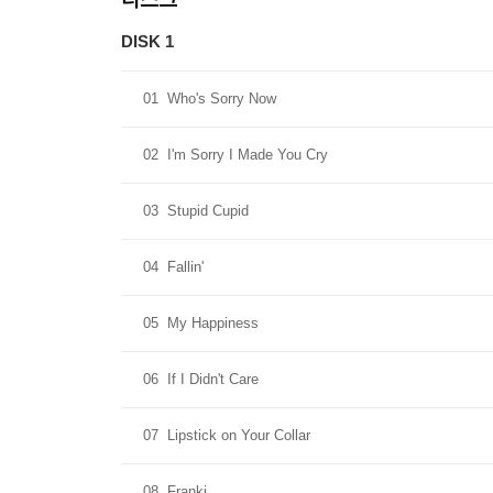
DISK 1
01
Who's Sorry Now
02
I'm Sorry I Made You Cry
03
Stupid Cupid
04
Fallin'
05
My Happiness
06
If I Didn't Care
07
Lipstick on Your Collar
08
Franki