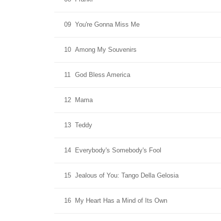
09
You're Gonna Miss Me
10
Among My Souvenirs
11
God Bless America
12
Mama
13
Teddy
14
Everybody's Somebody's Fool
15
Jealous of You: Tango Della Gelosia
16
My Heart Has a Mind of Its Own