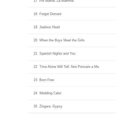
17
For Mama: La Mamma
18
Forget Domani
19
Jealous Heart
20
When the Boys Meet the Girls
21
Spanish Nights and You
22
Time Alone Will Tell: Non Pensare a Me
23
Born Free
24
Wedding Cake
25
Zingara: Gypsy