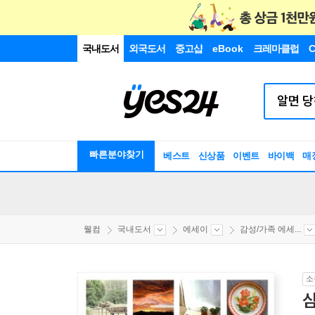
국내도서
외국도서
중고샵
eBook
크레마클럽
C
빠른분야찾기
베스트
신상품
이벤트
바이백
매
웰컴
국내도서
에세이
감성/가족 에세...
소
삼