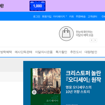
로그인
회원가입
마이페이지
카트
주문/배송
고객센터
Gl
름방학혜택
예사단독판매
이달의사은품
특가할인
추천도서
대량/법인