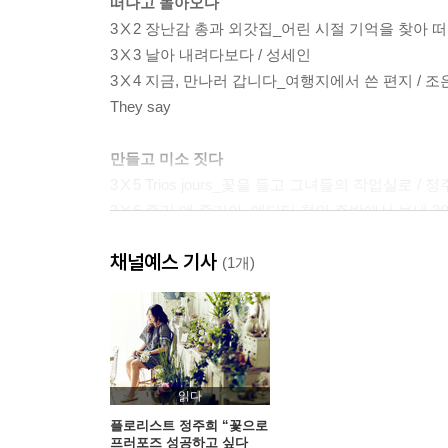
떠나고 돌아오다
3Ⅹ2 장난감 총과 외갓집_어린 시절 기억을 찾아 떠
3Ⅹ3 날아 내려다보다 / 성세인
3Ⅹ4 지금, 만나러 갑니다_여행지에서 쓴 편지 / 조
They say
만들고 미소 짓다
3Ⅹ5 Trios jours_꽃을 들고 그녀들의 작업실로 / 
3Ⅹ6 줄리 앤 줄리아_에디터 천의 주방에서 보낸 3일
They say
채널예스 기사
(1개)
보내고 기록하다
3Ⅹ7 내 인생의 다큐멘터리 / 소준희
3Ⅹ8 여행자금회수 프로젝트 / 우흥제
3Ⅹ9 3일간의 무위도식 / 윤성현
They say
읽다
플로리스트 정주희 “꽃으로
프러포즈 성공하고 싶다
3Ⅹ10 보통의 존재에게 묻다 / 정현주