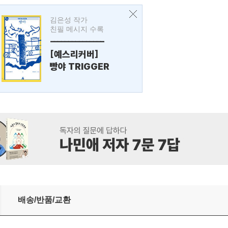
김은성 작가
친필 메시지 수록
---------------
[예스리커버]
빵야 TRIGGER
배송/반품/교환