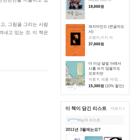
Arusin Kim 저
19,000
원
고, 그림을 그리는 사람
재지마인드 (큰글자도
서)
내고 있는 것. 이 책은
프랭키,키키 저
37,000
원
더 이상 달빛 아래서
시를 쓰지 않을지도
모르지만
제롬 K. 제롬 저/정혜엽 역
15,300
원
(10% 할인)
이 책이 담긴
리스트
더보기
k*****m
님의 리스트
2011년 3월에는요?