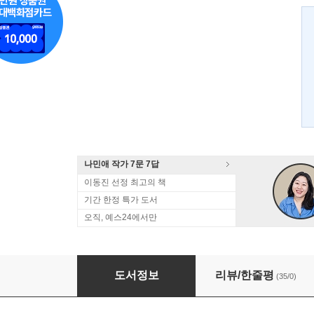
나민애 작가 7문 7답
이동진 선정 최고의 책
기간 한정 특가 도서
오직, 예스24에서만
삼. 곱하기. 십 (3×10)
도서정보
리뷰/한줄평
(35/0)