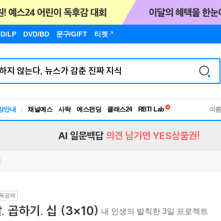
D/LP
DVD/BD
문구
/GIFT
티켓
독서유형검사
RBTI Lab
장안내
채널예스
사락
예스펀딩
클래스24
독서유형검사
여
AI 일문백답
의견 남기면 YES상품권!
득공제
. 곱하기. 십 (3×10)
내 인생의 발칙한 3일 프로젝트