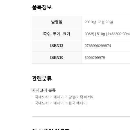
품목정보
발행일
2010년 12월 20일
쪽수, 무게, 크기
336쪽 | 510g | 146*200*30
ISBN13
9788996299974
ISBN10
8996299979
관련분류
카테고리 분류
국내도서
에세이
감성/가족 에세이
국내도서
에세이
한국 에세이