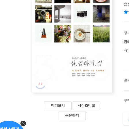
윤
정
판
Y
결
구
미리보기
사이즈비교
공유하기