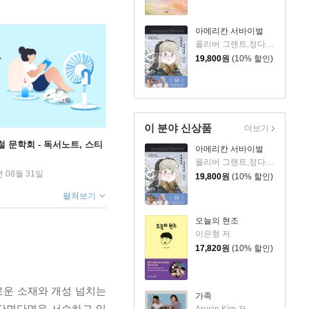
아메리칸 서바이벌
올리버 그랜트,정다운 저
19,800
원
(10% 할인)
이 분야 신상품
더보기
철 문학회 - 독서노트, 스티
아메리칸 서바이벌
올리버 그랜트,정다운 저
년 08월 31일
19,800
원
(10% 할인)
펼쳐보기
오늘의 현조
이은형 저
17,820
원
(10% 할인)
로운 소재와 개성 넘치는
가족
 단면단면을 서술하고 있