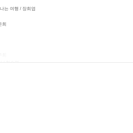
나는 여행 / 장희엽
은희
정주희
 / 천승명