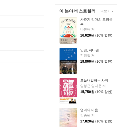
이 분야 베스트셀러
더보기
사춘기 엄마의 오장육
부
나민애 저
16,020
원
(10% 할인)
안녕, 피터팬
전경철 저
19,800
원
(10% 할인)
오늘내일하는 사이
임봉근,임다운 저
15,750
원
(10% 할인)
엄마의 마음
김종원 저
17,820
원
(10% 할인)