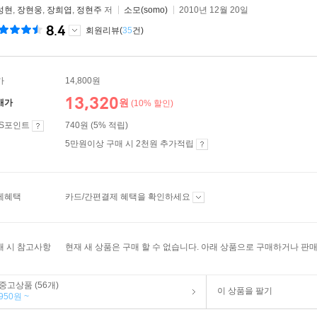
성현
,
장현웅
,
장희엽
,
정현주
저
소모(somo)
2010년 12월 20일
8.4
회원리뷰(
35
건)
가
14,800원
13,320
원
매가
(10% 할인)
ES포인트
740원 (5% 적립)
5만원이상 구매 시 2천원 추가적립
제혜택
카드/간편결제 혜택을 확인하세요
매 시 참고사항
현재 새 상품은 구매 할 수 없습니다. 아래 상품으로 구매하거나 판매
중고상품 (56개)
이 상품을 팔기
950원 ~