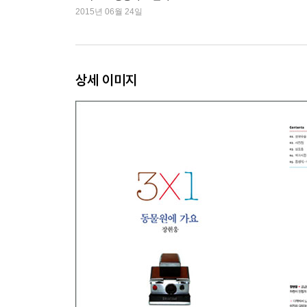
면…”
2015년 06월 24일
They say
Epilogue.
상세 이미지