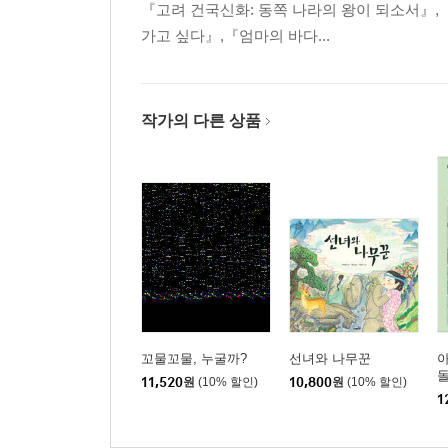
『고려 건국신화: 동쪽 나라의 왕이 되소서』,
가고 싶다』,『엄마의 바다...
작가의 다른 상품
꼬물꼬물, 누굴까?
선녀와 나무꾼
11,520
원
(10% 할인)
10,800
원
(10% 할인)
1