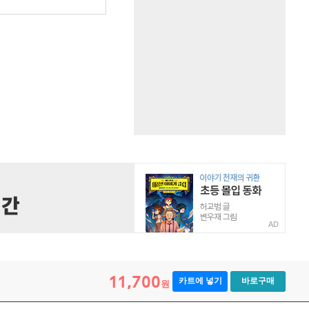
원
AD
11,700
카트에 넣기
바로구매
원