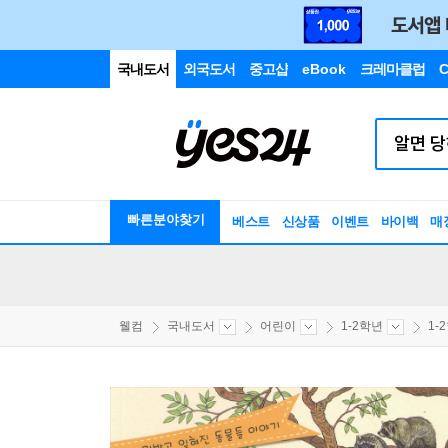
국내도서
외국도서
중고샵
eBook
크레마클럽
C
빠른분야찾기
베스트
신상품
이벤트
바이백
매
웰컴
국내도서
어린이
1-2학년
1-