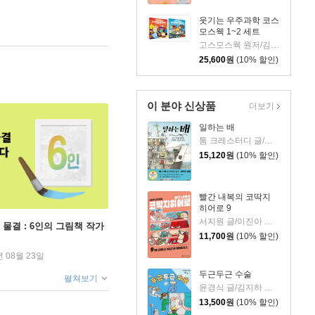
웃기는 우주과학 코스
모스웩 1~2 세트
고스모스웩 원저/김양숙 감수/김란희 그림
25,600
원
(10% 할인)
이 분야 신상품
더보기
일하는 배
톰 크레스터디 글/장석봉 그림
15,120
원
(10% 할인)
빨간 내복의 코딱지
히어로 9
서지원 글/이진아 그림/와이즈만 영재교육연구소 감수
 물결 : 6인의 그림책 작가
11,700
원
(10% 할인)
년 08월 23일
두근두근 수술
펼쳐보기
윤경식 글/김지하 그림
13,500
원
(10% 할인)