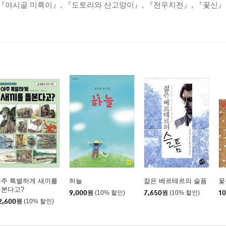
 『야시골 미륵이』, 『도토리와 산고양이』, 『전우치전』, 『꽃신』
아주 특별하게 새끼를
하늘
젊은 베르테르의 슬픔
꽃
돌본다고?
9,000
원
(10% 할인)
7,650
원
(10% 할인)
10
2,600
원
(10% 할인)