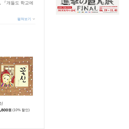
, 『개들도 학교에
펼쳐보기
신
,800
원
(10% 할인)