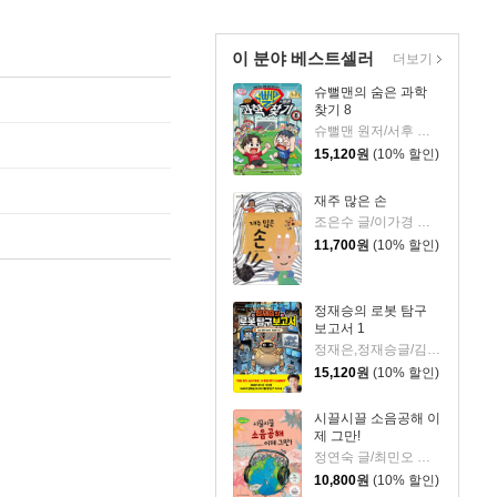
이 분야 베스트셀러
더보기
슈뻘맨의 숨은 과학
찾기 8
슈뻘맨 원저/서후 글/류수형 그림/샌드박스네트워크,정재형 감수
15,120
원
(10% 할인)
재주 많은 손
조은수 글/이가경 그림
11,700
원
(10% 할인)
정재승의 로봇 탐구
보고서 1
정재은,정재승글/김현민그림
15,120
원
(10% 할인)
시끌시끌 소음공해 이
제 그만!
정연숙 글/최민오 그림/(사)한국소음진동공학회 감수
10,800
원
(10% 할인)