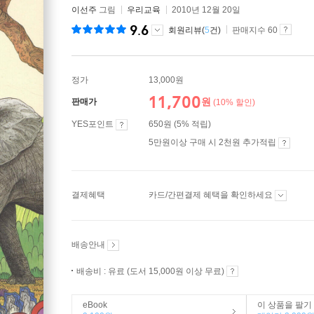
이선주
그림
우리교육
2010년 12월 20일
9.6
회원리뷰(
5
건)
판매지수 60
정가
13,000원
11,700
원
판매가
(10% 할인)
YES포인트
650원 (5% 적립)
5만원이상 구매 시 2천원 추가적립
결제혜택
카드/간편결제 혜택을 확인하세요
배송안내
배송비 : 유료 (도서 15,000원 이상 무료)
eBook
이 상품을 팔기