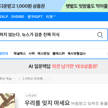
D/LP
DVD/BD
문구
/GIFT
티켓
장안내
채널예스
사락
예스펀딩
클래스24
독서유형검사
RBTI Lab
독서유형검사
AI 일문백답
의견 남기면 YES상품권!
2학년 학습
1-2학년 과학/환...
소득공제
우리를 잊지 마세요
버림받고 잊혀진 동물