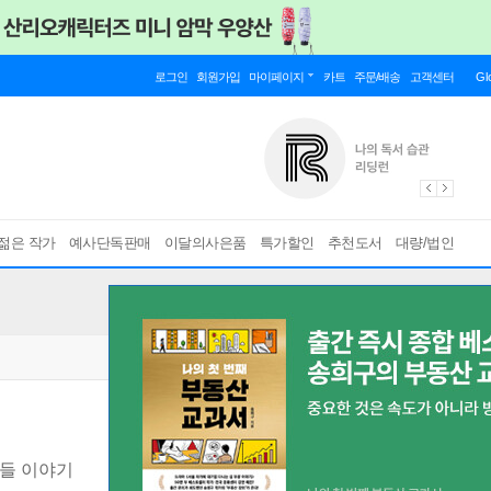
로그인
회원가입
마이페이지
카트
주문/배송
고객센터
Gl
젊은 작가
예사단독판매
이달의사은품
특가할인
추천도서
대량/법인
들 이야기