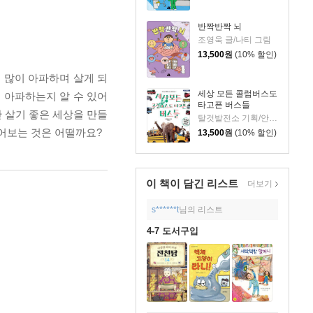
반짝반짝 뇌
조영욱 글/나티 그림
13,500
원
(10% 할인)
 많이 아파하며 살게 되
세상 모든 콜럼버스도
 아파하는지 알 수 있어
타고픈 버스들
 살기 좋은 세상을 만들
탈것발전소 기획/안명철 글
들어보는 것은 어떨까요?
13,500
원
(10% 할인)
이 책이 담긴
리스트
더보기
s******t
님의 리스트
4-7 도서구입