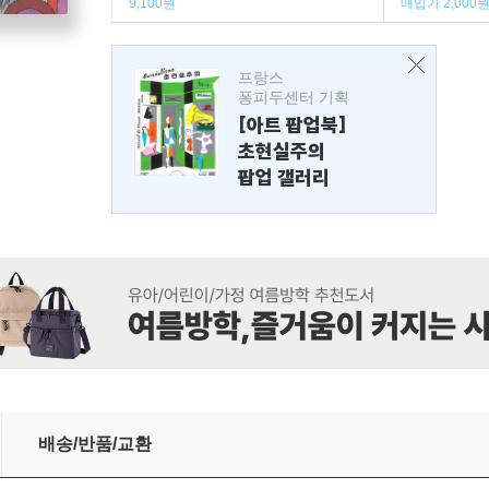
9,100원
매입가 2,000
프랑스
퐁피두센터 기획
[아트 팝업북]
초현실주의
팝업 갤러리
배송/반품/교환