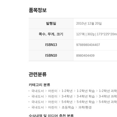
품목정보
발행일
2010년 12월 20일
쪽수, 무게, 크기
127쪽 | 302g | 173*225*20
ISBN13
9788980404407
ISBN10
8980404409
관련분류
카테고리 분류
국내도서
어린이
1-2학년
1-2학년 학습
1-2학년 과
국내도서
어린이
3-4학년
3-4학년 학습
3-4학년 과
국내도서
어린이
5-6학년
5-6학년 학습
5-6학년 과
국내도서
어린이
초등학습
과학/환경
수상내역 및 미디어 추천 분류