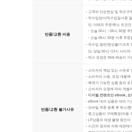
고객의 단순변심 및 착오구
직수입양서/직수입일서중 일
단, 아래의 주문/취소 조건인
오늘 00시 ~ 06시 30분 
반품/교환 비용
오늘 06시 30분 이후 주문
직수입 음반/영상물/기프트 
단, 당일 00시~13시 사이
박스 포장은 택배 배송이 가
소비자의 책임 있는 사유로 
소비자의 사용, 포장 개봉에 
복제가 가능한 상품 등의 포장을 
소비자의 요청에 따라 개별
디지털 컨텐츠인 eBook, 
eBook 대여 상품은 대여 기
모바일 쿠폰 등록 후 취소/환
반품/교환 불가사유
중고상품이 구매확정(자동 
LP상품의 재생 불량 원인이 기
시간의 경과에 의해 재판매가