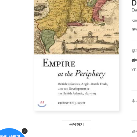
D
De
Koo
첫
정
판
Y
추
공유하기
결