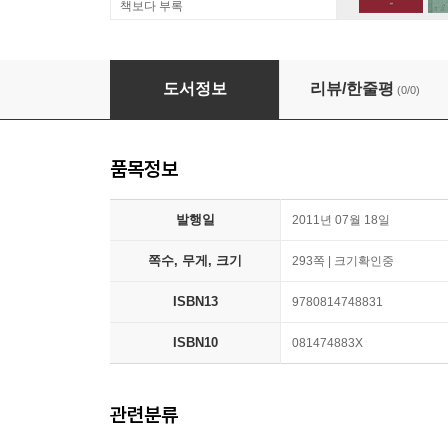
책보다 부록
Empire at the Periphery: British Colonists, 
도서정보
리뷰/한줄평
(0/0)
품목정보
발행일
2011년 07월 18일
쪽수, 무게, 크기
293쪽 | 크기확인중
ISBN13
9780814748831
ISBN10
081474883X
관련분류