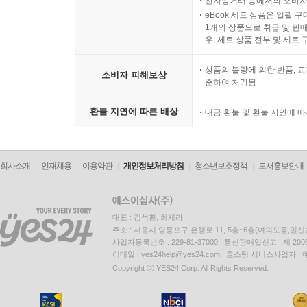
전자상거래 등에서의 소비자
eBook 세트 상품은 일괄 
1개의 상품으로 취급 및 판매
우, 세트 상품 전부 및 세트
상품의 불량에 의한 반품, 교
소비자 피해보상
준하여 처리됨
환불 지연에 따른 배상
대금 환불 및 환불 지연에 
회사소개
인재채용
이용약관
개인정보처리방침
청소년보호정책
도서홍보안내
대표 : 김석환, 최세라
주소 : 서울시 영등포구 은행로 11, 5층~6층(여의도동,일신
사업자등록번호 : 229-81-37000 통신판매업신고 : 제 200
이메일 : yes24help@yes24.com 호스팅 서비스사업자 :
Copyright ⓒ YES24 Corp. All Rights Reserved.