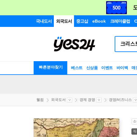
국내도서
외국도서
중고샵
eBook
크레마클럽
C
빠른분야찾기
베스트
신상품
이벤트
바이백
매
웰컴
외국도서
경제 경영
경영/비즈니스
소
직