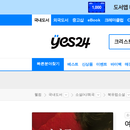
국내도서
외국도서
중고샵
eBook
크레마클럽
C
빠른분야찾기
베스트
신상품
이벤트
바이백
매
웰컴
국내도서
소설/시/희곡
북유럽소설
소
여