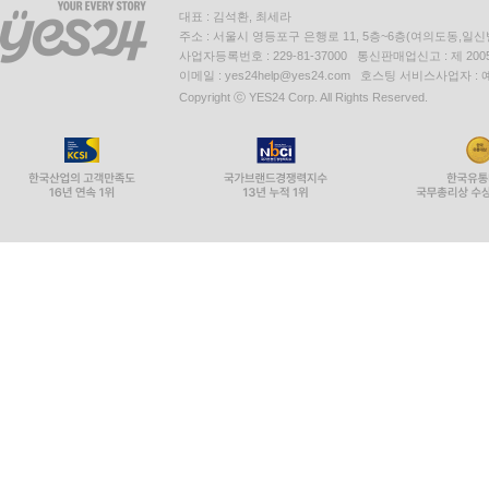
대표 : 김석환, 최세라
주소 : 서울시 영등포구 은행로 11, 5층~6층(여의도동,일신
사업자등록번호 : 229-81-37000 통신판매업신고 : 제 200
이메일 : yes24help@yes24.com 호스팅 서비스사업자 :
Copyright ⓒ YES24 Corp. All Rights Reserved.