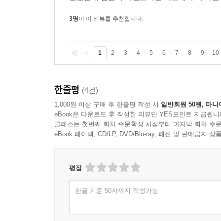
3명
이 이 리뷰를 추천합니다.
유례를 찾을 수 없는 문학적 ‘사건’이다.
- 《르 스와르》, 벨기에
1
2
3
4
5
6
7
8
9
10
밀레니엄 시리즈는 ‘위대한’ 사회소설이다.
- 《슈피겔》, 독일
한줄평
(4건)
밀레니엄 시리즈는 출판계의 유례없는 이변이자 시
1,000원 이상 구매 후 한줄평 작성 시
일반회원 50원, 마니
- 《라 레푸블리카》, 이탈리아
eBook은 다운로드 후 작성한 리뷰만 YES포인트 지급됩니
클래스는 첫번째 회차 주문확정 시점부터 마지막 회차 주문
eBook 페이백, CD/LP, DVD/Blu-ray, 패션 및 판매금
스티그 라르손의 문체는 명료하고 기능적이며, 플롯
- 《시드니 모닝 헤럴드》, 호주
평점
한글 기준 50자까지 작성가능