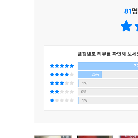
마찬가지여서 ‘밀레니엄’ 시리즈는 가는 곳마다 입
81
명
『여자를 증오한 남자들』(전2권)은 밀레니엄 시리
제목은 『벌집을 발로 찬 소녀』(전2권)이다. 2부와 
‘밀레니엄’을 소개하기 위해 등장하는 수사들은 너
개국에서 출간, 세계적으로 5천만 부가 판매되었
베스트셀러 1, 2, 3위에 올랐으며, 영국에서 700만
인구와 노르웨이 인구의 1/5 이상이 이 책을 읽었다.
별점별로 리뷰를 확인해 보세
이제 데이비드 핀처 감독이 메가폰을 잡고 할리
7
가능하게 했을까.
26%
1%
불굴의 의지로 정의를 구현하는 신념의 수호자 ‘미카
0%
1%
전 세계 독자들을 ‘밀레니엄마니아’, ‘밀레니엄
《밀레니엄》의 공동 창립자이자 발행인인 저널리스
혐의를 시인하고 벌금과 징역형을 선고받은 미카엘
집안의 은퇴한 총수 ‘헨리크 방예르’다. 82세가 된
문제는 압화 선물은 36년 전 열여섯 살의 나이에