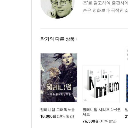
즈’를 탈고하여 출판사에
손은 영화보다 극적인 삶
작가의 다른 상품
밀레니엄 그래픽노블
밀레니엄 시리즈 1~4권
벌
세트
18,000
원
(10% 할인)
2
76,500
원
(10% 할인)