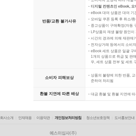
소비자의 요청에 따라 개별
디지털 컨텐츠인 eBook, 
eBook 대여 상품은 대여 기
모바일 쿠폰 등록 후 취소/환
반품/교환 불가사유
중고상품이 구매확정(자동 
LP상품의 재생 불량 원인이 기
시간의 경과에 의해 재판매가
전자상거래 등에서의 소비자
eBook 세트 상품은 일괄 
1개의 상품으로 취급 및 판매
우, 세트 상품 전부 및 세트
상품의 불량에 의한 반품, 교
소비자 피해보상
준하여 처리됨
환불 지연에 따른 배상
대금 환불 및 환불 지연에 
회사소개
인재채용
이용약관
개인정보처리방침
청소년보호정책
도서홍보안내