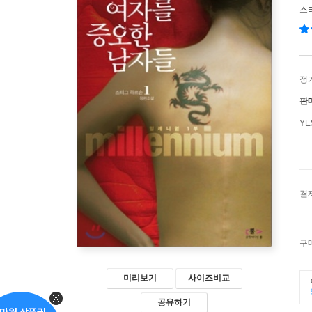
스
정
판
Y
결
구
미리보기
사이즈비교
공유하기