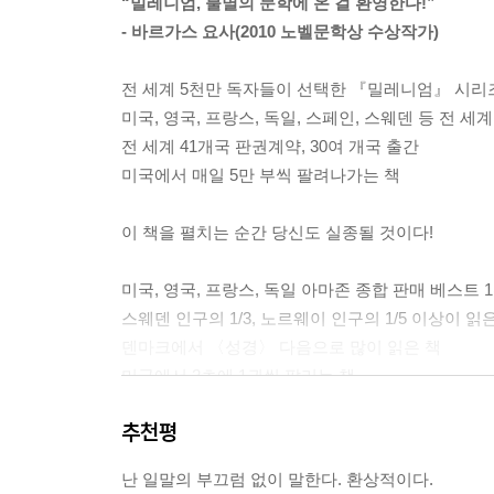
“밀레니엄, 불멸의 문학에 온 걸 환영한다!”
- 바르가스 요사(2010 노벨문학상 수상작가)
한국어 독자들에게 『밀레니엄』의 앞 100페이지
관련이 없어 보이는 인물들이 연달아 등장하는 것
전 세계 5천만 독자들이 선택한 『밀레니엄』 시리
자신을 발견하게 될 것이다. 의미 없이 던져진 
미국, 영국, 프랑스, 독일, 스페인, 스웨덴 등 전 
사건이 시작된다. 심지어 『밀레니엄 1』을 덮으면서
전 세계 41개국 판권계약, 30여 개국 출간
미국에서 매일 5만 부씩 팔려나가는 책
'책이 아닌 마약'이라는 잡지 서평은 어느 정도 사
충고를 명심해야 한다.
이 책을 펼치는 순간 당신도 실종될 것이다!
미국, 영국, 프랑스, 독일 아마존 종합 판매 베스트 
스웨덴 인구의 1/3, 노르웨이 인구의 1/5 이상이 읽
덴마크에서 〈성경〉 다음으로 많이 읽은 책
미국에서 2초에 1권씩 팔리는 책
아마존 킨들 100만 권 다운로드 돌파(2010.7)
추천평
유럽 최고의 베스트셀러 작가 1위(2009)
다빈치 코드와 해리 포터를 향후 10년간 잠재울 유
난 일말의 부끄럼 없이 말한다. 환상적이다.