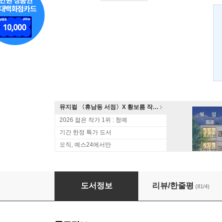
뮤지컬 〈휴남동 서점〉X 황보름 작가 북토크
2026 젊은 작가 1위 : 청예
기간 한정 특가 도서
오직, 예스24에서만
여자를 증오한 남자들 1
도서정보
리뷰/한줄평
(81/4)