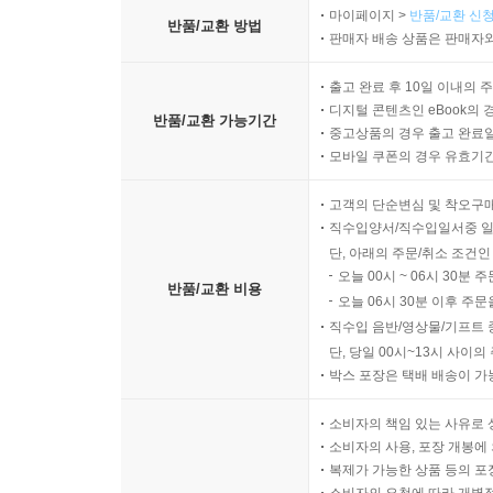
마이페이지 >
반품/교환 신청
반품/교환 방법
판매자 배송 상품은 판매자와
출고 완료 후 10일 이내의 
디지털 콘텐츠인 eBook의 
반품/교환 가능기간
중고상품의 경우 출고 완료일
모바일 쿠폰의 경우 유효기간(
고객의 단순변심 및 착오구
직수입양서/직수입일서중 일
단, 아래의 주문/취소 조건인
오늘 00시 ~ 06시 30분 
반품/교환 비용
오늘 06시 30분 이후 주문
직수입 음반/영상물/기프트 
단, 당일 00시~13시 사이
박스 포장은 택배 배송이 가
소비자의 책임 있는 사유로 
소비자의 사용, 포장 개봉에 
복제가 가능한 상품 등의 포장을 