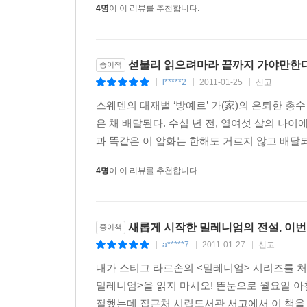
4명
이 이 리뷰를 추천합니다.
스티그 라르손의 밀레니엄 시리즈는 철학적이고 도
- 《리베라시옹》, 프랑스
섣불리 읽으려마라 끝까지 가야만한
종이책
『여자를 증오한 남자들』에 손을 댄 순간, 단조로운
l*****2
2011-01-25
신고
|
|
|
- 《르푸앵》, 프랑스
스웨덴의 대재벌 ‘방예르’ 가(家)의 은퇴한 총
은 채 배달된다. 수십 년 전, 열여섯 살의 나
밀레니엄 시리즈가 전 유럽에서 베스트셀러 판매
과 똑같은 이 압화는 한해도 거르지 않고 배달되
소설이 되고 있다. - 《누벨 옵세르바퇴르》, 프랑스
4명
이 이 리뷰를 추천합니다.
사회의식이 넘치고, 도덕적 타락에 대한 심도 있
초조했다. 마침내 읽기를 끝냈을 때도 잠을 잘 수 없
새롭게 시작한 밀레니엄의 전설, 이
종이책
밀레니엄 시리즈의 폐인이 되는 것은 시간문제다.
a*****7
2011-01-27
신고
|
|
|
- 《인디펜던트》, 영국
내가 스티그 라르손의 <밀레니엄> 시리즈를 처음
놀랍도록 인상적이고 열정적인 소설이다. 살아 있
밀레니엄>을 읽지 마시오! 뜬눈으로 월요일 아
안타까운 일이다. - 《옵서버》, 영국
절했는데 집근처 시립도서관 서고에서 이 책을 