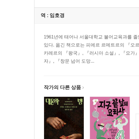
역 :
임호경
1961년에 태어나 서울대학교 불어교육과를 졸
있다. 옮긴 책으로는 피에르 르메트르의 『오르
카레르의 『왕국』, 『러시아 소설』, 『요가』
자』, 『창문 넘어 도망...
작가의 다른 상품