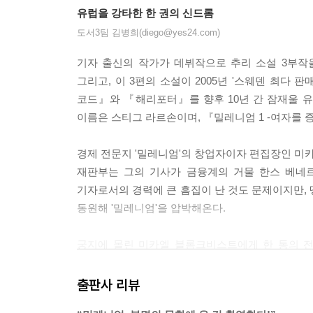
유럽을 강타한 한 권의 신드롬
도서3팀 김병희(diego@yes24.com)
기자 출신의 작가가 데뷔작으로 추리 소설 3부작을
그리고, 이 3편의 소설이 2005년 '스웨덴 최다 판
코드』와 『해리포터』를 향후 10년 간 잠재울 유
이름은 스티그 라르손이며, 『밀레니엄 1 -여자를 
경제 전문지 '밀레니엄'의 창업자이자 편집장인 미
재판부는 그의 기사가 금융계의 거물 한스 베네르
기자로서의 경력에 큰 흠집이 난 것도 문제이지만, 
동원해 '밀레니엄'을 압박해온다.
궁지에 몰린 미카엘 블롬크비스트에게 한 통의 전
맡기고 싶어한다는 것이다. 그 일이란, 놀랍게도 3
진실을 밝히겠다는 일념으로 사건과 관련한 온갖 
출판사 리뷰
반예르 가문의 사연과 그 정점에 있는 실종 사건에 