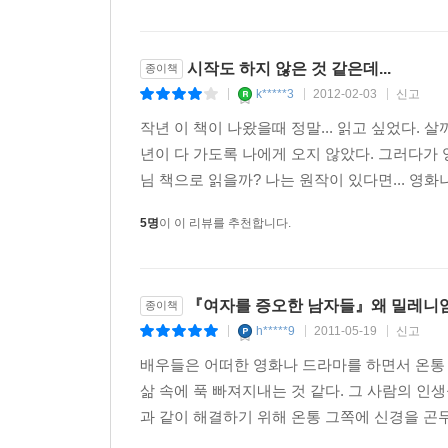
스펙터클한 플롯은 가히 독보적이다. 하나의 소
정의에 대한 심도 있는 조망을 보여 주기 때문이다.
무엇보다 ‘밀레니엄 시리즈는’ 소설 속의 두 주
시작도 하지 않은 것 같은데...
종이책
소설이다.
k*****3
2012-02-03
신고
|
|
|
1부(여자를 증오한 남자들)를 마칠 즈음 이 소설 작
작년 이 책이 나왔을때 정말... 읽고 싶었다. 
1부가 끝나면 2부를 바로 집어 들게 되고, 2부가 끝
년이 다 가도록 나에게 오지 않았다. 그러다가 영
님 책으로 읽을까? 나는 원작이 있다면... 영화
언론사 서평
5명
이 이 리뷰를 추천합니다.
지적이고, 독창적인 플롯으로 완전히 몰입하게 
대하소설이다. - 《워싱턴 포스트》(미국)
『여자를 증오한 남자들』왜 밀레니엄인
종이책
밀레니엄 시리즈를 여는 『여자를 증오한 남자들』은
h*****9
2011-05-19
신고
|
|
|
- 《시카고 트리뷴》(미국)
배우들은 어떠한 영화나 드라마를 하면서 온통 
삶 속에 푹 빠져지내는 것 같다. 그 사람의 인
스웨덴에서 초판 출간된 밀레니엄 시리즈는 최고의
과 같이 해결하기 위해 온통 그쪽에 신경을 곤두
- 《뉴욕타임스》, 미국