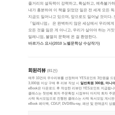
줄거리의 설득력이 강력하고, 확실하고, 예측불가하
매년 똑같은 날, 발신인 표시 없이 꽃을 담은 액자가
내가 흥분하여 이 책을 읽었던 일은 전 세계 모든 
지금도 일어나고 있으며, 앞으로도 일어날 것이다.
스웨덴의 대재벌 ‘방예르’가(家)의 은퇴한 총수 헨
『밀레니엄』 은 완벽하지 않은 세상에서 우리에게
배달된다. 수십 년 전, 열여섯 살의 나이에 실종
모든 것을 잃은 게 아니고, 우리가 살아야 하는 거
압화는 한해도 거르지 않고 배달되었고, 이것은 
밀레니엄, 불멸의 문학에 온 걸 환영한다.
월간지 《밀레니엄》의 미카엘 기자에게 엄청난 금액
바르가스 요사(2010 노벨문학상 수상작가)
부패 재벌에 대한 폭로기사 때문에 거꾸로 고소를
명예를 단번에 회복할 욕심에 이 제안을 받아들인다
이후 미카엘은 보안경비업체의 한 신비로운 여자,
사건을 하나하나 풀어 나간다. 집요한 탐구정신의
회원리뷰
(81건)
사건을 풀기 위한 퍼즐 조각 맞추기가 흥미진진하
매주 10건의 우수리뷰를 선정하여 YES포인트 3만원을 드
실체가 밝혀지는데…….
3,000원 이상 구매 후 리뷰 작성 시
일반회원 300원, 마니아
eBook은 다운로드 후 작성한 리뷰만 YES포인트 지급됩니
전 세계를 사로잡은 ‘밀레니엄’ 신드롬! 이 책을 펼
클래스는 첫번째 회차 주문확정 시점부터 마지막 회차 주문
사락 독서모임으로 진행된 클래스는 사락 독서모임 게시판
eBook 페이백, CD/LP, DVD/Blu-ray, 패션 및 판매금
“나는 일말의 부끄러움 없이 말한다. 환상적이다.”
시리즈를 읽으며 몇 주를 보낸 뒤 공식적인 지