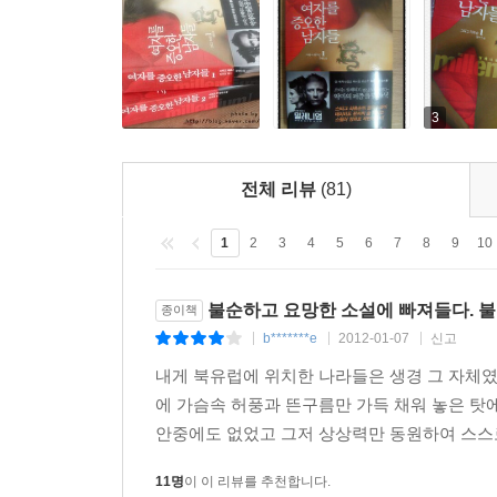
발신인 불명의 압화 선물이 예식처럼 이어지고 있다는
헨리크 방예르는 자신이 평생을 걸고 매달린 종손
달하는 큰 액수의 사례금과 미카엘이 저널리스트로서
미카엘은 사건 조사를 위해 보안경비업체의 비밀조사
3
깡마른 몸에 눈썹과 코에 피어스를 한, 사람들과
실종사건’을 함께 파헤치면서 ‘제정신인 사람이라고
전체 리뷰
(81)
밀레니엄 시리즈를 여는 첫 번째 이야기, 『여자를
1
2
3
4
5
6
7
8
9
10
『여자를 증오한 남자들』은 밀레니엄 시리즈를 
연쇄살인, 추악한 범죄의 온상을 파헤치며 세상 모
불순하고 요망한 소설에 빠져들다. 불
종이책
‘미카엘’의 대활약을 그렸다.
b*******e
2012-01-07
신고
|
|
|
특히 하리에트 실종사건이 독자들에게 기존의 그
내게 북유럽에 위치한 나라들은 생경 그 자체였
뻗어나가고, 스웨덴과 유럽의 역사와 정치, 경제 
에 가슴속 허풍과 뜬구름만 가득 채워 놓은 탓
시리즈는 놀랍도록 잘 읽힌다. 단순한 문장, 사
안중에도 없었고 그저 상상력만 동원하여 스스로
진행하기 등 다양한 방법을 통해, 스티그 라르손은 
또한 스웨덴의 검증된 문학성과 높은 사회의식, 스
11명
이 이 리뷰를 추천합니다.