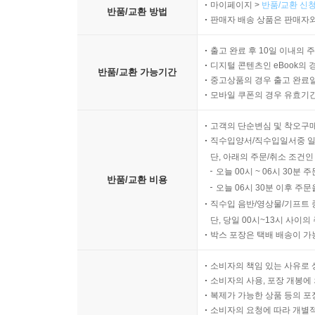
마이페이지 >
반품/교환 신청
반품/교환 방법
판매자 배송 상품은 판매자와
출고 완료 후 10일 이내의 
디지털 콘텐츠인 eBook의 
반품/교환 가능기간
중고상품의 경우 출고 완료일
모바일 쿠폰의 경우 유효기간(
고객의 단순변심 및 착오구
직수입양서/직수입일서중 일
단, 아래의 주문/취소 조건인
오늘 00시 ~ 06시 30분 
반품/교환 비용
오늘 06시 30분 이후 주문
직수입 음반/영상물/기프트 
단, 당일 00시~13시 사이
박스 포장은 택배 배송이 가
소비자의 책임 있는 사유로 
소비자의 사용, 포장 개봉에 
복제가 가능한 상품 등의 포장을 
소비자의 요청에 따라 개별