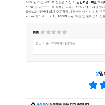
1,000원 이상 구매 후 한줄평 작성 시
일반회원 50원, 마니
- 배운 문법 지식을 활용한 그림 보며 빨리 말해
eBook은 다운로드 후 작성한 리뷰만 YES포인트 지급됩니
재보고 경쟁하면서 액티브한 교실 수업을 이끌어보
클래스는 첫번째 회차 주문확정 시점부터 마지막 회차 주문
eBook 페이백, CD/LP, DVD/Blu-ray, 패션 및 판매금
***보너스! 원어민과 함께 "Let's Catch the Grammar
- 모든 레슨의 수업을 시작하기 전, 미국 현지 
평점
전달되는 문법 패턴이 아이들 머리 속에 살아 움직
한글 기준 50자까지 작성가능
2
명
클린봇
이 부적절한 글을 감지 중입니다.