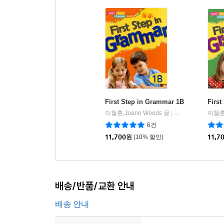
First Step in Grammar 1B
First
이철훈,Joann Woods 글
클루앤키(Clue&Ke
이철훈,
|
6건
11,700
원
(10% 할인)
11,7
배송/반품/교환 안내
배송 안내