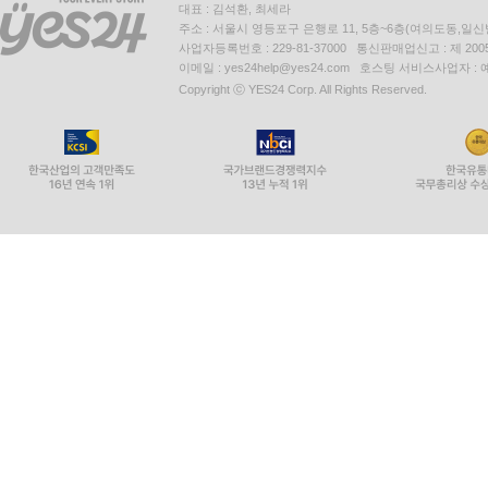
대표 : 김석환, 최세라
주소 : 서울시 영등포구 은행로 11, 5층~6층(여의도동,일신
사업자등록번호 : 229-81-37000 통신판매업신고 : 제 200
이메일 : yes24help@yes24.com 호스팅 서비스사업자 :
Copyright ⓒ YES24 Corp. All Rights Reserved.