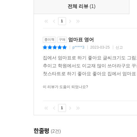
가운데 문장을 구성하는 이러한 품사들이 어떻게 사
전체 리뷰
(1)
1
1) Grammar Point
- 해당 레슨에서 배워야 할 문법 사항들이 무엇인
2) Catch the Grammar (Find the grammar patterns)
엄마표 영어
종이책
구매
- 문장 제시, 퀴즈, 선 긋기, 퍼즐 등의 다채로운
p*****3
2023-03-25
신고
|
|
|
- 이런 방식으로 제시된 활동을 통하여 해당 레슨에
집에서 엄마표로 하기 좋아요 글씨크기도 그림
3) Make it Yours (Summarize the grammar patterns
추이고 학원에서도 이교재 많이 쓰더라구요 꾸
- 발견한 패턴을 차트에 정리하는 형태 등을 통하여
첫스타트로 하기 좋아요 좋아요 집에서 엄마표 
4) Exercise
- 다양한 형태의 문제를 통하여 해당 레슨에서 정리
이 리뷰가 도움이 되었나요?
- 문제 풀이를 통하여 정리한 문법 지식을 실질적으
5) Review Test
1
- 각 레슨에서 다룬 모든 문법 사항들을 총 망라하
6) Challenge Test
- 조금 더 난이도가 있는 문제들을 통하여 실력을 
한줄평
(2건)
7) Talking About Pictures & Quiz