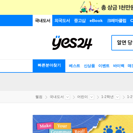
국내도서
외국도서
중고샵
eBook
크레마클럽
C
빠른분야찾기
베스트
신상품
이벤트
바이백
매
웰컴
국내도서
어린이
1-2학년
1-