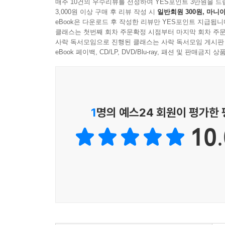
왔던 문법 교육의 방향을 전환하였습니다. 아이들은
매주 10건의 우수리뷰를 선정하여 YES포인트 3만원을 드
3,000원 이상 구매 후 리뷰 작성 시
일반회원 300원, 마니아
력을 향상시킬 수 있게 되며, 〈Talking about p
eBook은 다운로드 후 작성한 리뷰만 YES포인트 지급됩니
욱 공고히 내재화하게 됩니다. 따분했던 문법 수업
클래스는 첫번째 회차 주문확정 시점부터 마지막 회차 주문
사락 독서모임으로 진행된 클래스는 사락 독서모임 게시판
4. 배운 문법 사항을 두 번 확인하는 심화된 테스트
eBook 페이백, CD/LP, DVD/Blu-ray, 패션 및 판매금
First Step in Grammar는 매 레슨마다 Revi
단단히 다지도록 하였습니다. Review Test에 이
내용을 충분히 점검, 확인하고 넘어가도록 하였습니
1
명의 예스24 회원이 평가한
5. 현장감 가득한 현지 원어민 교사의 동영상 강의
10.
First Step in Grammar는 클루앤키 사
아니라 책에 수록된 모든 레슨의 문법 학습 부분
현지의 문법 수업이 어떻게 진행되는지 영어로
교육자료로 활용할 수 있도록 하였습니다.
세부 구성 및 내용
First Step in Grammar 1A에서는 기본