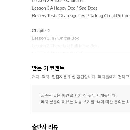
Lesson 2 Buses / Churches
Lesson 3 A Happy Dog / Sad Dogs
Review Test / Challenge Test / Talking About Picture
Chapter 2
Lesson 1 In / On the Box
Lesson 2 There Is a Ball in the Box.
Lesson 3 There Are Carrots.
Review Test / Challenge Test / Talking About Picture
만든 이 코멘트
Chapter 3
저자, 역자, 편집자를 위한 공간입니다. 독자들에게 전하고
Lesson 1 It / They
Lesson 2 This / That / It
접수된 글은 확인을 거쳐 이 곳에 게재됩니다.
Lesson 3 These / Those
독자 분들의 리뷰는 리뷰 쓰기를, 책에 대한 문의는 1:
Review Test / Challenge Test / Talking About Picture
Chapter 4
출판사 리뷰
Lesson 1 Open the Window.