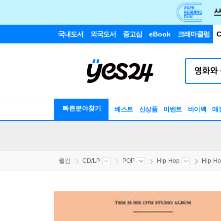
국내도서
외국도서
중고샵
eBook
크레마클럽
C
빠른분야찾기
베스트
신상품
이벤트
바이백
매
웰컴
CD/LP
POP
Hip-Hop
Hip-H