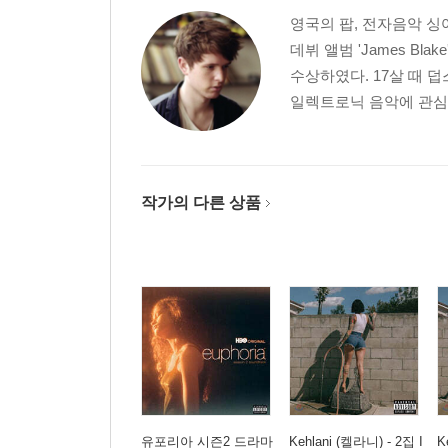
영국의 팝, 전자음악 싱어
데뷔 앨범 'James Bl
수상하였다. 17살 때 
일렉트로닉 음악에 관심을 갖
작가의 다른 상품
유포리아 시즌2 드라마
Kehlani (켈라니) - 2집 I
K