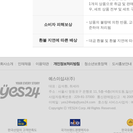
1개의 상품으로 취급 및 판매
우, 세트 상품 전부 및 세트
상품의 불량에 의한 반품, 교
소비자 피해보상
준하여 처리됨
환불 지연에 따른 배상
대금 환불 및 환불 지연에 
회사소개
인재채용
이용약관
개인정보처리방침
청소년보호정책
도서홍보안내
대표 : 김석환, 최세라
주소 : 서울시 영등포구 은행로 11, 5층~6층(여의도동,일신
사업자등록번호 : 229-81-37000 통신판매업신고 : 제 200
이메일 : yes24help@yes24.com 호스팅 서비스사업자 :
Copyright ⓒ YES24 Corp. All Rights Reserved.