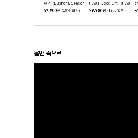
음악 (Euphoria Season
t Was Good Until It Wa
t
2 OST) [투명 오렌지
sn't
sn
62,900
원
(19% 할인)
29,900
원
(19% 할인)
4
컬러 LP]
음반 속으로