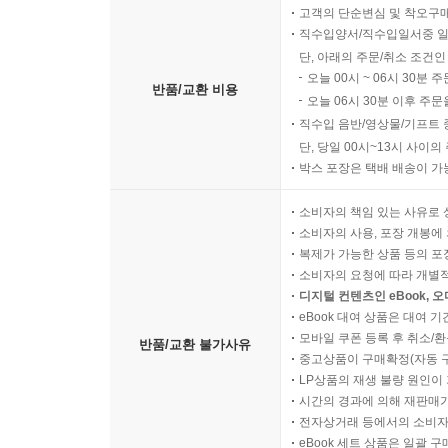
고객의 단순변심 및 착오구
직수입양서/직수입일서중 일
단, 아래의 주문/취소 조건인
오늘 00시 ~ 06시 30분 
반품/교환 비용
오늘 06시 30분 이후 주문
직수입 음반/영상물/기프트 
단, 당일 00시~13시 사이
박스 포장은 택배 배송이 가
소비자의 책임 있는 사유로 
소비자의 사용, 포장 개봉에 
복제가 가능한 상품 등의 포장을 
소비자의 요청에 따라 개별
디지털 컨텐츠인 eBook, 
eBook 대여 상품은 대여 기
모바일 쿠폰 등록 후 취소/환
반품/교환 불가사유
중고상품이 구매확정(자동 
LP상품의 재생 불량 원인이 기
시간의 경과에 의해 재판매가
전자상거래 등에서의 소비자
eBook 세트 상품은 일괄 