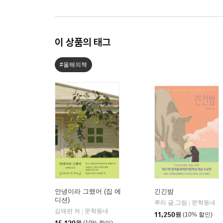
이 상품의 태그
#올해의책
안녕이라 그랬어 (집 에
긴긴밤
디션)
루리 글,그림
문학동네
|
김애란 저
문학동네
|
11,250
원
(10% 할인)