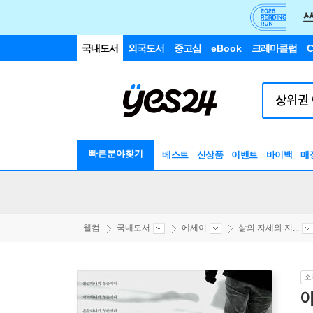
국내도서
외국도서
중고샵
eBook
크레마클럽
C
빠른분야찾기
베스트
신상품
이벤트
바이백
매
웰컴
국내도서
에세이
삶의 자세와 지...
소