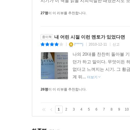
시기가 이 책을 읽을 시의적절한 때였는지도 모른
27명
이 이 리뷰를 추천합니다.
내 어린 시절 이런 멘토가 있었다면
종이책
l*****j
2010-12-11
신고
|
|
|
나의 20대를 찬찬히 돌아볼 기
던가 하고 말이다. 무엇이든 
없다고 느껴지는 시기. 그 황
계 뒤...
더보기
26명
이 이 리뷰를 추천합니다.
1
2
3
4
5
6
7
8
9
10