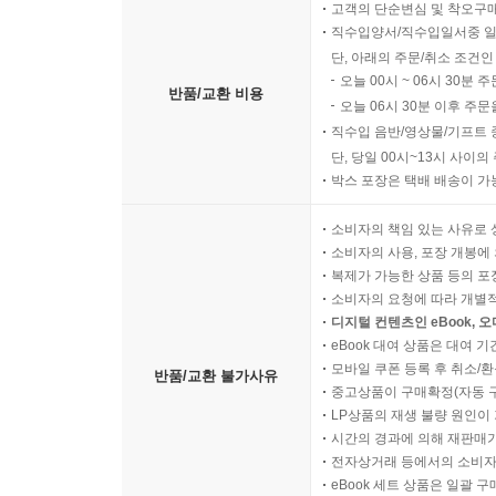
고객의 단순변심 및 착오구
직수입양서/직수입일서중 일
단, 아래의 주문/취소 조건인
오늘 00시 ~ 06시 30분 
반품/교환 비용
오늘 06시 30분 이후 주문
직수입 음반/영상물/기프트 
단, 당일 00시~13시 사이
박스 포장은 택배 배송이 가
소비자의 책임 있는 사유로 
소비자의 사용, 포장 개봉에 
복제가 가능한 상품 등의 포장을 
소비자의 요청에 따라 개별
디지털 컨텐츠인 eBook, 
eBook 대여 상품은 대여 기
모바일 쿠폰 등록 후 취소/환
반품/교환 불가사유
중고상품이 구매확정(자동 
LP상품의 재생 불량 원인이 기
시간의 경과에 의해 재판매가
전자상거래 등에서의 소비자
eBook 세트 상품은 일괄 