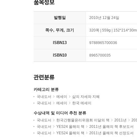
품목정보
발행일
2010년 12월 24일
쪽수, 무게, 크기
320쪽 | 559g | 152*214*30
ISBN13
9788965700036
ISBN10
8965700035
관련분류
카테고리 분류
국내도서
에세이
삶의 자세와 지혜
국내도서
에세이
한국 에세이
수상내역 및 미디어 추천 분류
국내도서
한국간행물윤리위원회 이달의 책
2011년
20
국내도서
YES24 올해의 책
2011년 올해의 책 후보도서
국내도서
YES24 올해의 책
2011년 올해의 책 선정도서