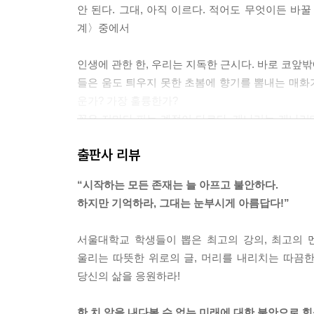
안 된다. 그대, 아직 이르다. 적어도 무엇이든 바꿀 수
계〉중에서
인생에 관한 한, 우리는 지독한 근시다. 바로 코앞밖
들은 움도 틔우지 못한 초봄에 향기를 뽐내는 매화가
운가? 가장 훌륭한가?
꽃은 저마다 피는 계절이 다르다. 개나리는 개나리대
잘 알고 있는데, 왜 그대들은 하나같이 초봄에 피어
출판사 리뷰
그대, 좌절했는가? 친구들은 승승장구하고 있는데, 
직 그때가 되지 않았을 뿐이다. 그대, 언젠가는 꽃을
“시작하는 모든 존재는 늘 아프고 불안하다.
것이다. 그러므로 고개를 들라. 그대의 계절을 준비하라.
하지만 기억하라, 그대는 눈부시게 아름답다!”
나는 ‘슬럼프’라는 말을 쓰지 않아. 왠지 자신을 속이
서울대학교 학생들이 뽑은 최고의 강의, 최고의 
근히 즐기고 있다면 대신 힘들다고 말하지 마. 몸을 
울리는 따뜻한 위로의 글, 머리를 내리치는 따끔
든 오늘 해. 지금 하지 않는다면, 그건 네가 아직도 
당신의 삶을 응원하라!
독한 슬픔과 슬럼프 속에서라도, 여전히 너는 너야. 조금 
〈슬럼프〉중에서
한 치 앞을 내다볼 수 없는 미래에 대한 불안으로 