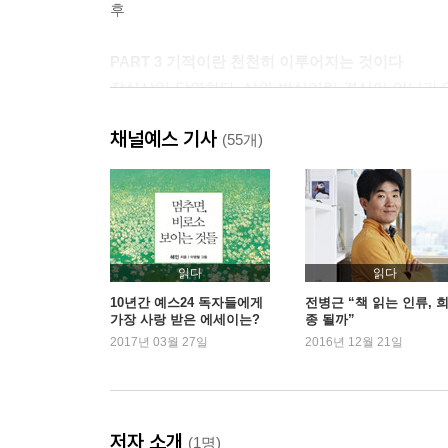
후
PART 3 기적이란 천천히 이루어지는 것이다
작심삼일 당연하다, 삶의 방식이란 결심이 아니라 연
맞으라 | 글은 힘이 세다 | 네 이웃의 지식을 다양하
채널예스 기사
사용법 | 그대 생활의 라임은 무엇인가? | 기적이란
(55개)
PART 4 ‘내일’이 이끄는 삶, ‘내 일’이 이끄는 삶
네가 내린 결정으로 삶을 인도하라 | ‘내일’이 이끄는
스펙이 아닌, 그대만의 이야기를 만들어가라 | 20대
그대에게 | 인생의 정점을 생각하다
읽다
읽다
10년간 예스24 독자들에게
전병근 “책 읽는 인류, 
가장 사랑 받은 에세이는?
종 될까”
에필로그 | 사랑하는 나의 아들아
2017년 03월 27일
2016년 12월 21일
저자 소개
(1명)