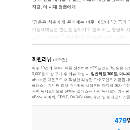
지금, 이 시대 청춘에게
그대는 지금 어느 마른 우물 안에서 외줄을 잡고 대
포기하고 줄을 놓는 것이다.
“청춘은 청춘에게 주기에는 너무 아깝다!” 영국의 
포기가 항상 비겁한 것은 아니다. 실낱 같이 부여잡
기성세대들은 한번쯤 돌아가고 싶어 하는 황금의 시
그대는 젊지 않은가? 그 어떤 추락의 상처도 추스르고 
그러나 대한민국 청춘들이 맞닥뜨린 삶은 그렇게 화
다〉중에서
감내해야 할 아픔은 결코 만만치 않다. 부단히 스펙
없다. 내가 잘하고 있는지, 이 길이 내 길이 맞는지
그렇다면 스물의 나이에 무엇을 해야 할까? 나는 네
회원리뷰
자신에 대한 성찰의 기회도, 세상을 탐험할 기회
(479건)
0대는 사람을 배우고, 사회를 배우고, 그리고 인생을
나태를 오가며 황금 같은 시간을 흘려보내고 있다
매주 10건의 우수리뷰를 선정하여 YES포인트 3만원을 드
에 뛰어들었으면 좋겠어. 이것저것 가리지 않고 많
3,000원 이상 구매 후 리뷰 작성 시
일반회원 300원, 마니아
북돋아줄 멘토가 없다는 사실이다.
하는지, 확신이 서지 않더라도 다양한 도전을 계속
eBook은 다운로드 후 작성한 리뷰만 YES포인트 지급됩니
문이 아무리 많아도, 열지 않으면 그냥 벽이야. 되
클래스는 첫번째 회차 주문확정 시점부터 마지막 회차 주문
젊은 지성들과 가장 많이 공감하고 아파하는 교수
사락 독서모임으로 진행된 클래스는 사락 독서모임 게시판
줄 거야.
수많은 청춘의 마음을 울린 김난도 교수의 인생 강
eBook 페이백, CD/LP, DVD/Blu-ray, 패션 및 판매금
--- 에필로그 〈사랑하는 나의 아들아〉 중에서
이 책은 네이버와 싸이월드에서 ‘아무리 독한 슬
479
서울대학교 김난도 교수가 여러 매체에 기고했던 글
인터넷으로 청춘들과 쉼 없이 소통하며 그들만의 아