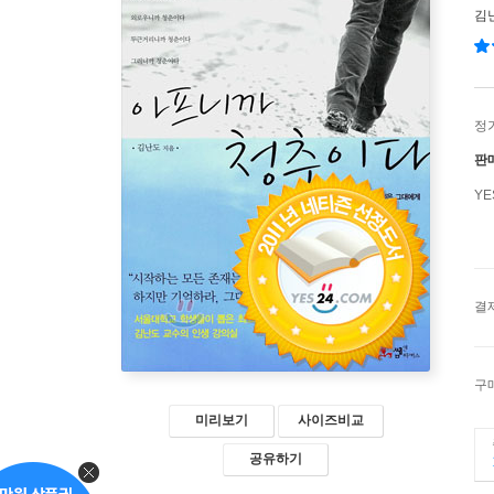
김
정
판
Y
결
구
미리보기
사이즈비교
공유하기