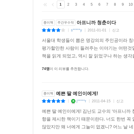
1
2
3
4
5
6
7
8
9
10
아프니까 청춘이다
종이책
주간우수작
s*****y
2011-01-01
신고
|
|
|
서울대 학생들이 뽑은 명강의의 주인공이라 칭
평가할만한 사람이 들려주는 이야기는 어떤것일
책을 읽게 되었고, 역시 잘 읽었구나 하는 생각을
74명
이 이 리뷰를 추천합니다.
예쁜 딸 예인이에게!
종이책
j*****r
2011-04-15
신고
|
|
|
예쁜 딸 예인이에게! 김난도 교수의 ‘아프니까
향을 제시한 책이기 때문이란다. 너도 한번 꼭
않았지만 왜 너에게 그늘이 없겠니? 어느 날 네