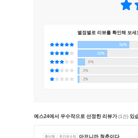
그는 이러저러한 스펙을 쌓으라고 이야기해 주지도 않고
영혼을 감싸안아주는 따뜻한 한 잔의 차처럼, 때로
단순한 위로를 넘어서 새롭게 시작할 수 있는 용
돌아보고, 추스르고, 다시 시작하게 된다.”고 한다.
별점별로 리뷰를 확인해 보세
자신의 삶도 ‘때로 우연에 기댈 때도 있었다’며 
56%
북돋아준다. 그런가 하면 ‘아직 재테크 하지 마라’
털어놓을 수 있는 삼촌처럼, 든든한 선생님처럼 그
32%
8%
청춘은 ‘불확실성 속에서 미래를 준비하는 시기’다.
2%
너무 혼자 아파하지 말 것. 불안하니까, 막막하니까
2%
홀로서기를 시작한 이러한 청춘들에게 큰 미래의 그림
그들의 든든한 디딤돌이자 이정표가 될 이 책은 미래를
예스24에서 우수작으로 선정한 리뷰가
(1건)
있습
아프니까 청춘이다
종이책
주간우수작