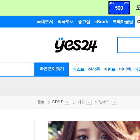
국내도서
외국도서
중고샵
eBook
크레마클럽
C
빠른분야찾기
베스트
신상품
이벤트
바이백
매
웰컴
CD/LP
가요
발라드