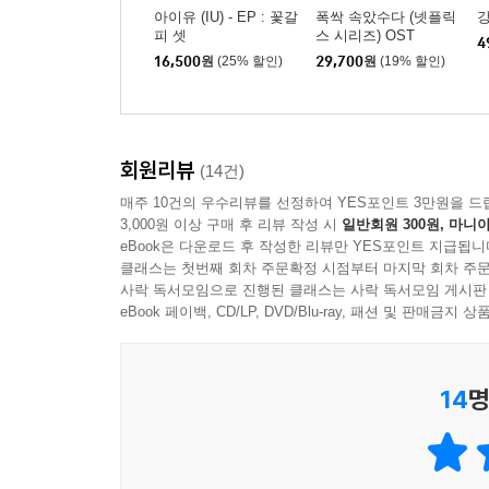
아이유 (IU) - EP : 꽃갈
폭싹 속았수다 (넷플릭
강
피 셋
스 시리즈) OST
4
16,500
원
(25% 할인)
29,700
원
(19% 할인)
회원리뷰
(14건)
매주 10건의 우수리뷰를 선정하여 YES포인트 3만원을 드
3,000원 이상 구매 후 리뷰 작성 시
일반회원 300원, 마니아
eBook은 다운로드 후 작성한 리뷰만 YES포인트 지급됩니
클래스는 첫번째 회차 주문확정 시점부터 마지막 회차 주문
사락 독서모임으로 진행된 클래스는 사락 독서모임 게시판
eBook 페이백, CD/LP, DVD/Blu-ray, 패션 및 판매금
14
명