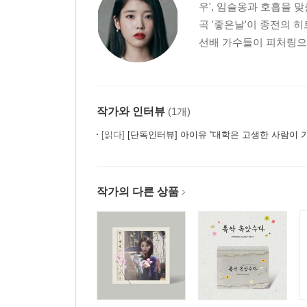
우', 임슬옹과 호흡을 맞춘
곡 '좋은날'이 종전의 히
선배 가수들이 피처링으로 참
작가와 인터뷰
(1개)
[읽다]
[단독인터뷰] 아이유 “대학은 고생한 사람이 
작가의 다른 상품