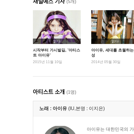
채널예스 기사
(5개)
읽다
읽다
시작부터 가시밭길, '아티스
아이유, 세대를 초월하는
트 아이유'
성
2015년 11월 10일
2014년 05월 30일
아티스트 소개
(1명)
노래 :
아이유
(IU,본명 : 이지은)
아이유는 대한민국의 가수이다