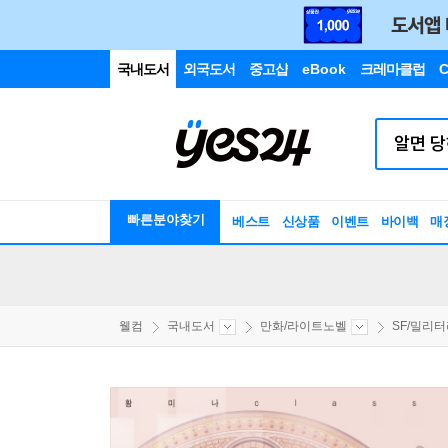
국내도서
외국도서
중고샵
eBook
크레마클럽
C
빠른분야찾기
베스트
신상품
이벤트
바이백
매
웰컴
국내도서
만화/라이트노벨
SF/밀리