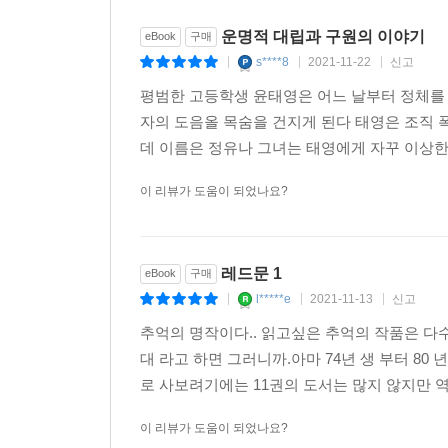
운명적 대립과 구원의 이야기
eBook
구매
s****8
2021-11-22
신고
|
|
|
평범한 고등학생 윤태영은 어느 날부터 정체를 
자의 도음올 목숨을 건지게 된다 태영은 조직
데 이름은 정유나 그녀는 태영에게 자꾸 이상한걸
이 리뷰가 도움이 되었나요?
레드문 1
eBook
구매
l*****e
2021-11-13
신고
|
|
|
추억의 명작이다.. 읽고싶은 추억의 작품은 다수
대 라고 하면 그러니까.아마 74년 생 부터 80
로 사보려기에는 11권의 도서는 많지 않지만 역
이 리뷰가 도움이 되었나요?