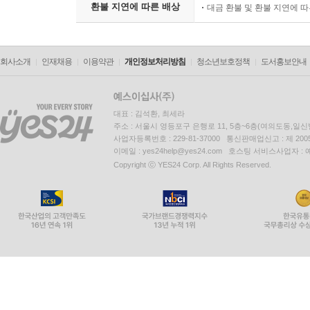
환불 지연에 따른 배상
대금 환불 및 환불 지연에 
회사소개
인재채용
이용약관
개인정보처리방침
청소년보호정책
도서홍보안내
대표 : 김석환, 최세라
주소 : 서울시 영등포구 은행로 11, 5층~6층(여의도동,일신
사업자등록번호 : 229-81-37000 통신판매업신고 : 제 200
이메일 : yes24help@yes24.com 호스팅 서비스사업자 :
Copyright ⓒ YES24 Corp. All Rights Reserved.