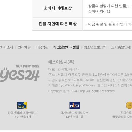
상품의 불량에 의한 반품, 교
소비자 피해보상
준하여 처리됨
환불 지연에 따른 배상
대금 환불 및 환불 지연에 
회사소개
인재채용
이용약관
개인정보처리방침
청소년보호정책
도서홍보안내
대표 : 김석환, 최세라
주소 : 서울시 영등포구 은행로 11, 5층~6층(여의도동,일신
사업자등록번호 : 229-81-37000 통신판매업신고 : 제 200
이메일 : yes24help@yes24.com 호스팅 서비스사업자 :
Copyright ⓒ YES24 Corp. All Rights Reserved.