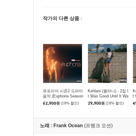
작가의 다른 상품
유포리아 시즌2 드라마
Kehlani (켈라니) - 2집 I
K
음악 (Euphoria Season
t Was Good Until It Wa
t
2 OST) [투명 오렌지
sn't
sn
62,900
원
(19% 할인)
29,900
원
(19% 할인)
4
컬러 LP]
노래 :
Frank Ocean
(프랭크 오션)