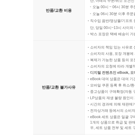
단, 아래의 주문/취소 조건인
오늘 00시 ~ 06시 30분 
반품/교환 비용
오늘 06시 30분 이후 주문
직수입 음반/영상물/기프트 
단, 당일 00시~13시 사이
박스 포장은 택배 배송이 가
소비자의 책임 있는 사유로 
소비자의 사용, 포장 개봉에 
복제가 가능한 상품 등의 포장을 
소비자의 요청에 따라 개별
디지털 컨텐츠인 eBook, 
eBook 대여 상품은 대여 기
모바일 쿠폰 등록 후 취소/환
반품/교환 불가사유
중고상품이 구매확정(자동 
LP상품의 재생 불량 원인이 기
시간의 경과에 의해 재판매가
전자상거래 등에서의 소비자
eBook 세트 상품은 일괄 
1개의 상품으로 취급 및 판매
우, 세트 상품 전부 및 세트