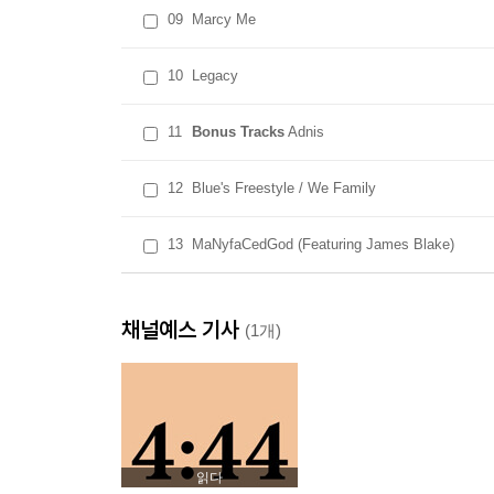
09
Marcy Me
10
Legacy
11
Bonus Tracks
Adnis
12
Blue's Freestyle / We Family
13
MaNyfaCedGod (Featuring James Blake)
채널예스 기사
(1개)
읽다