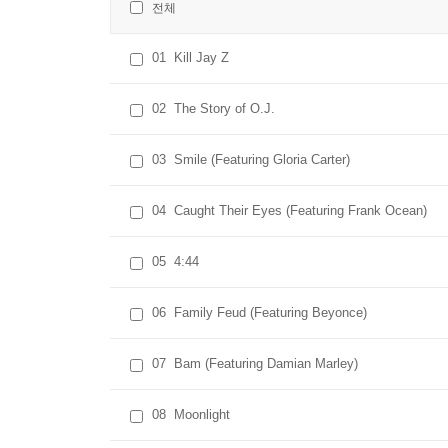
전체
01
Kill Jay Z
02
The Story of O.J.
03
Smile (Featuring Gloria Carter)
04
Caught Their Eyes (Featuring Frank Ocean)
05
4:44
06
Family Feud (Featuring Beyonce)
07
Bam (Featuring Damian Marley)
08
Moonlight