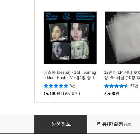
에스파 (aespa) - 1집 : Armag
12인치 LP 커버 
eddon [Poster Ver.][4종 중 1
성 PE 비닐 (10장 
종 랜덤발송]
8건
67건
14,100
원
(19% 할인)
7,400
원
Jay-Z (제이지) - 13집 4:44
상품정보
리뷰/한줄평
(0/0)