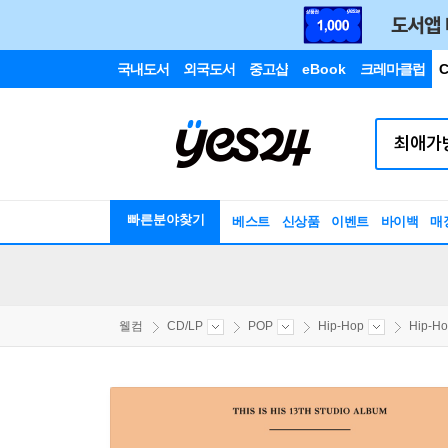
국내도서
외국도서
중고샵
eBook
크레마클럽
C
빠른분야찾기
베스트
신상품
이벤트
바이백
매
웰컴
CD/LP
POP
Hip-Hop
Hip-H