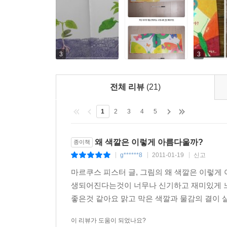
3
3
전체 리뷰
(21)
1
2
3
4
5
왜 색깔은 이렇게 아름다울까?
종이책
g******8
2011-01-19
신고
|
|
|
마르쿠스 피스터 글, 그림의 왜 색깔은 이렇게
생되어진다는것이 너무나 신기하고 재미있게 느
좋은것 같아요 맑고 막은 색깔과 물감의 결이 살
이 리뷰가 도움이 되었나요?