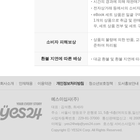
시간의 경과에 의해 재판매가
전자상거래 등에서의 소비자
eBook 세트 상품은 일괄 
1개의 상품으로 취급 및 판매
우, 세트 상품 전부 및 세트
상품의 불량에 의한 반품, 교
소비자 피해보상
준하여 처리됨
환불 지연에 따른 배상
대금 환불 및 환불 지연에 
회사소개
인재채용
이용약관
개인정보처리방침
청소년보호정책
도서홍보안내
대표 : 김석환, 최세라
주소 : 서울시 영등포구 은행로 11, 5층~6층(여의도동,일신
사업자등록번호 : 229-81-37000 통신판매업신고 : 제 200
이메일 : yes24help@yes24.com 호스팅 서비스사업자 :
Copyright ⓒ YES24 Corp. All Rights Reserved.