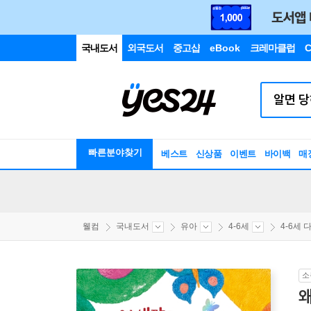
국내도서
외국도서
중고샵
eBook
크레마클럽
C
빠른분야찾기
베스트
신상품
이벤트
바이백
매
웰컴
국내도서
유아
4-6세
4-6세 다
소