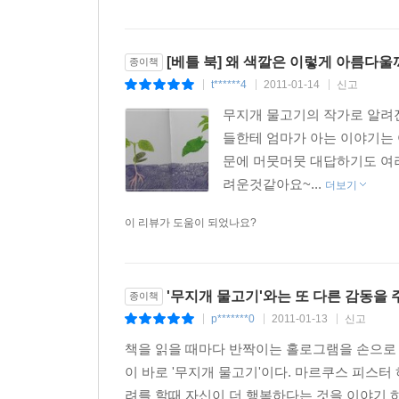
[베틀 북] 왜 색깔은 이렇게 아름다울
종이책
t******4
2011-01-14
신고
|
|
|
무지개 물고기의 작가로 알려
들한테 엄마가 아는 이야기는
문에 머뭇머뭇 대답하기도 여
려운것같아요~...
더보기
이 리뷰가 도움이 되었나요?
'무지개 물고기'와는 또 다른 감동을 주
종이책
p*******0
2011-01-13
신고
|
|
|
책을 읽을 때마다 반짝이는 홀로그램을 손으로 
이 바로 '무지개 물고기'이다. 마르쿠스 피스터
려를 할때 자신이 더 행복하다는 것을 이야기 하고