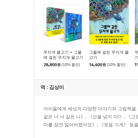
무지개 물고기 + 그물
그물에 걸린 무지개 물
에 걸린 무지개 물고기
고기
세트
28,800
원
(10% 할인)
14,400
원
(10% 할인)
1
역 :
김상미
아이들에게 세상의 다양한 이야기와 그림책을 소
같은 너 너 같은 나》, 《선을 넘지 마!》, 《
마를 잠깐 잃어버렸어요》, 《웃음 가게》 등