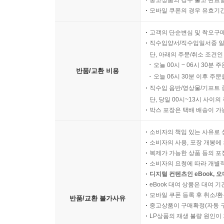
중고상품의 경우 출고 완료일
모바일 쿠폰의 경우 유효기간(
고객의 단순변심 및 착오구
직수입양서/직수입일서중 일
단, 아래의 주문/취소 조건인
오늘 00시 ~ 06시 30분 
반품/교환 비용
오늘 06시 30분 이후 주문
직수입 음반/영상물/기프트 
단, 당일 00시~13시 사이
박스 포장은 택배 배송이 가
소비자의 책임 있는 사유로 
소비자의 사용, 포장 개봉에 
복제가 가능한 상품 등의 포장을 
소비자의 요청에 따라 개별
디지털 컨텐츠인 eBook, 
eBook 대여 상품은 대여 기
모바일 쿠폰 등록 후 취소/환
반품/교환 불가사유
중고상품이 구매확정(자동 
LP상품의 재생 불량 원인이 기