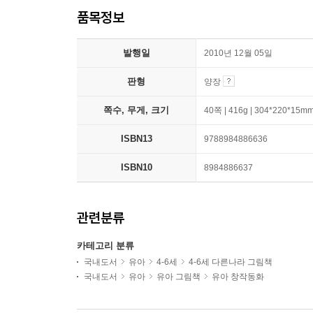
품목정보
발행일
2010년 12월 05일
판형
양장
쪽수, 무게, 크기
40쪽 | 416g | 304*220*15m
ISBN13
9788984886636
ISBN10
8984886637
관련분류
카테고리 분류
국내도서
유아
4-6세
4-6세 다른나라 그림책
국내도서
유아
유아 그림책
유아 창작동화