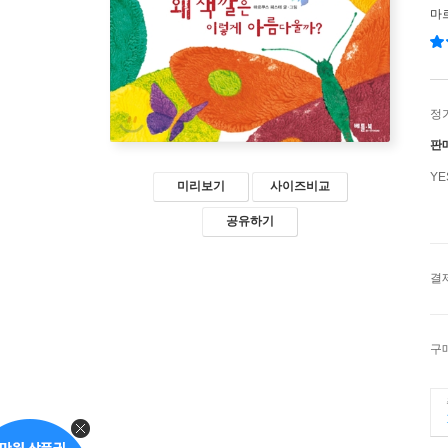
마
정
판
Y
미리보기
사이즈비교
공유하기
결
구