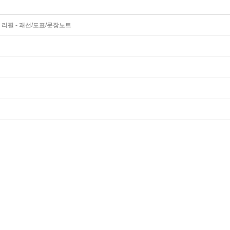
 리필 - 괘선/도표/문장노트