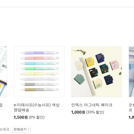
립
e-미래샤프(수능샤프) 색상
인덱스 마그네틱 북마크
오
랜덤배송
프 
1,000
원
(33% 할인)
1,500
원
(0% 할인)
1,
보세요.
전체보기