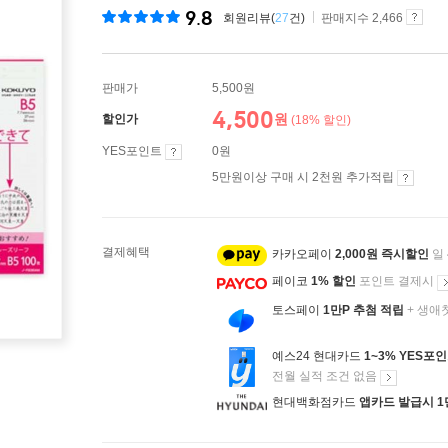
9.8
회원리뷰(
27
건)
판매지수 2,466
판매가
5,500원
4,500
원
할인가
(18% 할인)
YES포인트
0원
5만원이상 구매 시 2천원 추가적립
결제혜택
카카오페이
2,000원 즉시할인
일
페이코
1% 할인
포인트 결제시
토스페이
1만P 추첨 적립
+ 생애
예스24 현대카드
1~3% YES포
전월 실적 조건 없음
현대백화점카드
앱카드 발급시 1