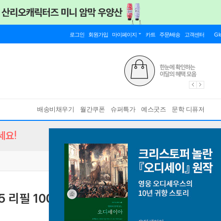
로그인
회원가입
마이페이지
카트
주문/배송
고객센터
Gl
배송비채우기
월간쿠폰
슈퍼특가
예스굿즈
문학 디퓨저
세요!
 리필 100매 - 괘선/도표/문장노트