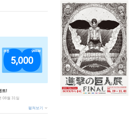
벤트!
년 08월 31일
펼쳐보기