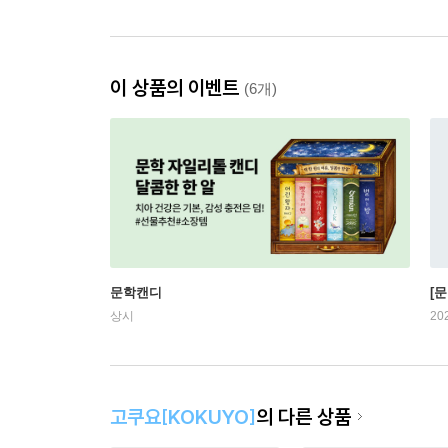
이 상품의 이벤트
(6개)
문학캔디
[문
상시
20
고쿠요[KOKUYO]
의 다른 상품