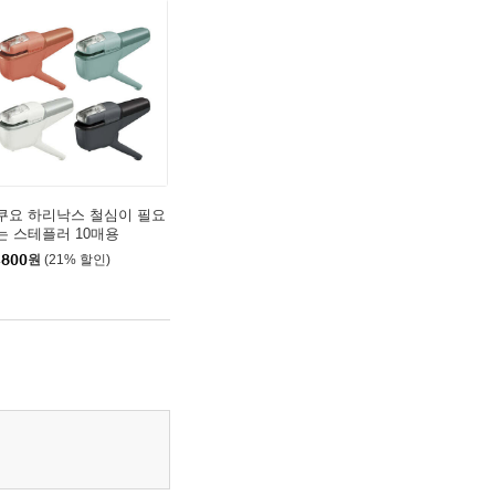
쿠요 하리낙스 철심이 필요
는 스테플러 10매용
,800
원
(21% 할인)