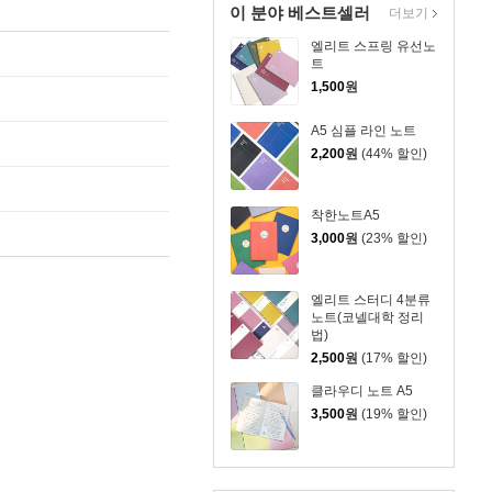
이 분야 베스트셀러
더보기
엘리트 스프링 유선노
트
1,500
원
A5 심플 라인 노트
2,200
원
(44% 할인)
착한노트A5
3,000
원
(23% 할인)
엘리트 스터디 4분류
노트(코넬대학 정리
법)
2,500
원
(17% 할인)
클라우디 노트 A5
3,500
원
(19% 할인)