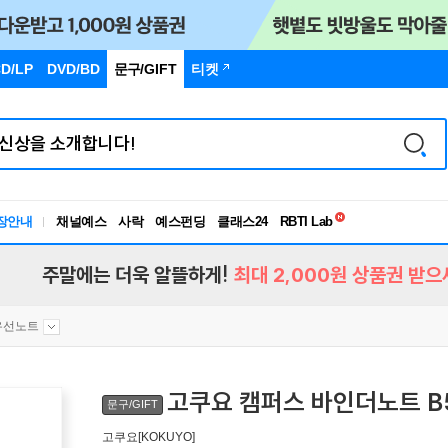
D/LP
DVD/BD
문구
/GIFT
티켓
독서유형검사
장안내
채널예스
사락
예스펀딩
클래스24
RBTI Lab
독서유형검사
주말에는 더욱 알뜰하게!
최대 2,000원 상품권 받으
유선노트
고쿠요 캠퍼스 바인더노트 B5
문구/GIFT
고쿠요[KOKUYO]