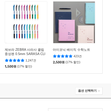
제브라 ZEBRA 사라사 클립
아이코닉 베이직 수학노트
중성펜 0.5mm SARASA CLI
423건
P
1,247건
2,500
원
(17% 할인)
1,500
원
(17% 할인)
옵션 선택하기