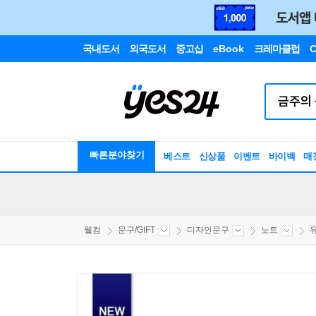
국내도서
외국도서
중고샵
eBook
크레마클럽
C
빠른분야찾기
베스트
신상품
이벤트
바이백
매
웰컴
문구/GIFT
디자인문구
노트