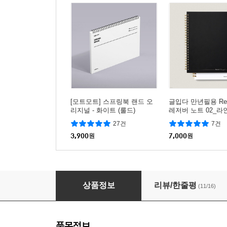
[모트모트] 스프링북 랜드 오
글입다 만년필용 Rese
리지널 - 화이트 (룰드)
레저버 노트 02_라인(
랙
27건
7건
3,900
원
7,000
원
고쿠요 캠퍼스 바인더노트 B5 리필 100매 - 괘
상품정보
리뷰/한줄평
(11/16)
품목정보