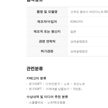
품명 및 모델명
고쿠요 캠퍼스 바인더노트 B5
제조자/수입자
KOKUYO
제조국 또는 원산지
일본
관련 연락처
상세설명참조
허가관련
상세설명참조
관련분류
카테고리 분류
문구/GIFT
디자인문구
노트
유선노트
문구/GIFT
가격대별 상품보기
5천원↓
수상내역 및 미디어 추천 분류
스쿨콜라보
노트/메모용품