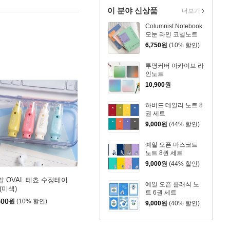
이 분야 신상품
더보기
Columnist Notebook
모눈 라인 코넬노트
6,750
원
(10% 할인)
투명커버 아카이브 라
인노트
10,900
원
하버드 데일리 노트 8
권 세트
9,000
원
(44% 할인)
예일 오픈 마스코트
노트 8권 세트
9,000
원
(44% 할인)
발 OVAL 테쵸 수정테이
예일 오픈 클래식 노
(미색)
트 6권 세트
800
원
(10% 할인)
9,000
원
(40% 할인)