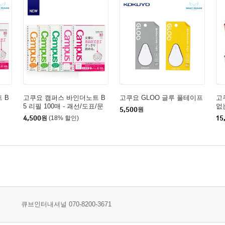
 B
고쿠요 캠퍼스 바인더노트 B
고쿠요 GLOO 글루 풀테이프
고
5 리필 100매 - 괘선/도표/문
없
5,500
원
장노트
4,500
원
(18% 할인)
15
큐브인터내셔널 070-8200-3671