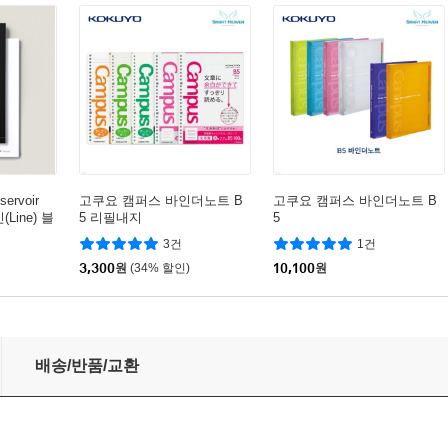
rvoir
고쿠요 캠퍼스 바인더노트 B
고쿠요 캠퍼스 바인더노트 B
Line) 블
5 리필내지
5
3건
1건
3,300
원
(34% 할인)
10,100
원
선/도표/문장노트
배송/반품/교환