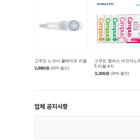
고쿠요 노크식 풀테이프 리필
고쿠요 캠퍼스 바인더노트
5 리필내지
2,880
원
(20% 할인)
3,300
원
(34% 할인)
업체 공지사항