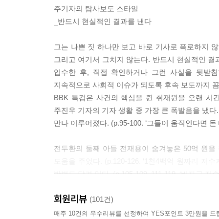
주기자의 탐사보도 스타일
_반드시 현실적인 결과를 낸다
그는 나쁜 짓 하나만 보고 바로 기사로 폭로하지 않
그리고 여기서 그치지 않는다. 반드시 현실적인 결과
입수한 후, 직접 확인하거나 그런 사실을 뒷받침
지속적으로 사회적 이슈가 되도록 후속 보도까지 꼼
BBK 특검은 사건의 핵심을 쥔 취재원을 오랜 시간
주진우 기자의 기자 생활 중 가장 큰 폭발음을 냈다.(
만나 이루어졌다. (p.95-100. ‘그들이 움직인다면 돈
전두환의 둘째 아들 전재용이 숨겨놓은 50억 원을
도움을 주었다. (p.120-126. ‘1천4백억 원짜리
방법도 담겨 있다. (p.105-109, 111-119. ‘비자금 저
회원리뷰
이명박이 돈을 ‘해드시는’ 방법과 그 돈을 감추는 ‘M
(101건)
이명박이나 그 일당이 주물럭거린 나랏돈은 캐나
매주 10건의 우수리뷰를 선정하여 YES포인트 3만원을 드