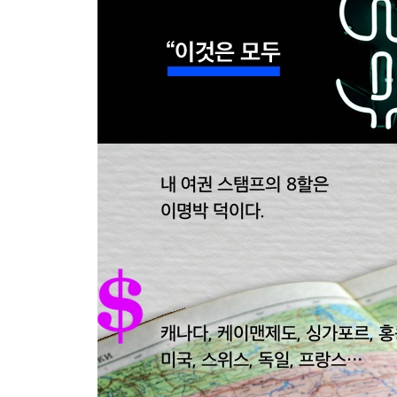
MB 로드
비자금의 항구 토론토로
토론토의 첫날밤 | 이상해서 왔습니다 | 사기사건 주
변호사 | 주범과 거래한 외환은행 토론토 지점 | 
그래서 나는 케이맨으로 갔다
당당한 농협 마이너스의 손
농협아, 고소해!
나의 하루
꽃이 져도 나는 이명박을 잊은 적이 없다
5장 뉴클리어 밤
한 번 더 터트려보련다, 뉴클리어 밤