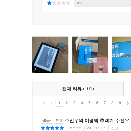
그 돈들이 캐나다를 거친다. 캐나다를 주목해야 하는 이유다.
0%
저수지 1호, 2호, 3호, 4호’, ‘MB 로드’)
사람들이 죽거나 사라진다……
한 프로젝트에 투입된 사람들 중 윗대가리들은 공을
탄탄대로다. 반대로 하위직에서 실무를 책임진 사람들은 사라진다.
조폭 스타일’, ‘농협에서 생긴 일’, ‘당당한 농협 마이너
정보를 얻어내는 법
2
4
주진우는 이명박이 돈을 대하듯, 정보를 대한다. 이
전체 리뷰
(101)
지성이면 감천, 정성을 다한다
_이명박 비자금 저수지 목격자, 앤서니
1
2
3
4
5
6
7
8
9
주진우 기자는 어떻게 앤서니를 1백 번 만났을까? 
증언해주었다. (p. 177-191, 248-251. ‘비자금 저수
주진우의 이명박 추격기-주진우
eBook
구매
s*****m
2017-09-05
신고
|
|
|
‘그 자’를 잡을 수 없다면 우선 가장 가까운 사람 