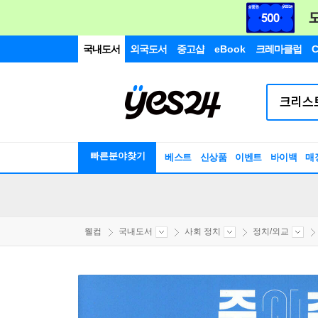
국내도서
외국도서
중고샵
eBook
크레마클럽
C
빠른분야찾기
베스트
신상품
이벤트
바이백
매
웰컴
국내도서
사회 정치
정치/외교