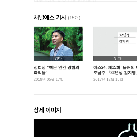
11조 4천억 원을 날린 메릴린치
천재 사기꾼 둘의 담합
채널예스 기사
단군 이래 최대 사기사건
(15개)
자꾸 죽는다
한국판 [오션스 일레븐]
치사하고 뻔뻔한 청계재단 | ‘도둑적’으로 완벽한 가족
조폭 스타일!
읽다
읽다
3장 저수지 찾기 프로젝트
정희상 “책은 인간 경험의
예스24, 제15회 ‘올해의 
축적물“
조남주 『82년생 김지영
비자금 저수지 1호, 2호, 3호, 4호
1위
2018년 05월 17일
2017년 12월 15일
예습 파트너, 전두환
전두환 스타일 | 연희동 산책 | 1천4백억 원짜리 저
저수지 찾기 실패 연대기
나의 소원 | 덜 먹어서 서운한 크리스티나 | 정체 모
상세 이미지
4장 저수지는 있다
비자금 저수지 목격자, 앤서니
농협에서 생긴 일