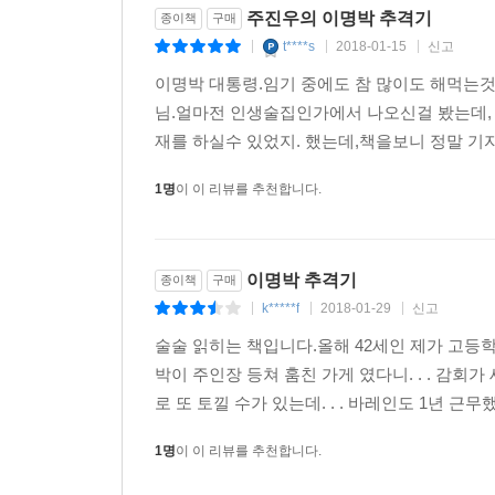
주진우의 이명박 추격기
종이책
구매
‘위협받고 산다, 잘하고 있는 거다’, ‘1천4백억 원짜리
t****s
2018-01-15
신고
|
|
|
2007 뉴클리어 밤에 이은 2017 뉴클리어 밤 예고
이명박 대통령.임기 중에도 참 많이도 해먹는것
2007년의 뉴클리어 밤
님.얼마전 인생술집인가에서 나오신걸 봤는데, 
김경준이 검찰청 조사실에서 장모에게 써준 메모로
재를 하실수 있었지. 했는데,책을보니 정말 기자는
터트렸다. 언론은 온통 이 기사로 도배되었고, BBK
1명
이 이 리뷰를 추천합니다.
10년 만에 또 꺼내드는, 2017년의 뉴클리어 밤
주진우 기자는 10년 만에 다시 이명박을 저격해 
스위스 은행 계좌에서 140억을 다스에 송금할 
이명박 추격기
종이책
구매
동결을 풀었다. 이 모든 프로세스의 실무 책임자는 
k*****f
2018-01-29
신고
|
|
|
기자는 이 ‘외교 첩보 작전’을 뒷받침할 자료의 폭로
술술 읽히는 책입니다.올해 42세인 제가 고등
정몽구 회장 사면 이후, 현대차가 핵심 계열사 
박이 주인장 등쳐 훔친 가게 였다니. . . 감회
현대다이모스는 전 세계 자동차 부품 제조회사 56
로 또 토낄 수가 있는데. . . 바레인도 1년 근무했
오간 관련 서류 일체를 주진우 기자가 입수했다. 또
자료를 청와대가 컨펌했다는 정황을 주진우 기자가 
1명
이 이 리뷰를 추천합니다.
터지면, 이명박은 검찰청 포토라인 앞에 설 수 있을