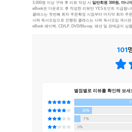
3,000원 이상 구매 후 리뷰 작성 시
일반회원 300원, 마니아
어떻게 숨겨졌는지 밝힌다. 또 그 일에 가담한 자들
eBook은 다운로드 후 작성한 리뷰만 YES포인트 지급됩니
클래스는 첫번째 회차 주문확정 시점부터 마지막 회차 주문
부동산 편
사락 독서모임으로 진행된 클래스는 사락 독서모임 게시판
○ 개발 예정지 땅을 사두었다가 시장 혹은 대통령이 되어
eBook 페이백, CD/LP, DVD/Blu-ray, 패션 및 판매금
98-99. ‘이명박 따라 하면 감옥 간다’,
‘그들이 움직인다면 돈 때문이다’)
101
○ 대통령이 되기 전 대기업들에게는 공구를 다 
4대강 사업을 추진한다. 원래 공약이었던 ‘한반도 대운
26-27, 94-95. ‘신이 내린 선물 이명박’)
○ 해외 부동산을 개발한다고 해놓고 회사를 세운
빌려준 은행이 찾지 않는다. 필요하다면 은행 지점을 
저수지 목격자, 앤서니’)
별점별로 리뷰를 확인해 보세
7
자원외교 편
회사를 만들거나 인수한다. 그 회사에 돈벼락이 떨어
20%
원하는 수치가 기재된 보고서를 얻는다. 외교부 발
7%
한다. 땅을 판다. 원유?다이아몬드가 안 나온다. 
0%