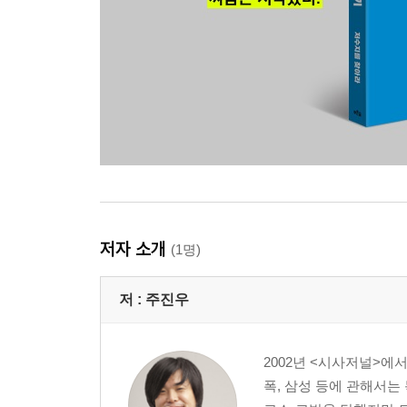
저자 소개
(1명)
저 :
주진우
2002년 <시사저널>에
폭, 삼성 등에 관해서는