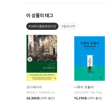
이 상품의 태그
#크레마클럽에있어요
#올해의책
오디세이아
니체의 초월자
호메로스 저/페테르 파울 루벤스 그림/박문재 역
현대지성
프리드리히 니체 저/김철 편역
|
24,300
원
(10% 할인)
15,210
원
(10% 할인)