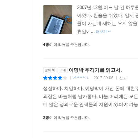
2007년 12월 어느 날 긴 
_원세훈 부인
이었다. 한숨을 쉬었다. 임시 
원세훈은 퇴임 후 여러 소송에 얽혀 여러 곳에 불려
물어 가는데 새해는 오지 않을 
받아주지도 않으니까. 원세훈의 부인은 원세훈이 캐나
휴일에...
다들 알고 있다. 강한 부정은 긍정이라는 것을. (p. 15
더보기
4명
이 이 리뷰를 추천합니다.
정의감이 살아 있는 분들을 평소에 챙긴다. 평소에
_국정원 제보자, 과거에 힘좀 쓰신 어르신들
과거에 힘좀 쓰신 어르신들은 힘 쓸 일을 반가워하
이명박 추격기를 읽고서.
종이책
구매
중요한 정보에 접근이 가능해진다. (p. 114, 125, 1
z*******o
2017-09-06
신고
|
|
|
정보를 확인하는 법
성실하다. 치밀하다. 이명박이 가진 돈에 대한
_크로스체크, 그리고 결정적인 정보는 본인들이 
의심은 바늘처럼 날카롭다. 바늘 머리에는 모든 
더 많은 정의로운 인격들의 지원이 있어야 가능할
수상한 차량이나 사람이 따라붙는다. 취재를 제대로
2명
이 이 리뷰를 추천합니다.
국정원?검찰 통해 “나대지 말라”는 주의를 듣는다.
당사자가 갑자기 언론 인터뷰를 자청한다. 취재를 
해외 출장을 가면 현지 대사관에서 주진우 기자가 온 것에 관