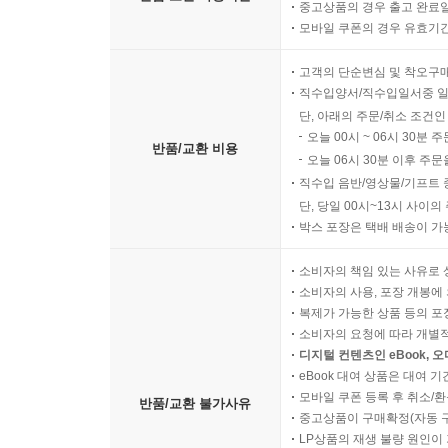
중고상품의 경우 출고 완료일
모바일 쿠폰의 경우 유효기간(
고객의 단순변심 및 착오구
직수입양서/직수입일서중 일
단, 아래의 주문/취소 조건인
오늘 00시 ~ 06시 30분 
반품/교환 비용
오늘 06시 30분 이후 주문
직수입 음반/영상물/기프트 
단, 당일 00시~13시 사이
박스 포장은 택배 배송이 가
소비자의 책임 있는 사유로 
소비자의 사용, 포장 개봉에 
복제가 가능한 상품 등의 포장을 
소비자의 요청에 따라 개별
디지털 컨텐츠인 eBook, 
eBook 대여 상품은 대여 기
모바일 쿠폰 등록 후 취소/환
반품/교환 불가사유
중고상품이 구매확정(자동 
LP상품의 재생 불량 원인이 기