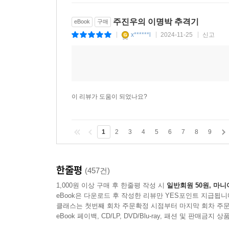
주진우의 이명박 추격기
eBook
구매
x******l
2024-11-25
신고
|
|
|
이 리뷰가 도움이 되었나요?
1
2
3
4
5
6
7
8
9
한줄평
(457건)
1,000원 이상 구매 후 한줄평 작성 시
일반회원 50원, 마니
eBook은 다운로드 후 작성한 리뷰만 YES포인트 지급됩니
클래스는 첫번째 회차 주문확정 시점부터 마지막 회차 주문
eBook 페이백, CD/LP, DVD/Blu-ray, 패션 및 판매금