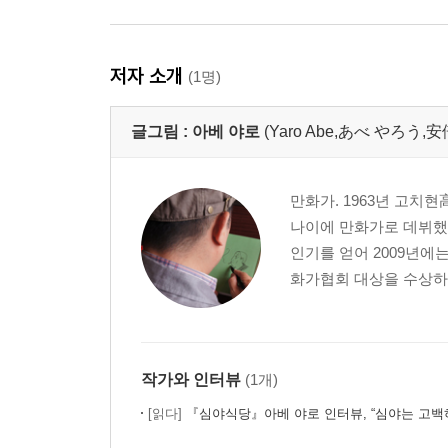
저자 소개
(1명)
글그림 :
아베 야로
(Yaro Abe,あべ やろう,安
만화가. 1963년 고치현
나이에 만화가로 데뷔했
인기를 얻어 2009년에
화가협회 대상을 수상하는
작가와 인터뷰
(1개)
[읽다]
『심야식당』아베 야로 인터뷰, “심야는 고백하기