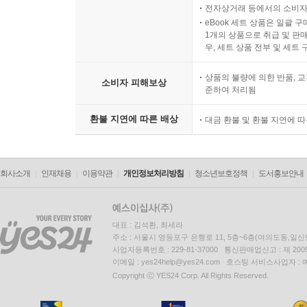
전자상거래 등에서의 소비자
eBook 세트 상품은 일괄 
1개의 상품으로 취급 및 판매
우, 세트 상품 전부 및 세트
상품의 불량에 의한 반품, 교
소비자 피해보상
준하여 처리됨
환불 지연에 따른 배상
대금 환불 및 환불 지연에 
회사소개
인재채용
이용약관
개인정보처리방침
청소년보호정책
도서홍보안내
대표 : 김석환, 최세라
주소 : 서울시 영등포구 은행로 11, 5층~6층(여의도동,일신
사업자등록번호 : 229-81-37000 통신판매업신고 : 제 200
이메일 : yes24help@yes24.com 호스팅 서비스사업자 :
Copyright ⓒ YES24 Corp. All Rights Reserved.