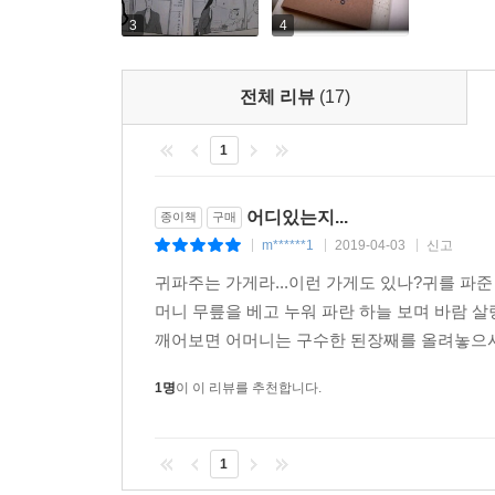
3
4
전체 리뷰
(17)
1
어디있는지...
종이책
구매
m******1
2019-04-03
신고
|
|
|
귀파주는 가게라...이런 가게도 있나?귀를 파준
머니 무릎을 베고 누워 파란 하늘 보며 바람 살
깨어보면 어머니는 구수한 된장째를 올려놓으시고.
1명
이 이 리뷰를 추천합니다.
1