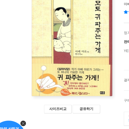
아
정
판
Y
결
구
사이즈비교
공유하기