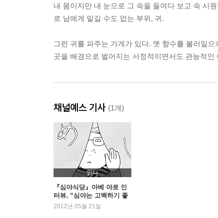
내 몸이지만 내 눈으로 그 속을 들여다 보고 속 시원
로 남에게 맡길 수도 없는 부위, 귀.
그런 귀를 파주는 가게가 있다. 옛 향수를 불러일으키
곳을 배경으로 벌어지는 서정적이면서도 관능적인 
채널예스 기사
(1개)
읽다
『심야식당』아베 야로 인
터뷰, “심야는 고백하기 좋
은 특별한 시간”
2012년 05월 21일