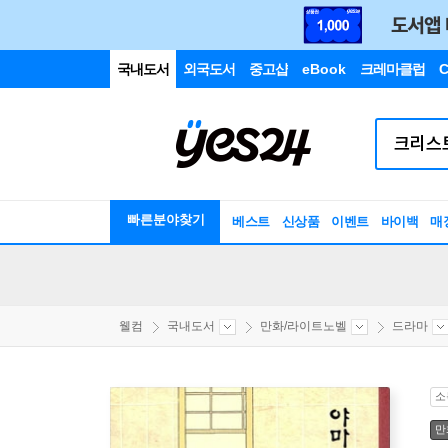
국내도서
외국도서
중고샵
eBook
크레마클럽
C
빠른분야찾기
베스트
신상품
이벤트
바이백
매
웰컴
국내도서
만화/라이트노벨
드라마
소
만