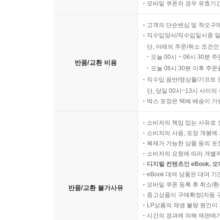
모바일 쿠폰의 경우 유효기간(
고객의 단순변심 및 착오구
직수입양서/직수입일서중 일
단, 아래의 주문/취소 조건인
오늘 00시 ~ 06시 30분 
반품/교환 비용
오늘 06시 30분 이후 주문
직수입 음반/영상물/기프트 
단, 당일 00시~13시 사이
박스 포장은 택배 배송이 가
소비자의 책임 있는 사유로 
소비자의 사용, 포장 개봉에 
복제가 가능한 상품 등의 포장을 
소비자의 요청에 따라 개별
디지털 컨텐츠인 eBook, 
eBook 대여 상품은 대여 기
모바일 쿠폰 등록 후 취소/환
반품/교환 불가사유
중고상품이 구매확정(자동 
LP상품의 재생 불량 원인이 기
시간의 경과에 의해 재판매가