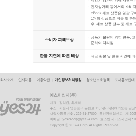
시간의 경과에 의해 재판매가
전자상거래 등에서의 소비자
eBook 세트 상품은 일괄 
1개의 상품으로 취급 및 판매
우, 세트 상품 전부 및 세트
상품의 불량에 의한 반품, 교
소비자 피해보상
준하여 처리됨
환불 지연에 따른 배상
대금 환불 및 환불 지연에 
회사소개
인재채용
이용약관
개인정보처리방침
청소년보호정책
도서홍보안내
대표 : 김석환, 최세라
주소 : 서울시 영등포구 은행로 11, 5층~6층(여의도동,일신
사업자등록번호 : 229-81-37000 통신판매업신고 : 제 200
이메일 : yes24help@yes24.com 호스팅 서비스사업자 :
Copyright ⓒ YES24 Corp. All Rights Reserved.