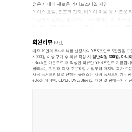
젊은 세대의 새로운 라이프스타일 제안
사람들은 그들이 이미 알고 있는 것과 다른 행동을 
에이스 호텔, 킨포크 잡지, 비에이 마을 등 새로
하거나, 기존의 규칙에서 벗어나는 행동을 하는 사
지금까지 없었던 방식으로 내가 원하는 것, 친구가
히 힙스터가 끊임 없이 새로운 것을 소비하는 형태를
불리는 것을 싫어하지만, ‘힙스터’라는 말이 그
따르는 취향도둑, 그리고 그들을 비난하는 취향나치
실천하는 젊은 힙스터들이 세상을 어떻게 바꿨는지 
처럼 보일 수도 있다. 그들이 하는 전시회나 강연회
회원리뷰
(0건)
대가 보기엔 하찮을 수도 있다. 아니면 부러울 수 도 
현재 한국에서 젊은이로 살아간다는 것
매주 10건의 우수리뷰를 선정하여 YES포인트 3만원을 드
쩌면 우리의 생활을 바꿀 수도 있지 않을까 하는 생
3,000원 이상 구매 후 리뷰 작성 시
일반회원 300원, 마니아
1980~1990년대 생인 현재 20~30대 젊
힙스터들 덕분에 우리의 생활이 조금은 더 좋아졌다
eBook은 다운로드 후 작성한 리뷰만 YES포인트 지급됩니
부모세대와는 비교도 안 될 정도로 많은 것을 경
클래스는 첫번째 회차 주문확정 시점부터 마지막 회차 주문
깨달았습니다. 부모 아래서 누렸던 것들을 직접 
--- p.110
사락 독서모임으로 진행된 클래스는 사락 독서모임 게시판
취향과 라이프스타일을 유지하기 위해 대량 소비에
eBook 페이백, CD/LP, DVD/Blu-ray, 패션 및 판매금
그들을 이해할 수 있을 것입니다