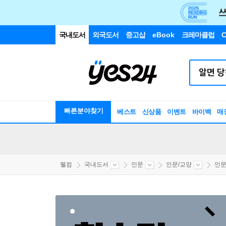
국내도서
외국도서
중고샵
eBook
크레마클럽
C
빠른분야찾기
베스트
신상품
이벤트
바이백
매
웰컴
국내도서
인문
인문/교양
인