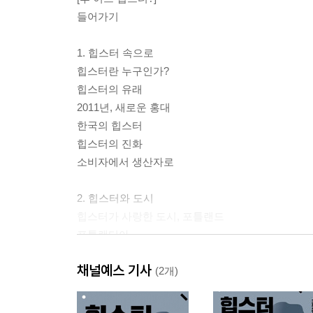
들어가기
1. 힙스터 속으로
힙스터란 누구인가?
힙스터의 유래
2011년, 새로운 홍대
한국의 힙스터
힙스터의 진화
소비자에서 생산자로
2. 힙스터와 도시
힙스터가 사랑한 도시, 포틀랜드
포틀랜디아
킨포크의 등장
채널예스 기사
제3자의 눈으로 본 포틀랜드
(2개)
일본과 힙스터
에이스 호텔과 클라스카 호텔