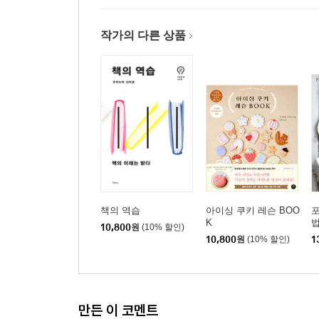
작가의 다른 상품
책의 역습
아이싱 쿠키 레슨 BOO
포
K
10,800
원
(10% 할인)
10,800
원
(10% 할인)
1
만든 이 코멘트