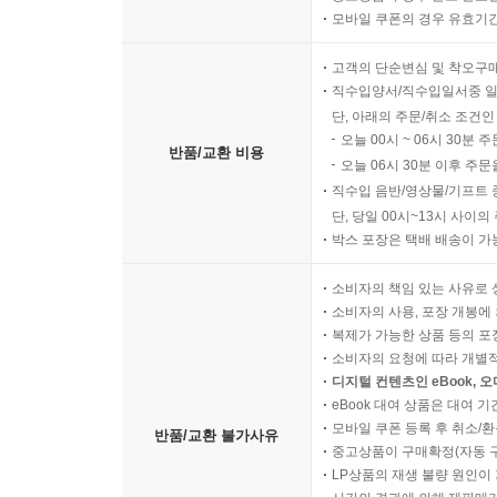
모바일 쿠폰의 경우 유효기간(
고객의 단순변심 및 착오구
직수입양서/직수입일서중 일
단, 아래의 주문/취소 조건인
오늘 00시 ~ 06시 30분 
반품/교환 비용
오늘 06시 30분 이후 주문
직수입 음반/영상물/기프트 
단, 당일 00시~13시 사이
박스 포장은 택배 배송이 가
소비자의 책임 있는 사유로 
소비자의 사용, 포장 개봉에 
복제가 가능한 상품 등의 포장을 
소비자의 요청에 따라 개별
디지털 컨텐츠인 eBook, 
eBook 대여 상품은 대여 기
모바일 쿠폰 등록 후 취소/환
반품/교환 불가사유
중고상품이 구매확정(자동 
LP상품의 재생 불량 원인이 기