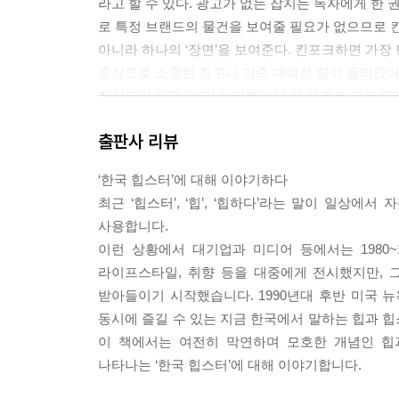
라고 할 수 있다. 광고가 없는 잡지는 독자에게 한 
독립적이며, 자신의 확고한 라이프 스타일을 갖고
로 특정 브랜드의 물건을 보여줄 필요가 없으므로 
살리는 것에 전력을 다하고 있는 일본의 힙스터처
아니라 하나의 ‘장면’을 보여준다. 킨포크하면 가장
사람들이 잘 모르는 좋은 것들을 찾기 위해 노
중심으로 소중한 친구나 가족 대여섯 명이 둘러앉아
많아질수록 그 사회는 더 풍부해질 수 밖에 없기 때
장식되어 있고, 파머스 마켓에서 산 재료로 만든 요
으로만 사용되던 사람이 앞으로 나와서 물건을 사
누가 나에게 본인은 힙스터라고 생각하느냐고 묻는다
출판사 리뷰
서 사람들은 내가 즐기고 싶은 것들, 내가 추구하
다. --- p.111
단순히 예쁘게 차려 놓은 테이블 주변에 둘러앉아 마
‘한국 힙스터’에 대해 이야기하다
것을 행하는 주체가 자신임을 깨달았고 누구든 그렇
저자는 책의 마지막에 이렇게 썼다. 그런 맥락에서 
최근 ‘힙스터’, ‘힙’, ‘힙하다’라는 말이 일상에
사람들은 반응한 것이다. --- p.50
리 없다.
사용합니다.
이런 상황에서 대기업과 미디어 등에서는 1980~1
힙스터와 셀레브리티의 가장 큰 차이는 부의 유무이
라이프스타일, 취향 등을 대중에게 전시했지만, 
브랜드, 고급 수입 자동차, 고급 아파트나 맨션 등을
받아들이기 시작했습니다. 1990년대 후반 미국
반해 힙스터들이 SNS를 통해 보여주는 것은 책, 
동시에 즐길 수 있는 지금 한국에서 말하는 힙과 
티와비교하면 사소하다. 그래서 힙스터들은 매일 새
이 책에서는 여전히 막연하며 모호한 개념인 힙
램 대신 ‘글’만으로도 남과 다른 나의 취향을 내세울 수 
나타나는 ‘한국 힙스터’에 대해 이야기합니다.