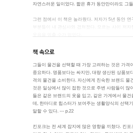
자연스러운 일이었다. 짧은 휴가 동안만이라도 그들의
그런 점에서 이 책은 놀라웠다. 저자가 5년 동안 연
부분들이 내 관심사와 겹쳐졌다. 모르는 사이 저자한
웃음을 멈출 수가 없었다.
7년 전, 밴드에 관한 기사를 읽다가 처음 접한 ‘
책 속으로
정확하게 무엇을 말하는 건지도 모르는 상태에서
그들이 물건을 선택할 때 가장 고려하는 것은 가격이
‘힙스터들의 성지’로 불리는 포틀랜드가 어떻게 
중요하다. 명품보다는 싸지만, 대량 생산된 상품보
「킨포크」를 통해 설명하고, 이런 문화가 일본으
격의 물건을 소비한다. 자신에게 친숙한 브랜드 물
이야기 한다. 한국의 힙스터를 논할 때 빠질 수 
것은 일상에서 많이 접한 것으로 주변 사람들이 많이
때문이다. 예전의 홍대 문화는 현재 근처의 다른
들은 같은 브랜드의 옷을 입고, 같은 가게에서 물
조롱거리가 되는지 현재 한국에서 일어나고 있는 여
데, 한마디로 힙스터가 보여주는 생활양식의 선택
있는데, 한쪽은 힙스터의 어원과 유래를 밝히고, 
말할 수 있다. --- p.22
내용을 핸드북 형식으로 정리했다.
킨포크는 전 세계 잡지에 많은 영향을 끼쳤다. 킨포
모든 것이 링크 하나로 순식간에 확산되는 시대에,