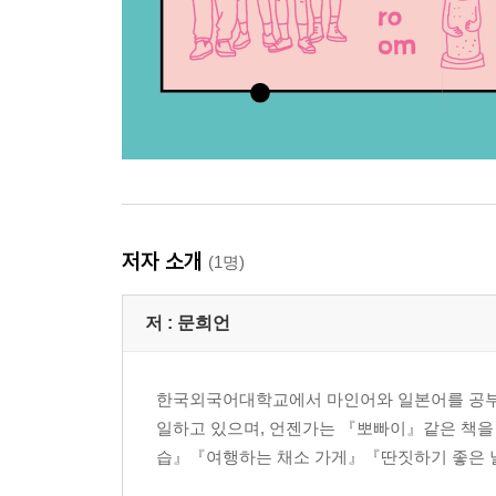
저자 소개
(1명)
저 :
문희언
한국외국어대학교에서 마인어와 일본어를 공부
일하고 있으며, 언젠가는 『뽀빠이』같은 책을
습』『여행하는 채소 가게』『딴짓하기 좋은 날