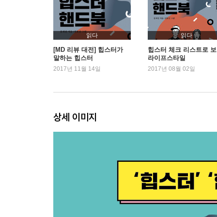
히가시가와 마을
3. 홍대와 힙스터
읽다
읽다
서울 힙스터의 하루
[MD 리뷰 대전] 힙스터가
힙스터 체크 리스트로 
말하는 힙스터
라이프스타일
힙스터와 홍대
2017년 11월 14일
2017년 08월 02일
홍대로 모이는 이유
현재 젊은이들의 현실
힙스터의 화전민적인 태도
타인의 취향을 훔치는 ‘취향도둑’
상세 이미지
타인의 취향을 비웃는 ‘취향나치’
1980년대생 VS 1990년대생
힙스터와 라이프스타일
나오기
참고문헌
[힙스터 핸드북]