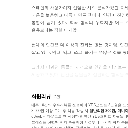
스페인의 사상가이자 신랄한 사회 분석가였던 호
저는 사실 암퇘지가 아닙니다. 수퇘지로 태어났습
내용을 보충하고 다듬어 만든 책이다. 인간이 잔인
거세를 당해야 했습니다. 거세 수술은 마취 없이 
통찰이 담겨 있다. 희곡 형식의 우화지만 어느 
은유보다는 직설에 가깝다.
많은 암소들은 우유 기계가 되었습니다. 기분 나쁜 ‘
는 기계인 유축기로 일반 젖 양의 열 배 정도를 짰습
현대의 인간은 더 이상의 진화는 없는 것처럼, 인
살고 있다. 먹고, 입고, 쓰고, 즐기는 수많은 것
인간은 더럽고 역겨운 인간을 돼지라고 부릅니다.
들이 지구를 쓰레기, 오염 물질, 온갖 오물로 ‘돼지
그래서 어쩌면 동물의 시선으로 인간을 바라보는 
제공하고 있다. 인간을 동물들이 심판하는 형식을 취
많은 동물들은 인간을 위한 신약 개발에 이용되다가 
리를 더 싱싱하게 유지하기 위한 스프레이 등을 만
지금까지 인간과 동물의 어긋난 관계에 관한 책은
을 합니다. 생쥐가 추운 곳에서 어떻게 죽는지 알아
회원리뷰
달리했다. 세상에 거의 모든 동물이 등장하고, 말
(7건)
구하기도 합니다.
인간 동물뿐 아니라 비인간 동물도 존중받아야 하는
매주 10건의 우수리뷰를 선정하여 YES포인트 3만원을 드
3,000원 이상 구매 후 리뷰 작성 시
일반회원 300원, 마니아
부처는 ‘모든 존재는 폭력 앞에서 떤다. 모두 죽음을
eBook은 다운로드 후 작성한 리뷰만 YES포인트 지급됩니
정신은 그리스의 철학자인 피타고라스에게도 영감을 
클래스는 첫번째 회차 주문확정 시점부터 마지막 회차 주문
사락 독서모임으로 진행된 클래스는 사락 독서모임 게시판