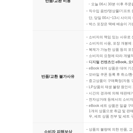
반품/교환 비용
오늘 06시 30분 이후 주문
직수입 음반/영상물/기프트 
단, 당일 00시~13시 사이
박스 포장은 택배 배송이 가
소비자의 책임 있는 사유로 
소비자의 사용, 포장 개봉에 
복제가 가능한 상품 등의 포장을 
소비자의 요청에 따라 개별
디지털 컨텐츠인 eBook, 
eBook 대여 상품은 대여 기
모바일 쿠폰 등록 후 취소/환
반품/교환 불가사유
중고상품이 구매확정(자동 
LP상품의 재생 불량 원인이 기
시간의 경과에 의해 재판매가
전자상거래 등에서의 소비자
eBook 세트 상품은 일괄 
1개의 상품으로 취급 및 판매
우, 세트 상품 전부 및 세트
상품의 불량에 의한 반품, 교
소비자 피해보상