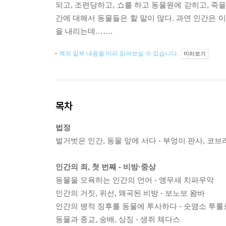
되고, 조련당하고, 쇼를 하고 동물원에 갇히고, 죽을
간에 대해서 동물들은 할 말이 많다. 과연 인간은 
을 내리는데…….
책의 일부 내용을 미리 읽어보실 수 있습니다.
미리보기
목차
법정
벌거벗은 인간, 동물 앞에 서다 - 부엉이 판사, 코브
인간의 죄, 첫 번째 - 비방·중상
동물을 모욕하는 인간의 언어 - 앵무새 치파우악
인간의 거짓, 위선, 왜곡된 비방 - 보노보 왐바
인간의 병적 징후를 동물에 투사하다 - 숫염소 투
동물과 종교, 숭배, 상징 - 생쥐 체다스