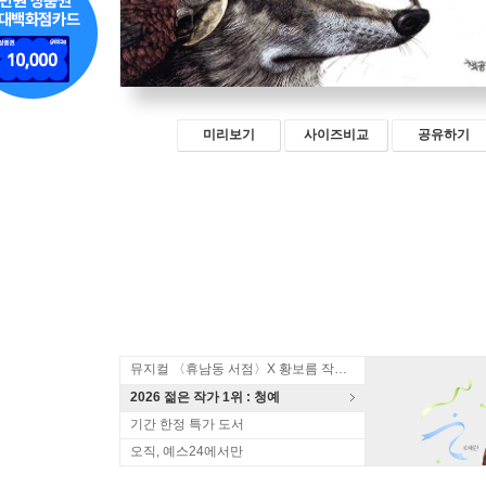
미리보기
사이즈비교
공유하기
뮤지컬 〈휴남동 서점〉X 황보름 작가 북토크
2026 젊은 작가 1위 : 청예
기간 한정 특가 도서
오직, 예스24에서만