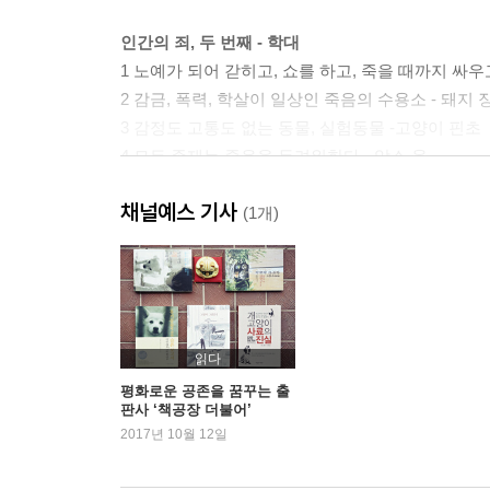
인간의 죄, 두 번째 - 학대
1 노예가 되어 갇히고, 쇼를 하고, 죽을 때까지 싸우
2 감금, 폭력, 학살이 일상인 죽음의 수용소 - 돼지
3 감정도 고통도 없는 동물, 실험동물 -고양이 핀초
4 모든 존재는 죽음을 두려워한다 - 암소 옴
채널예스 기사
인간의 죄, 세 번째 - 대량학살
(1개)
1. 거대한 무리가 사라지고 소수만 살아 남았다 - 
2 생명의 그물망을 찢고 종의 절멸로 이끌다 - 모기 
3 인간의 소유 게임이 초래한 재앙 - 거북 바이아
4 대량학살자, 인간의 변화 가능성 - 인간 에밀리오
읽다
판결
평화로운 공존을 꿈꾸는 출
판사 ‘책공장 더불어’
2017년 10월 12일