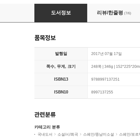
동물들의 인간 심판
도서정보
리뷰/한줄평
(7/6)
품목정보
발행일
2017년 07월 17일
쪽수, 무게, 크기
248쪽 | 346g | 152*225*20
ISBN13
9788997137251
ISBN10
8997137255
관련분류
카테고리 분류
국내도서
소설/시/희곡
스페인/중남미소설
스페인/포르