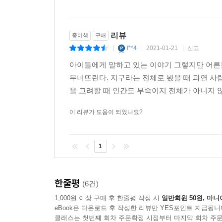
해하는 사람들의 모습이 걸린 광고가 보입니다. 더 
다른 동물과는 구별되는 인간의 능력은 이성이니 지
리뷰
종이책
구매
갖고 태어나 정해진 행동을 하는데 인간은 다른 종
f**4
2021-01-21
신고
|
|
|
아이들에게 말하고 있는 이야기 그렇지만 어른
모든 피조물은 동등합니다. 우리는 모두 삶을 사랑
무너뜨린다. 지구라는 전체로 봤을 때 과연 사
야 하고 더 고귀하다고 스스로 믿으면서 우리를 
을 고려할 때 인간도 부속이지 전체가 아니지 
니다. 인간은 자신들이 가장 뛰어나다고 믿는데, 인
이 리뷰가 도움이 되었나요?
인간이 강아지와 고양이 새끼를 쓰다듬으며 아끼면
생산하는 나쁜 공장에서 벌어지는 잔인한 일에 대해
1
니라, 알고 싶어 하지 않는다는 겁니다. 그들은 게
인간은 아프리카 사바나에서 출현한 지 얼마 되지 않
한줄평
(6건)
구의 동식물을 지배하기 시작하고 나서 고작 만 번
1,000원 이상 구매 후 한줄평 작성 시
일반회원 50원, 마니
확인해 보고 싶어 합니다. 시험과 실험을 통해 상
eBook은 다운로드 후 작성한 리뷰만 YES포인트 지급됩니
사악해서 그런 걸까요? 아니면 자신에게 주어진 큰
클래스는 첫번째 회차 주문확정 시점부터 마지막 회차 주문