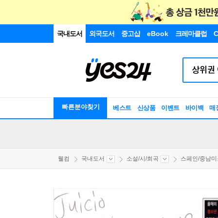
국내도서
외국도서
중고샵
eBook
크레마클럽
C
빠른분야찾기
베스트
신상품
이벤트
바이백
매
웰컴
국내도서
소설/시/희곡
스페인/중남미소