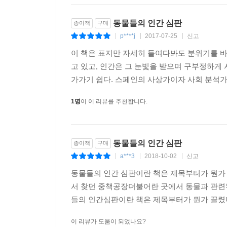
동물들의 인간 심판
종이책
구매
벌레는 놀랍고 생명력이 강한 존재인데 인간들은 유독
p****j
2017-07-25
신고
|
|
|
다’고 말하기도 합니다.
이 책은 표지만 자세히 들여다봐도 분위기를 바
인간들은 소행성일 뿐 아니라 공룡이기도 합니다.
고 있고, 인간은 그 눈빛을 받으며 구부정하게 
소행성처럼 모든 생명의 그물망을 찢어놓고 수많은
가가기 쉽다. 스페인의 사상가이자 사회 분석가
1명
이 이 리뷰를 추천합니다.
발타사르 그라시안의 산문집인 《비평》의 일부분을 
최고 기술공은 세상이라는 가장 큰 공간을 만들었다
모았다. 지역을 보여 주면서 살고 싶은 곳을 선택하
동물들의 인간 심판
을, 뱅어는 강을, 개구리는 물웅덩이를 보고 만족했
종이책
구매
a***3
2018-10-02
신고
인간이 보기에는 그렇게 좁아 보였던 것이다.’
|
|
|
동물들의 인간 심판이란 책은 제목부터가 뭔가
동물은 행복 아픔, 굶주림, 두려움을 겪지 않는 자
서 찾던 중책공장더불어란 곳에서 동물과 관련된
스스로를 고문하기 때문입니다.
들의 인간심판이란 책은 제목부터가 뭔가 끌렸다
이 리뷰가 도움이 되었나요?
인간은 더 잘생기고, 건강하고, 힘이 세면 더 행복