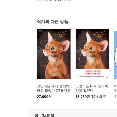
작가의 다른 상품
고양이는 내게 행복하
고양이는 내게 행복하
라고 말했다 (큰글자도
라고 말했다
기
서)
27,000
원
13,950
원
(10% 할인)
1
역 :
김유경