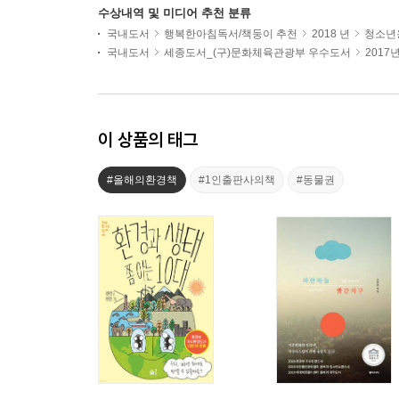
수상내역 및 미디어 추천 분류
국내도서
행복한아침독서/책둥이 추천
2018 년
청소년용
국내도서
세종도서_(구)문화체육관광부 우수도서
2017
이 상품의 태그
#올해의환경책
#1인출판사의책
#동물권