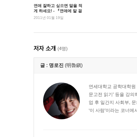
연애 잘하고 싶으면 말을 적
게 하세요! - 『연애에 말 걸
기』 명로진
2011년 01월 19일
저자 소개
(4명)
글 :
명로진
(明魯鎭)
연세대학교 공학대학원 테
문고전 읽기’ 등을 강
업 후 일간지 사회부, 
‘이 사람’이라는 코너에