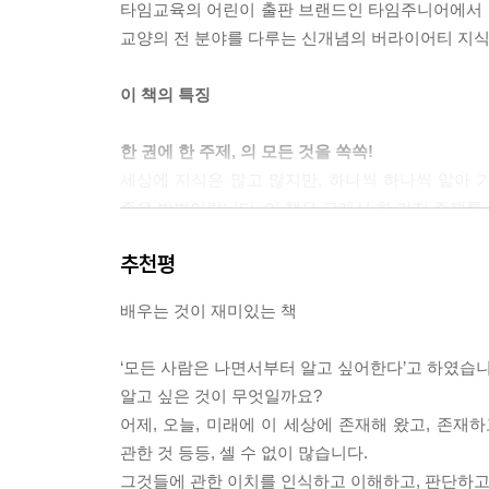
타임교육의 어린이 출판 브랜드인 타임주니어에서 공들여
교양의 전 분야를 다루는 신개념의 버라이어티 지식
이 책의 특징
한 권에 한 주제, 의 모든 것을 쏙쏙!
세상에 지식은 많고 많지만, 하나씩 하나씩 알아
좋은 방법이랍니다. 이 책은 그래서 한 가지 주제를
추천평
퀴즈를 풀다 보면 어느새 한 권이 뚝딱!
이 책은 퀴즈 형식으로 여러분의 호기심과 상상력
배우는 것이 재미있는 책
읽으면 재미도 있고, 지식도 쏙쏙 들어온답니다. 5
‘모든 사람은 나면서부터 알고 싶어한다’고 하였습니
독특한 캐릭터의 활약, 유쾌함이 가득!
알고 싶은 것이 무엇일까요?
이 책에는 멋쟁이 뽈랄라 아저씨, 현태준 선생님의
어제, 오늘, 미래에 이 세상에 존재해 왔고, 존재하
개성 있어요. 까불까불~ 꼬불꼬불~, 그래서 읽는 
관한 것 등등, 셀 수 없이 많습니다.
그것들에 관한 이치를 인식하고 이해하고, 판단하고,