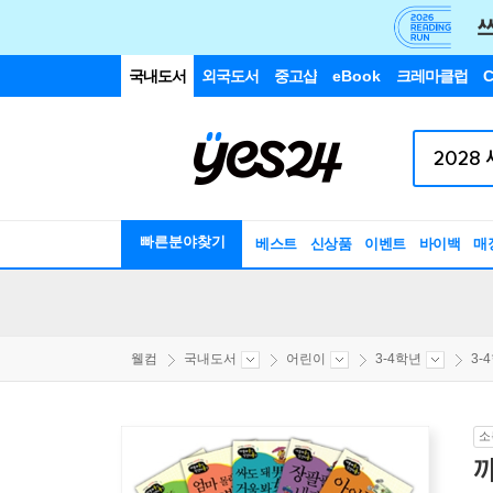
국내도서
외국도서
중고샵
eBook
크레마클럽
C
빠른분야찾기
베스트
신상품
이벤트
바이백
매
웰컴
국내도서
어린이
3-4학년
3-
소