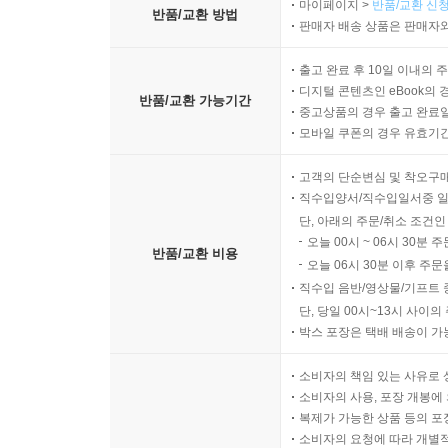
어린이들이 경제에 대해 알고 싶어 하는 모든 이야기
마이페이지 >
반품/교환 신청
반품/교환 방법
판매자 배송 상품은 판매자와
'다이아몬드가 물보다 훨씬 비싼 이유는?', '우리
은행을 중앙은행이라고 하는데 우리나라의 중앙은행
출고 완료 후 10일 이내의 
더욱 높이도록 했습니다.
디지털 콘텐츠인 eBook의 
반품/교환 가능기간
중고상품의 경우 출고 완료일
모바일 쿠폰의 경우 유효기간(
고객의 단순변심 및 착오구
직수입양서/직수입일서중 일
단, 아래의 주문/취소 조건인
오늘 00시 ~ 06시 30분 
반품/교환 비용
오늘 06시 30분 이후 주문
직수입 음반/영상물/기프트 
단, 당일 00시~13시 사이
박스 포장은 택배 배송이 가
소비자의 책임 있는 사유로 
소비자의 사용, 포장 개봉에 
복제가 가능한 상품 등의 포장을 
소비자의 요청에 따라 개별