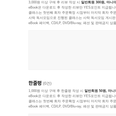
3,000원 이상 구매 후 리뷰 작성 시
일반회원 300원, 마니아
그러니까 놀리지 말고 내 이름을 잘 기억해 두렴.
eBook은 다운로드 후 작성한 리뷰만 YES포인트 지급됩니
알겠지용?
클래스는 첫번째 회차 주문확정 시점부터 마지막 회차 주문
사락 독서모임으로 진행된 클래스는 사락 독서모임 게시판
eBook 페이백, CD/LP, DVD/Blu-ray, 패션 및 판매금
1권 독님만세 : 호기심과 학습을 동시에 채울 수 있
《독(dog)님만세》는 어린이들이 개에 대해 알고 
기발한 생각을 일깨워 줄 수 있는 내용으로 채워져
어린이들에게 개에 대한 정보를 알려 주는 방법도 새
높이도록 했다. 더구나 이들 내용은 사전식 설명이 
이 책을 통해 지금까지 우리가 잘 알지 못했던 재미
물론 개가 자주 걸리는 병 등에 대한 정보도 알려 주
개를 기르기 싫다고 말하는 엄마, 아빠가 이 책을 읽
한줄평
(0건)
1,000원 이상 구매 후 한줄평 작성 시
일반회원 50원, 마니
2권 엄마몰래 PC방 : 컴퓨터와 쉽게 친해질 수 있는
eBook은 다운로드 후 작성한 리뷰만 YES포인트 지급됩니
클래스는 첫번째 회차 주문확정 시점부터 마지막 회차 주문
eBook 페이백, CD/LP, DVD/Blu-ray, 패션 및 판매금
세상에 태어난 지 겨우 60년밖에 되지 않았는데도 
인터넷에서 채팅도 할 수 없다.