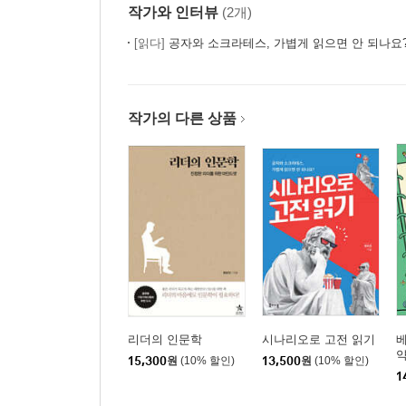
작가와 인터뷰
(2개)
[읽다]
공자와 소크라테스, 가볍게 읽으면 안 되나요
작가의 다른 상품
리더의 인문학
시나리오로 고전 읽기
베
약
15,300
원
(10% 할인)
13,500
원
(10% 할인)
1