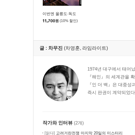
이번엔 울릉도·독도
11,700
원
(10% 할인)
글 :
차무진
(차영훈, 라임라이트)
1974년 대구에서 태어
『해인』의 세계관을 확장
『인 더 백』은 대중성
즉시 판권이 계약되었다.
작가와 인터뷰
(2개)
[읽다]
고려거란전쟁 마지막 20일의 미스터리