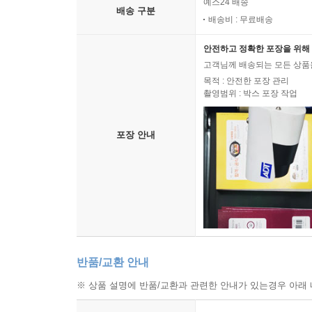
예스24 배송
화장실에 얽힌 《싸도 돼 男 거울 봐 女》를 읽고
배송 구분
배송비 : 무료배송
공간이라고만 생각하지는 않을 것이다.
안전하고 정확한 포장을 위해 
4권 장팔팔 내과 : 학습의 재미를 알게 해주는 책
고객님께 배송되는 모든 상품을
목적 : 안전한 포장 관리
촬영범위 : 박스 포장 작업
누구나 자라면서 자신과 주위 사람들의 몸에 대해 궁
신체 기관 자체 등에 알고 싶은 것이 너무나 많다.
시중에 이런 궁금증을 설명해 주는 책은 많이 있다.
포장 안내
그에 반해 《장팔팔 내과》는 그야말로 흥미진진하
공부를 잘하려면 뇌가 건강해야 하고, 운동을 잘하
한다. 뇌도 쉬어야 하기 때문이다. 잠을 잘 자지 
한다.
이런 이야기뿐만이 아니다. 어린이들의 호기심을 채
이렇게 재미있는 퀴즈 형태를 통해 우리 몸을 살펴
반품/교환 안내
5권 아이쿠 머니! : 경제에 대한 쉽고 재밌는 지식으
※ 상품 설명에 반품/교환과 관련한 안내가 있는경우 아래 