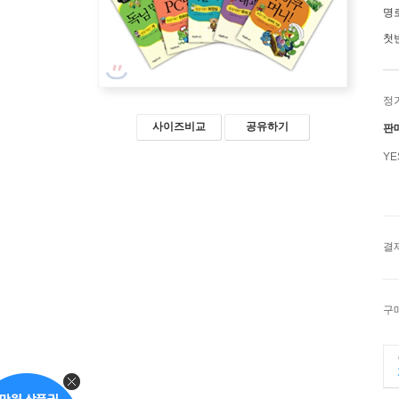
명
첫
정
사이즈비교
공유하기
판
Y
결
구