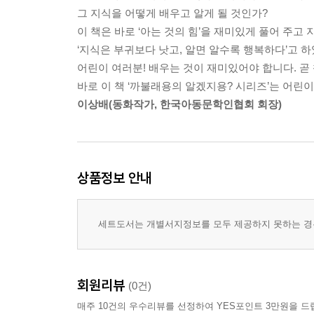
캐릭터소개
그 지식을 어떻게 배우고 알게 될 것인가?
이 책은 바로 ‘아는 것의 힘’을 재미있게 풀어 주고
까불래용
‘지식은 부귀보다 낫고, 알면 알수록 행복하다’고 
안녕? 나는 ‘까불래용’이라고 해. 모르는 사람들은 
어린이 여러분! 배우는 것이 재미있어야 합니다. 곧
돌연변이 카멜레온이라고 생각하지만 이래 봬도 용
바로 이 책 ‘까불래용의 알겠지용? 시리즈’는 어린이
뼈대 있는 가문에서 태어났다는 얘기야. 나는 변신의
이상배(동화작가, 한국아동문학인협회 회장)
몸의 색깔은 물론이고 모양도 자유자재로 바꿀 수 있
못하는 게 없고 모르는 게 없는 만능선수라고나 할
나는 뭐든지 궁금한 게 있으면 어디든지 출동하는 
참, 한 가지 알려줄게 있는데 나는 아이들이 흘리는 
상품정보 안내
그러니 재미있게 책을 보다가 깜빡하고 침 흘리거나
꼬불래용
세트도서는 개별서지정보를 모두 제공하지 못하는 경우
윙~! 나는 까불래용의 친구, ‘꼬불래용’이야.
까불래용과 함께 세상 모든 궁금증과 호기심의 대
내 모습이 언뜻 모기나 똥파리처럼 보여도 알고 보
회원리뷰
(0건)
잠자리는 영어로 드래곤플라이(dragonfly)라고 하
매주 10건의 우수리뷰를 선정하여 YES포인트 3만원을 드
용이라는 뜻이잖아. 내 이름이 용으로 끝나는 이유가