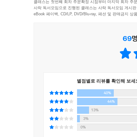
클래스는 첫번째 회차 주문확정 시점부터 마지막 회차 주문
사락 독서모임으로 진행된 클래스는 사락 독서모임 게시판
타인을 이해하고 사랑하는 또하나의 방식
eBook 페이백, CD/LP, DVD/Blu-ray, 패션 및 판매금
_우리 모두는 낯선 우주의 고독한 떠돌이 소년
69
명
사실 나는 위로를 잘 믿지 않는다. 어설픈 위안
변함없다. 하지만 이런 생각도 하게 되었다. 시간
변형되고 식고 다시 덥혀지며 엄청나게 큰 것이 아
말이다. _‘작가의 말’ 중에서
은희경은 출세작인 『새의 선물』에서부터 최근의
별점별로 리뷰를 확인해 보세
관찰력을 바탕으로 현대인의 삶의 조건을 예리하게
40%
냉소와 위악으로 포장되어 있지만, 한 꺼풀 벗겨
방식으로 이해하려는 다른 몸짓. 그것이 아니었을까.
44%
그래서 결국은 자신까지를 위로하고 오직, 살아가는
13%
3%
“작가로 데뷔한 지 15년 됐는데, 제 자신이 자꾸
0%
것을 발견해내고 불편하게 만드는 것이라고 생각하