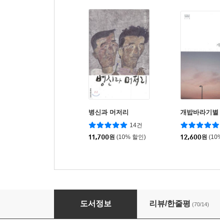
병신과 머저리
개밥바라기별
14건
11,700
원
(10% 할인)
12,600
원
(10
소년을 위로해줘
도서정보
리뷰/한줄평
(70/14)