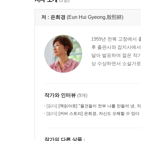
저 :
은희경
(Eun Hui Gyeong,殷熙耕)
1959년 전북 고창에서
후 출판사와 잡지사에서
달아 발표하여 젊은 작가
상 수상하면서 소설가로서
작가와 인터뷰
(9개)
[읽다]
[책읽아웃] "물건들이 전부 나를 만들어 낸, 지나간 시간들이
[읽다]
[커버 스토리] 은희경, 자신도 오해할 수 있다
작가의 다른 상품