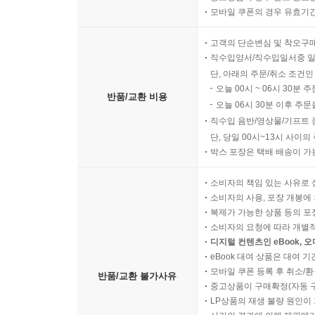
모바일 쿠폰의 경우 유효기간(
고객의 단순변심 및 착오구
직수입양서/직수입일서중 일
단, 아래의 주문/취소 조건인
오늘 00시 ~ 06시 30분 
반품/교환 비용
오늘 06시 30분 이후 주문
직수입 음반/영상물/기프트 
단, 당일 00시~13시 사이
박스 포장은 택배 배송이 가
소비자의 책임 있는 사유로 
소비자의 사용, 포장 개봉에 
복제가 가능한 상품 등의 포장을 
소비자의 요청에 따라 개별
디지털 컨텐츠인 eBook, 
eBook 대여 상품은 대여 기
모바일 쿠폰 등록 후 취소/환
반품/교환 불가사유
중고상품이 구매확정(자동 
LP상품의 재생 불량 원인이 기