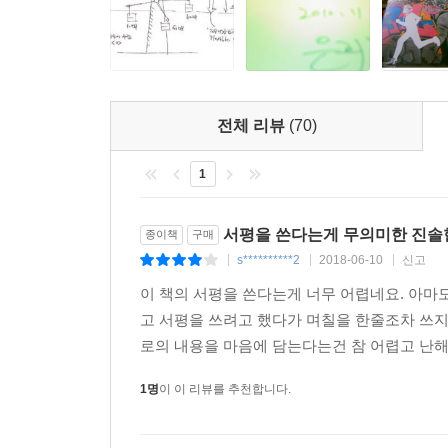
여름부터 겨울까지, 그리고 봄눈이 내리는 새로운
시작된다. 그리고 책장을 덮고 나면 우리는, 조금쯤
이 소설 속 인물들이 고독하지만 유쾌하고 불안하
현실에 가깝기 때문에 오히려 낯설게 느껴지는 
전체 리뷰
(70)
엉뚱하게 비칠지도 모르지만 이 세계의 개인으로서 타
1
서평을 쓴다는게 무의미한 진솔
종이책
구매
s**********2
2018-06-10
신고
|
|
|
이 책의 서평을 쓴다는게 너무 어렵네요. 아마
고 서평을 쓰려고 했다가 며칠을 한줄조차 쓰
로의 내용을 마음에 담는다는건 참 어렵고 난해한
1명
이 이 리뷰를 추천합니다.