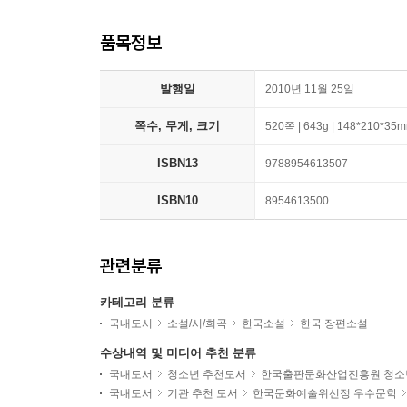
품목정보
발행일
2010년 11월 25일
쪽수, 무게, 크기
520쪽 | 643g | 148*210*35
ISBN13
9788954613507
ISBN10
8954613500
관련분류
카테고리 분류
국내도서
소설/시/희곡
한국소설
한국 장편소설
수상내역 및 미디어 추천 분류
국내도서
청소년 추천도서
한국출판문화산업진흥원 청소
국내도서
기관 추천 도서
한국문화예술위선정 우수문학