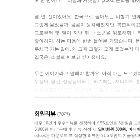
오 년 만이다. 『비밀과 거짓말』(2005, 문학동네
몇 년 전이었어요. 한국으로 돌아오는 비행기 안에서
그렇게 울었을까. 곰곰이 생각해봤지만, 복합적이고
그로부터 몇 달이 지난 뒤 〈소년을 위로해줘〉라
좋아하지, 하는 마음에 한번 들어본 거였습니다. 듣
우체국 가는 길에, 왜 그때 그렇게 오래 울었는지 
결국은, 소설로 써보고 싶어졌어요.
무슨 이야기라고 말해야 할까요. 아직 다는 모르겠
우정이 담긴 성장담이라고 하기에는 지나치게 환
등장하겠지만 모두 소년이라고 할 수 있을 것 같아요
이 소설을 쓰기로 한 것이 2005년이었습니다. 드
있겠지. 약간의 수사를 사용해도 된다면요, 출근을 
회원리뷰
_‘연재를 시작하며’(이 소설은 2010년 1월부터 
(70건)
매주 10건의 우수리뷰를 선정하여 YES포인트 3만원을 드
3,000원 이상 구매 후 리뷰 작성 시
일반회원 300원, 마니아
꼬박 오 년 동안, 단 하루도 작가를 퇴근시킨 적이
eBook은 다운로드 후 작성한 리뷰만 YES포인트 지급됩니
가까이 글을 써온 작가가 이토록 붙들려 있던 이야기