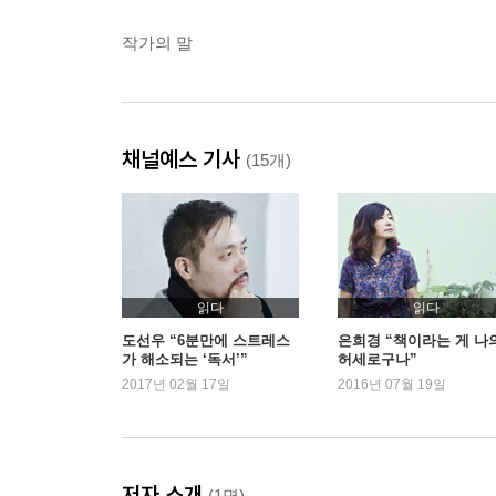
작가의 말
채널예스 기사
(15개)
읽다
읽다
도선우 “6분만에 스트레스
은희경 “책이라는 게 나
가 해소되는 ‘독서’”
허세로구나”
2017년 02월 17일
2016년 07월 19일
저자 소개
(1명)