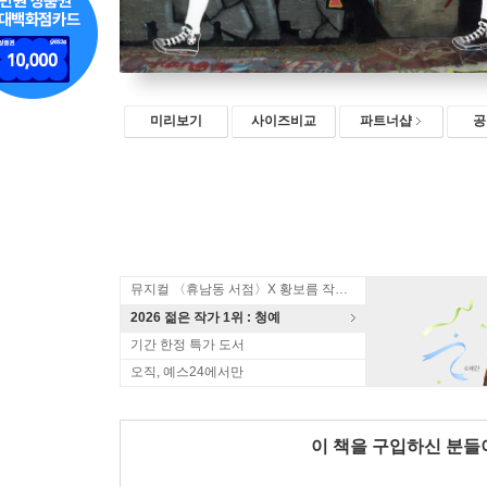
미리보기
사이즈비교
파트너샵
공
뮤지컬 〈휴남동 서점〉X 황보름 작가 북토크
2026 젊은 작가 1위 : 청예
기간 한정 특가 도서
오직, 예스24에서만
이 책을 구입하신 분