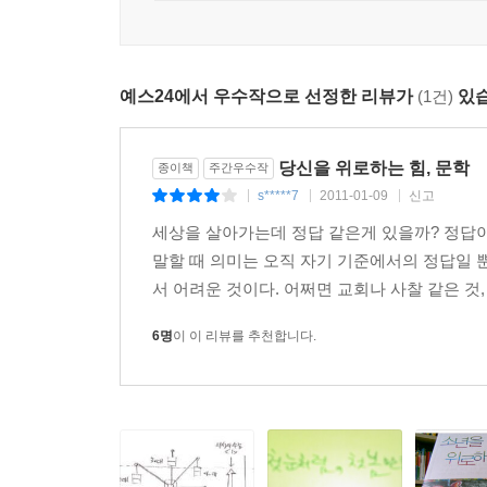
장편소설 『새의 선물』을 썼던 그 서툴고 불안하고 미
첫 소설 『새의 선물』의 주인공이 어른의 눈을 
예스24에서 우수작으로 선정한 리뷰가
(1건)
있습
주인공은 열일곱 살 고등학생 연우다. 힙합을 즐기는
“아들이 즐겨듣는 힙합 노래를 듣고 제가 경직돼
당신을 위로하는 힘, 문학
종이책
주간우수작
진실된 힘과 에너지를 느꼈습니다. 소설은 굉장히
s*****7
2011-01-09
신고
|
|
|
도전을 해보려고요.” _경향신문 2009. 8
세상을 살아가는데 정답 같은게 있을까? 정답이
말할 때 의미는 오직 자기 기준에서의 정답일 
“힙합이란 장르가 기본적으로 사회에 대한 불만을
서 어려운 것이다. 어쩌면 교회나 사찰 같은 것,
구상하고 있어요. 소설이 어떤 모습으로 태어날지는 
6명
이 이 리뷰를 추천합니다.
★
연우는 이혼한 엄마와 단둘이 사는 평범한 소년이다
헤드폰에서 흘러나오는 낯선 음악, 어느새 비트에
두렵기만 한 소녀 채영과의 만남, 떨림, 첫사랑, 외