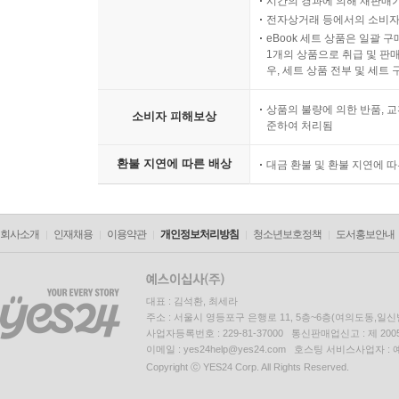
시간의 경과에 의해 재판매가
전자상거래 등에서의 소비자
eBook 세트 상품은 일괄 
1개의 상품으로 취급 및 판매
우, 세트 상품 전부 및 세트
상품의 불량에 의한 반품, 교
소비자 피해보상
준하여 처리됨
환불 지연에 따른 배상
대금 환불 및 환불 지연에 
회사소개
인재채용
이용약관
개인정보처리방침
청소년보호정책
도서홍보안내
대표 : 김석환, 최세라
주소 : 서울시 영등포구 은행로 11, 5층~6층(여의도동,일신
사업자등록번호 : 229-81-37000 통신판매업신고 : 제 200
이메일 : yes24help@yes24.com 호스팅 서비스사업자 :
Copyright ⓒ YES24 Corp. All Rights Reserved.