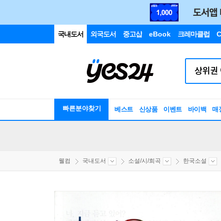
국내도서
외국도서
중고샵
eBook
크레마클럽
C
빠른분야찾기
베스트
신상품
이벤트
바이백
매
웰컴
국내도서
소설/시/희곡
한국소설