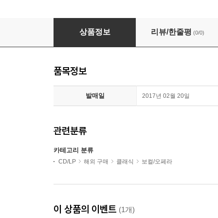
안젤라 게오르규 - 코벤트 가든 실황 (Angela Gheorghi
상품정보
리뷰/한줄평
(0/0)
품목정보
발매일
2017년 02월 20일
관련분류
카테고리 분류
CD/LP
해외 구매
클래식
보컬/오페라
이 상품의 이벤트
(1개)