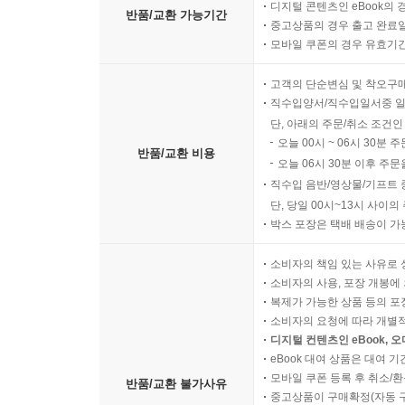
디지털 콘텐츠인 eBook의 
반품/교환 가능기간
중고상품의 경우 출고 완료일
모바일 쿠폰의 경우 유효기간(
고객의 단순변심 및 착오구
직수입양서/직수입일서중 일
단, 아래의 주문/취소 조건인
오늘 00시 ~ 06시 30분 
반품/교환 비용
오늘 06시 30분 이후 주문
직수입 음반/영상물/기프트 
단, 당일 00시~13시 사이
박스 포장은 택배 배송이 가
소비자의 책임 있는 사유로 
소비자의 사용, 포장 개봉에 
복제가 가능한 상품 등의 포장을 
소비자의 요청에 따라 개별
디지털 컨텐츠인 eBook, 
eBook 대여 상품은 대여 기
모바일 쿠폰 등록 후 취소/환
반품/교환 불가사유
중고상품이 구매확정(자동 