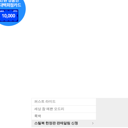
퍼스트 라이드
세상 참 예쁜 오드리
룩백
스틸북 한정판 판매알림 신청