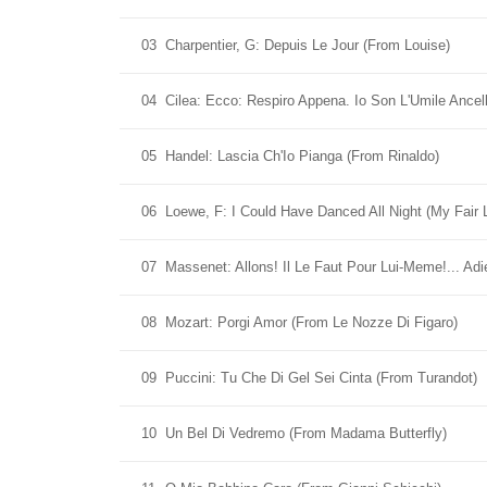
03
Charpentier, G: Depuis Le Jour (From Louise)
04
Cilea: Ecco: Respiro Appena. Io Son L'Umile Ancel
05
Handel: Lascia Ch'Io Pianga (From Rinaldo)
06
Loewe, F: I Could Have Danced All Night (My Fair 
07
Massenet: Allons! Il Le Faut Pour Lui-Meme!... Ad
08
Mozart: Porgi Amor (From Le Nozze Di Figaro)
09
Puccini: Tu Che Di Gel Sei Cinta (From Turandot)
10
Un Bel Di Vedremo (From Madama Butterfly)