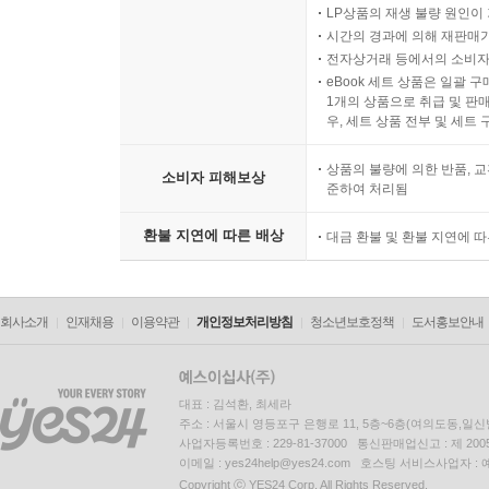
LP상품의 재생 불량 원인이 기
시간의 경과에 의해 재판매가
전자상거래 등에서의 소비자
eBook 세트 상품은 일괄 
1개의 상품으로 취급 및 판매
우, 세트 상품 전부 및 세트
상품의 불량에 의한 반품, 교
소비자 피해보상
준하여 처리됨
환불 지연에 따른 배상
대금 환불 및 환불 지연에 
회사소개
인재채용
이용약관
개인정보처리방침
청소년보호정책
도서홍보안내
대표 : 김석환, 최세라
주소 : 서울시 영등포구 은행로 11, 5층~6층(여의도동,일신
사업자등록번호 : 229-81-37000 통신판매업신고 : 제 200
이메일 : yes24help@yes24.com 호스팅 서비스사업자 :
Copyright ⓒ YES24 Corp. All Rights Reserved.