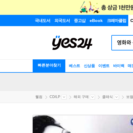
국내도서
외국도서
중고샵
eBook
크레마클럽
C
빠른분야찾기
베스트
신상품
이벤트
바이백
매
웰컴
CD/LP
해외 구매
클래식
보컬