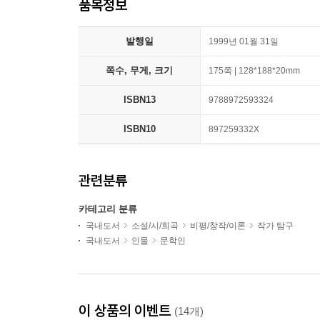
품목정보
발행일
1999년 01월 31일
쪽수, 무게, 크기
175쪽 | 128*188*20mm
ISBN13
9788972593324
ISBN10
897259332X
관련분류
카테고리 분류
국내도서
소설/시/희곡
비평/창작/이론
작가 탐구
국내도서
인물
문학인
이 상품의 이벤트
(14개)