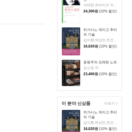
슈테판 츠바이크 저/안인희 역
24,300
원
(10% 할인)
히가시노 게이고 추리
의 기술
김이환,박상민,전건우,정명섭,조동신 저
16,020
원
(10% 할인)
윤동주의 오래된 노트
김신정 저
23,400
원
(10% 할인)
이 분야 신상품
더보기
히가시노 게이고 추리
의 기술
김이환,박상민,전건우,정명섭,조동신 저
16,020
원
(10% 할인)