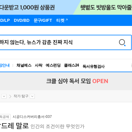
D/LP
DVD/BD
문구
/GIFT
티켓
장안내
채널예스
사락
예스펀딩
클래스24
독서유형검사
RBTI Lab
독서유형검사
크클 심야 독서 모임
OPEN
론
작가 탐구
시공디스커버리총서-037
득공제
앙드레 말로
인간의 조건이란 무엇인가