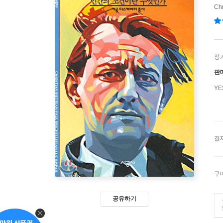
Ch
정
판
Y
결
구
공유하기