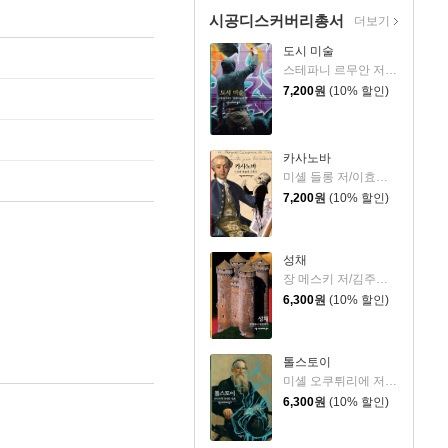
시공디스커버리총서
더보기
도시 미술
스테파니 르무안 저/김주경 역
7,200
원
(10% 할인)
카사노바
미셸 들롱 저/이효숙 역
7,200
원
(10% 할인)
성채
장 메스키 저/김주경 역
6,300
원
(10% 할인)
톨스토이
미셸 오쿠튀리에 저/김주경 역
6,300
원
(10% 할인)