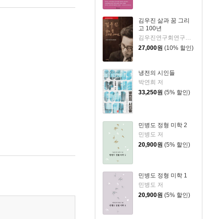
김우진 삶과 꿈 그리
고 100년
김우진연구회연구총서간행위원회 저
27,000
원
(10% 할인)
냉전의 시인들
박연희 저
33,250
원
(5% 할인)
민병도 정형 미학 2
민병도 저
20,900
원
(5% 할인)
민병도 정형 미학 1
민병도 저
20,900
원
(5% 할인)