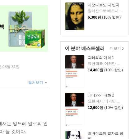
레오나르도 다 빈치
알레산드로 베초시 저/김교신 역
6,300
원
(10% 할인)
이 분야 베스트셀러
더보기
괴테와의 대화 1
요한 페터 에커만 저/장희창 역
년 08월 31일
14,400
원
(10% 할인)
펼쳐보기
괴테와의 대화 2
요한 페터 에커만 저/장희창 역
12,600
원
(10% 할인)
에서는 앙드레 말로의 인
아 둘 것이다.
츠바이크의 발자크 평
전