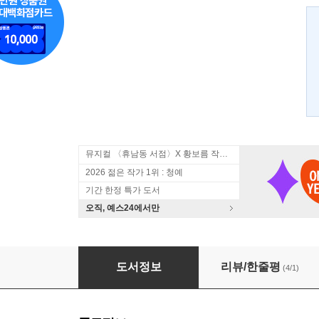
뮤지컬 〈휴남동 서점〉X 황보름 작가 북토크
2026 젊은 작가 1위 : 청예
기간 한정 특가 도서
오직, 예스24에서만
앙드레 말로
도서정보
리뷰/한줄평
(4/1)