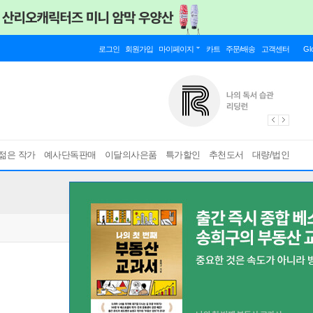
로그인
회원가입
마이페이지
카트
주문/배송
고객센터
Gl
젊은 작가
예사단독판매
이달의사은품
특가할인
추천도서
대량/법인