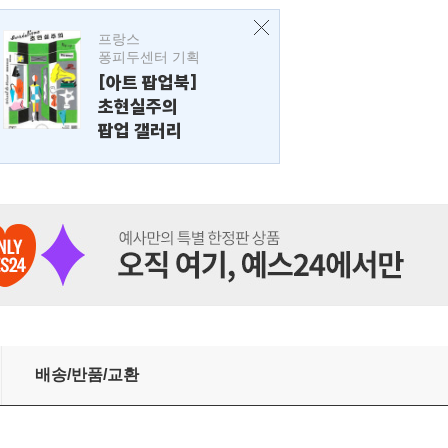
프랑스
퐁피두센터 기획
[아트 팝업북]
초현실주의
팝업 갤러리
배송/반품/교환