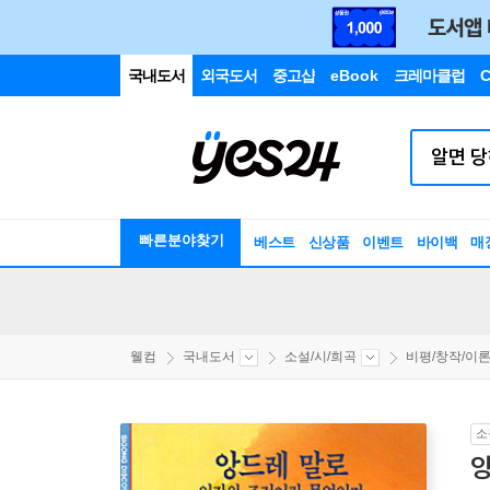
국내도서
외국도서
중고샵
eBook
크레마클럽
C
빠른분야찾기
베스트
신상품
이벤트
바이백
매
웰컴
국내도서
소설/시/희곡
비평/창작/이
소