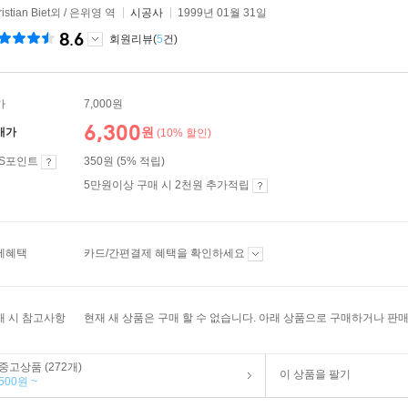
ristian Biet외 / 은위영 역
시공사
1999년 01월 31일
8.6
회원리뷰(
5
건)
가
7,000원
6,300
원
매가
(10% 할인)
ES포인트
350원 (5% 적립)
5만원이상 구매 시 2천원 추가적립
제혜택
카드/간편결제 혜택을 확인하세요
매 시 참고사항
현재 새 상품은 구매 할 수 없습니다. 아래 상품으로 구매하거나 판매
중고상품 (272개)
이 상품을 팔기
500원 ~