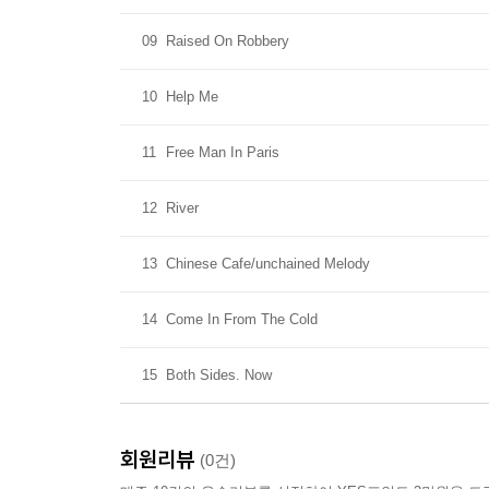
09
Raised On Robbery
10
Help Me
11
Free Man In Paris
12
River
13
Chinese Cafe/unchained Melody
14
Come In From The Cold
15
Both Sides. Now
회원리뷰
(0건)