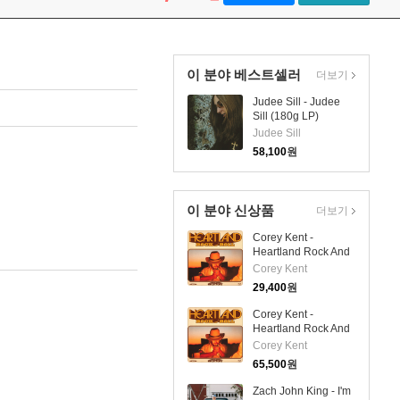
이 분야 베스트셀러
더보기
Judee Sill - Judee
Sill (180g LP)
Judee Sill
58,100
원
이 분야 신상품
더보기
Corey Kent -
Heartland Rock And
Roll (CD)
Corey Kent
29,400
원
Corey Kent -
Heartland Rock And
Roll (LP)
Corey Kent
65,500
원
Zach John King - I'm