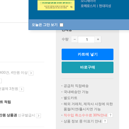
오늘은 그만 보기
판매중
수량
카트에 넣기
바로구매
 400건, 4만원 이상
공급처 직접배송
첫결제 3천원
국내배송만 가능
별도카트
인트 적립
해외 거래처, 제작사 사정에 의한
품절/지연/출시지연 가능
만원 상품권
신규발급시
직수입 취소수수료 30%안내
상품 정보 중 미표기 안내