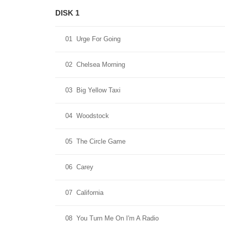
DISK 1
01
Urge For Going
02
Chelsea Morning
03
Big Yellow Taxi
04
Woodstock
05
The Circle Game
06
Carey
07
California
08
You Turn Me On I'm A Radio