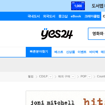
국내도서
외국도서
중고샵
eBook
크레마클럽
C
빠른분야찾기
베스트
신상품
이벤트
바이백
매
웰컴
CD/LP
해외 구매
POP
Count