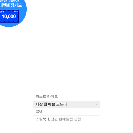
퍼스트 라이드
세상 참 예쁜 오드리
룩백
스틸북 한정판 판매알림 신청