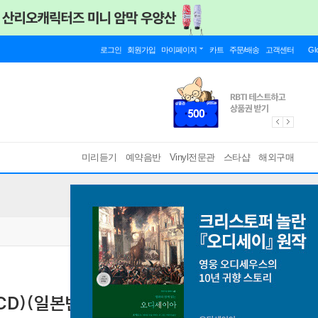
로그인
회원가입
마이페이지
카트
주문/배송
고객센터
Gl
미리듣기
예약음반
Vinyl전문관
스타샵
해외구매
M-CD)(일본반)