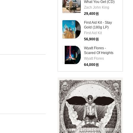
What You Get (CD)
Zach John King
29,400
원
First Aid Kit - Stay
Gold (180g LP)
First Aid Kit
56,900
원
Wyatt Flores -
Scared Of Heights
(LP)
Wyatt Flores
64,000
원