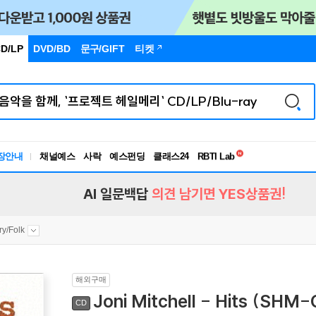
D/LP
DVD/BD
문구
/GIFT
티켓
독서유형검사
장안내
채널예스
사락
예스펀딩
클래스24
RBTI Lab
독서유형검사
AI 일문백답
의견 남기면 YES상품권!
ry/Folk
해외구매
Joni Mitchell - Hits (SH
CD