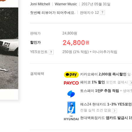
Joni Mitchell
Warner Music
2017년 05월 31일
첫번째 리뷰어가 되어주세요.
판매지수 12
판매가
24,800원
24,800
원
할인가
YES포인트
250원 (1% 적립) + 마니아추가적립
결제혜택
카카오페이
2,000원 즉시할인
일
페이코
1% 할인
포인트 결제시
토스페이
1만P 추첨 적립
+ 생애
예스24 현대카드
1~3% YES포
전월 실적 조건 없음
현대백화점카드
앱카드 발급시 1