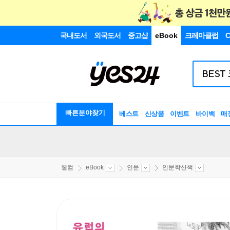
국내도서
외국도서
중고샵
eBook
크레마클럽
C
빠른분야찾기
베스트
신상품
이벤트
바이백
매
웰컴
eBook
인문
인문학산책