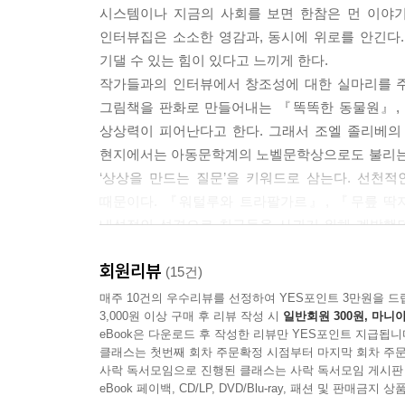
시스템이나 지금의 사회를 보면 한참은 먼 이야기
저는 우리가 쉽게 현실이라고 이름 붙이며 묘사하는 
인터뷰집은 소소한 영감과, 동시에 위로를 안긴다
이야기 아시죠? 각국에서 탐험대를 파견하는데 연구
기댈 수 있는 힘이 있다고 느끼게 한다.
우리는 우리가 믿는 것, 아는 것을 봅니다. 저에게
작가들과의 인터뷰에서 창조성에 대한 실마리를 주
점이 무척 다양할 수 있다는 것, 단 하나의 정답지
그림책을 판화로 만들어내는 『똑똑한 동물원』, 
--- p.109「‘치유하는 상상’ 클로드 퐁티」중에서
상상력이 피어난다고 한다. 그래서 조엘 졸리베의
현지에서는 아동문학계의 노벨문학상으로도 불리는
전 창의성이 그저 무언가를 할 용기를 의미한다고 생
‘상상을 만드는 질문’을 키워드로 삼는다. 선천적인
하는 생각, ‘실패해도 괜찮아. 별거 아냐’라고 말
때문이다. 『워털루와 트라팔가르』, 『무릎 딱
학교 쉬는 시간 때 가졌던 태도와 자세를 기억해내는
내성적인 성격으로 친구들을 사귀기 위해 계발했던 
내 앞에 있는 상황과 논다는 생각으로 덤비는 거죠.
정도로 아동문학계 고전의 반열에 오른 클로드 퐁
지금 노는 거야’라는 생각을 가지면 요리, 친구와의
회원리뷰
『어느 날 길에서 작은 선을 주웠어요』, 『나는 기
(15건)
--- p.145「‘작은 용기’ 세르주 블로크」중에서
해보도록 우선 질러보는 ‘작은 용기’를 꼽았다. ‘곰
매주 10건의 우수리뷰를 선정하여 YES포인트 3만원을 드
3,000원 이상 구매 후 리뷰 작성 시
일반회원 300원, 마니아
없었던 아이로 유년기를 회상하며 빈틈과 서투름에서
결점과 함께 창작한다는 건 다시 말해 ‘완벽하게 하려
eBook은 다운로드 후 작성한 리뷰만 YES포인트 지급됩니
론 말처럼 쉽지만은 않습니다. 지금도 여전히 좋아
클래스는 첫번째 회차 주문확정 시점부터 마지막 회차 주문
자기 믿음, 공감, 결점의 인정, 다르게 또 오래 보기
사락 독서모임으로 진행된 클래스는 사락 독서모임 게시판
게 이해하고 오히려 그 서투름에서 매력을 발견하면
작고 평범한 것에서 얻는 상상력의 실마리
eBook 페이백, CD/LP, DVD/Blu-ray, 패션 및 판매금
작자들 작품에서 감동받는 지점은 기계 같은 완벽성