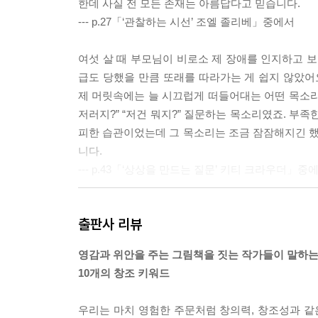
한데 사실 전 모든 존재는 아름답다고 믿습니다.
--- p.27「‘관찰하는 시선’ 조엘 졸리베」중에서
여섯 살 때 부모님이 비로소 제 장애를 인지하고 
급도 당했을 만큼 또래를 따라가는 게 쉽지 않았어
제 머릿속에는 늘 시끄럽게 떠들어대는 어떤 목소리가 
저러지?” “저건 뭐지?” 질문하는 목소리였죠. 부
피한 습관이었는데 그 목소리는 조금 잠잠해지긴 했지
니다.
--- p.43「‘상상을 만드는 질문’ 키티 크라우더」중
자기 안에 함몰되기보다 세상을 바라보고, 나와 다른
출판사 리뷰
야 한계를 조금씩 깨면서 성장할 수 있어요. 나 자
감 능력이 없으면 상상도 허약해질 수밖에 없답니다.
영감과 위안을 주는 그림책을 짓는 작가들이 말하
까?’ 하는 질문을 하도 많이 하니 나중에 ‘리타는
10개의 창조 키워드
하게 살아 숨 쉬었죠. 공감 능력은 상상에 숨을 불
--- p.85「‘공감의 쓸모’ 올리비에 탈레크」중에서
우리는 마치 영험한 주문처럼 창의력, 창조성과 같