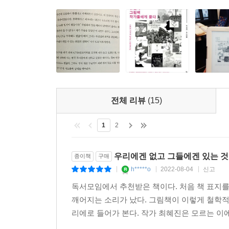
작가들이 내비치는 키워드들은 그림책의 세계관에 
자기가 뭘 좋아하는지, 뭘 하고 싶은지 어릴 때부터
뒤 제자리로 돌아오는 클로드 퐁티 스타일, 없어졌
고 탐험할 시간이 절대적으로 필요한 이유죠. 때때로
뭔가 남들과 다르거나 부족해 소외감을 느끼던 주
라 저에게 탐험할 시간을 주려고 온 것이에요. 일본
가치관이 일관된 서사 구조에 오롯이 배어나는 것이
겠는데’라는 답이 돌아왔죠. 그땐 제가 그림을 그릴
작가들의 대표작을 따로 꾸려 소개한다.
간을 쓰기로 결정한 거예요. 성숙해지려면 시간을 써
--- p.258「‘시간 사용법’ 이치카와 사토미」중에서
아이를 어떻게 키울지 고민하는 부모들에게 좋은 
지니고 잊지 않기를 바라는 마음이 들면서, 남들이
아버지가 지어놓은 비평의 감옥 안에서 힘들어했던
전체 리뷰
(15)
괜찮다는 안도감을 받게 되기 때문이다. 물론 동심과
단점을 대하는 태도예요. 예전엔 부족함을 어떻게 
철학도 큰 도움이 된다.
떤 한 가지 면에 미흡해도 다른 면에선 충분할 수 
1
2
더없이 창조적인 유럽의 그림책 작가들의 이야기
군가가 되려 하지 않고 비로소 저 자신으로, 제 자
것이다. 그림책에 관심이 없었던 독자들이라도, 그
우리에겐 없고 그들에겐 있는 것
종이책
구매
--- p.299「‘자기 믿음’ 베아트리체 알레마냐」중에서
h*****o
2022-08-04
신고
|
|
|
독서모임에서 추천받은 책이다. 처음 책 표지를
깨어지는 소리가 났다. 그림책이 이렇게 철학적
리에로 들어가 본다. 작가 최혜진은 모르는 이에