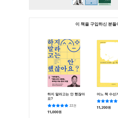
이 책을 구입하신 분
하지 말라고는 안 했잖아
어느 책 수선
요?
22건
11,200
원
11,000
원