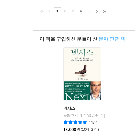
1
2
3
4
5
이 책을 구입하신 분들이 산
분야 연관 책
넥서스
유발 하라리 저/김명주 역
김영사
|
447건
18,000
원
(10% 할인)