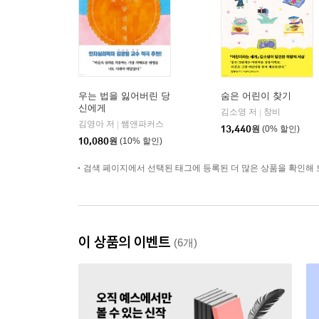
우는 법을 잃어버린 당
숨은 어린이 찾기
신에게
김소영 저
창비
|
김영아 저
쌤앤파커스
|
13,440
원
(0% 할인)
10,080
원
(10% 할인)
검색 페이지에서 선택된 태그에 등록된 더 많은 상품을 확인해 
이 상품의 이벤트
(6개)