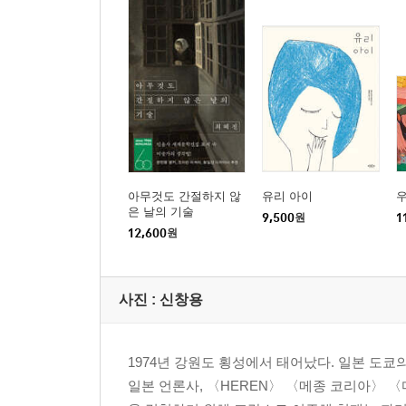
아무것도 간절하지 않
유리 아이
은 날의 기술
9,500
원
1
12,600
원
사진 : 신창용
1974년 강원도 횡성에서 태어났다. 일본 도쿄
일본 언론사, 〈HEREN〉 〈메종 코리아〉 