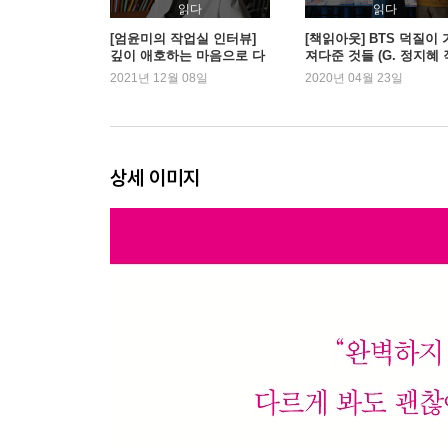
읽다
읽다
[엄윤미의 작업실 인터뷰]
[책읽아웃] BTS 덕질이 
깊이 애호하는 마음으로 다
져다준 것들 (G. 정지혜 
리를 놓는 일 - 최혜진 작가
가)
2021년 12월 08일
2020년 04월 23일
상세 이미지