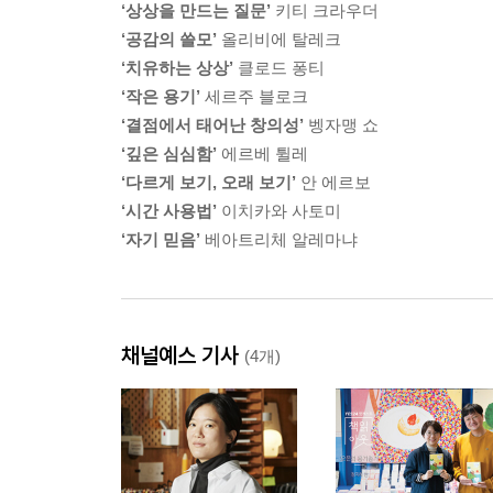
‘상상을 만드는 질문’
키티 크라우더
‘공감의 쓸모’
올리비에 탈레크
‘치유하는 상상’
클로드 퐁티
‘작은 용기’
세르주 블로크
‘결점에서 태어난 창의성’
벵자맹 쇼
‘깊은 심심함’
에르베 튈레
‘다르게 보기, 오래 보기’
안 에르보
‘시간 사용법’
이치카와 사토미
‘자기 믿음’
베아트리체 알레마냐
채널예스 기사
(4개)