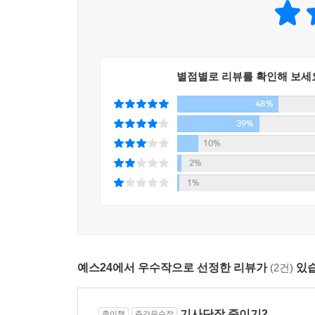
아키나리가 쓴 괴이담 『하루사메 이야기』가 직접
소설을 쓰고 싶었다”고 밝혔던 작품이다. 작가생활
느껴지는 이유다.
별점별로 리뷰를 확인해 보세
현실과 비현실이 절묘하게 융합된 모험담은 『태엽
48%
그에 더해 현대사 속 실제 사건을 접목시킨 것이 
나치 저항운동에 휘말렸고, 피아니스트였던 그의
39%
못하고 자살한다. 어떤 의도로 창작했는지, 왜 발
10%
거대한 부조리와 폭력에 맞서려한 노화가의 의지가
2%
동시에 그림이라는 수단을 통해 아마다 도모히코의
1%
심층적으로 그려졌다.
또한 ‘나’가 집을 나와 한 달여간 정처 없이 여행하
지역을 차로 여행했던 경험을 살려 소설 전반에 치
예스24에서 우수작으로 선정한 리뷰가
(2건)
있습
추상적 개념, 불교적 색채를 지닌 고전소설 등을 
“나이에서 오는 책임감과 함께, 새로운 것을 만들어
기사단장 죽이기2
종이책
주간우수작