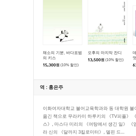
채소의 기분, 바다표범
오후의 마지막 잔디
의 키스
멋
13,500
원
(10% 할인)
멋
15,300
원
(10% 할인)
6
역 :
홍은주
이화여자대학교 불어교육학과와 동 대학원 불어
옮긴 책으로 무라카미 하루키의 《TV피플》 
스》, 마스다 미리의 《여탕에서 생긴 일》 《
라 신의 《달까지 3킬로미터》, 델핀 드...