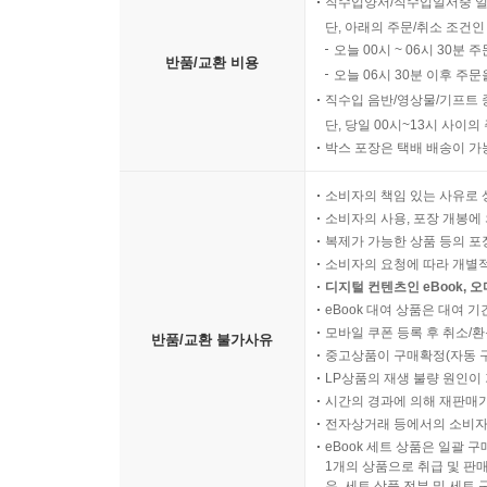
직수입양서/직수입일서중 일
단, 아래의 주문/취소 조건인
오늘 00시 ~ 06시 30분 
반품/교환 비용
오늘 06시 30분 이후 주문
직수입 음반/영상물/기프트 
단, 당일 00시~13시 사이
박스 포장은 택배 배송이 가
소비자의 책임 있는 사유로 
소비자의 사용, 포장 개봉에 
복제가 가능한 상품 등의 포장을 
소비자의 요청에 따라 개별
디지털 컨텐츠인 eBook, 
eBook 대여 상품은 대여 기
모바일 쿠폰 등록 후 취소/환
반품/교환 불가사유
중고상품이 구매확정(자동 
LP상품의 재생 불량 원인이 기
시간의 경과에 의해 재판매가
전자상거래 등에서의 소비자
eBook 세트 상품은 일괄 
1개의 상품으로 취급 및 판매
우, 세트 상품 전부 및 세트