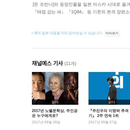
[돈 조반니]의 등장인물을 일본 아스카 시대로 옮겨
『태엽 감는 새』 『1Q84』 등 기존의 본격 장편
책의 일부 내용을 미리 읽어보실 수 있습니다.
미리보기
채널예스 기사
(11개)
읽다
읽다
2017년 노벨문학상, 주인공
『주진우의 이명박 추격
은 누구에게로?
기』 2주 연속 1위
2017년 09월 28일
2017년 09월 07일