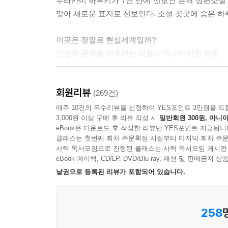
무라카미 하루키가 7년 만에 선보인 본격 장편소설
서도 보이지 않았다. 내 마음은 대체 어디에 있지?
맞아 새로운 표지로 선보인다. 소설 곳곳에 숨은 하
“마음은 기억 속에 있어. 이미지를 먹으며 살아가는 거야.”
이곳은 정말로 현실세계일까?
그는 비밀을 지님으로써 이 세상에서 자기 존재의 
인생의 공백을 메우려는 이들의 미스터리한 여정
것이다. --- 2권 p.568
삼십대 중반의 초상화가 ‘나’는 아내에게서 갑작
사람은 무언가를 정말 간절하게 원하면 그것을 성취할
회원리뷰
살던 산속 아틀리에에서 지내게 된다. 그리고 어느
(269건)
수 있다. 만약 간절히 염원한다면. 하지만 그것이 
모차르트 오페라 [돈 조반니]의 등장인물을 일본 아
매주 10건의 우수리뷰를 선정하여 YES포인트 3만원을 드
도 모른다. --- 2권 p.217~218
3,000원 이상 구매 후 리뷰 작성 시
일반회원 300원, 마니아
잇달아 일어난다. 골짜기 맞은편 호화로운 저택에
eBook은 다운로드 후 작성한 리뷰만 YES포인트 지급됩니
정체 모를 소리를 좇아 집 뒤편의 사당으로 가보
--- 본문 중에서
클래스는 첫번째 회차 주문확정 시점부터 마지막 회차 주문
의도적으로 지어놓은 듯한 원형의 석실이 드러난다. 
사락 독서모임으로 진행된 클래스는 사락 독서모임 게시판
모습과 똑같은, 수수께끼의 구덩이에서 풀려난 ‘이데
eBook 페이백, CD/LP, DVD/Blu-ray, 패션 및 판매금
낱권으로 등록된 리뷰가 포함되어 있습니다.
아내와의 이별, 그리고 고독한 여행, 구덩이와 
문학세계 속 독자적인 요소들이 집대성되어 있다. 
258
대변하고, 주인공 ‘나’와 멘시키, 그리고 멘시키와
한 스콧 피츠제럴드의 『위대한 개츠비』의 오마