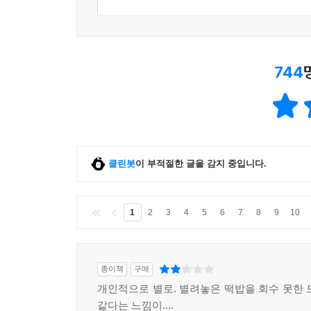
744
클린봇
이 부적절한 글을 감지 중입니다.
1
2
3
4
5
6
7
8
9
10
종이책
구매
개인적으로 별로. 별려놓은 떡밥을 회수 못한 
같다는 느낌이....