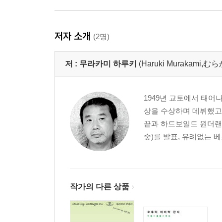
저자 소개
(2명)
저 :
무라카미 하루키
(Haruki Murakami
1949년 교토에서 태어
상을 수상하며 데뷔했고,
끝과 하드보일드 원더랜
숲)를 발표, 유례없는 
작가의 다른 상품