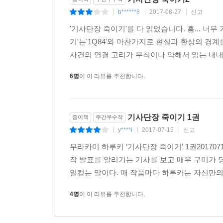
현실과 비현실, 실재와 관념의 경계를 꿰뚫는 이야
b******8
2017-08-27
신고
|
|
|
대범한 상상력으로 무장한 무라카미 하루키 월드의
'기사단장 죽이기'를 다 읽었습니다. 흠... 
기'는'1Q84'와 마찬가지로 현실과 환상의 
1979년 『바람의 노래를 들어라』로 군조신인문
사건의 연결 고리가 무척이나 약해서 읽는 내내
청춘의 전유물로 여겨지기도 했던 무라카미 하루키
무라카미 하루키가 지금까지 구축해온 작품세계를 
6명
이 이 리뷰를 추천합니다.
그렇듯이 한 사람의 예술가로서 내면 깊은 곳까
지니는지, 소설가가 안팎의 문제에 맞서 싸워나가
대답을 이 작품을 통해 확인할 수 있을 것이다.
기사단장 죽이기 1권
종이책
주간우수작
y****i
2017-07-15
신고
|
|
|
‘이것이 하루키다!’라고 말할 수 있는 요소가 전
무라카미 하루키 ‘기사단장 죽이기’ 1권2017
앨리스처럼. _북 아사히
작 발표를 알리기는 기사를 보고 매우 구미가 
일컫는 말이다. 매 작품마다 하루키는 자신만의 세
상실과 회복을 주제로 다른 세계를 경험하고 돌아오
산케이 뉴스
4명
이 이 리뷰를 추천합니다.
표면적인 줄거리를 따라갈 수도 있지만, 각 대화