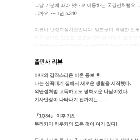
그날 기분에 따라 멋대로 이동하는 국경선처럼요. 그
니까요. --- 1권 p.340
이른바 난징학살사건입니다. 일본군이 격렬한 전투 
뒤의 살인도 있었죠. 포로를 관리할 여유가 없었던
부적인 수치는 역사학자들 사이에도 이론이 있지만,
중국인 사망자 수가 사십만 명이라는 설도 있고, 십
출판사 리뷰
까요? --- 2권 p.88
아내의 갑작스러운 이혼 통보 후,
늙는다는 것은 어쩌면 사람에게 죽음보다 더 뜻밖의
나는 산꼭대기 집에서 새로운 생활을 시작했다.
로(그리고 사회적으로) 더이상 존재하지 않아도 된다고, 
외딴섬처럼 고독하고도 평화로운 나날이었다.
기사단장이 나타나기 전까지는……
커다란 유리창에 얼굴을 대고 바깥에 펼쳐진 태평양을
으로 좇았다. 그토록 길고 아름다운 직선은 어떤 자
『1Q84』 이후 7년,
터였다. 이 세계는 무수한 생명과, 그리고 그것과 같은 수
무라카미 하루키의 모든 것이 여기 있다!
어떻게 해야 마음을 한곳에 잡아둘 수 있단 말인가