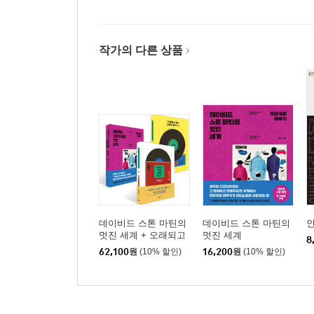
작가의 다른 상품
데이비드 스톤 마틴의
데이비드 스톤 마틴의
멋진 세계 + 오래되고
멋진 세계
8
멋진 클래식 레코드 1,2
62,100
원
(10% 할인)
16,200
원
(10% 할인)
세트