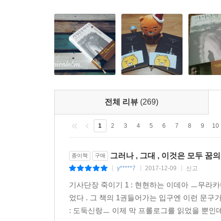
의도적으로 구축되어 있다. _요미우리 신문
장편소설은 트위터나 페이스북 같은 다양한 SNS와 
중요한 일입니다. 이야기라는 것은 즉각적인 효력
힘을 주고 싶다는 것이 저의 바람입니다.
_무라카미 하루키(아사히 신문 인터뷰, 2017.4.17.)
전체 리뷰
(269)
1
2
3
4
5
6
7
8
9
10
그러나 , 그대 , 이것은 모두 꿈
종이책
구매
y*****7
2017-12-09
신고
|
|
|
기사단장 죽이기 1 : 현현하는 이데아 ㅡ무라
었다 . 그 책의 1권들어가는 입구엔 이런 문구가쓰
: 도둑신랑ㅡ 이제 막 프롤로그를 읽었을 뿐인데 