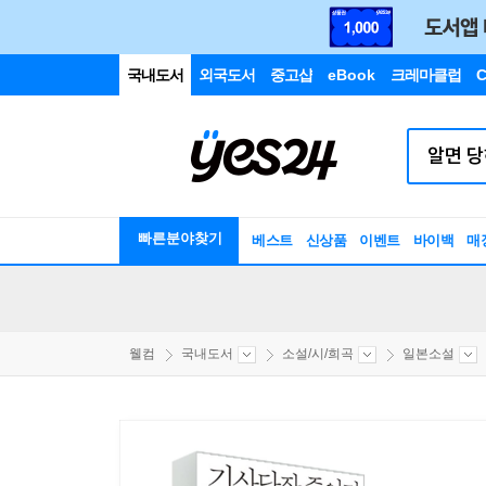
국내도서
외국도서
중고샵
eBook
크레마클럽
C
빠른분야찾기
베스트
신상품
이벤트
바이백
매
웰컴
국내도서
소설/시/희곡
일본소설