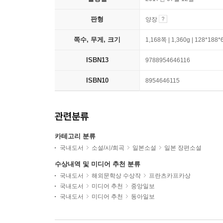
판형
양장
쪽수, 무게, 크기
1,168쪽 | 1,360g | 128*188
ISBN13
9788954646116
ISBN10
8954646115
관련분류
카테고리 분류
국내도서
소설/시/희곡
일본소설
일본 장편소설
수상내역 및 미디어 추천 분류
국내도서
해외문학상 수상작
프란츠카프카상
국내도서
미디어 추천
중앙일보
국내도서
미디어 추천
동아일보