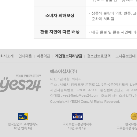
상품의 불량에 의한 반품, 교
소비자 피해보상
준하여 처리됨
환불 지연에 따른 배상
대금 환불 및 환불 지연에 
회사소개
인재채용
이용약관
개인정보처리방침
청소년보호정책
도서홍보안내
대표 : 김석환, 최세라
주소 : 서울시 영등포구 은행로 11, 5층~6층(여의도동,일신
사업자등록번호 : 229-81-37000 통신판매업신고 : 제 200
이메일 : yes24help@yes24.com 호스팅 서비스사업자 :
Copyright ⓒ YES24 Corp. All Rights Reserved.