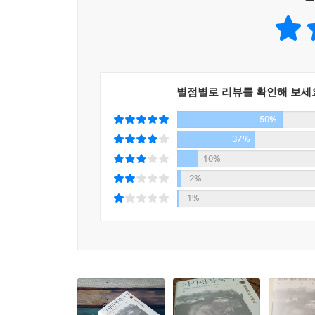
대변하고, 주인공 ‘나’와 멘시키, 그리고 멘시키와
한 스콧 피츠제럴드의 『위대한 개츠비』의 오마
아키나리가 쓴 괴이담 『하루사메 이야기』가 직접
소설을 쓰고 싶었다”고 밝혔던 작품이다. 작가생활
느껴지는 이유다.
별점별로 리뷰를 확인해 보세
50%
현실과 비현실이 절묘하게 융합된 모험담은 『태엽
그에 더해 현대사 속 실제 사건을 접목시킨 것이 
37%
나치 저항운동에 휘말렸고, 피아니스트였던 그의
10%
못하고 자살한다. 어떤 의도로 창작했는지, 왜 발
2%
거대한 부조리와 폭력에 맞서려한 노화가의 의지가
1%
동시에 그림이라는 수단을 통해 아마다 도모히코의
심층적으로 그려졌다.
또한 ‘나’가 집을 나와 한 달여간 정처 없이 여행하
지역을 차로 여행했던 경험을 살려 소설 전반에 치
추상적 개념, 불교적 색채를 지닌 고전소설 등을 