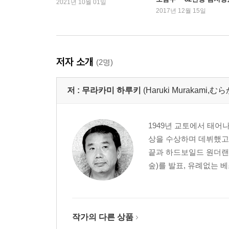
2021년 10월 01일
1위
2017년 12월 15일
저자 소개
(2명)
저 :
무라카미 하루키
(Haruki Murakami
1949년 교토에서 태어
상을 수상하며 데뷔했고,
끝과 하드보일드 원더랜
숲)를 발표, 유례없는 
작가의 다른 상품