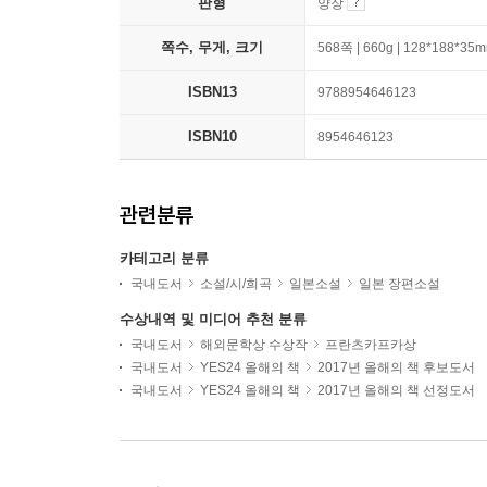
판형
양장
쪽수, 무게, 크기
568쪽 | 660g | 128*188*35
ISBN13
9788954646123
ISBN10
8954646123
관련분류
카테고리 분류
국내도서
소설/시/희곡
일본소설
일본 장편소설
수상내역 및 미디어 추천 분류
국내도서
해외문학상 수상작
프란츠카프카상
국내도서
YES24 올해의 책
2017년 올해의 책 후보도서
국내도서
YES24 올해의 책
2017년 올해의 책 선정도서