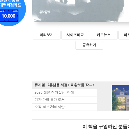
미리보기
사이즈비교
카드뉴스
파
공유하기
뮤지컬 〈휴남동 서점〉X 황보름 작가 북토크
2026 젊은 작가 1위 : 청예
기간 한정 특가 도서
오직, 예스24에서만
이 책을 구입하신 분