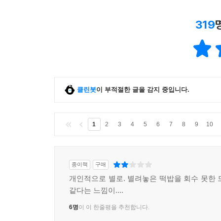
319
클린봇
이 부적절한 글을 감지 중입니다.
1
2
3
4
5
6
7
8
9
10
종이책
구매
개인적으로 별로. 별려놓은 떡밥을 회수 못한 
같다는 느낌이....
6명
이 이 한줄평을 추천합니다.