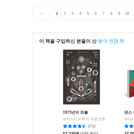
1
2
3
4
5
6
7
8
9
10
이 책을 구입하신 분들이 산
분야 연관 책
1973년의 핀볼
댄스 
무라카미 하루키 저/윤성원 역
문학사상
|
17건
13,320
원
(10% 할인)
27,0