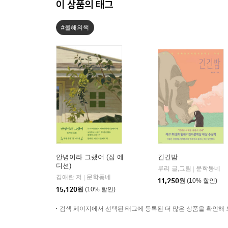
이 상품의 태그
#올해의책
안녕이라 그랬어 (집 에
긴긴밤
디션)
루리 글,그림
문학동네
|
김애란 저
문학동네
|
11,250
원
(10% 할인)
15,120
원
(10% 할인)
검색 페이지에서 선택된 태그에 등록된 더 많은 상품을 확인해 