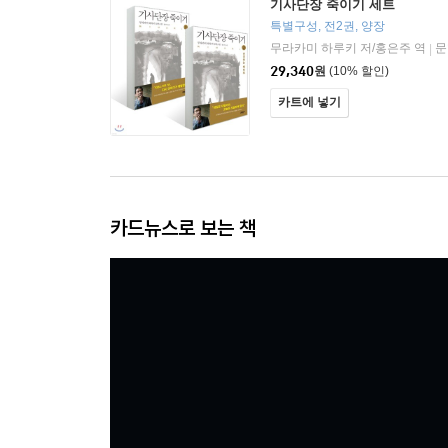
기사단장 죽이기 세트
특별구성, 전2권, 양장
무라카미 하루키 저/홍은주 역
문
|
29,340
원
(10% 할인)
카트에 넣기
카드뉴스로 보는 책