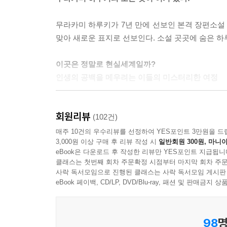
어떻게 해야 마음을 한곳에 잡아둘 수 있단 말인가
무라카미 하루키가 7년 만에 선보인 본격 장편소설
서도 보이지 않았다. 내 마음은 대체 어디에 있지?
맞아 새로운 표지로 선보인다. 소설 곳곳에 숨은 하
“마음은 기억 속에 있어. 이미지를 먹으며 살아가는 거야.”
이곳은 정말로 현실세계일까?
그는 비밀을 지님으로써 이 세상에서 자기 존재의 
인생의 공백을 메우려는 이들의 미스터리한 여정
것이다. --- 2권 p.568
삼십대 중반의 초상화가 ‘나’는 아내에게서 갑작
사람은 무언가를 정말 간절하게 원하면 그것을 성취할
회원리뷰
살던 산속 아틀리에에서 지내게 된다. 그리고 어느
(102건)
수 있다. 만약 간절히 염원한다면. 하지만 그것이 
모차르트 오페라 [돈 조반니]의 등장인물을 일본 아
매주 10건의 우수리뷰를 선정하여 YES포인트 3만원을 드
도 모른다. --- 2권 p.217~218
3,000원 이상 구매 후 리뷰 작성 시
일반회원 300원, 마니아
잇달아 일어난다. 골짜기 맞은편 호화로운 저택에
eBook은 다운로드 후 작성한 리뷰만 YES포인트 지급됩니
정체 모를 소리를 좇아 집 뒤편의 사당으로 가보
--- 본문 중에서
클래스는 첫번째 회차 주문확정 시점부터 마지막 회차 주문
의도적으로 지어놓은 듯한 원형의 석실이 드러난다. 
사락 독서모임으로 진행된 클래스는 사락 독서모임 게시판
모습과 똑같은, 수수께끼의 구덩이에서 풀려난 ‘이데
eBook 페이백, CD/LP, DVD/Blu-ray, 패션 및 판매금
아내와의 이별, 그리고 고독한 여행, 구덩이와 
98
명
문학세계 속 독자적인 요소들이 집대성되어 있다. 