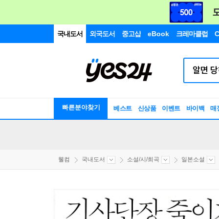
국내도서
외국도서
중고샵
eBook
크레마클럽
C
빠른분야찾기
베스트
신상품
이벤트
바이백
매
웰컴
국내도서
소설/시/희곡
일본소설