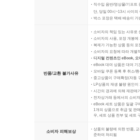
직수입 음반/영상물/기프트 
단, 당일 00시~13시 사이
박스 포장은 택배 배송이 가
소비자의 책임 있는 사유로 
소비자의 사용, 포장 개봉에 
복제가 가능한 상품 등의 포장을 
소비자의 요청에 따라 개별
디지털 컨텐츠인 eBook, 
eBook 대여 상품은 대여 기
모바일 쿠폰 등록 후 취소/환
반품/교환 불가사유
중고상품이 구매확정(자동 
LP상품의 재생 불량 원인이 기
시간의 경과에 의해 재판매가
전자상거래 등에서의 소비자
eBook 세트 상품은 일괄 
1개의 상품으로 취급 및 판매
우, 세트 상품 전부 및 세트
상품의 불량에 의한 반품, 교
소비자 피해보상
준하여 처리됨