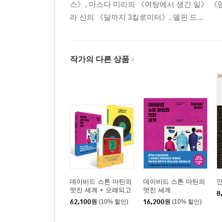
스》, 마스다 미리의 《여탕에서 생긴 일》 《
라 신의 《달까지 3킬로미터》, 델핀 드...
작가의 다른 상품
데이비드 스톤 마틴의
데이비드 스톤 마틴의
멋진 세계 + 오래되고
멋진 세계
8
멋진 클래식 레코드 1,2
62,100
원
(10% 할인)
16,200
원
(10% 할인)
세트