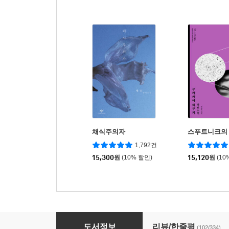
채식주의자
스푸트니크의
1,792건
15,300
원
(10% 할인)
15,120
원
(10
기사단장 죽이기 1
도서정보
리뷰/한줄평
(102/334)