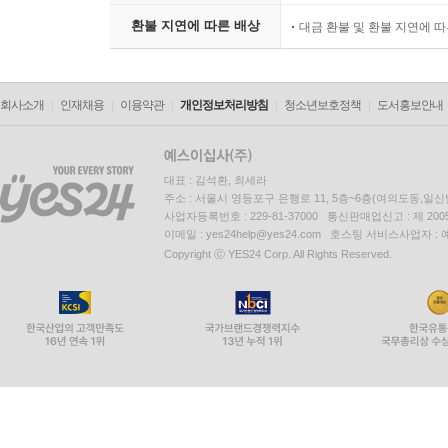
환불 지연에 따른 배상
대금 환불 및 환불 지연에 
회사소개
인재채용
이용약관
개인정보처리방침
청소년보호정책
도서홍보안내
대표 : 김석환, 최세라
주소 : 서울시 영등포구 은행로 11, 5층~6층(여의도동,일신
사업자등록번호 : 229-81-37000 통신판매업신고 : 제 200
이메일 : yes24help@yes24.com 호스팅 서비스사업자 :
Copyright ⓒ YES24 Corp. All Rights Reserved.