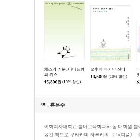
채소의 기분, 바다표범
오후의 마지막 잔디
의 키스
멋
13,500
원
(10% 할인)
멋
15,300
원
(10% 할인)
6
역 :
홍은주
이화여자대학교 불어교육학과와 동 대학원 불어
옮긴 책으로 무라카미 하루키의 《TV피플》 