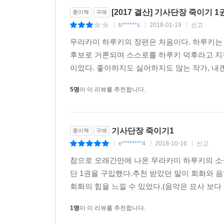
[2017 결산] 기사단장 죽이기 
종이책
구매
표면적인 줄거리를 따라갈 수도 있지만, 각 대화
b******s
2018-01-19
신고
|
|
|
의도적으로 구축되어 있다. _요미우리 신문
무라카미 하루키의 장편은 처음이다. 하루키는 
장편소설은 트위터나 페이스북 같은 다양한 SNS와 
후보로 거론되며 스스로를 하루키 덕후라고 지칭
중요한 일입니다. 이야기라는 것은 즉각적인 효력
이었다. 좋아하지도 싫어하지도 않는 작가, 내겐
힘을 주고 싶다는 것이 저의 바람입니다.
5명
이 이 리뷰를 추천합니다.
_무라카미 하루키(아사히 신문 인터뷰, 2017.4.17.)
기사단장 죽이기1
종이책
구매
e********4
2018-10-16
신고
|
|
|
참으로 오래간만에 나온 무라카미 하루키의 소설
단 1권을 구입했다.추천 받았던 말이 회화와 음
회화의 힘을 느낄 수 있었다.(음악은 묘사 보다 
1명
이 이 리뷰를 추천합니다.