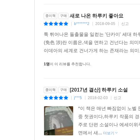
새로 나온 하루키 좋아요
종이책
구매
b*******2
2018-09-05
신고
|
|
|
툭 튀어나온 돌출물을 일컫는 '단카이' 세대 
(免色 涉)란 이름은,색을 면하고 건넌다는 의미다.
이데아의 세계로 건너가게 하는 존재라는 의미로
1명
이 이 리뷰를 추천합니다.
[2017년 결산] 하루키 소설
종이책
구매
j***5
2018-02-03
신고
|
|
|
*이 책은 매년 빠짐없이 노벨 
중 첫권이다,하루키 작품의 경
주로 단편 소설이나 에세이위주
면에서 새...
더보기