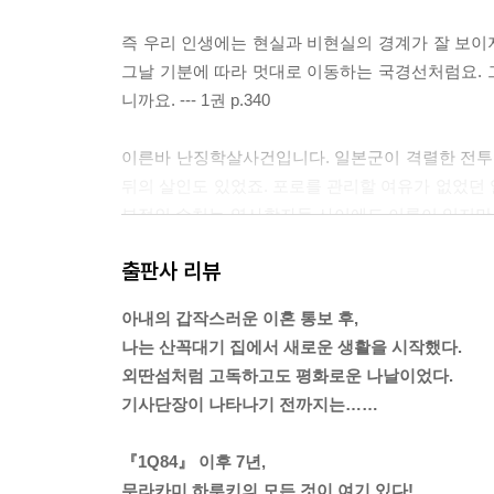
즉 우리 인생에는 현실과 비현실의 경계가 잘 보이지
그날 기분에 따라 멋대로 이동하는 국경선처럼요. 그
니까요. --- 1권 p.340
이른바 난징학살사건입니다. 일본군이 격렬한 전투 
뒤의 살인도 있었죠. 포로를 관리할 여유가 없었던
부적인 수치는 역사학자들 사이에도 이론이 있지만,
중국인 사망자 수가 사십만 명이라는 설도 있고, 십
출판사 리뷰
까요? --- 2권 p.88
아내의 갑작스러운 이혼 통보 후,
늙는다는 것은 어쩌면 사람에게 죽음보다 더 뜻밖의
나는 산꼭대기 집에서 새로운 생활을 시작했다.
로(그리고 사회적으로) 더이상 존재하지 않아도 된다고, 
외딴섬처럼 고독하고도 평화로운 나날이었다.
기사단장이 나타나기 전까지는……
커다란 유리창에 얼굴을 대고 바깥에 펼쳐진 태평양을
으로 좇았다. 그토록 길고 아름다운 직선은 어떤 자
『1Q84』 이후 7년,
터였다. 이 세계는 무수한 생명과, 그리고 그것과 같은 수
무라카미 하루키의 모든 것이 여기 있다!