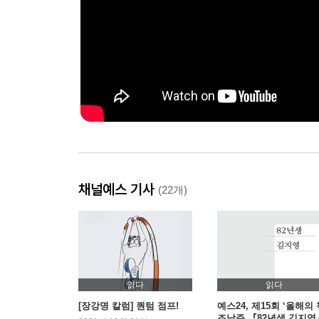
채널예스 기사
(22개)
읽다
읽다
[장강명 칼럼] 퀀텀 점프!
예스24, 제15회 ‘올해의 
조남주 『82년생 김지영