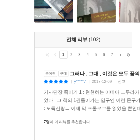
“나이에서 오는 책임감과 함께, 새로운 것을 만들어
현실과 비현실, 실재와 관념의 경계를 꿰뚫는 이야
대범한 상상력으로 무장한 무라카미 하루키 월드의
전체 리뷰
(102)
1979년 『바람의 노래를 들어라』로 군조신인문
청춘의 전유물로 여겨지기도 했던 무라카미 하루키
1
2
3
4
5
6
7
무라카미 하루키가 지금까지 구축해온 작품세계를 
그렇듯이 한 사람의 예술가로서 내면 깊은 곳까
그러나 , 그대 , 이것은 모두 꿈
종이책
구매
지니는지, 소설가가 안팎의 문제에 맞서 싸워나가
y*****7
2017-12-09
신고
|
|
|
대답을 이 작품을 통해 확인할 수 있을 것이다.
기사단장 죽이기 1 : 현현하는 이데아 ㅡ무라
었다 . 그 책의 1권들어가는 입구엔 이런 문구가쓰
‘이것이 하루키다!’라고 말할 수 있는 요소가 전
: 도둑신랑ㅡ 이제 막 프롤로그를 읽었을 뿐인데 
앨리스처럼. _북 아사히
7명
이 이 리뷰를 추천합니다.
상실과 회복을 주제로 다른 세계를 경험하고 돌아오
산케이 뉴스