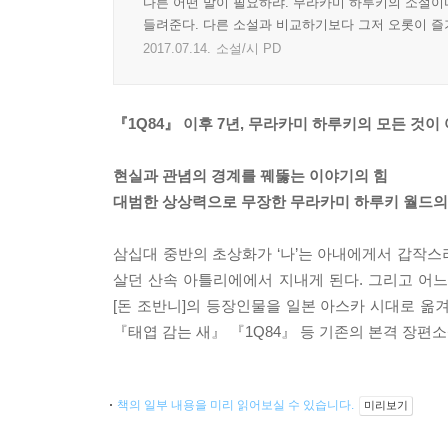
다른 어떤 말이 필요하랴. 무라카미 하루키의 소설이
들려준다. 다른 소설과 비교하기보다 그저 오롯이 즐기
2017.07.14.
소설/시 PD
『1Q84』 이후 7년, 무라카미 하루키의 모든 것이 
현실과 관념의 경계를 꿰뚫는 이야기의 힘
대범한 상상력으로 무장한 무라카미 하루키 월드의
삼십대 중반의 초상화가 ‘나’는 아내에게서 갑작
살던 산속 아틀리에에서 지내게 된다. 그리고 어느
[돈 조반니]의 등장인물을 일본 아스카 시대로 옮겨
『태엽 감는 새』 『1Q84』 등 기존의 본격 장편
책의 일부 내용을 미리 읽어보실 수 있습니다.
미리보기