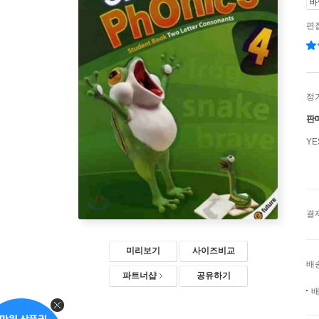
바
편
정
판
Y
결
미리보기
사이즈비교
배
파트너샵
공유하기
배