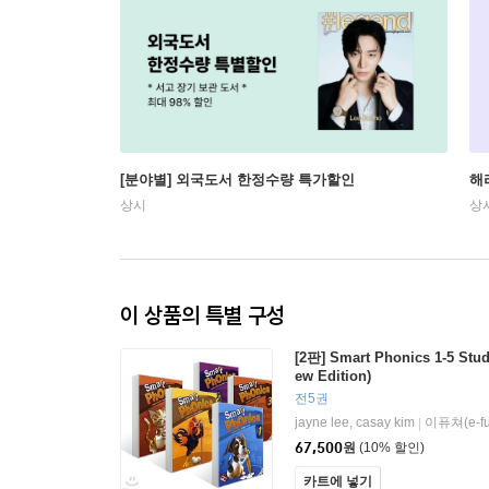
[분야별] 외국도서 한정수량 특가할인
해
상시
상
이 상품의 특별 구성
[2판] Smart Phonics 1-5 St
ew Edition)
전5권
jayne lee, casay kim
이퓨쳐(e-fu
|
67,500
원
(10% 할인)
카트에 넣기