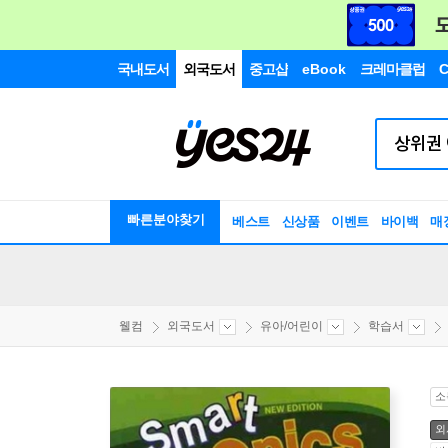
국내도서
외국도서
중고샵
eBook
크레마클럽
C
빠른분야찾기
베스트
신상품
이벤트
바이백
매
웰컴
외국도서
유아/어린이
학습서
소
외