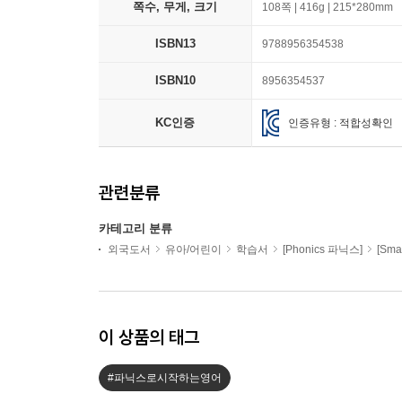
쪽수, 무게, 크기
108쪽 | 416g | 215*280mm
ISBN13
9788956354538
ISBN10
8956354537
KC인증
인증유형 : 적합성확인
관련분류
카테고리 분류
외국도서
유아/어린이
학습서
[Phonics 파닉스]
[Sma
이 상품의 태그
#파닉스로시작하는영어