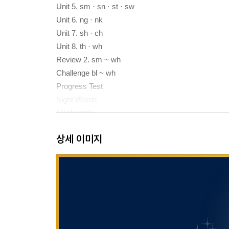
Unit 5. sm · sn · st · sw
Unit 6. ng · nk
Unit 7. sh · ch
Unit 8. th · wh
Review 2. sm ~ wh
Challenge bl ~ wh
Progress Test
Sight Words
Flashcards
상세 이미지