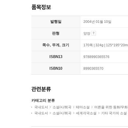
품목정보
발행일
2004년 01월 10일
판형
양장
쪽수, 무게, 크기
170쪽 | 324g | 125*195*20
ISBN13
9788990365576
ISBN10
8990365570
관련분류
카테고리 분류
국내도서
소설/시/희곡
테마소설
어른을 위한 동화/우화
국내도서
소설/시/희곡
세계각국소설
기타 국가의 소설