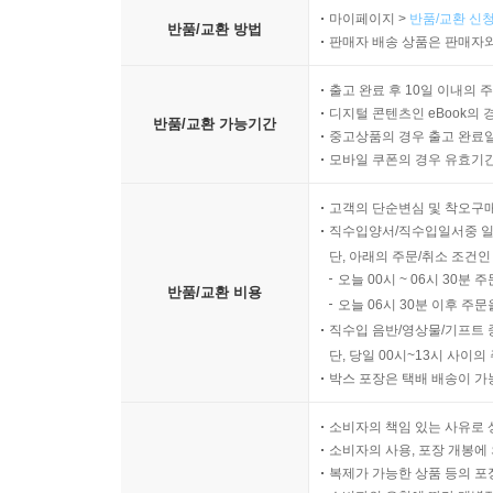
마이페이지 >
반품/교환 신청
반품/교환 방법
판매자 배송 상품은 판매자와
출고 완료 후 10일 이내의 
디지털 콘텐츠인 eBook의 
반품/교환 가능기간
중고상품의 경우 출고 완료일
모바일 쿠폰의 경우 유효기간(
고객의 단순변심 및 착오구
직수입양서/직수입일서중 일
단, 아래의 주문/취소 조건인
오늘 00시 ~ 06시 30분 
반품/교환 비용
오늘 06시 30분 이후 주문
직수입 음반/영상물/기프트 
단, 당일 00시~13시 사이
박스 포장은 택배 배송이 가
소비자의 책임 있는 사유로 
소비자의 사용, 포장 개봉에 
복제가 가능한 상품 등의 포장을 