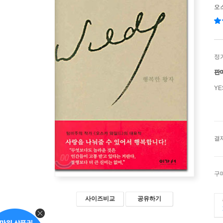
오
정
판
Y
결
구
사이즈비교
공유하기