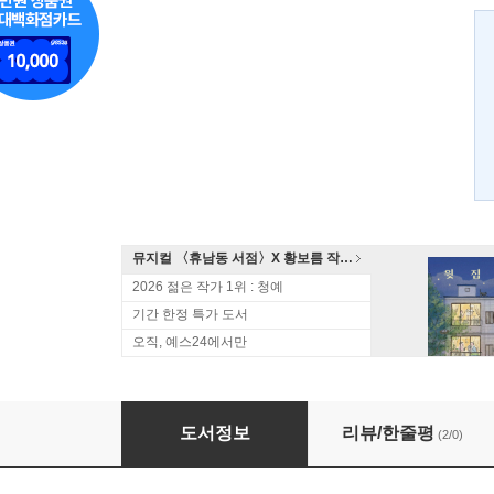
뮤지컬 〈휴남동 서점〉X 황보름 작가 북토크
2026 젊은 작가 1위 : 청예
기간 한정 특가 도서
오직, 예스24에서만
행복한 왕자
도서정보
리뷰/한줄평
(2/0)