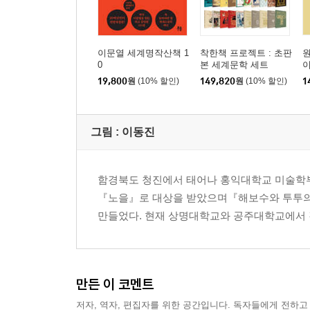
이문열 세계명작산책 1
착한책 프로젝트 : 초판
0
본 세계문학 세트
19,800
원
(10% 할인)
149,820
원
(10% 할인)
1
그림 : 이동진
함경북도 청진에서 태어나 홍익대학교 미술학부를
『노을』로 대상을 받았으며『해보수와 투투의 
만들었다. 현재 상명대학교와 공주대학교에서 강
만든 이 코멘트
저자, 역자, 편집자를 위한 공간입니다. 독자들에게 전하고