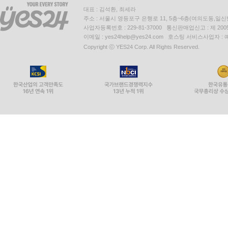
대표 : 김석환, 최세라
주소 : 서울시 영등포구 은행로 11, 5층~6층(여의도동,일신
사업자등록번호 : 229-81-37000 통신판매업신고 : 제 200
이메일 : yes24help@yes24.com 호스팅 서비스사업자 :
Copyright ⓒ YES24 Corp. All Rights Reserved.