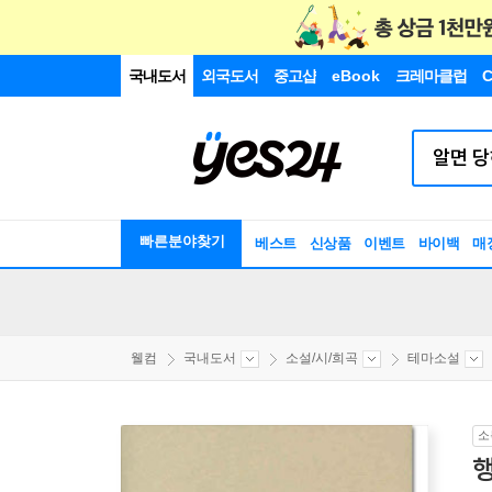
국내도서
외국도서
중고샵
eBook
크레마클럽
C
빠른분야찾기
베스트
신상품
이벤트
바이백
매
웰컴
국내도서
소설/시/희곡
테마소설
소