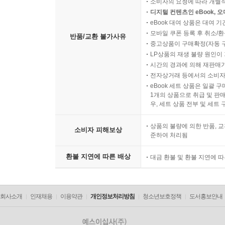
소비자의 요청에 따라 개별
디지털 컨텐츠인 eBook, 
eBook 대여 상품은 대여 기
모바일 쿠폰 등록 후 취소/환
반품/교환 불가사유
중고상품이 구매확정(자동 
LP상품의 재생 불량 원인이 기
시간의 경과에 의해 재판매가
전자상거래 등에서의 소비자
eBook 세트 상품은 일괄 
1개의 상품으로 취급 및 판매
우, 세트 상품 전부 및 세트
상품의 불량에 의한 반품, 교
소비자 피해보상
준하여 처리됨
환불 지연에 따른 배상
대금 환불 및 환불 지연에 
회사소개
인재채용
이용약관
개인정보처리방침
청소년보호정책
도서홍보안내