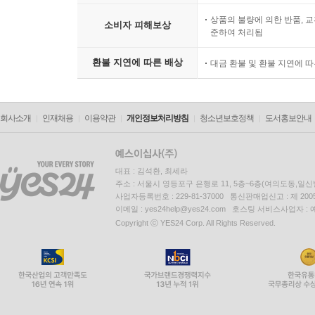
상품의 불량에 의한 반품, 교
소비자 피해보상
준하여 처리됨
환불 지연에 따른 배상
대금 환불 및 환불 지연에 
회사소개
인재채용
이용약관
개인정보처리방침
청소년보호정책
도서홍보안내
대표 : 김석환, 최세라
주소 : 서울시 영등포구 은행로 11, 5층~6층(여의도동,일신
사업자등록번호 : 229-81-37000 통신판매업신고 : 제 200
이메일 : yes24help@yes24.com 호스팅 서비스사업자 :
Copyright ⓒ YES24 Corp. All Rights Reserved.