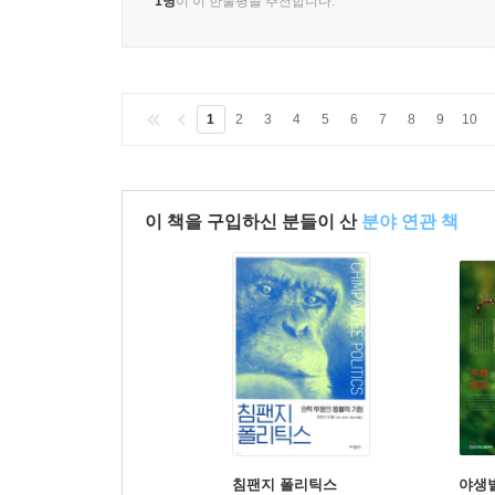
1명
이 이 한줄평을 추천합니다.
1
2
3
4
5
6
7
8
9
10
이 책을 구입하신 분들이 산
분야 연관 책
침팬지 폴리틱스
야생