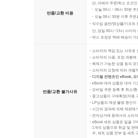
단, 아래의 주문/취소 조건인
오늘 00시 ~ 06시 30분 
반품/교환 비용
오늘 06시 30분 이후 주문
직수입 음반/영상물/기프트 
단, 당일 00시~13시 사이
박스 포장은 택배 배송이 가
소비자의 책임 있는 사유로 
소비자의 사용, 포장 개봉에 
복제가 가능한 상품 등의 포장을 
소비자의 요청에 따라 개별
디지털 컨텐츠인 eBook, 
eBook 대여 상품은 대여 기
모바일 쿠폰 등록 후 취소/환
반품/교환 불가사유
중고상품이 구매확정(자동 
LP상품의 재생 불량 원인이 기
시간의 경과에 의해 재판매가
전자상거래 등에서의 소비자
eBook 세트 상품은 일괄 
1개의 상품으로 취급 및 판매
우, 세트 상품 전부 및 세트