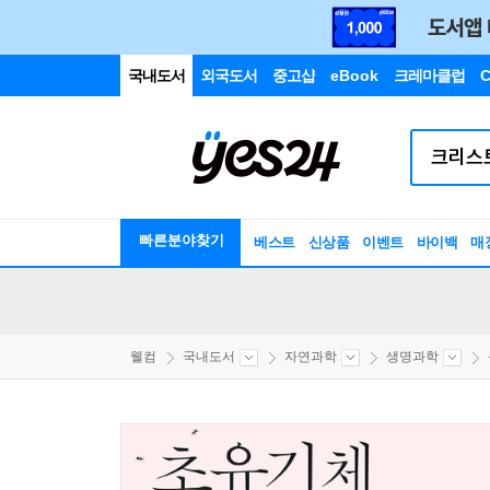
국내도서
외국도서
중고샵
eBook
크레마클럽
C
빠른분야찾기
베스트
신상품
이벤트
바이백
매
웰컴
국내도서
자연과학
생명과학