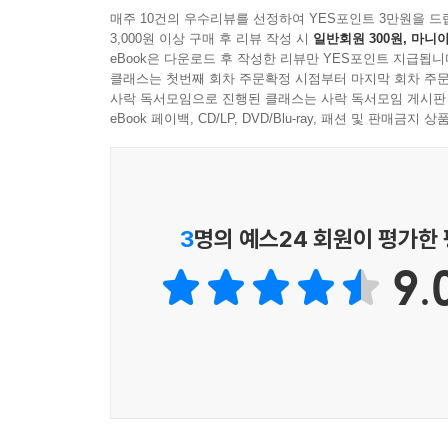
아니라 밀접하게 협동을 하고 있는 동물 한 마리 
매주 10건의 우수리뷰를 선정하여 YES포인트 3만원을 드
3,000원 이상 구매 후 리뷰 작성 시
일반회원 300원, 마니아
인간과는 다른 복잡한 사회가 진화한 방식, 그리
eBook은 다운로드 후 작성한 리뷰만 YES포인트 지급됩니
곤충과 그 초유기체의 의사소통 방식과 노동 분담에
클래스는 첫번째 회차 주문확정 시점부터 마지막 회차 주문
성장했다. 하지만 우리는 이제야 겨우 이 경이로운 
사락 독서모임으로 진행된 클래스는 사락 독서모임 게시판
인간이 속한 호모속(Homo) 초기 종들은 사회성 
eBook 페이백, CD/LP, DVD/Blu-ray, 패션 및 판매금
가지고 있었다. 놀랄 만큼 생태적으로 성공했고, 
무리 안에서 이루어지는 협동과 노동 분업에 힘입
곤충은 본능에 의해 철저히 지배당하며, 앞으로도 
갈등을 조절하는 방법을 찾을 수 있을 것이다. 사
3
명의 예스24 회원이 평가한
지능은 지구 역사상 최초로 생명체가 단기적 이익을
9.
자신이 누구이며 어떻게 여기까지 왔는가를 이해함
수 있게 될 것이다.
* 《뉴욕 타임스》 선정 올해의 책
* 《파이낸셜 타임스》 선정 주목할 만한 책
* 퓰리처 상 수상작 『개미』의 후속작
* 『초유기체』에 대한 찬사들