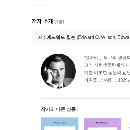
진사회성의 유전적 기원과 진화 94 | 사회 유전학과 
102 | 유전적 변이와 표현형적 유연성 104
저자 소개
(1명)
5 노동 분담 108
유기체와 초유기체 사이 유사성 110 | 계급 체계의 생태
저 :
에드워드 윌슨
(Edward O. Wilson, Edwa
시간적 계급의 생리학 131 | 계급 분화의 유전적 변이성
157 | 유전적 계급 결정 161 | 비유전적 계급 결정 
'살아있는 최고의 생물학
185 | 협동 작업 192 | 큰 그림 197
그가 사회생물학에서 이룩
미를 비롯한 동물의 집단
6 의사소통 200
자취를 남겨왔다. 1929
꿀벌의 춤 203 | 개미 사회 의사소통 213 | 안내 
다중적 동원 행동 258 | 복합 감각 신호, 신호 체계의
운동 과시 행동 276 | 동원 체계와 관련된 환경적 요소
302 | 시각 의사소통 311 | 화학 신호의 익명성과 특이성
작가의 다른 상품
군락 사이 자원 확보 잠재력에 대한 의사소통 351 | 
7 개미의 번성 362