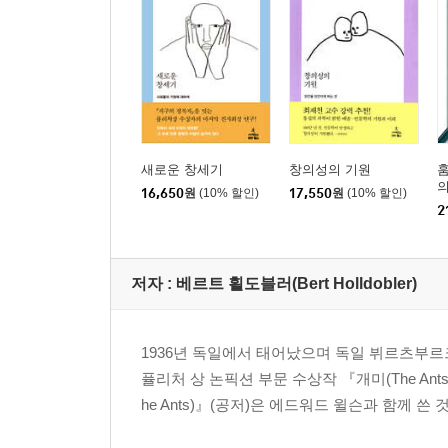
개미의 기원 365 | 개미의 초기 방산 368 | 신생대 방
8 침개미아과: 대방산 386
사회적 번식 규제 388 | 하르페그나토스속: 건축가 군
순위 바꾸기 420 | 디아캄마속: 생식기 절단을 통한
여왕 434 | 파키콘딜라 포키: 흰개미 단체 습격자 
새로운 창세기
창의성의 기원
속 440 | 플라티티레아 풍크타타: 극단적으로 가변적인
의
16,650
원
(10% 할인)
17,550
원
(10% 할인)
| 생태적 적응으로서 군락 크기 459 | 파키콘딜라속:
2
9 아티니족 잎꾼개미: 궁극적 초유기체 466
사회성 진화의 돌파구 468 | 잎꾼개미의 부상 472 | 아
저자 : 베르트 횔도블러(Bert Holldobler)
버섯의 공생 509 | 공생의 위생 문제 514 | 쓰레기 관
1936년 독일에서 태어났으며 독일 뷔르츠부
10 둥지 건축과 새 보금자리 찾기 536
퓰리처 상 논픽션 부문 수상작 『개미(The Ants)』
둥지 건축의 분석 538 | 둥지는 어떻게 만들어지는가 5
he Ants)』(공저)은 에드워드 윌슨과 함께 쓴
에필로그 571 | 감사의 글 573 | 옮긴이 후기 575 | 추