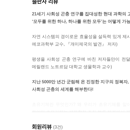
출판사 리뷰
21세기 사회성 곤충 연구를 집대성한 현대 과학의 
‘모두를 위한 하나, 하나를 위한 모두’는 어떻게 가
자연 시스템의 경이로운 효율성을 설득력 있게 제시한
에코과학부 교수, 『개미제국의 발견』 저자)
평생을 사회성 곤충 연구에 바친 저자들만이 전달
메릴랜드 노트르담 대학교 생물학과 교수)
지난 5000만 년간 군림해 온 진정한 지구의 정복자,
사회성 곤충의 세계를 해부한다!
초유기체란 무엇인가? 왜 우리가 초유기체를 알아
용어인 초유기체는 생물학적 조직 분류 체계에서 개체
에드워드 윌슨은 『초유기체: 곤충 사회의 힘과 아름다움, 정교한
회원리뷰
of Insect Societies)』에서 개미 군락을
(3건)