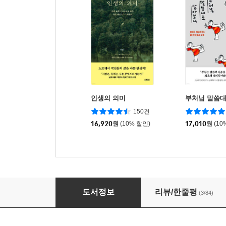
인생의 의미
부처님 말씀
150건
16,920
원
(10% 할인)
17,010
원
(10
초유기체
도서정보
리뷰/한줄평
(3/84)