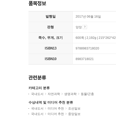
품목정보
발행일
2017년 06월 16일
판형
양장
쪽수, 무게, 크기
600쪽 | 2,192g | 215*262*
ISBN13
9788983718020
ISBN10
8983718021
관련분류
카테고리 분류
국내도서
자연과학
생명과학
동물/곤충
수상내역 및 미디어 추천 분류
국내도서
미디어 추천
조선일보
국내도서
미디어 추천
중앙일보