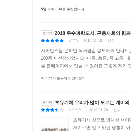
선사하고 있다.
-토머스 러브조이(하인츠 과학·경제학·환경 센터 소
5명
이 이 리뷰를 추천합니다.
베르트 횔도블러와 에드워드 윌슨이 또 해냈다. 두
바라볼 수 있게 되었다.
2018 우수과학도서, 곤충사회의 힘과
종이책
-제임스 코스타(하일랜드 생물학 연구소 대표 이사,
s****j
2019-01-18
신고
|
|
|
사이언스올 온라인 독서클럽 응모하여 만나보는~
100종이 선정되었지요~아동, 초등, 중.고등,
올 홈페이지에서 만날 수 있어요.그중에 제가 만
이 리뷰가 도움이 되었나요?
초유기체 우리가 많이 모르는 개미의
종이책
b*******a
2019-01-20
신고
|
|
|
초유기체 참으로 방대한 책이다
개미로만 알고 있던 명칭이 