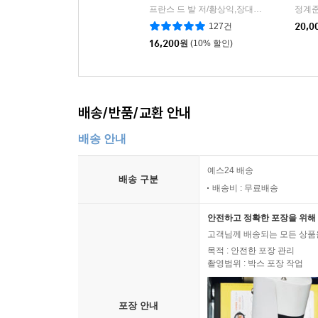
프란스 드 발 저/황상익,장대익 공역
바다출
정계준
|
127건
20,0
16,200
원
(10% 할인)
배송/반품/교환 안내
배송 안내
예스24 배송
배송 구분
배송비 : 무료배송
안전하고 정확한 포장을 위해 
고객님께 배송되는 모든 상품을
목적 : 안전한 포장 관리
촬영범위 : 박스 포장 작업
포장 안내