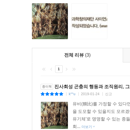
가장 경이로운 세계 중 하나에 대한 기념비적이고 참
-데이비드 애튼버러 경
사회성 곤충 분야의 진정한 걸작. 베르트 횔도
『초유기체』는 아름답고 지적인 방식으로 앞으로 
-후베르트 마르클(콘스탄츠 대학교 동물학과 명예 교
전체 리뷰
(3)
왜 개인이 고차원적 다수의 이익을 위해 이기심
1
권한다.
-뤼디거 베너(취리히 대학교 동물학 연구소 명예 이
진사회성 곤충의 행동과 조직원리, 그
종이책
사회적 곤충은 그 자체로도 환경적 중요성을 지닌 
k**u
2019-01-24
신고
|
|
|
망라하는 다양한 분야에서 학문적 영감의 원천이기도
유비(類比)를 가정할 수 있다
-진 로빈슨(어반 샴페인 일리노이 대학교 곤충학과 
을 도모할 수 있을지도 모르겠다.
유기체’로 명명할 수 있는 종
걸리버의 소인국처럼 느껴질 법한 곤충 세계가 지
회...
더보기