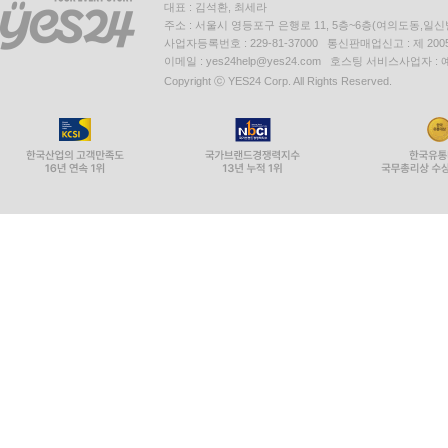
대표 : 김석환, 최세라
주소 : 서울시 영등포구 은행로 11, 5층~6층(여의도동,일신
사업자등록번호 : 229-81-37000 통신판매업신고 : 제 200
이메일 : yes24help@yes24.com 호스팅 서비스사업자 :
Copyright ⓒ YES24 Corp. All Rights Reserved.