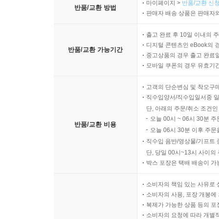
마이페이지 >
반품/교환 신청
반품/교환 방법
판매자 배송 상품은 판매자와
출고 완료 후 10일 이내의 
디지털 콘텐츠인 eBook의 
반품/교환 가능기간
중고상품의 경우 출고 완료일
모바일 쿠폰의 경우 유효기간(
고객의 단순변심 및 착오구
직수입양서/직수입일서중 일
단, 아래의 주문/취소 조건인
오늘 00시 ~ 06시 30분 
반품/교환 비용
오늘 06시 30분 이후 주문
직수입 음반/영상물/기프트 
단, 당일 00시~13시 사이
박스 포장은 택배 배송이 가
소비자의 책임 있는 사유로 
소비자의 사용, 포장 개봉에 
복제가 가능한 상품 등의 포장을 
소비자의 요청에 따라 개별