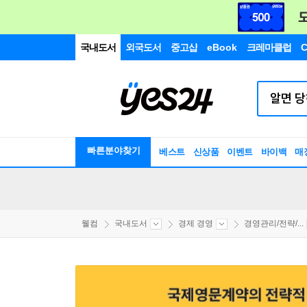
국내도서
외국도서
중고샵
eBook
크레마클럽
C
빠른분야찾기
베스트
신상품
이벤트
바이백
매
웰컴
국내도서
경제 경영
경영관리/전략/...