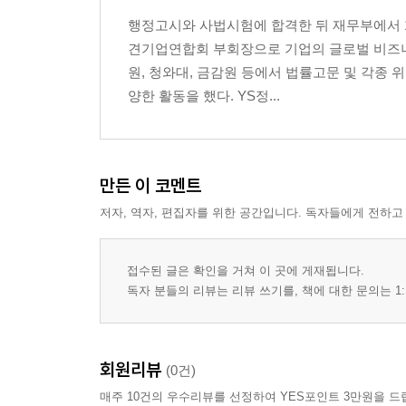
행정고시와 사법시험에 합격한 뒤 재무부에서 1
제5장 국제계약서의 종류
견기업연합회 부회장으로 기업의 글로벌 비즈니스
원, 청와대, 금감원 등에서 법률고문 및 각종
제6장 개별 계약과 조항
양한 활동을 했다. YS정...
Ⅰ. MOU
Ⅱ. 비밀유지계약
Ⅲ. 국제계약의 일반조항
Ⅳ. 진술보증
만든 이 코멘트
Ⅴ. 국제매매계약
저자, 역자, 편집자를 위한 공간입니다. 독자들에게 전하고
Ⅵ. 국제리스계약
Ⅶ. 국제판매대리점계약 · 판매특약점계약
Ⅷ. 기술라이선스계약
접수된 글은 확인을 거쳐 이 곳에 게재됩니다.
Ⅸ. 국제상표라이선스계약
독자 분들의 리뷰는 리뷰 쓰기를, 책에 대한 문의는 1:
Ⅹ. 국제합작회사 : 법인설립형
ⅩⅠ. 국제합작회사 : 파트너십형
ⅩⅡ. 국제파이낸스계약
회원리뷰
(0건)
ⅩⅢ.. 해외M&A
매주 10건의 우수리뷰를 선정하여 YES포인트 3만원을 드