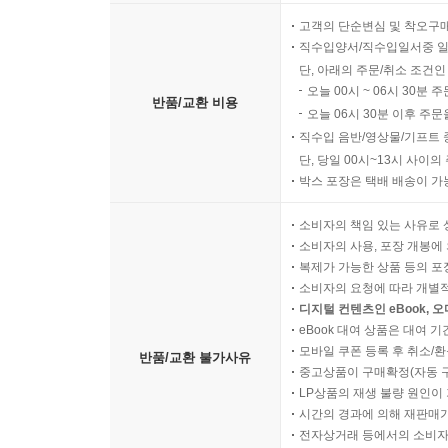
고객의 단순변심 및 착오구
직수입양서/직수입일서중 일
단, 아래의 주문/취소 조건인
오늘 00시 ~ 06시 30분 
반품/교환 비용
오늘 06시 30분 이후 주문
직수입 음반/영상물/기프트 
단, 당일 00시~13시 사이
박스 포장은 택배 배송이 가
소비자의 책임 있는 사유로 
소비자의 사용, 포장 개봉에 
복제가 가능한 상품 등의 포장을 
소비자의 요청에 따라 개별
디지털 컨텐츠인 eBook, 
eBook 대여 상품은 대여 기
모바일 쿠폰 등록 후 취소/환
반품/교환 불가사유
중고상품이 구매확정(자동 
LP상품의 재생 불량 원인이 기
시간의 경과에 의해 재판매가
전자상거래 등에서의 소비자