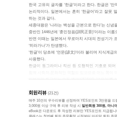
일할 수밖에 없습니다.
한국 고유의 글자를 ‘한글’이라고 한다. 한글은 ‘
--- p.56
논리적이다. 일본에서는 흔히 ‘한글어’라고 잘못 말
하는 것과 같다.
‘잘라서 버림’과 ‘섬세함’이 일본문화의 특징이 
세종대왕은 ‘나라는 백성을 근본으로 한다’는 신념을
모두 자유롭고 풍요로운 마음을 빼앗기고 결국에는 
중반인 1446년에 ‘훈민정음(訓民正音)’이라는 이름
렸다는 점입니다. 정신문화의 정수이어야 할 종교
반면 이때는 일본에서 무로마치 시대의 전성기가 조
--- p.66
‘히라가나’가 탄생했다.
‘한글’이 당초에 ‘언문(諺文)’이라 불리며 지식계
밥그릇을 들고 먹느냐, 먹지 않느냐 하는 것은 합
사용했다.
일이 자의적으로 평가해서 한쪽 나라에서는 ‘들고 먹
한글이 동그라미나 직선 등 도형적인 기호로 되어 
다.
함께 사회적.문화적인 역할도 있으므로 어느 쪽이 더
각각의 문화 속에서 성장해온 식사 예절을 서로 헐
일본어와 한국어는 모두 ‘한어(漢語)’와 ‘고유어’를
보아야 합니다.
느끼기 쉽다. 예를 들어 “감사합니다”라고 할 때
--- p.80
회원리뷰
일본어는 어순이 비슷하고 둘 다 조사를 사용해서 
(21건)
--- p.
그뿐 아니라 한국과 일본은 ‘계절풍적 풍토’에 해당
매주 10건의 우수리뷰를 선정하여 YES포인트 3만원을 드
일본문화라고 하면 우리 민족에게는 ‘강요당한 문화
3,000원 이상 구매 후 리뷰 작성 시
일반회원 300원, 마니아
하지만 근저에는 아주 다른 토양도 존재한다.
습니다. ‘일본문화 완전 개방’은 생각조차 할 수 
eBook은 다운로드 후 작성한 리뷰만 YES포인트 지급됩니
예를 들어 일본에서는 결혼하면 대부분의 신부가 신
‘생각조차 할 수 없는 일’이라고 말하는 역사적 배경
클래스는 첫번째 회차 주문확정 시점부터 마지막 회차 주문