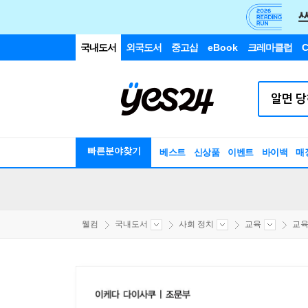
국내도서
외국도서
중고샵
eBook
크레마클럽
C
빠른분야찾기
베스트
신상품
이벤트
바이백
매
웰컴
국내도서
사회 정치
교육
교육