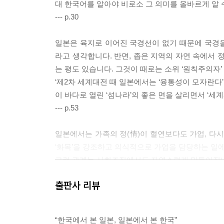
대 한국어를 알아야 비로소 그 의미를 올바르게 알 
--- p.30
일본은 육지로 이어진 국경선이 없기 때문에 국경
라고 생각합니다. 반면, 좁은 지역의 자연 속에서
는 평도 있습니다. 그것이 때로는 소위 ‘원칙주의자’
‘제2차 세계대전 때 일본에서는 ‘융통성이 모자란다
이 바다로 열린 ‘섬나라’의 좋은 면을 살리면서 ‘세
--- p.53
일본에서는 가족의 정(情)이 혈연보다도 가업, 다시
‘화목’을 강조하고 의식적으로 가업을 담당하는 일에
그런 관계는 사회조직에서도 자연스럽게 만들어집니다
외부 ‘손님’도 언제나 따뜻하게 하려고 노력합니다.
출판사 리뷰
한국에서는 혈연관계를 중요하게 여기다 보니, 가
정에 이끌리는 협동관계로 일을 유지하는 경향이 
이런 사회에서는 ‘가족’이라는 틀에서 한 걸음 밖으로
“한국에서 본 일본, 일본에서 본 한국”