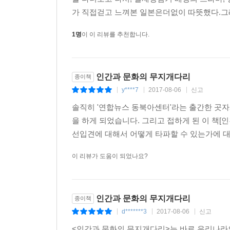
가 직접걷고 느껴본 일본은더없이 따뜻했다.그래
일본, 일본에서 본 한국’은 한일 간의 비교문화적
애민정신까지 손수 설명하는 등 일본은 물론 한국 
1명
이 이 리뷰를 추천합니다.
평화의 문화를 세계로 발산해야 한다는 열정을 다룬
지금 한반도를 둘러싼 환경은 그 어느 때보다 불확
총리 등 주변국 지도자가 강경파로 채워진 것도 국
인간과 문화의 무지개다리
종이책
2005년 일본에서 출간돼 국민적 화제를 모았던 
y****7
2017-08-06
신고
|
|
|
구축’을 강조한다는 점에서 우리에게 시사하는 바가
- 최이락 연합뉴스 도쿄지사장 -
솔직히 '연합뉴스 동북아센터'라는 출간한 곳자
을 하게 되었습니다. 그리고 접하게 된 이 책[
이 책은 지금과 같이 금세라도 먹구름이 몰려올 것 
선입견에 대해서 어떻게 타파할 수 있는가에 대해
유익한 대담집이다. 입에 발린 화해와 협력의 한일
이 리뷰가 도움이 되었나요?
미래세대인 청년들의 교류와 인식을 높일 수 있는 
과거 역사를 반성하고 이를 넘어서 함께 미래를 
치는 어려운 환경 속에서도 목소리를 내고 있다.
인간과 문화의 무지개다리
종이책
한편으로는 비뚤어진 애국심으로 분쟁을 부추기려는
d*******3
2017-08-06
신고
분개하고 휘둘리기보다는 이들이 전부의 목소리는 
|
|
|
이 책에서 제안하는 것처럼 서로가 열린 마음으로 
<인간과 문화의 무지개다리>는 바로 우리나라의