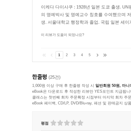
- 40대 주부 김○○ 씨 -
이케다 다이사쿠 : 1928년 일본 도쿄 출생. 
의 명예박사 및 명예교수 칭호를 수여했으며 저서로
“한국과 일본의 관계를 말할 때 가깝고도 멀다는 표
생. 서울대학교 행정학과 졸업. 국립 일본 세이
모두가 더 밝은 미래로 나아가려면 서로를 더 이해하
- 30대 직장인 신○○ 씨 -
이 리뷰가 도움이 되었나요?
“일본인을 볼 때마다 묘한 이질감이 들었는데 서로
1
2
3
4
5
나라와 나라가 진정으로 소통하려면 마음을 열고 대
- 20대 학생 이○○ 씨 -
한줄평
(25건)
1,000원 이상 구매 후 한줄평 작성 시
일반회원 50원, 마니
eBook은 다운로드 후 작성한 리뷰만 YES포인트 지급됩니
클래스는 첫번째 회차 주문확정 시점부터 마지막 회차 주문
eBook 페이백, CD/LP, DVD/Blu-ray, 패션 및 판매금
평점