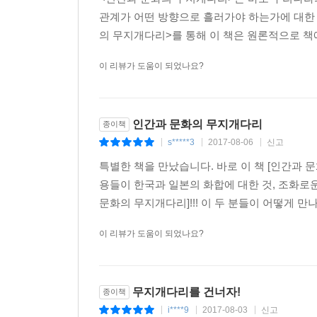
것이라는 기대를 한다.
관계가 어떤 방향으로 흘러가야 하는가에 대한 
- 이명섭 전 주일한국대사관 공사 -
의 무지개다리>를 통해 이 책은 원론적으로 책에서
이 리뷰가 도움이 되었나요?
독자평
“학교에서 인격 교육이 안 되고 있다는 말을 자주 
인간과 문화의 무지개다리
종이책
것이 아니라 체득하는 것이다. 훌륭한 인격을 갖춘
s*****3
2017-08-06
신고
|
|
|
교육자와 사상가가 말하려는 것이 그것이 아닐까
특별한 책을 만났습니다. 바로 이 책 [인간과 
권한다.”
용들이 한국과 일본의 화합에 대한 것, 조화로
- 50대 직장인 강○○ 씨 -
문화의 무지개다리]!!! 이 두 분들이 어떻게 만
“한반도의 평화는 물론이고 동북아시아와 세계 평화
대한 소개를 통해 쉽고 재미있게 알려준다.”
이 리뷰가 도움이 되었나요?
- 40대 직장인 최○○ 씨 -
“일본으로 여행을 간 적이 몇 번이나 있지만 한국
무지개다리를 건너자!
종이책
일본이 서로를 더 많이 알게 된다면 동북아시아의 미
i****9
2017-08-03
신고
|
|
|