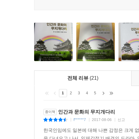
전수하거나, 재능을 개발하기 위한 교육만 남게 
실천해야 한다.
“마음의 거리를 좁히고 평화의 문화를 구축해야”
오늘날 물리적인 거리는 상상을 초월하는 속도로 
통해서만 건설적인 관계로 나아갈 수 있다.
국가와 국가뿐 아니라 사회와 사회, 사람과 사람 
공생을 주장하는 것은 어떤 의미에서 폭력이라고 할 
지금까지 인류사회를 지배한 것은 무력이었다. 하지
정성껏 교류를 지속해야 한다. 아무리 언어가 다르고
전체 리뷰
(21)
수 있다.
1
2
3
4
5
추천사
인간과 문화의 무지개다리
종이책
“동북아의 평화와 안정을 위해서는 한중일의 교류가 
f******7
2017-08-06
신고
|
|
|
이는 이케다 다이사쿠 회장이 조문부 전 제주대 총장
한국인임에도 일본에 대해 나쁜 감정은 크게 
관통하는 흐름을 정확히 짚은 것이다.
을 다녀오고 나서, 일제강점기 배경의 드라마,
이 책은 한일은 물론 한중일, 나아가 글로벌 시대에