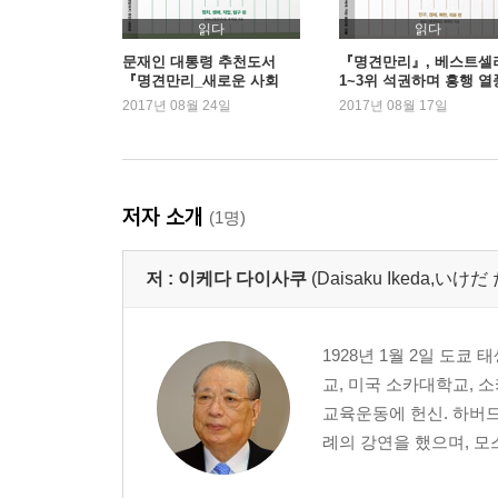
마치며
읽다
읽다
문재인 대통령 추천도서
『명견만리』, 베스트셀
『명견만리_새로운 사회
1~3위 석권하며 흥행 열
편』, 2주 연속 1위
2017년 08월 24일
2017년 08월 17일
저자 소개
(1명)
저 :
이케다 다이사쿠
(Daisaku Ikeda,い
1928년 1월 2일 도쿄
교, 미국 소카대학교, 
교육운동에 헌신. 하버드
례의 강연을 했으며, 모