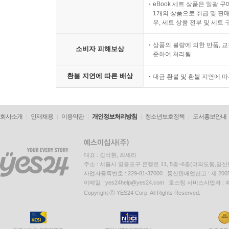
eBook 세트 상품은 일괄 
1개의 상품으로 취급 및 판매
우, 세트 상품 전부 및 세트
상품의 불량에 의한 반품, 교
소비자 피해보상
준하여 처리됨
환불 지연에 따른 배상
대금 환불 및 환불 지연에 
회사소개
인재채용
이용약관
개인정보처리방침
청소년보호정책
도서홍보안내
대표 : 김석환, 최세라
주소 : 서울시 영등포구 은행로 11, 5층~6층(여의도동,일신
사업자등록번호 : 229-81-37000 통신판매업신고 : 제 200
이메일 : yes24help@yes24.com 호스팅 서비스사업자 :
Copyright ⓒ YES24 Corp. All Rights Reserved.