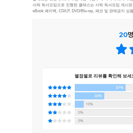
혈연 상의 부모 자식 관계를 절대시하는 풍조가 뿌
사락 독서모임으로 진행된 클래스는 사락 독서모임 게시판
나라 일본의 문화를 완전 개방하려는 역사적 배경을
남이라 해도 양자로 맞는 경우가 제법 있다.
eBook 페이백, CD/LP, DVD/Blu-ray, 패션 및 판매금
--- p.108
한 가지 설에 따르면 벼농사는 약 7000년 전 중
자포니카 쌀을 즐겨 먹는다. 이러한 역사도 서로에게
일본과 한국의 학생들이 각각 자국의 이익을 위해서
20
명
주의를 전면으로 내세운다면 세계평화가 진척되는 
“학생을 제일로 여기는 인간교육과 대학의 사명”
세계평화를 향한 민간교류의 중심에는 대학이 있습니
교육이 ‘인간을 행복하게 하기 위해’ 존재한다는 
한 공감’이 중요하다고 생각합니다. 인류 사회를 
사라져가고 있다. ‘입시전쟁’ ‘성적지상주의’의 
다.
해로운 현상도 생겨나고 있다.
인터넷은 ‘수단’으로 사용한다면 그 가치가 충분히
--- p.149
별점별로 리뷰를 확인해 보세
발생하므로 주의해야 한다.
57%
‘학생 제일의 교육’이란 학생들의 방종을 허락하는
취직에 유리한 학과를 지망하려는 경향이 강해 ‘학생을
33%
이로 인해 취직에 불리한 학과는 폐지해야 한다는
10%
보이는 풍경이다. 취직은 중요한 문제이지만 일
0%
중요한 과제가 되어야 한다.
0%
21세기의 교육을 위해 교육의 질을 높이기 위