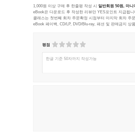
1,000원 이상 구매 후 한줄평 작성 시
일반회원 50원, 마니
4장 가마쿠라시대의 불교: 현밀·선·정토―――― 10
eBook은 다운로드 후 작성한 리뷰만 YES포인트 지급됩니
1. 현밀의 융성 _ 103
클래스는 첫번째 회차 주문확정 시점부터 마지막 회차 주문
2. 둔세: 교중과 둔세문 _ 105
eBook 페이백, CD/LP, DVD/Blu-ray, 패션 및 판매금
3. 새로운 정토교의 전개 _ 110
4. 호넨 이후의 정토교 _ 117
평점
5. 남도 계통의 개혁운동: 조케이의 수행 _ 120
6. 료헨의 수행 _ 124
한글 기준 50자까지 작성가능
5장 북령 계통의 개혁운동: 선종과 법화종――― 12
1. 선종의 전파 _ 127
2. 에이사이의 활약 _ 129
3. 엔니·신치가 전한 선과 『종경록』 _ 132
4. 법화종의 성립 _ 138
5. 선에서의 수행 _ 142
6장 남북조·무로마치·전국시대의 불교_ 154
1. 선종 _ 155