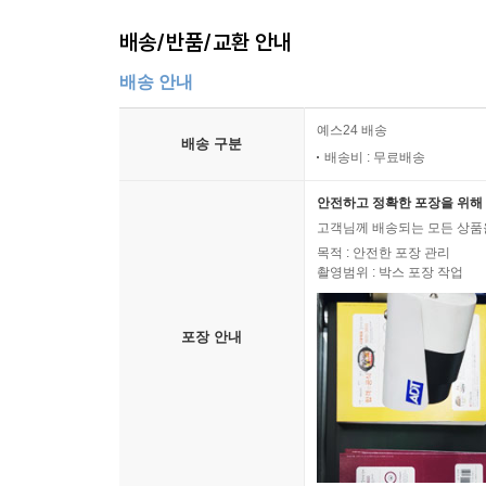
2. 천태종의 전개 _ 159
배송/반품/교환 안내
3. 법화종의 활약 _ 161
4. 정중의 법화신앙 _ 162
배송 안내
5. 닛신의 활약 _ 165
6. 정토진종의 활약 _ 166
예스24 배송
배송 구분
배송비 : 무료배송
7. 전국시대의 특징 _ 168
8. 기독교의 전래 _ 173
안전하고 정확한 포장을 위해 
9. 불교 수행의 전통 _ 174
고객님께 배송되는 모든 상품을
3부 사회에 참여하는 불교
목적 : 안전한 포장 관리
촬영범위 : 박스 포장 작업
7장 근세의 불교__ 179
1. 막번 체제와 불교 _ 179
포장 안내
2. 마음의 중시 _ 182
3. 불교 통제와 기독교 금지 _ 185
4. 가나초자와 담의 및 도가집 _ 188
5. 불교에 대한 비판 _ 193
6. 선종 수행의 실제: 반케이 요타쿠와 시도 무난 _ 1