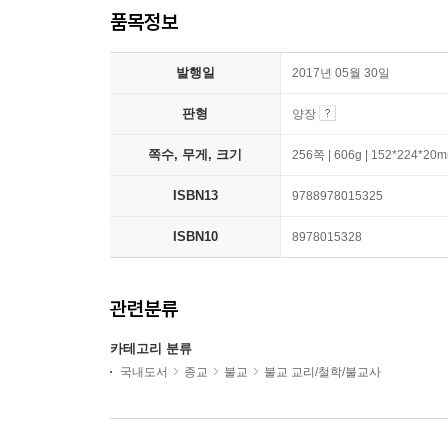
품목정보
발행일
2017년 05월 30일
판형
양장
쪽수, 무게, 크기
256쪽 | 606g | 152*224*20
ISBN13
9788978015325
ISBN10
8978015328
관련분류
카테고리 분류
국내도서
종교
불교
불교 교리/철학/불교사