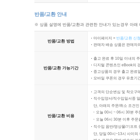
7. 하쿠인의 선 _ 199
반품/교환 안내
8장 근대의 불교__ 211
※ 상품 설명에 반품/교환과 관련한 안내가 있는경우 아래 
1. 신불분리와 폐불훼석 _ 212
2. 폐불훼석과 불교계의 호법운동: 신불판연령에서 대
마이페이지 >
반품/교환 신청
반품/교환 방법
3. 대학인들의 활약 _ 218
판매자 배송 상품은 판매자와
4. 무라카미 센쇼와 대승불설론 비판 _ 220
출고 완료 후 10일 이내의 
5. 다이쇼 데모크라시와 불교 _ 221
디지털 콘텐츠인 eBook의 
반품/교환 가능기간
6. 전쟁 중 불교계의 상황 _ 222
중고상품의 경우 출고 완료일
7. 태평양전쟁 전후 불교계의 상황 _ 225
모바일 쿠폰의 경우 유효기간(
8. 1945년 이전 불교계의 수행의 일면 _ 226
고객의 단순변심 및 착오구
직수입양서/직수입일서중 일
9장 전후 현대의 불교__― 231
단, 아래의 주문/취소 조건인
1. 전후 불교계의 행보 _ 231
오늘 00시 ~ 06시 30분 
반품/교환 비용
2. 불교계의 각종 운동과 새로운 동향 _ 233
오늘 06시 30분 이후 주문
3. 수행에 대한 새로운 주목 _ 235
직수입 음반/영상물/기프트 
4. 자연재해와 불교 _ 237
단, 당일 00시~13시 사이