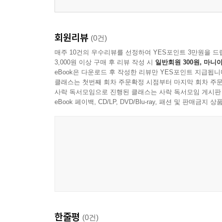
8. 불법기피와 신불융합 _ 51
2장 헤이안시대 전기의 불교――53
회원리뷰
(0건)
1. 새로운 법회의 전개 _ 55
매주 10건의 우수리뷰를 선정하여 YES포인트 3만원을 드
2. 밀교의 전개 _ 59
3,000원 이상 구매 후 리뷰 작성 시
일반회원 300원, 마니아
3. 천태의 수행 _ 63
eBook은 다운로드 후 작성한 리뷰만 YES포인트 지급됩니
4. 일본 천태의 독자적 수행 _ 69
클래스는 첫번째 회차 주문확정 시점부터 마지막 회차 주문
사락 독서모임으로 진행된 클래스는 사락 독서모임 게시판
eBook 페이백, CD/LP, DVD/Blu-ray, 패션 및 판매금
3장 헤이안시대 후기·원정기의 불교_73
1. 남북조 2경의 격식 높은 법회 _ 73
2. 삼강에서의 논의의 특징 _ 79
3. 본각사상의 성립 _ 82
4. 말법의 도래와 정토교의 융성 _ 86
5. 에이산 계통의 염불 _ 87
6. 남도 계통의 염불의 실천 _ 92
7. 고야산의 염불 _ 95
한줄평
(0건)
2부 교중과 둔세문의 불교