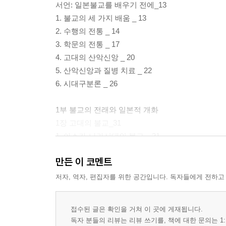
서언: 일본불교를 배우기 전에_13
1. 불교의 세 가지 배움 _ 13
2. 수행의 전통 _ 14
3. 학문의 전통 _ 17
4. 고대의 산악신앙 _ 20
5. 산악신앙과 질병 치료 _ 22
6. 시대구분론 _ 26
1부 불교의 전래와 일본적 개화
1장 고대의 불교_31
1. 아스카·나라시대의 불교 _ 31
2. 아스카 불교 _ 34
만든 이 코멘트
3. 다이카 개신과 불교 _ 37
4. 덴무기의 불교정책과 호국 _ 39
저자, 역자, 편집자를 위한 공간입니다. 독자들에게 전하고
5. 아스카·나라시대의 불교 수학 _ 42
6. 관상염불의 흐름 _ 45
접수된 글은 확인을 거쳐 이 곳에 게재됩니다.
7. 신불의 관계 _ 47
독자 분들의 리뷰는 리뷰 쓰기를, 책에 대한 문의는 1: