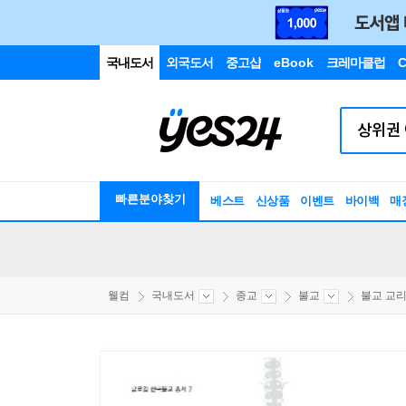
국내도서
외국도서
중고샵
eBook
크레마클럽
C
빠른분야찾기
베스트
신상품
이벤트
바이백
매
웰컴
국내도서
종교
불교
불교 교리/