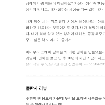
4부 내가 만나보고 싶은 블로거들의 이야기
장에의 바람 때문이 아닐까요? 자신의 생각과 행동을
내 안에 잠든 ‘나’를 흔들어 깨운 너 | 바람꽃
생각과 만나고, 내가 접하는 세상을 더욱 넓혀나가, 어
아메리카의 나치 문학 | smells
스탕달 『적과 흑』, 욕망과 혁명 사이에서 | 용짱
내게 있어 시는 ‘위로’였다. 시에서 묻어나오는 아
『세계명화 비밀』, 모니카 봄 두첸이 들려주는 적당
파하고 신음하는 것들이기도 했다. 내가 겪었던 아
〈타인의 삶〉-일단, 산다 | 김서늬
다. 내가 겪어 알고 있는 상처에 대해선 ‘공감’해주고,
성룡이 견인한 홍콩 영화의 역사 | Mullu
주고 싶은 책 이야기〉 중에서
이마무라 쇼헤이 감독은 왜 이런 영화를 만들었을까
것일까. 영화를 보고 난 후 10년이 지난 지금까지
윤리적일 수 있느냐고 묻고 싶었을까. --- pp.204
젊은이들이 꿈꾸는 미래는 마치 앞을 제대로 볼 수 
그들을 가로막는다. 그래도 그들은 포기하지 않고 
출판사 리뷰
--- p.289, 〈내가 들려주고 싶은 음악이야기〉 중에서
수천여 편 응모작 가운데 두각을 드러낸 서른일곱 
두 손 위에서 만나는 일!