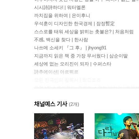
시시詩詩하다! | 워터멜론
까치집을 위하여 | 은이후니
우석훈이 디자인한 한국경제 | 잠정暫定
스스로를 태워 세상을 밝히는 촛불은? | 처음처럼
不感, 백신을 찾다 | 한사람
나쓰메 소세키 『그 후』 | jhyong91
지금까지 읽은 책 중 가장 무서웠다 | 삼순이딸
세상에 없는 오리진이 되자 | 수퍼스타
詩추에이션| 아르뛰르
모든 한국인의 필독서 | 최고조조
고갱 VS 스트릭랜드, 존재와 소유에 대하여 | 트레
추억이 켜켜이 쌓인 할아버지의 바닷속 집 | 하늘나
채널예스 기사
사랑도 때론 폭력이다 | hephzibah
(2개)
2부 내가 보여주고 싶은 영화 이야기
이 고통은 진짜일까? 나의 진짜 고통을 묻다 | 설국
누추한 일상과 아름다운 세계, 그 이종의 차원 속으로