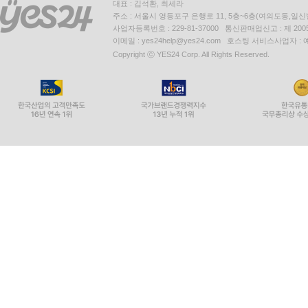
대표 : 김석환, 최세라
주소 : 서울시 영등포구 은행로 11, 5층~6층(여의도동,일신
사업자등록번호 : 229-81-37000 통신판매업신고 : 제 200
이메일 : yes24help@yes24.com 호스팅 서비스사업자 :
Copyright ⓒ YES24 Corp. All Rights Reserved.