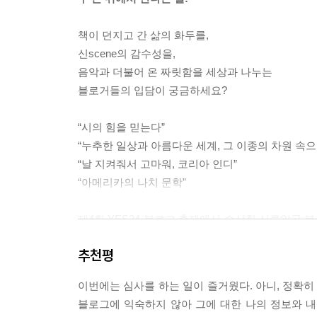
책이 던지고 간 삶의 화두를,
신scene의 감수성을,
음악과 더불어 온 짜릿함을 세상과 나누는
블로거들의 입담이 궁금하세요?
“시의 힘을 믿는다”
“누추한 일상과 아름다운 세계, 그 이종의 차원 속으
“날 지켜줘서 고마워, 코리아 인디”
“아메리카의 나치 문학”
제4회 YES24 블로그 축제에서 수상한 서른일곱 
따듯한 ‘감성’과 발랄한 ‘개성’으로 대중문화에
추천평
아름다움을 널리 나누려는 마음가짐이 서슴없으며, 
톡톡히 해낸 문화 가이드들의 진솔한 이야기를 한 권
이번에는 심사를 하는 일이 즐거웠다. 아니, 정확히
블로그에 익숙하지 않아 그에 대한 나의 정보와 
2010년 10월, 가을볕과 나란히 세상에 나온 네