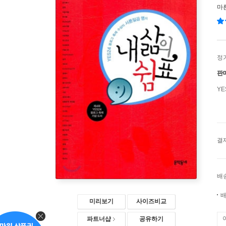
마른
정
판
Y
결
배
배
미리보기
사이즈비교
파트너샵
공유하기