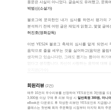
풍문은 사실이 아니었다. 글솜씨도 유려했고, 문화
(1·2·3부)로 이루어져 있던 기존 구성에 타 블로
박범신(소설가)
소설가 박범신, 영화감독 허진호, 가수 오지은이 각
심사과정의 고심이 온전히 드러난 심사평까지 읽어볼
블로그에 문외한인 내가 심사를 하면서 평가의 기
분석하기 전에 어떤 글은 재밌게 읽혔고, 몇몇 글에
수천여 편 응모작 가운데 두각을 드러낸 색색의 수작
허진호(영화감독)
YES블로거와 외부 블로거가 이루는 감성의 조화를 
그네들이 우리 앞에 꺼내놓은 풍성한 이야기보따리에
이번 YES24 블로그 축제의 심사를 맡게 되면
여러모로 새롭게 태어난 2010년판 『내 삶의 쉼표
음악으로 줄을 세우는 것을 싫어하고(음악은 올림픽
생각하고 있습니다만, 그래도 뽑기는 뽑아야 하기
없다고 생각합니다. 자신이 사랑하는 음악에 대해 글
오지은(가수)
회원리뷰
(2건)
매주 10건의 우수리뷰를 선정하여 YES포인트 3만원을 드
3,000원 이상 구매 후 리뷰 작성 시
일반회원 300원, 마니아
eBook은 다운로드 후 작성한 리뷰만 YES포인트 지급됩니
클래스는 첫번째 회차 주문확정 시점부터 마지막 회차 주문