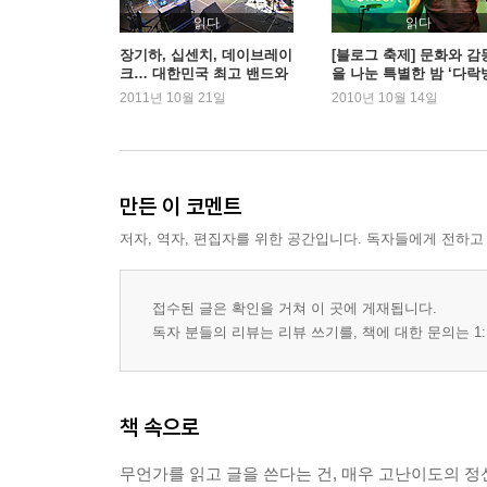
사랑니와 우리 생애 최고의 순간, 배우 김정은의 페르소나
읽다
읽다
서정시가 사라진 시대의 서정시 | 엠제이
장기하, 십센치, 데이브레이
[블로그 축제] 문화와 감
크… 대한민국 최고 밴드와
을 나눈 특별한 밤 ‘다락
영화 〈블랙〉을 보고 느끼는 나의 벅찬 감동 | 문
함께한 다섯 번째 블로그 파
콘서트’ - 제 4회 블로그
2011년 10월 21일
2010년 10월 14일
내 안의 야만성 | 봉다리커피
티!
제 기념도서 출간파티
인생이 담긴 한 편의 감동적인 시詩 | 서란
친정 엄마가 곁에 있어 행복해요 | 샨티샨티
로빈 후드, 새로운 전설의 시작 | 껌정드레스
만든 이 코멘트
캐릭터의 매력? 찌질하지만 귀여운 | 꽃들에게 희
저자, 역자, 편집자를 위한 공간입니다. 독자들에게 전하고
3부 내가 들려주고 싶은 음악 이야기
그녀의 정원에 한 걸음 내딛다 | minihall
접수된 글은 확인을 거쳐 이 곳에 게재됩니다.
날 지켜줘서 고마워, 코리아 인디 | 유리턱
독자 분들의 리뷰는 리뷰 쓰기를, 책에 대한 문의는 1:
빛나는 선율에 감싸여 | blueruiner
스물한 살, 가시밭길을 걸어 선인장의 갑옷을 얻게 해준 
김광석, 젊음을 노래하다 | 믿음의 청년
책 속으로
나의 대중음악 연대기 | 빨간비♥
무언가를 읽고 글을 쓴다는 건, 매우 고난이도의 정