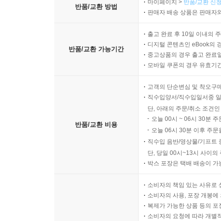
마이페이지 >
반품/교환 신청
반품/교환 방법
판매자 배송 상품은 판매자와
출고 완료 후 10일 이내의 
디지털 콘텐츠인 eBook의 
반품/교환 가능기간
중고상품의 경우 출고 완료일
모바일 쿠폰의 경우 유효기간(
고객의 단순변심 및 착오구
직수입양서/직수입일서중 일
단, 아래의 주문/취소 조건인
오늘 00시 ~ 06시 30분 
반품/교환 비용
오늘 06시 30분 이후 주문
직수입 음반/영상물/기프트 
단, 당일 00시~13시 사이
박스 포장은 택배 배송이 가
소비자의 책임 있는 사유로 
소비자의 사용, 포장 개봉에 
복제가 가능한 상품 등의 포장을 
소비자의 요청에 따라 개별