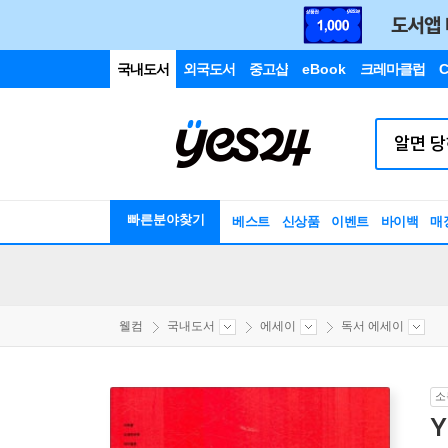
국내도서
외국도서
중고샵
eBook
크레마클럽
C
빠른분야찾기
베스트
신상품
이벤트
바이백
매
웰컴
국내도서
에세이
독서 에세이
소
Y