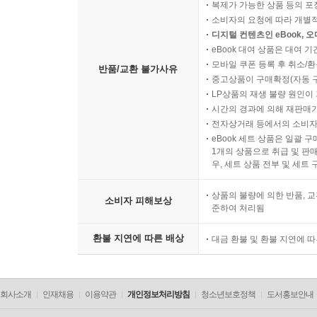
복제가 가능한 상품 등의 포장을 
소비자의 요청에 따라 개별
디지털 컨텐츠인 eBook, 
eBook 대여 상품은 대여 기
모바일 쿠폰 등록 후 취소/환
반품/교환 불가사유
중고상품이 구매확정(자동 
LP상품의 재생 불량 원인이 기
시간의 경과에 의해 재판매가
전자상거래 등에서의 소비자
eBook 세트 상품은 일괄 
1개의 상품으로 취급 및 판매
우, 세트 상품 전부 및 세트
상품의 불량에 의한 반품, 교
소비자 피해보상
준하여 처리됨
환불 지연에 따른 배상
대금 환불 및 환불 지연에 
회사소개
인재채용
이용약관
개인정보처리방침
청소년보호정책
도서홍보안내