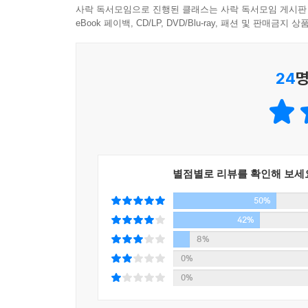
그의 소설을 가만히 들여다보고 있다보면, 누구에게나
사락 독서모임으로 진행된 클래스는 사락 독서모임 게시판
세상을 움직여나가는 이들뿐 아니라, 별볼일없어 
eBook 페이백, CD/LP, DVD/Blu-ray, 패션 및 판매금
살아 있었음을 발견하게 되는 것이다.
그것은 그가 단순히 소설의 주인공을 우리와 같은
24
명
평범한 일상을 새삼 들추어내고 의미를 부여해서도
선사한다. ‘이야기’란 특별한 어떤 사람들의 것이 아
해서, 이야기들은 자꾸 뻗어나간다. 윤성희의 소설
그 돋아난 가지에서 또다시 새로운 가지들이 돋아나,
뿐만 아니라 그의 소설은 단어와 단어 사이, 문장
그곳에서, 새로운 이야기, ‘나’의 이야기가 태어난다
별점별로 리뷰를 확인해 보세
50%
다시 펼칠 때 행간이 짐작되고 세 번 톺아볼 때 여
42%
한 장의 가족사진. 여덟 명의 사진 속에 그 몇 곱의
8%
않고 간직되는 사진. 수십 통의 편지 수백 통의 엽
0%
지금 여기서 만나는 기적과도 같은 이야기. 수천 
0%
함부로 침범하지 않는 성숙한 배려. 떠난 사람이 남은