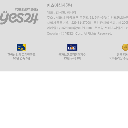
대표 : 김석환, 최세라
주소 : 서울시 영등포구 은행로 11, 5층~6층(여의도동,일신
사업자등록번호 : 229-81-37000 통신판매업신고 : 제 200
이메일 : yes24help@yes24.com 호스팅 서비스사업자 :
Copyright ⓒ YES24 Corp. All Rights Reserved.