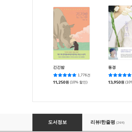
긴긴밤
동경
1,776건
11,250
원
(10% 할인)
13,950
원
(10
구경꾼들
도서정보
리뷰/한줄평
(24/4)