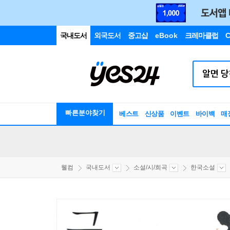
국내도서
외국도서
중고샵
eBook
크레마클럽
C
빠른분야찾기
베스트
신상품
이벤트
바이백
매
웰컴
국내도서
소설/시/희곡
한국소설