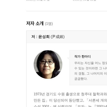
저자 소개
(1명)
저 :
윤성희
(尹成姬)
작가 한마디
우리는 자신을 어느 정도
수 있는 것이라면 그 나
의 경험, 그 나머지의 
궁금했다.
1973년 경기도 수원 출생으로 청주대 철학과
만든 집」이 당선되어 등단했고, 「서른세 개의
소설 2001』에 실렸으며, 「모자」는 『200