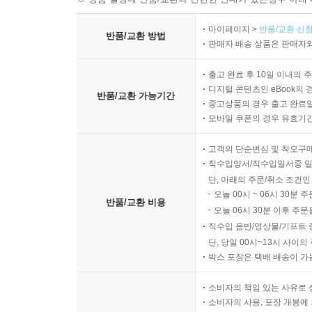
마이페이지 >
반품/교환 신청
반품/교환 방법
판매자 배송 상품은 판매자와
출고 완료 후 10일 이내의 
디지털 콘텐츠인 eBook의 
반품/교환 가능기간
중고상품의 경우 출고 완료일
모바일 쿠폰의 경우 유효기간(
고객의 단순변심 및 착오구
직수입양서/직수입일서중 일
단, 아래의 주문/취소 조건인
오늘 00시 ~ 06시 30분 
반품/교환 비용
오늘 06시 30분 이후 주문
직수입 음반/영상물/기프트 
단, 당일 00시~13시 사이
박스 포장은 택배 배송이 가
소비자의 책임 있는 사유로 
소비자의 사용, 포장 개봉에 