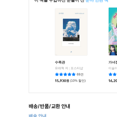
이 책을 구입하신 분들이 산
분야 연관 책
수족관
가녀
유래혁 저
포스터샵
이슬아
|
69건
15,930
원
(10% 할인)
16,2
배송/반품/교환 안내
배송 안내