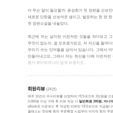
더 무슨 말이 필요할까. 윤성희가 첫 장편을 선보인다
새로운 단편을 선보여온 셈이고, 발표하는 한 편 한
첫 장편소설을 내놓았다.
최근에 저는 삶이란 이런저런 것들을 쳐다보고 그
무엇이 없는지, 잘 모르겠거든요. 저 자신을 들여다
우리가 쓰는 단어들을 넘어서 있습니다. 그래서 어
만들어내고요. 그래서 저는 최선을 다해 이런저런
뭔가 희미하게나마 알게 되겠지요.
처음 이 소설을 쓰기 시작하면서, 작가는 그렇게
아니겠으나, “최선을 다해 이런저런 것들을 쳐다보
회원리뷰
글자로 표현된 텍스트 사이의 거리를 좁히고 있는 
(24건)
매주 10건의 우수리뷰를 선정하여 YES포인트 3만원을 드
3,000원 이상 구매 후 리뷰 작성 시
일반회원 300원, 마니아
모두에겐 저마다의 이야기가 있다!
eBook은 다운로드 후 작성한 리뷰만 YES포인트 지급됩니
클래스는 첫번째 회차 주문확정 시점부터 마지막 회차 주문