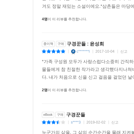
겨도 정말 재밌는 소설이에요.*삼촌들은 마당에도
마르케스는 말했다. ‘우리’라는 울타리 안에 넣을 수
4명
이 이 리뷰를 추천합니다.
구경꾼들 : 윤성희
종이책
구매
c*******l
2017-10-04
신고
|
|
|
*가족 구성원 모두가 사랑스럽다소중히 간직하고
물들에게 참 친절한 작가라고 생각했다지나쳐버
다. 내가 처음으로 신을 신고 걸음을 걸었던 날
2명
이 이 리뷰를 추천합니다.
구경꾼들
eBook
구매
s****3
2019-02-02
신고
|
|
|
누군가의 삶을, 그 삶의 순간순간을 몰래 지켜