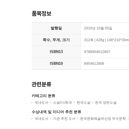
품목정보
발행일
2010년 10월 05일
쪽수, 무게, 크기
312쪽 | 428g | 148*210*30
ISBN13
9788954612807
ISBN10
8954612806
관련분류
카테고리 분류
국내도서
소설/시/희곡
한국소설
한국 장편소설
수상내역 및 미디어 추천 분류
국내도서
기관 추천 도서
한국문화예술위선정 우수문학