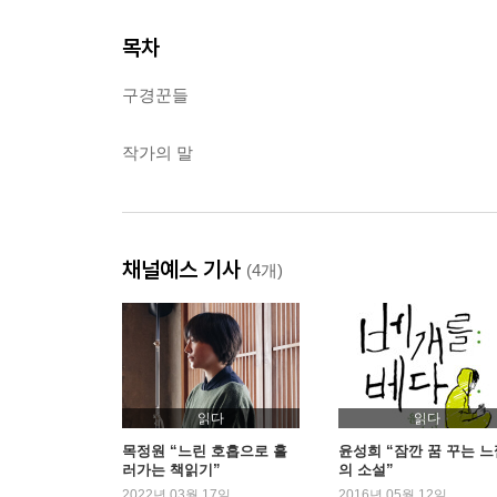
목차
구경꾼들
작가의 말
채널예스 기사
(4개)
읽다
읽다
목정원 “느린 호흡으로 흘
윤성희 “잠깐 꿈 꾸는 느
러가는 책읽기”
의 소설”
2022년 03월 17일
2016년 05월 12일