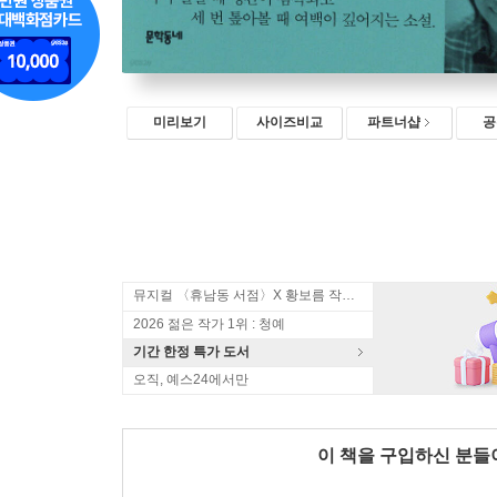
미리보기
사이즈비교
파트너샵
공
뮤지컬 〈휴남동 서점〉X 황보름 작가 북토크
2026 젊은 작가 1위 : 청예
기간 한정 특가 도서
오직, 예스24에서만
이 책을 구입하신 분