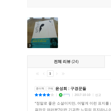
나를 스친 모든 인연을 그려보게 하는 소설. 살아온
마음들을 상상하게 하는 소설.
다시 펼칠 때 행간이 짐작되고 세 번 톺아볼 때 여
많은 사연이 숨쉬고 있으니.
_차미령(문학평론가)
그의 소설에선 다른 반찬이 필요없는 갓 지은 흰
우러나와 가난한 마음을 달래준다.
3
“다시 펼칠 때 행간이 짐작되고 세 번 톺아볼 때 
펼치게 되고, 새롭게 펼칠 때 이야기는 또다시 새 가
전체 리뷰
(24)
나뿐만 아니라 이 소설 속의 ‘나’도 여전히 어딘가
1
경험할 수 있는 것일까? 겨우 한 귀퉁이 정도만 볼
나머지의 이야기들은 어디를 떠돌게 되는 것일까? 나
윤성희 : 구경꾼들
종이책
구매
t****j
2017-10-10
신고
|
|
|
소설의 마지막 장을 덮고 나면, 작가에게 말해주고
*정말로 좋은 소설이지만, 어떻게 이런 표지를
어쩌면 독자인 우리가 붙잡을 수 있을지 모르겠다고.
걸까요 여러분?이런 기괴한 느낌의 표지라니,
“삶은 한 사람이 살았던 것 그 자체가 아니라, 현