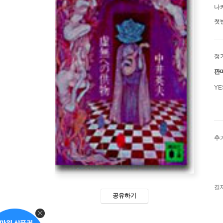
나
첫
정
판
Y
추
결
공유하기