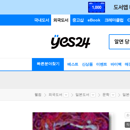
국내도서
외국도서
중고샵
eBook
크레마클럽
C
빠른분야찾기
베스트
신상품
이벤트
바이백
매
웰컴
외국도서
일본도서
문학
일본
소
직