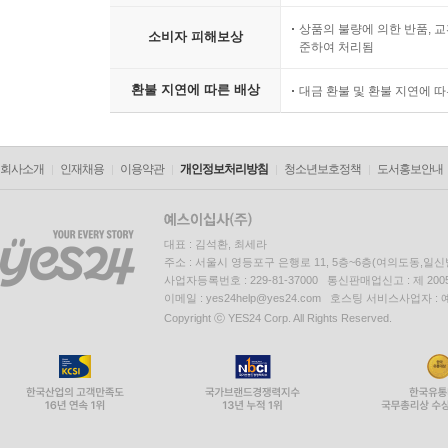
상품의 불량에 의한 반품, 교
소비자 피해보상
준하여 처리됨
환불 지연에 따른 배상
대금 환불 및 환불 지연에 
회사소개
인재채용
이용약관
개인정보처리방침
청소년보호정책
도서홍보안내
대표 : 김석환, 최세라
주소 : 서울시 영등포구 은행로 11, 5층~6층(여의도동,일신
사업자등록번호 : 229-81-37000 통신판매업신고 : 제 200
이메일 : yes24help@yes24.com 호스팅 서비스사업자 :
Copyright ⓒ YES24 Corp. All Rights Reserved.