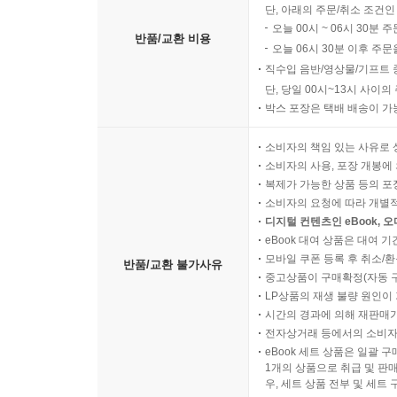
단, 아래의 주문/취소 조건인
오늘 00시 ~ 06시 30분 
반품/교환 비용
오늘 06시 30분 이후 주문
직수입 음반/영상물/기프트 
단, 당일 00시~13시 사이
박스 포장은 택배 배송이 가
소비자의 책임 있는 사유로 
소비자의 사용, 포장 개봉에 
복제가 가능한 상품 등의 포장을 
소비자의 요청에 따라 개별
디지털 컨텐츠인 eBook, 
eBook 대여 상품은 대여 기
모바일 쿠폰 등록 후 취소/환
반품/교환 불가사유
중고상품이 구매확정(자동 
LP상품의 재생 불량 원인이 기
시간의 경과에 의해 재판매가
전자상거래 등에서의 소비자
eBook 세트 상품은 일괄 
1개의 상품으로 취급 및 판매
우, 세트 상품 전부 및 세트