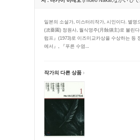
저 :
나카이 히데오
(Hideo Nakai,なかい ひ
일본의 소설가, 미스터리작가, 시인이다. 별명으
(流薔園) 정원사, 월식영주(月蝕領主)로 불린다
럼프』(1973)로 이즈미교카상을 수상하는 등
에서』, 『푸른 수염...
작가의 다른 상품