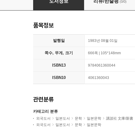
도서정보
리뷰/한줄평
(0/0)
품목정보
발행일
1983년 08월 01일
쪽수, 무게, 크기
666쪽 | 105*148mm
ISBN13
9784061360044
ISBN10
4061360043
관련분류
카테고리 분류
외국도서
일본도서
문학
일본문학
講談社 文庫/新書
외국도서
일본도서
문학
일본문학