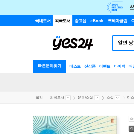
국내도서
외국도서
중고샵
eBook
크레마클럽
C
빠른분야찾기
베스트
신상품
이벤트
바이백
매
웰컴
외국도서
문학/소설
소설
미스
소
직