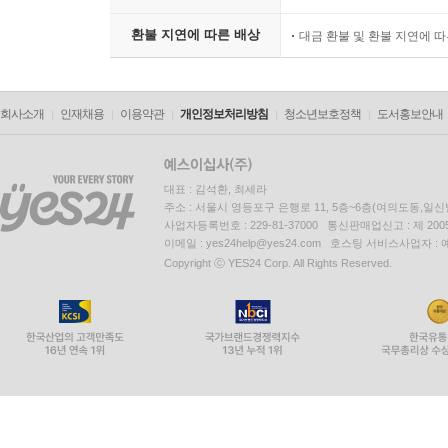
환불 지연에 따른 배상
대금 환불 및 환불 지연에 
회사소개
인재채용
이용약관
개인정보처리방침
청소년보호정책
도서홍보안내
대표 : 김석환, 최세라
주소 : 서울시 영등포구 은행로 11, 5층~6층(여의도동,일신
사업자등록번호 : 229-81-37000 통신판매업신고 : 제 200
이메일 : yes24help@yes24.com 호스팅 서비스사업자 :
Copyright ⓒ YES24 Corp. All Rights Reserved.