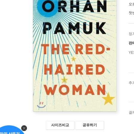
오
첫
정
판
Y
추
결
사이즈비교
공유하기