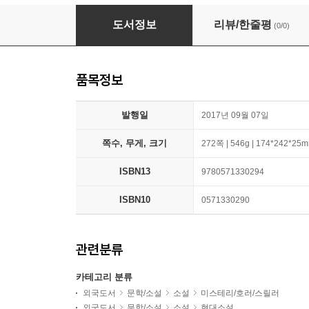
The Red-Haired Woman
도서정보
리뷰/한줄평
(0/0)
품목정보
발행일
2017년 09월 07일
쪽수, 무게, 크기
272쪽 | 546g | 174*242*25
ISBN13
9780571330294
ISBN10
0571330290
관련분류
카테고리 분류
외국도서
문학/소설
소설
미스테리/호러/스릴러
외국도서
문학/소설
소설
현대소설