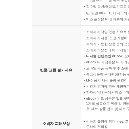
오늘 06시 30분 이후 주문
직수입 음반/영상물/기프트 
단, 당일 00시~13시 사이
박스 포장은 택배 배송이 가
소비자의 책임 있는 사유로 
소비자의 사용, 포장 개봉에 
복제가 가능한 상품 등의 포장을 
소비자의 요청에 따라 개별
디지털 컨텐츠인 eBook, 
eBook 대여 상품은 대여 기
모바일 쿠폰 등록 후 취소/환
반품/교환 불가사유
중고상품이 구매확정(자동 
LP상품의 재생 불량 원인이 기
시간의 경과에 의해 재판매가
전자상거래 등에서의 소비자
eBook 세트 상품은 일괄 
1개의 상품으로 취급 및 판매
우, 세트 상품 전부 및 세트
상품의 불량에 의한 반품, 교
소비자 피해보상
준하여 처리됨