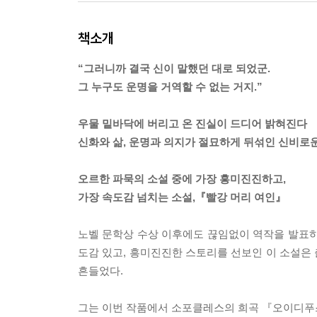
책소개
“그러니까 결국 신이 말했던 대로 되었군.
그 누구도 운명을 거역할 수 없는 거지.”
우물 밑바닥에 버리고 온 진실이 드디어 밝혀진다
신화와 삶, 운명과 의지가 절묘하게 뒤섞인 신비로
오르한 파묵의 소설 중에 가장 흥미진진하고,
가장 속도감 넘치는 소설,『빨강 머리 여인』
노벨 문학상 수상 이후에도 끊임없이 역작을 발표하
도감 있고, 흥미진진한 스토리를 선보인 이 소설은 
흔들었다.
그는 이번 작품에서 소포클레스의 희곡 『오이디푸스