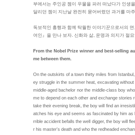
부에서는 주인공 젬이 우물을 파러 떠났다가 인생을
달리던 젬이 지난날 완전히 묻어버렸던 과거를 마주하
독보적인 흥행과 함께 탁월한 이야기꾼으로서의 면모를
여인』을 만나 보자. 신화와 삶, 운명과 의지가 
From the Nobel Prize winner and best-selling au
me between them.
On the outskirts of a town thirty miles from Istanbul
ey struggle in the summer heat, excavating without l
middle-aged bachelor nor the middle-class boy whose 
me to depend on each other and exchange stories ref
take their evening break, the boy will find an irres
atches his eye and seems as fascinated by him as he
rrible accident befalls the well digger, the boy will f
r his master's death and who the redheaded enchan