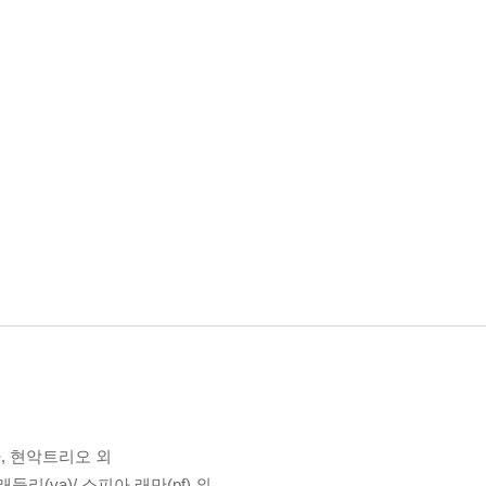
, 현악트리오 외
들리(va)/ 소피아 래만(pf) 외