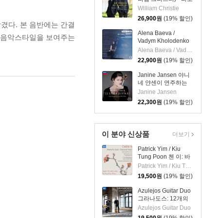
의 바이올린 (Le
William Christie
Violon De Rameau)
26,900
원
(19% 할인)
겼다. 본 음반에는 간결
Alena Baeva /
의 음악스타일을 보여주는
Vadym Kholodenko
베토벤: 바이올린 소
Alena Baeva / Vadym Kholodenko
나타 5번 '봄', 9번 '크
22,900
원
(19% 할인)
로이처', 3번
(Beethoven: Violin
Janine Jansen 야니
Sonatas Nos. 5
네 얀센이 연주하는
"Spring", 9 'Kreutzer"
12개의 스트라디바리
Janine Jansen
& 3)
(12 Stradivari)
22,300
원
(19% 할인)
이 분야 신상품
더보기
Patrick Yim / Kiu
Tung Poon 첸 이: 바
이올린, 비올라, 피아
Patrick Yim / Kiu Tung Poon
노 작품집 (Chen Yi:
19,500
원
(19% 할인)
Works For Violin,
Viola And Piano)
Azulejos Guitar Duo
그라나도스: 12개의
스페인 무곡, 스페인
Azulejos Guitar Duo
카프리초 (두 대의 기