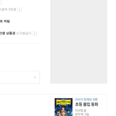
첫결제 3천원
인트 적립
만원 상품권
신규발급시