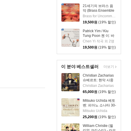
21세기의 브라스 음
악 (Brass Ensemble
Music - 21st Century)
Brass for Uncommon Times 실내악
19,500
원
(19% 할인)
Patrick Yim / Kiu
Tung Poon 첸 이: 바
이올린, 비올라, 피아
Chen Yi 작곡 외 2명
노 작품집 (Chen Yi:
19,500
원
(19% 할인)
Works For Violin,
Viola And Piano)
이 분야 베스트셀러
더보기
Christian Zacharias
슈베르트: 현악 사중
주 전곡 외 (Schubert:
Christian Zacharias
Complete String
65,000
원
(19% 할인)
Quartets, Trout
Quintet & String
Mitsuko Uchida 베토
Trios)
벤: 피아노 소나타 30-
32번 (Beethoven:
Mitsuko Uchida
Piano Sonatas Opp
25,200
원
(19% 할인)
109 110 & 111)
William Christie (윌
리엄 크리스티) - 라모