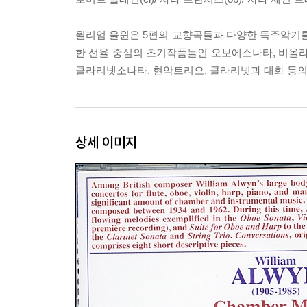
윌리엄 올윈은 5편의 교향곡들과 다양한 독주악기를 
한 선율 중심의 초기작품들인 오보에소나타, 비올
클라리넷소나타, 현악트리오, 클라리넷과 대화 등의
상세 이미지