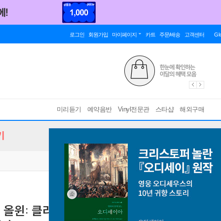
로그인
회원가입
마이페이지
카트
주문/배송
고객센터
Gl
미리듣기
예약음반
Vinyl전문관
스타샵
해외구매
기
 윌리엄 올윈: 클라리넷, 오보에, 비올라 소나타