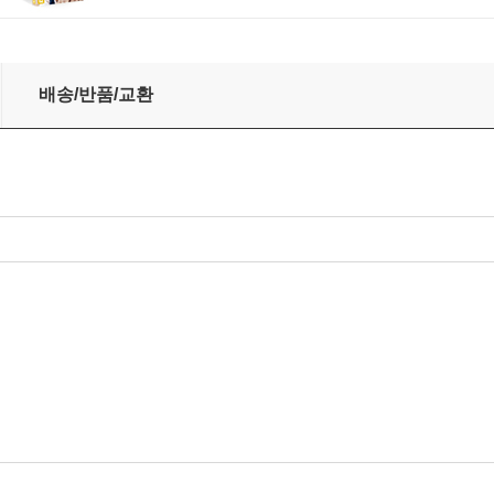
오보에, 비올라 소나타 (William Alwyn: Chamber Music)
배송/반품/교환