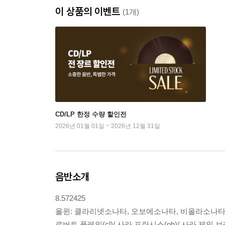
이 상품의 이벤트
(1개)
CD/LP 한정 수량 할인전
2026년 01월 01일 ~ 2026년 12월 31일
음반소개
8.572425
올윈: 클라리넷소나타, 오보에소나타, 비올라소나타
로버트 플레인(cl)/ 사라 프란시스(ob)/ 사라 제인 브래