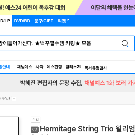
D/LP
DVD/BD
문구
/GIFT
티켓
장안내
채널예스
사락
예스펀딩
클래스24
독서유형검사
RBTI Lab
독서유형검사
박혜진 편집자의 문장 수집,
채널예스 1화 보러 가
(수입)
수입
Hermitage String Trio
CD