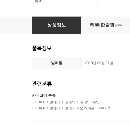
룩백
Hermitage String Trio 윌리엄 올윈: 클라리넷, 
상품정보
리뷰/한줄평
(0/0)
품목정보
발매일
2010년 09월 07일
관련분류
카테고리 분류
CD/LP
클래식
실내악
실내악 (수입)
CD/LP
클래식
클래식 주요 레이블
NAXOS