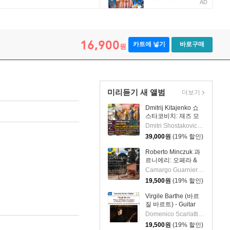
AD
16,900
카트에 넣기
바로구매
원
미리듣기 새 앨범
더보기
Dmitrij Kitajenko 쇼
스타코비치: 재즈 모
음곡, 발레 모음곡, 협
Dmitri Shostakovich 작곡 외 6명
주곡들
39,000
원
(19% 할인)
(Shostakovich: Jazz
Suite; Ballet Suites;
Roberto Minczuk 과
Concertos)
르니에리: 오페라 &
관현악 작품집
Camargo Guarnieri 작곡 외 2명
(Guarnieri: Pedro
19,500
원
(19% 할인)
Malazarte)
Virgile Barthe (바르
질 바르트) - Guitar
Recital (기타 리사이
Domenico Scarlatti 작곡 외 5명
틀)
19,500
원
(19% 할인)