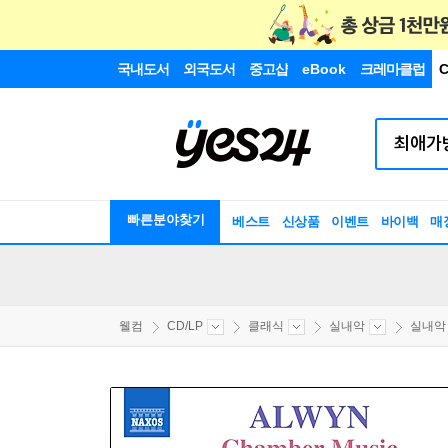
국내도서
외국도서
중고샵
eBook
크레마클럽
C
빠른분야찾기
베스트
신상품
이벤트
바이백
매
웰컴
CD/LP
클래식
실내악
실내악 