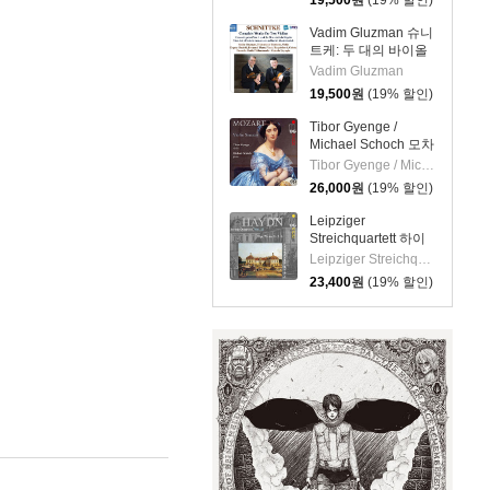
19,500
원
(19% 할인)
타를 위한 편곡)
(Granados: 12
Vadim Gluzman 슈니
Danzas Espanolas)
트케: 두 대의 바이올
린을 위한 작품집
Vadim Gluzman
(Schnittke: Complete
19,500
원
(19% 할인)
Works For Two
Violins)
Tibor Gyenge /
Michael Schoch 모차
르트: 바이올린 소나
Tibor Gyenge / Michael Schoch
타집 (Mozart: Violin
26,000
원
(19% 할인)
Sonatas) [SACD
Hybrid]
Leipziger
Streichquartett 하이
든: 현악 사중주 22집
Leipziger Streichquartett
(Haydn: String
23,400
원
(19% 할인)
Quartets Vol.22 -
Op.76 No.1, 5, 6)