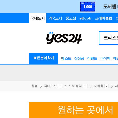
국내도서
외국도서
중고샵
eBook
크레마클럽
C
빠른분야찾기
베스트
신상품
이벤트
바이백
매
웰컴
국내도서
사회 정치
사회학