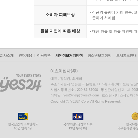
상품의 불량에 의한 반품, 교
소비자 피해보상
준하여 처리됨
환불 지연에 따른 배상
대금 환불 및 환불 지연에 
회사소개
인재채용
이용약관
개인정보처리방침
청소년보호정책
도서홍보안내
대표 : 김석환, 최세라
주소 : 서울시 영등포구 은행로 11, 5층~6층(여의도동,일신
사업자등록번호 : 229-81-37000 통신판매업신고 : 제 200
이메일 : yes24help@yes24.com 호스팅 서비스사업자 :
Copyright ⓒ YES24 Corp. All Rights Reserved.