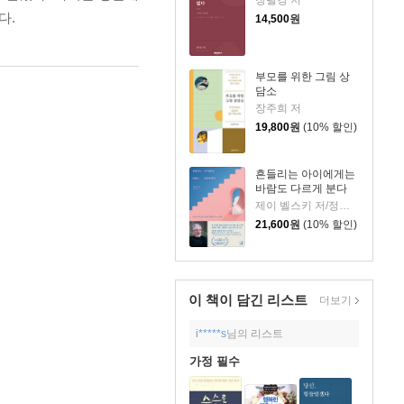
다.
14,500
원
부모를 위한 그림 상
담소
장주희 저
19,800
원
(10% 할인)
흔들리는 아이에게는
바람도 다르게 분다
제이 벨스키 저/정미나 역
21,600
원
(10% 할인)
이 책이 담긴
리스트
더보기
i*****s
님의 리스트
가정 필수