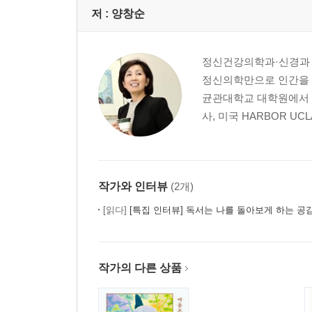
저 :
양창순
죄책감에서 비롯된 우울장애
아이가 대학 떨어지면 함께 죽고 싶은 심정이라는 
정신적 갈등이 몸에 나타나는 신체화 장애
정신건강의학과·신경과 
병원을 순례하다 건강 염려증 환자가 된 어머니
정신의학만으로 인간을 
스트레스가 지나쳐 발병하는 정신장애
균관대학교 대학원에서 
피해망상에 사로잡혀 줄곧 아이만 따라다니는 어머
사, 미국 HARBOR U
병적 도박이나 도벽을 보이는 충동조절장애
어느 날 백화점에서 처음 속옷을 훔친 뒤로는….
2. 고3 어머니 병을 만드는 여러 가지 요인들
작가와 인터뷰
(2개)
사회 구조에서 본 원인
[읽다]
[특집 인터뷰] 독서는 나를 돌아보게 하는 공감
명문대학 합격이 코리안 드림(?)
남의 이목을 우선시하는 사회
내가 하고 싶은 공부를 했더라면….
작가의 다른 상품
다양성을 인정하지 않는 사회
가족 구조에서 본 원인
어머니에게만 자녀 교육을 맡기는 구조의 허와 실