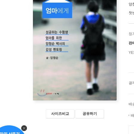
양
첫
정
판
Y
결
배
사이즈비교
공유하기
배