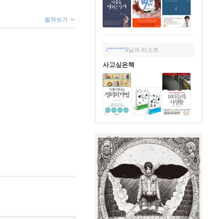
펼쳐보기
i*******3
님의 리스트
사고싶은책