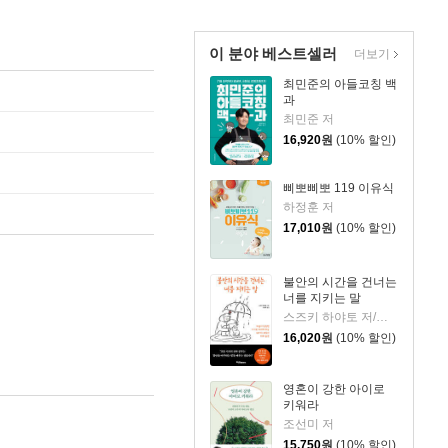
이 분야 베스트셀러
더보기
최민준의 아들코칭 백
과
최민준 저
16,920
원
(10% 할인)
삐뽀삐뽀 119 이유식
하정훈 저
17,010
원
(10% 할인)
불안의 시간을 건너는
너를 지키는 말
스즈키 하야토 저/이선주 역
16,020
원
(10% 할인)
영혼이 강한 아이로
키워라
조선미 저
15,750
원
(10% 할인)