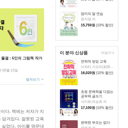
엄마의 말 연습
윤지영 저
15,750
원
(10% 할인)
이 분야 신상품
더보기
 물결 : 6인의 그림책 작가
전략적 방임 교육
이와타 가오리(岩田かおり) 저/이지현 역
년 08월 23일
16,020
원
(10% 할인)
펼쳐보기
초등 문해력을 다잡는
공부력 글쓰기
서미화,허승희 저
17,100
원
(10% 할인)
이다. 책에는 저자가 지
 담겨있다. 잘못된 교육
완벽한 부모는 없다
 실었다. 아이를 명문대
장필경 저