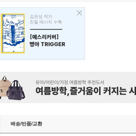
김은성 작가
친필 메시지 수록
---------------
[예스리커버]
빵야 TRIGGER
배송/반품/교환