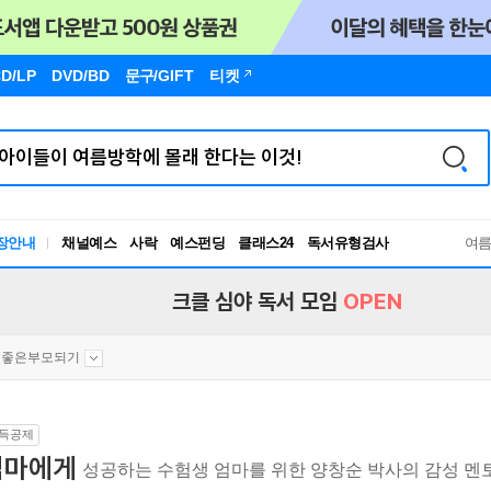
D/LP
DVD/BD
문구
/GIFT
티켓
장안내
채널예스
사락
예스펀딩
클래스24
독서유형검사
여
RBTI Lab
독서유형검사
크클 심야 독서 모임
OPEN
좋은부모되기
득공제
엄마에게
성공하는 수험생 엄마를 위한 양창순 박사의 감성 멘