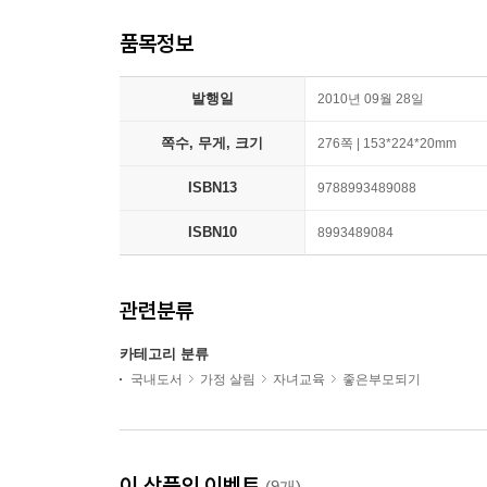
품목정보
발행일
2010년 09월 28일
쪽수, 무게, 크기
276쪽 | 153*224*20mm
ISBN13
9788993489088
ISBN10
8993489084
관련분류
카테고리 분류
국내도서
가정 살림
자녀교육
좋은부모되기
이 상품의 이벤트
(9개)