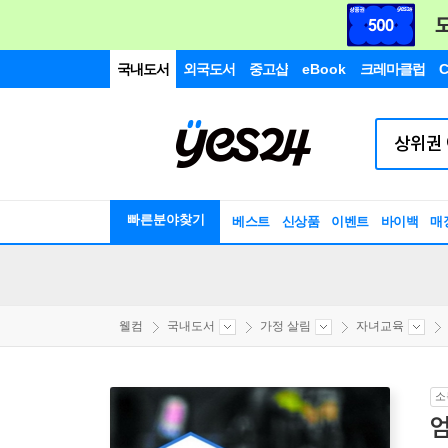
국내도서
외국도서
중고샵
eBook
크레마클럽
C
빠른분야찾기
베스트
신상품
이벤트
바이백
매
웰컴
국내도서
가정 살림
자녀교육
소