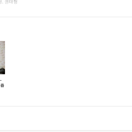
형, 권태형
~
시즘
걱정