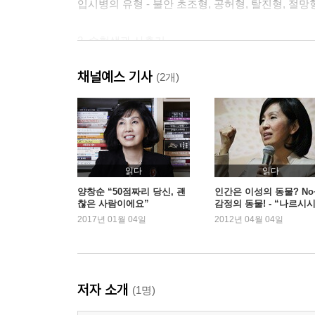
입시병의 유형 - 불안 초조형, 공허형, 탈진형, 절망
2. 수험생과 사춘기
사춘기 아이들은 미쳤다고 생각하면 돼
채널예스 기사
사춘기 아이들이 추구하고 원하는 것들
(2개)
나는 ‘바담풍’ 자식은 ‘바람풍’
가출과 자살 충동
가출의 원인과 사례 / 아무도 날 이해해 주지 않아
자살 위협은 단순한 위협이 아니다
읽다
읽다
제 2 장 '너 잘 되라' 라는 말의 실체
양창순 “50점짜리 당신, 괜
인간은 이성의 동물? No
찮은 사람이에요”
감정의 동물! - “나르시
딱 1년만, 죽은 듯이 참고 삽시다.
만 이해하면 인간관계 
2017년 01월 04일
2012년 04월 04일
없다”
1. 임상을 통해 본 고3 어머니 병
가장 흔히 볼 수 있는 불안장애
딸이 대학 입시에서 낙방하는 꿈만 꾸는 어머니
저자 소개
(1명)
극단적 불안상태가 반복되는 공황장애
터널에서 죽음의 공포를 경험한 주부