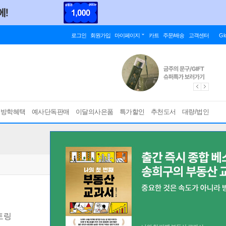
로그인
회원가입
마이페이지
카트
주문/배송
고객센터
Gl
름방학혜택
예사단독판매
이달의사은품
특가할인
추천도서
대량/법인
토링