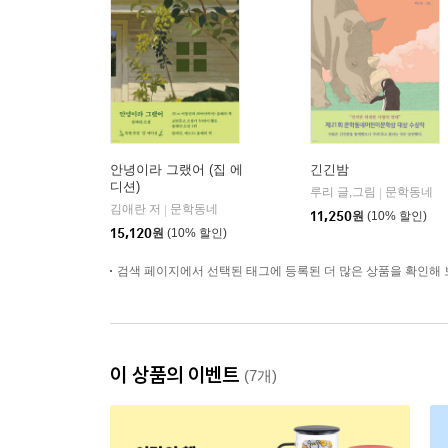
안녕이라 그랬어 (집 에
긴긴밤
디션)
루리 글,그림
문학동네
|
김애란 저
문학동네
|
11,250
원
(10% 할인)
15,120
원
(10% 할인)
검색 페이지에서 선택된 태그에 등록된 더 많은 상품을 확인해 
이 상품의 이벤트
(7개)