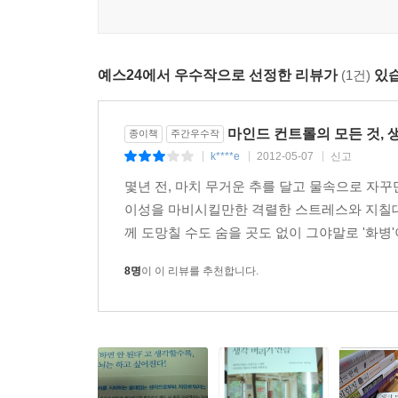
---pp.51-53
예스24에서 우수작으로 선정한 리뷰가
(1건)
있습
마인드 컨트롤의 모든 것, 
종이책
주간우수작
k****e
2012-05-07
신고
|
|
|
몇년 전, 마치 무거운 추를 달고 물속으로 자꾸
이성을 마비시킬만한 격렬한 스트레스와 지칠대
께 도망칠 수도 숨을 곳도 없이 그야말로 '화병'
8명
이 이 리뷰를 추천합니다.