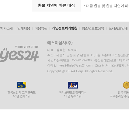
환불 지연에 따른 배상
대금 환불 및 환불 지연에 
회사소개
인재채용
이용약관
개인정보처리방침
청소년보호정책
도서홍보안내
대표 : 김석환, 최세라
주소 : 서울시 영등포구 은행로 11, 5층~6층(여의도동,일신
사업자등록번호 : 229-81-37000 통신판매업신고 : 제 200
이메일 : yes24help@yes24.com 호스팅 서비스사업자 :
Copyright ⓒ YES24 Corp. All Rights Reserved.