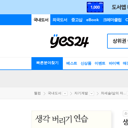
국내도서
외국도서
중고샵
eBook
크레마클럽
C
빠른분야찾기
베스트
신상품
이벤트
바이백
매
웰컴
국내도서
자기계발
처세술/삶의 자...
소