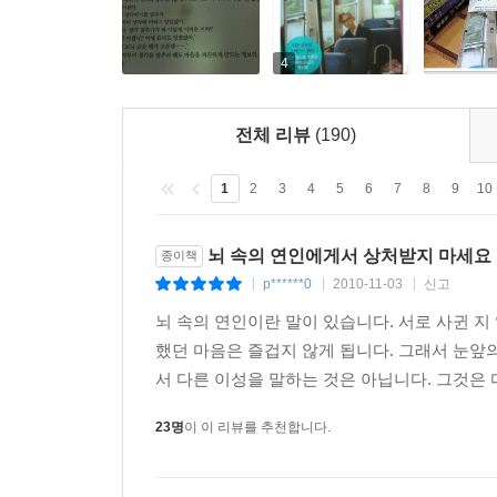
4
전체 리뷰
(190)
1
2
3
4
5
6
7
8
9
10
뇌 속의 연인에게서 상처받지 마세요
종이책
p******0
2010-11-03
신고
|
|
|
뇌 속의 연인이란 말이 있습니다. 서로 사귄 
했던 마음은 즐겁지 않게 됩니다. 그래서 눈앞
서 다른 이성을 말하는 것은 아닙니다. 그것은 
23명
이 이 리뷰를 추천합니다.