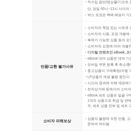
직수입 음반/영상물/기프트 
단, 당일 00시~13시 사이
박스 포장은 택배 배송이 가
소비자의 책임 있는 사유로 
소비자의 사용, 포장 개봉에 
복제가 가능한 상품 등의 포장을 
소비자의 요청에 따라 개별
디지털 컨텐츠인 eBook, 
eBook 대여 상품은 대여 기
모바일 쿠폰 등록 후 취소/환
반품/교환 불가사유
중고상품이 구매확정(자동 
LP상품의 재생 불량 원인이 기
시간의 경과에 의해 재판매가
전자상거래 등에서의 소비자
eBook 세트 상품은 일괄 
1개의 상품으로 취급 및 판매
우, 세트 상품 전부 및 세트
상품의 불량에 의한 반품, 교
소비자 피해보상
준하여 처리됨