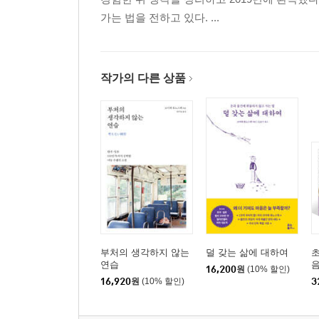
자신의 표정을 항상 자각한다
가는 법을 전하고 있다. ...
4. 쓰기와 읽기
‘받아들여지고 싶다’는 욕구가 고통을 부른다
작가의 다른 상품
번뇌는 구하면 구할수록 증가한다
익명 게시판은 잔인한 마음을 키운다
메일로 서로의 마음을 자극하지 않는다
글을 쓰며 자신의 마음을 들여다본다
5. 먹기
‘하면 안 된다’고 생각할수록, 뇌는 하고 싶어진다
만족 알기 훈련으로 자신의 적정량을 안다
생각하지 않는 식사법 전편 - 하나하나의 동작을 
부처의 생각하지 않는
덜 갖는 삶에 대하여
초
생각하지 않는 식사법 후편 - 혀의 움직임에 집중
연습
음
16,200
원
(10% 할인)
16,920
원
(10% 할인)
3
6. 버리기
잃어버리는 게 두렵다는 생각이 부담을 증가시킨