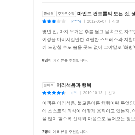
마인드 컨트롤의 모든 것, 
종이책
주간우수작
k****e
2012-05-07
신고
|
|
|
몇년 전, 마치 무거운 추를 달고 물속으로 자꾸
이성을 마비시킬만한 격렬한 스트레스와 지칠대
께 도망칠 수도 숨을 곳도 없이 그야말로 '화병'
8명
이 이 리뷰를 추천합니다.
어리석음과 행복
종이책
q**t
2010-10-13
신고
|
|
|
이책은 어리석음, 불교용어론 無明이란 무엇인가
에 스스로의 의식이 어떻게 움직이고 있는지, 
을 많이 할수록 신체와 마음으로 들어오는 정보를
7명
이 이 리뷰를 추천합니다.