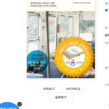
코
정
판
Y
결
구
미리보기
사이즈비교
공유하기