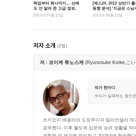
거짓말을 자꾸 하면 어리석어진다
취업부터 퇴사까지… 선배
[예스24, 2012 상반기 
도 안 알려 준 고급 정보,
동향 분석] ‘지금은 스님
쓸데없는 이야기를 타인에게 강요하지 않는다
'책'에서 찾는 MZ세대
대’ 100위내 스님 저서가
2021년 07월 22일
2012년 06월 22일
‘감사 병’은 마음을 비뚤어지게 한다
권, 왜 인기일까?
감사에도 강약 조절과 변화가 필요하다
2. 듣기
저자 소개
(2명)
소리에 세뇌되지 않도록 깨어있어야 한다
소리 하나하나에 집중해본다
저 :
코이케 류노스케
(Ryunosuke Koik
세계에 귀를 기울일 수 있으면, 세계가 변한다
상대의 고통을 듣는 것이 커뮤니케이션의 기본이다
비판 받을 때에는 상대방의 고통을 헤아리는 여유를
소리에 즉시 반응하지 않는다
작가 한마디
우리가 실패하는 원인은
3. 보기
자극이 강한 영상은 번뇌를 키우기 쉽다
‘나는 괴로운데, 상대는 괴롭지 않다’는 오해
츠키요미 배움터의 도장주이자 밀리언셀러 작가.
관찰 결과를 자아에게 일일이 피드백하지 않는다
공부했다. 이후 불도에 입문해 승려 생활을 하
반쯤 감은 부처의 눈을 흉내내 집중한다
경험한 뒤 생각을 정리하고 2019년에 환속했