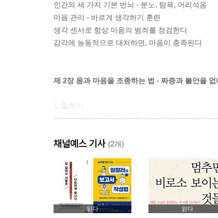
인간의 세 가지 기본 번뇌 - 분노, 탐욕, 어리석음
마음 관리 - 바르게 생각하기 훈련
생각 센서로 항상 마음의 범죄를 점검한다
감각에 능동적으로 대처하면, 마음이 충족된다
제 2장 몸과 마음을 조종하는 법 - 짜증과 불안을 
1. 말하기
말하는 법의 기초는 자기 목소리 관찰에서부터
‘만’이라는 번뇌 때문에 쓸데없는 대답을 한다
채널예스 기사
부정적인 생각을 버리는 연습
(2개)
사과할 때에는 구체적인 개선책을 말하라
자기를 위한 변명은 상대의 고통을 증가시킨다
성실한 변명은 상대의 고통을 위로한다
뇌가 착각하는 단기적인 이해와 장기적인 이해
욕을 하면 마음이 더러워진다
읽다
읽다