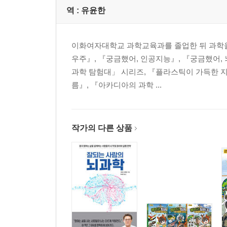
무언가를 버릴 수 없다는 생각이 ‘무명(??’을 키
역 :
유윤한
집착으로부터 탈출하기 위한 버리기 훈련
자아를 지나치게 키우는 돈으로부터 자유로워진다
이화여자대학교 과학교육과를 졸업한 뒤 과학을
우주』, 『궁금했어, 인공지능』, 『궁금했어,
7. 접촉하기
과학 탐험대」 시리즈, 『플라스틱이 가득한 지구
집중이 잘 안 되면 접촉하고 있는 감각에 주의를 
름』, 『아카디아의 과학 ...
‘가려우니까 긁는다’를 멈춘다
8. 기르기
당신을 위한 충고를 공격하지 않는다.
작가의 다른 상품
자신의 의견을 강요하고 싶은 욕심에 휘둘리지 않
동정과 걱정을 적절히 해야 한다
격렬한 감정이 아니라 담담한 자비를 키운다
룰을 지키지 않으면, 마음이 부정적인 것을 끌어
부모의 꼭두각시가 아닌 독립적인 아이로 키운다
남녀 간에도 설득으로 사랑을 키운다
항복하는 사람이 열쇠를 쥔다