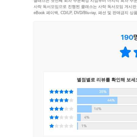
을 보았더니 조금 싱겁다는 생각이 들었다. 이때 
클래스는 첫번째 회차 주문확정 시점부터 마지막 회차 주문
사락 독서모임으로 진행된 클래스는 사락 독서모임 게시판
져 반사적으로 쓸데없는 말을 하게 된다.
일본 열도를 뒤흔든 생각 버리기 연습
eBook 페이백, CD/LP, DVD/Blu-ray, 패션 및 판매금
“오늘 요리, 간 보는 것을 깜박했어요. 맛이 조금 
그렇다면 어떻게 해야 복잡하고 쓸데없는 생각을 
음과 같은 것이다.
이야기한다. 예를 들어 우리는 ‘분노’의 에너지
‘차분히 간을 좀 봤더라면, 훨씬 맛있었을 텐데.....
190
‘받아들이고 싶지 않다’는 모든 감정을 포괄하고 있
아무래도 주위 사람들에게 자신과 관련된 독백을 들
쓸쓸한 기분이 드는 것도, 긴장하는 것도 모두 이
있다.
다음은 우리의 일상생활에서 어떻게 적용할지에 대해
우리의 일상생활에서 바로 실천할 수 있는 방법을
하지만 한번 변명을 시작하면, 변명할 때마다 발생
이야기한다. 만약 분노 에너지가 들끓어 화가 난다고
댈 대마다 “맛이 좀 싱겁지? 오늘 요린 실패야.”하
생각한다’라고 감정을 객관적으로 바라보는 법을 익
겁지 않아.” 혹은 “응, 그래도 맛있어.”라는 등 
별점별로 리뷰를 확인해 보세
복잡하고 쓸데없는 생각으로부터 자유로워지게 될 
우게 되는 것이다. 그나마 상대가 음식이 맛있다고
35%
면, 매번 “아니, 그다지 싱겁지 않아.”라고 거짓
44%
때문에 괴롭고, 변명하는 자신도 핑계를 늘어놓을 때
16%
4%
변명이 고질적인 습관이 된 이유는 그것이 주는 괴로
1%
근거리는 느낌을 ‘기분 좋다’로 착각해버리고, 정말
인 기분 좋음에 속아 점점 더 많은 변명을 되풀이하