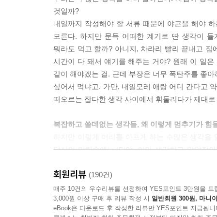
위대하다’고 믿는 사람들이 많다. 그런데 생각이 
것일까?
어지고, 불안해하고, 망설이는 것은 아닐까? 나는 
내일까지 작성해야 할 서류 때문에 야근을 해야 하
인은 다른 사람의 이야기를 듣는 것이 서툴다고 한다
모른다. 하지만 문득 어떠한 계기로 딴 생각이 들게
났던 경험이 있을 것이다. 하지만 그 사람은 정말로
뭐라도 먹고 할까? 아니지, 차라리 빨리 끝내고 집에
시간이 다 돼서 얘기를 해주는 거야? 원래 이 일은 
만일 일부러 만나서 이야기를 나누게 된 상황이라면,
같이 해야겠는 걸. 근데 부장은 너무 폭탄주를 좋아
어주자’라는 생각으로 약속 장소에 나왔을 것이다.
싶어서 먹냐고. 가만, 내일모레 애랑 어디 간다고 
나기 시작한다. 고민을 잘 들어줘서 상대의 신뢰를
떠오르는 잡다한 생각 사이에서 휘둘리다가 제대로 
들이 꼬리를 물고 일어난다.
복잡하고 쓸데없는 생각들, 왜 이렇게 멈추기가 힘
나는 평상시에 좌선을 하며 스스로의 의식이 어떻게 
하지만 이렇게 머리를 아프게 하는 수많은 생각을 멈
도로 계속 움직인다. 마음은 미세한 단위로만 측정할
당신의 머릿속에는 ‘뭐야, 이미 생각하고 말았잖아
‘보는’ 행위를 하고, 청신경에 가서 ‘듣는’ 행위를 한
쓸데없는 생각일수록 내 의지대로 컨트롤하기가 힘
보처리가 행해진다. 원래는 듣기만 할 작정이었는데, 어
회원리뷰
있는 저자는 우리가 생각을 멈추기 어려운 이유를
(190건)
평범한 일상이기 때문에 별 볼일이 없고, 부정
매주 10건의 우수리뷰를 선정하여 YES포인트 3만원을 드
자기를 위한 변명은 상대의 고통을 증가시킨다
3,000원 이상 구매 후 리뷰 작성 시
일반회원 300원, 마니아
부정적인 방향으로 생각을 몰고 가도록 프로그램되어
우리의 일상에는 변명을 해야 할 일들이 많다. 예를 
eBook은 다운로드 후 작성한 리뷰만 YES포인트 지급됩니
과감히 버리고 어지러운 마음을 다스리려면, 구체적